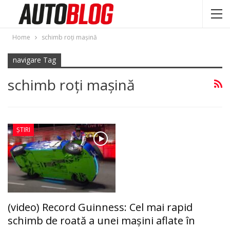
Home
schimb roţi maşină
navigare Tag
schimb roţi maşină
ȘTIRI
(video) Record Guinness: Cel mai rapid
schimb de roată a unei maşini aflate în