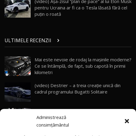
(video) Aşa-zisul “plan de pace” al lui Elon Musk
10:57
pentru Ucraina ar fi ca o Tesla lăsată fără cel
puţin o roată
Test Drive: Noile modele FENDT! Cum e să
conduci un tractor?!
27
22:49
ULTIMELE RECENZII
Noul Geely Monjaro 2025! Mai ieftin și mai
dotat / Test Drive AutoBlog.MD
28
23:05
Mai este nevoie de rodaj la mașinile moderne?
Ce se întâmplă, de fapt, sub capotă în primii
ZEEKR 9X - PRIMUL TEST DRIVE ÎN ROMÂNĂ!
CUM SE CONDUCE?
29
kilometri
33:40
(video) Destrier – a treia creație unică din
Primele impresii despre BYD Seal U DM-i,
cadrul programului Bugatti Solitaire
Sealion 7 și Seal 5 DM-i / Test Drive
30
10:58
AutoBlog.MD
(video) SRT prezintă tehnologia eBoost Air
Noua Toyota Corolla Cross facelift / Test Drive
Administrează
care elimină decalajul turbo
AutoBlog.MD
31
13:56
consimțământul