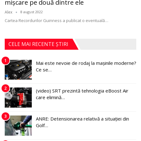
mişcare pe două dintre ele
Alex
8 august 2022
Cartea Recordurilor Guinness a publicat o eventuală
…
CELE MAI RECENTE ȘTIRI
1
Mai este nevoie de rodaj la mașinile moderne?
Ce se…
2
(video) SRT prezintă tehnologia eBoost Air
care elimină…
3
ANRE: Detensionarea relativă a situației din
Golf…