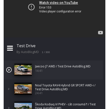
Test Drive
By AutoBlogMD
1
/ 300
Jaecoo J7 AWD / Test Drive AutoBlog.MD
14:41
Noul Toyota RAV4 Hybrid GR SPORT AWD-i /
Test Drive AutoBlog.MD
2
24:41
Škoda Kodiaq iV PHEV - cât consumă?! / Test
Drive AutoBlog.MD
3