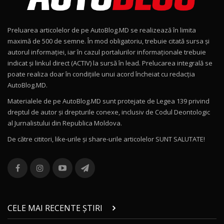
Noul Geely EX2 / Test Drive AutoBlog.MD
15:22
9
Preluarea articolelor de pe AutoBlog.MD se realizează în limita
Mercedes-AMG E 53 HYBRID 4MATIC+ / Test
maximă de 500 de semne. În mod obligatoriu, trebuie citată sursa și
Drive AutoBlog.MD
10
autorul informației, iar în cazul portalurilor informaționale trebuie
16:27
indicat și linkul direct (ACTIV) la sursă în lead. Prelucarea integrală se
poate realiza doar în condițiile unui acord încheiat cu redacţia
Noul Volvo ES90 / Test Drive AutoBlog.MD
AutoBlog.MD.
27:58
11
Materialele de pe AutoBlog.MD sunt protejate de Legea 139 privind
dreptul de autor și drepturile conexe, inclusiv de Codul Deontologic
Noul MG HS / Test Drive AutoBlog.MD
al Jurnalistului din Republica Moldova.
16:48
12
De către cititori, like-urile şi share-urile articolelor SUNT SALUTATE!
ROX 01: Test drive cu noul SUV chinezesc care
combină aventura cu luxul / AutoBlog.MD
13
36:08
ZEEKR 9X în Moldova: Am condus gigantul
chinez care face lumea să se întoarcă după el
14
CELE MAI RECENTE ȘTIRI
17:27
/ AutoBlog.MD