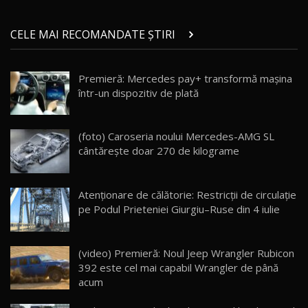
Micul BYD Dolphin Surf / Test Drive
CELE MAI RECOMANDATE ȘTIRI
AutoBlog.MD
21
16:59
Premieră: Mercedes pay+ transformă mașina
Noua Mazda 6e / Test Drive AutoBlog.MD
într-un dispozitiv de plată
26:59
22
Lynk & Co 01 / Test Drive AutoBlog.MD
(foto) Caroseria noului Mercedes-AMG SL
25:19
23
cântărește doar 270 de kilograme
ZEEKR 009: Cel mai Performant și Confortabil
Atenționare de călătorie: Restricții de circulație
Van Electric Testat în Moldova / AutoBlog.MD
24
pe Podul Prieteniei Giurgiu–Ruse din 4 iulie
26:38
Land Rover Defender OCTA Edition One: Cel
(video) Premieră: Noul Jeep Wrangler Rubicon
mai Exclusiv și Puternic Defender Testat în
25
32:21
Moldova
392 este cel mai capabil Wrangler de până
acum
Porsche 911 Spirit 70 / Test Drive
AutoBlog.MD
26