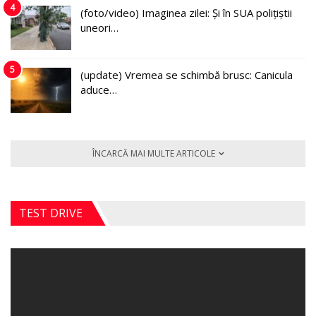
4
(foto/video) Imaginea zilei: Și în SUA polițiștii
uneori…
5
(update) Vremea se schimbă brusc: Canicula
aduce…
ÎNCARCĂ MAI MULTE ARTICOLE
TEST DRIVE