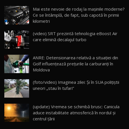
Noua Mazda CX-5 / Test Drive AutoBlog.MD
Mai este nevoie de rodaj la mașinile moderne?
14:37
15
Ce se întâmplă, de fapt, sub capotă în primii
kilometri
Cum merge? Škoda Octavia 4×4 DSG facelift //
AutoBlogMD
(video) SRT prezintă tehnologia eBoost Air
16
13:10
care elimină decalajul turbo
Lotus Eletre R / Test Drive AutoBlog.MD
20:06
17
ANRE: Detensionarea relativă a situației din
Golf influențează prețurile la carburanți în
Moldova
Va fi modelul nr.1 BYD în Moldova? BYD Seal U
DM-i / Test Drive AutoBlog.MD
18
(foto/video) Imaginea zilei: Și în SUA polițiștii
30:08
uneori „stau în tufari”
Noul Geely EX5 EM-i care a cucerit Moldova
înainte să ajungă în showroom / Test Drive
19
23:36
AutoBlog.MD
(update) Vremea se schimbă brusc: Canicula
aduce instabilitate atmosferică în nordul și
Noul ZEEKR 7X / Test Drive AutoBlog.MD
centrul țării
29:08
20