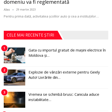
domeniu va fi reglementată
Alex
29 martie 2023
Pentru prima dată, activitatea școlilor auto și cea a instituțiilor
…
CELE MAI RECENTE ȘTIRI
1
Gata cu importul gratuit de mașini electrice în
Moldova și…
2
Explozie de vânzări externe pentru Geely
Auto! Livrările din…
3
Vremea se schimbă brusc: Canicula aduce
instabilitate…