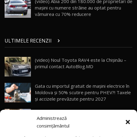
(video) Abia 200 din 180.000 de proprietari de
10:57
maşini cu numere străine au optat pentru
vămuirea cu 70% reducere
Test Drive: Noile modele FENDT! Cum e să
conduci un tractor?!
27
22:49
ULTIMELE RECENZII
Noul Geely Monjaro 2025! Mai ieftin și mai
dotat / Test Drive AutoBlog.MD
28
23:05
(video) Noul Toyota RAV4 este la Chișinău –
primul contact AutoBlog.MD
ZEEKR 9X - PRIMUL TEST DRIVE ÎN ROMÂNĂ!
CUM SE CONDUCE?
29
33:40
Gata cu importul gratuit de mașini electrice în
Primele impresii despre BYD Seal U DM-i,
Moldova și 50% scutire pentru PHEV?! Taxele
Sealion 7 și Seal 5 DM-i / Test Drive
30
și accizele prevăzute pentru 2027
10:58
AutoBlog.MD
Explozie de vânzări externe pentru Geely
Noua Toyota Corolla Cross facelift / Test Drive
Administrează
Auto! Livrările din 2026 le-au depășit deja pe
AutoBlog.MD
31
13:56
cele din tot anul 2025
consimțământul