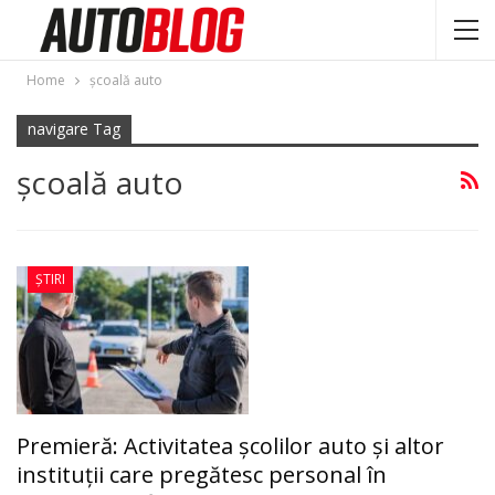
Home
şcoală auto
navigare Tag
şcoală auto
ȘTIRI
Premieră: Activitatea școlilor auto şi altor
instituții care pregătesc personal în