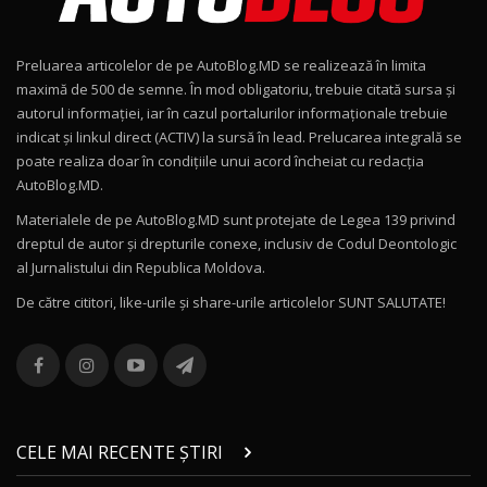
Noul Geely EX2 / Test Drive AutoBlog.MD
15:22
9
Preluarea articolelor de pe AutoBlog.MD se realizează în limita
Mercedes-AMG E 53 HYBRID 4MATIC+ / Test
maximă de 500 de semne. În mod obligatoriu, trebuie citată sursa și
Drive AutoBlog.MD
10
autorul informației, iar în cazul portalurilor informaționale trebuie
16:27
indicat și linkul direct (ACTIV) la sursă în lead. Prelucarea integrală se
poate realiza doar în condițiile unui acord încheiat cu redacţia
Noul Volvo ES90 / Test Drive AutoBlog.MD
AutoBlog.MD.
27:58
11
Materialele de pe AutoBlog.MD sunt protejate de Legea 139 privind
dreptul de autor și drepturile conexe, inclusiv de Codul Deontologic
Noul MG HS / Test Drive AutoBlog.MD
al Jurnalistului din Republica Moldova.
16:48
12
De către cititori, like-urile şi share-urile articolelor SUNT SALUTATE!
ROX 01: Test drive cu noul SUV chinezesc care
combină aventura cu luxul / AutoBlog.MD
13
36:08
ZEEKR 9X în Moldova: Am condus gigantul
chinez care face lumea să se întoarcă după el
14
CELE MAI RECENTE ȘTIRI
17:27
/ AutoBlog.MD