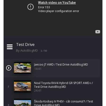
Test Drive
By AutoBlogMD
1
/ 50
Jaecoo J7 AWD / Test Drive AutoBlog.MD
14:41
Noul Toyota RAV4 Hybrid GR SPORT AWD-i /
Test Drive AutoBlog.MD
2
24:41
Škoda Kodiaq iV PHEV - cât consumă?! / Test
Drive AutoBlog.MD
3