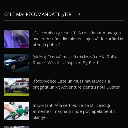
Micul BYD Dolphin Surf / Test Drive
CELE MAI RECOMANDATE ȘTIRI
AutoBlog.MD
21
16:59
„S-a comis o greşeală”. A reacționat managerul
Noua Mazda 6e / Test Drive AutoBlog.MD
unei benzinării din Ialoveni, ajunsă de curând în
26:59
22
atenţia publică
Lynk & Co 01 / Test Drive AutoBlog.MD
(video) O nouă maşină exclusivă de la Rolls-
25:19
23
Royce: ‘Wraith – Inspired By Earth’
ZEEKR 009: Cel mai Performant și Confortabil
(foto/video) Este un must have! Dacia a
Van Electric Testat în Moldova / AutoBlog.MD
24
pregătit un kit Adventure pentru noul Duster
26:38
Land Rover Defender OCTA Edition One: Cel
Important! Află ce trebuie să ştii când îţi
mai Exclusiv și Puternic Defender Testat în
25
32:21
Moldova
alimentezi maşina şi unde poţi apela pentru
plângeri
Porsche 911 Spirit 70 / Test Drive
AutoBlog.MD
26