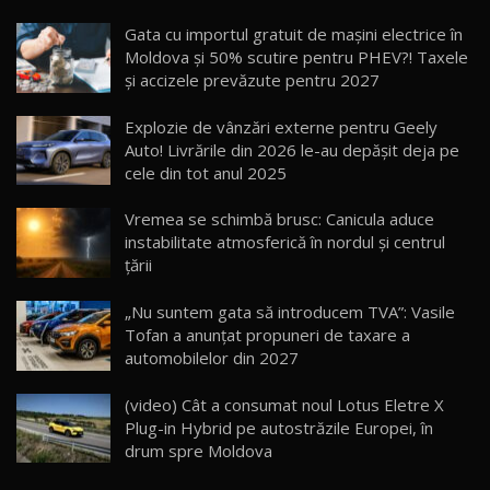
Noua Mazda CX-5 / Test Drive AutoBlog.MD
Gata cu importul gratuit de mașini electrice în
14:37
15
Moldova și 50% scutire pentru PHEV?! Taxele
și accizele prevăzute pentru 2027
Cum merge? Škoda Octavia 4×4 DSG facelift //
AutoBlogMD
Explozie de vânzări externe pentru Geely
16
13:10
Auto! Livrările din 2026 le-au depășit deja pe
cele din tot anul 2025
Lotus Eletre R / Test Drive AutoBlog.MD
20:06
17
Vremea se schimbă brusc: Canicula aduce
instabilitate atmosferică în nordul și centrul
țării
Va fi modelul nr.1 BYD în Moldova? BYD Seal U
DM-i / Test Drive AutoBlog.MD
18
„Nu suntem gata să introducem TVA”: Vasile
30:08
Tofan a anunțat propuneri de taxare a
automobilelor din 2027
Noul Geely EX5 EM-i care a cucerit Moldova
înainte să ajungă în showroom / Test Drive
19
23:36
AutoBlog.MD
(video) Cât a consumat noul Lotus Eletre X
Plug-in Hybrid pe autostrăzile Europei, în
Noul ZEEKR 7X / Test Drive AutoBlog.MD
drum spre Moldova
29:08
20