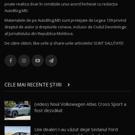
poate realiza doar în condițiile unui acord încheiat cu redacţia
Mercedes-AMG E 53 HYBRID 4MATIC+ / Test
AutoBlog.MD.
Drive AutoBlog.MD
11
16:27
Materialele de pe AutoBlog.MD sunt protejate de Legea 139 privind
dreptul de autor și drepturile conexe, inclusiv de Codul Deontologic
Noul Volvo ES90 / Test Drive AutoBlog.MD
al Jurnalistului din Republica Moldova.
27:58
12
De către cititori, like-urile şi share-urile articolelor SUNT SALUTATE!
Noul MG HS / Test Drive AutoBlog.MD
16:48
13
ROX 01: Test drive cu noul SUV chinezesc care
combină aventura cu luxul / AutoBlog.MD
14
CELE MAI RECENTE ȘTIRI
36:08
ZEEKR 9X în Moldova: Am condus gigantul
(video) Noul Volkswagen Atlas Cross Sport a
chinez care face lumea să se întoarcă după el
15
fost dezvăluit
17:27
/ AutoBlog.MD
Noua Mazda CX-5 / Test Drive AutoBlog.MD
Unii dealeri l-au văzut deja! Sedanul Ford
14:37
16