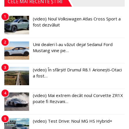
CELE MAI RECENTE ȘTIRI
1
(video) Noul Volkswagen Atlas Cross Sport a
fost dezvăluit
2
Unii dealeri l-au văzut deja! Sedanul Ford
Mustang vine pe…
3
(video) În sfârșit! Drumul R8.1 Arionești-Otaci
a fost…
4
(video) Mai extrem decât noul Corvette ZR1X
poate fi Rezvani…
5
(video) Test Drive: Noul MG HS Hybrid+