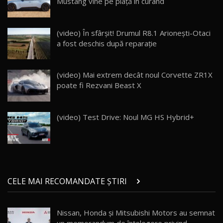
Mustang vine pe piață în curând
Cum merge? Škoda Octavia 4×4 DSG facelift //
AutoBlogMD
17
(video) În sfârșit! Drumul R8.1 Arionești-Otaci
13:10
a fost deschis după reparație
Lotus Eletre R / Test Drive AutoBlog.MD
20:06
18
(video) Mai extrem decât noul Corvette ZR1X
poate fi Rezvani Beast X
Va fi modelul nr.1 BYD în Moldova? BYD Seal U
DM-i / Test Drive AutoBlog.MD
19
30:08
(video) Test Drive: Noul MG HS Hybrid+
Noul Geely EX5 EM-i care a cucerit Moldova
înainte să ajungă în showroom / Test Drive
20
23:36
AutoBlog.MD
Noul ZEEKR 7X / Test Drive AutoBlog.MD
CELE MAI RECOMANDATE ȘTIRI
29:08
21
Nissan, Honda și Mitsubishi Motors au semnat
Micul BYD Dolphin Surf / Test Drive
AutoBlog.MD
22