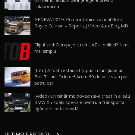
un memorandum de înțelegere privind
16:59
colaborarea
Noua Mazda 6e / Test Drive AutoBlog.MD
GENEVA 2019: Prima întâlnire cu noul Rolls-
26:59
23
Royce Cullinan – Reportaj Video AutoBlog.MD
Lynk & Co 01 / Test Drive AutoBlog.MD
Clipul zilei: Derapaje cu un UAZ al poliţiei? Nimic
25:19
24
mai simplu
ZEEKR 009: Cel mai Performant și Confortabil
(foto) A fost restaurat şi pus în funcţiune un
Van Electric Testat în Moldova / AutoBlog.MD
25
26:38
Bulli T1 unic în lume! Acum 60 de ani i s-au pus
patru osii
Land Rover Defender OCTA Edition One: Cel
mai Exclusiv și Puternic Defender Testat în
26
(video) Un tânăr moldovean și-a creat în al său
32:21
Moldova
BMW X5 spații speciale pentru a transporta
țigări de contrabandă
Porsche 911 Spirit 70 / Test Drive
AutoBlog.MD
27
10:57
ULTIMELE RECENZII