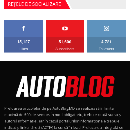
Noul BYD ATTO 2 DM-i / Test Drive
REȚELE DE SOCIALIZARE
AutoBlog.MD
5
17:35
Noul Mercedes-Benz S-Class facelift (S 580
4MATIC V223) / Test Drive AutoBlog.MD
6
27:33
15,127
51,600
4 721
HAVAL H5 / Test Drive AutoBlog.MD
Likes
Subscribers
Followers
11:58
7
Lotus Emira Turbo SE / Test Drive
AutoBlog.MD
8
24:06
Noul Škoda Kodiaq RS / Test Drive
AutoBlog.MD în premieră națională
9
15:08
Preluarea articolelor de pe AutoBlog.MD se realizează în limita
Noul Geely EX2 / Test Drive AutoBlog.MD
maximă de 500 de semne. În mod obligatoriu, trebuie citată sursa și
15:22
10
autorul informației, iar în cazul portalurilor informaționale trebuie
indicat și linkul direct (ACTIV) la sursă în lead. Prelucarea integrală se