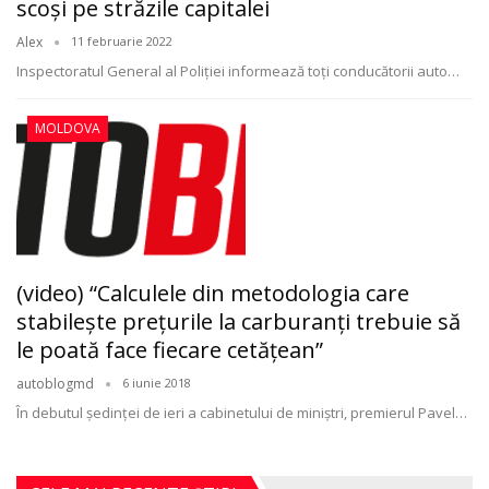
scoși pe străzile capitalei
Alex
11 februarie 2022
Inspectoratul General al Poliției informează toți conducătorii auto
…
MOLDOVA
(video) “Calculele din metodologia care
stabileşte preţurile la carburanţi trebuie să
le poată face fiecare cetăţean”
autoblogmd
6 iunie 2018
În debutul ședinței de ieri a cabinetului de miniștri, premierul Pavel…