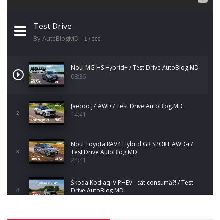
Test Drive
By AutoBlogMD
1
/ 300
Noul MG HS Hybrid+ / Test Drive AutoBlog.MD
08:36
Jaecoo J7 AWD / Test Drive AutoBlog.MD
14:41
2
Noul Toyota RAV4 Hybrid GR SPORT AWD-i /
Test Drive AutoBlog.MD
3
24:41
Škoda Kodiaq iV PHEV - cât consumă?! / Test
Drive AutoBlog.MD
4
10:34