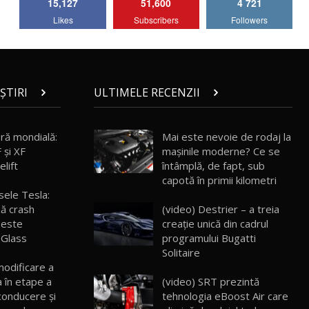
15,127
51,600
4 721
Lotus Emira Turbo SE / Test Drive
Likes
Subscribers
Followers
AutoBlog.MD
7
24:06
Noul Škoda Kodiaq RS / Test Drive
AutoBlog.MD în premieră națională
8
15:08
ȘTIRI
ULTIMELE RECENZII
Noul Geely EX2 / Test Drive AutoBlog.MD
15:22
9
ră mondială:
Mai este nevoie de rodaj la
 şi XF
mașinile moderne? Ce se
lift
întâmplă, de fapt, sub
Mercedes-AMG E 53 HYBRID 4MATIC+ /
capotă în primii kilometri
Test Drive AutoBlog.MD
10
isele Tesla:
16:27
(video) Destrier – a treia
ă crash
creație unică din cadrul
 este
Noul Volvo ES90 / Test Drive AutoBlog.MD
programului Bugatti
 Glass
27:58
11
Solitaire
odificare a
(video) SRT prezintă
a în etape a
Noul MG HS / Test Drive AutoBlog.MD
16:48
12
tehnologia eBoost Air care
conducere şi