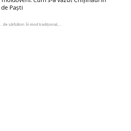
 de Paşti
. de sărbători. În mod tradiţional,
…