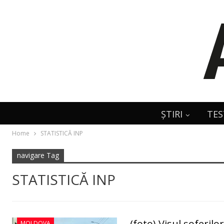
ȘTIRI
TES
Home
STATISTICĂ INP
navigare Tag
STATISTICĂ INP
(foto) Visul şoferil
MOLDOVA