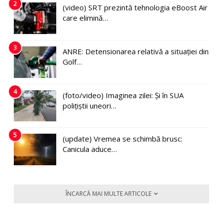
2
(video) SRT prezintă tehnologia eBoost Air
care elimină…
3
ANRE: Detensionarea relativă a situației din
Golf…
4
(foto/video) Imaginea zilei: Și în SUA
polițiștii uneori…
5
(update) Vremea se schimbă brusc:
Canicula aduce…
ÎNCARCĂ MAI MULTE ARTICOLE