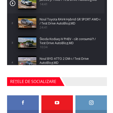
14:41
Noul Toyota RAV4 Hybrid GR SPORT AWD-i
/ Test Drive AutoBlog.MD
2
24:41
Škoda Kodiaq iV PHEV - cât consumă?! /
Test Drive AutoBlog.MD
3
10:34
Noul BYD ATTO 2 DM-i / Test Drive
AutoBlog.MD
4
17:35
Noul Mercedes-Benz S-Class facelift (S 580
REȚELE DE SOCIALIZARE
4MATIC V223) / Test Drive AutoBlog.MD
5
27:33
HAVAL H5 / Test Drive AutoBlog.MD
11:58
6