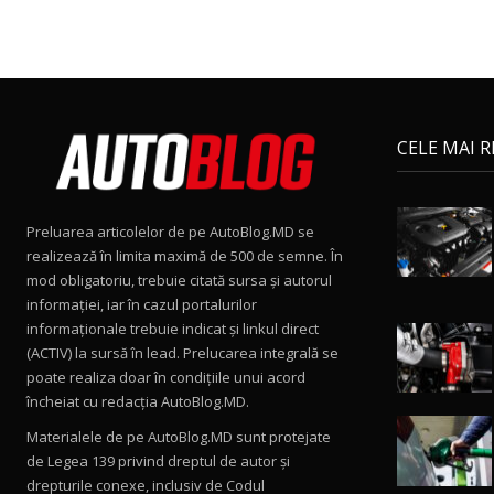
CELE MAI 
Preluarea articolelor de pe AutoBlog.MD se
realizează în limita maximă de 500 de semne. În
mod obligatoriu, trebuie citată sursa și autorul
informației, iar în cazul portalurilor
informaționale trebuie indicat și linkul direct
(ACTIV) la sursă în lead. Prelucarea integrală se
poate realiza doar în condițiile unui acord
încheiat cu redacţia AutoBlog.MD.
Materialele de pe AutoBlog.MD sunt protejate
de Legea 139 privind dreptul de autor și
drepturile conexe, inclusiv de Codul