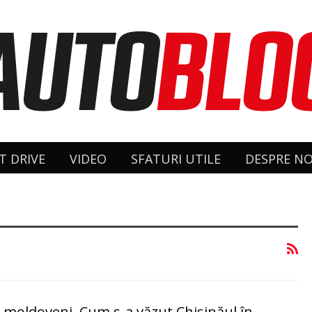
T DRIVE
VIDEO
SFATURI UTILE
DESPRE NO
or moldoveni. Cum s-a văzut Chişinăul în