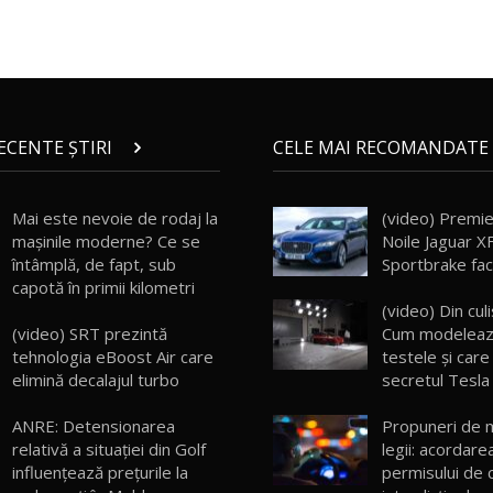
RECENTE ȘTIRI
CELE MAI RECOMANDATE 
Mai este nevoie de rodaj la
(video) Premie
mașinile moderne? Ce se
Noile Jaguar XF
întâmplă, de fapt, sub
Sportbrake face
capotă în primii kilometri
(video) Din cul
(video) SRT prezintă
Cum modeleaz
tehnologia eBoost Air care
testele şi care
elimină decalajul turbo
secretul Tesla
ANRE: Detensionarea
Propuneri de m
relativă a situației din Golf
legii: acordare
influențează prețurile la
permisului de 