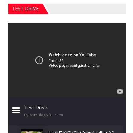
TEST DRIVE
Test Drive
By AutoBlogMD
1
/ 50
Jaecoo J7 AWD / Test Drive AutoBlog.MD