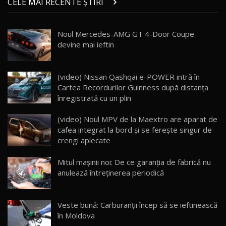
CELE MAI RECENTE ȘTIRI
17:27
/ AutoBlog.MD
Noua Mazda CX-5 / Test Drive AutoBlog.MD
Noul Mercedes-AMG GT 4-Door Coupe
14:37
15
devine mai ieftin
Cum merge? Škoda Octavia 4×4 DSG facelift //
AutoBlogMD
(video) Nissan Qashqai e-POWER intră în
16
13:10
Cartea Recordurilor Guinness după distanța
înregistrată cu un plin
Lotus Eletre R / Test Drive AutoBlog.MD
20:06
17
(video) Noul MPV de la Maextro are aparat de
cafea integrat la bord și se ferește singur de
crengi aplecate
Va fi modelul nr.1 BYD în Moldova? BYD Seal U
DM-i / Test Drive AutoBlog.MD
18
Mitul mașinii noi: De ce garanția de fabrică nu
30:08
anulează întreținerea periodică
Noul Geely EX5 EM-i care a cucerit Moldova
înainte să ajungă în showroom / Test Drive
19
23:36
AutoBlog.MD
Veste bună: Carburanții încep să se ieftinească
în Moldova
Noul ZEEKR 7X / Test Drive AutoBlog.MD