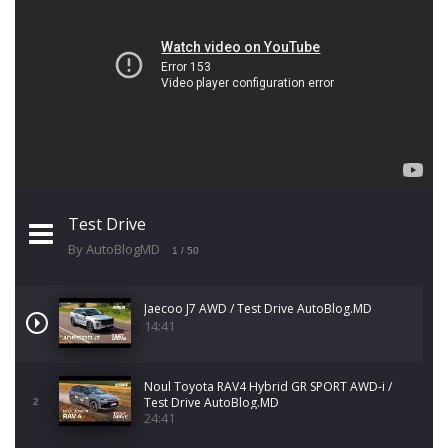
Test Drive
By AutoBlogMD
1
/ 50
Jaecoo J7 AWD / Test Drive AutoBlog.MD
14:41
Noul Toyota RAV4 Hybrid GR SPORT AWD-i /
Test Drive AutoBlog.MD
2
24:41