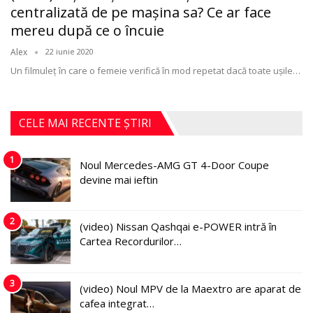
centralizată de pe maşina sa? Ce ar face
mereu după ce o încuie
Alex
22 iunie 2020
Un filmuleţ în care o femeie verifică în mod repetat dacă toate uşile
…
CELE MAI RECENTE ȘTIRI
1
Noul Mercedes-AMG GT 4-Door Coupe
devine mai ieftin
2
(video) Nissan Qashqai e-POWER intră în
Cartea Recordurilor…
3
(video) Noul MPV de la Maextro are aparat de
cafea integrat…