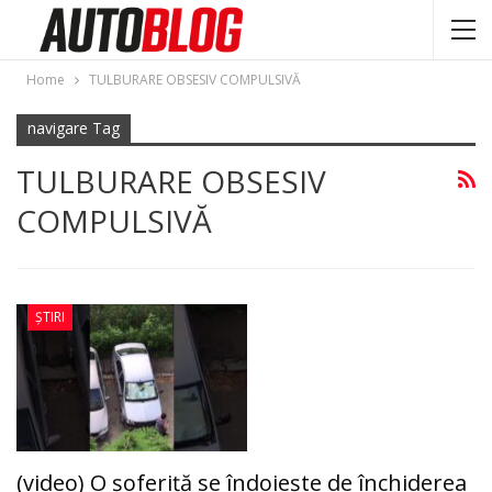
Home
TULBURARE OBSESIV COMPULSIVĂ
navigare Tag
TULBURARE OBSESIV
COMPULSIVĂ
ȘTIRI
(video) O şoferiţă se îndoieşte de închiderea