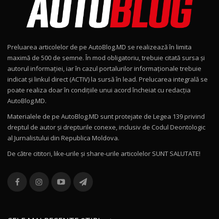
Noul Geely EX2 / Test Drive AutoBlog.MD
15:22
9
Preluarea articolelor de pe AutoBlog.MD se realizează în limita
Mercedes-AMG E 53 HYBRID 4MATIC+ / Test
maximă de 500 de semne. În mod obligatoriu, trebuie citată sursa și
Drive AutoBlog.MD
10
autorul informației, iar în cazul portalurilor informaționale trebuie
16:27
indicat și linkul direct (ACTIV) la sursă în lead. Prelucarea integrală se
poate realiza doar în condițiile unui acord încheiat cu redacţia
Noul Volvo ES90 / Test Drive AutoBlog.MD
AutoBlog.MD.
27:58
11
Materialele de pe AutoBlog.MD sunt protejate de Legea 139 privind
dreptul de autor și drepturile conexe, inclusiv de Codul Deontologic
Noul MG HS / Test Drive AutoBlog.MD
al Jurnalistului din Republica Moldova.
16:48
12
De către cititori, like-urile şi share-urile articolelor SUNT SALUTATE!
ROX 01: Test drive cu noul SUV chinezesc care
combină aventura cu luxul / AutoBlog.MD
13
36:08
ZEEKR 9X în Moldova: Am condus gigantul
chinez care face lumea să se întoarcă după el
14