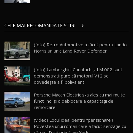
29:08
20
Micul BYD Dolphin Surf / Test Drive
CELE MAI RECOMANDATE ȘTIRI
AutoBlog.MD
21
16:59
(foto) Retro Automotive a făcut pentru Lando
Noua Mazda 6e / Test Drive AutoBlog.MD
Norris un unic Land Rover Defender
26:59
22
Lynk & Co 01 / Test Drive AutoBlog.MD
(foto) Lamborghini Countach și LM 002 sunt
25:19
23
demonstrații pure că motorul V12 se
dovedește a fi polivalent
ZEEKR 009: Cel mai Performant și Confortabil
Porsche Macan Electric s-a ales cu mai multe
Van Electric Testat în Moldova / AutoBlog.MD
24
funcții noi și o deblocare a capacității de
26:38
remorcare
Land Rover Defender OCTA Edition One: Cel
(video) Locul ideal pentru “pensionare”!
mai Exclusiv și Puternic Defender Testat în
25
32:21
Moldova
Povestea unui român care a făcut senzație cu
câteva Dacii prin New York