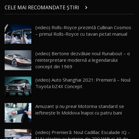
Micul BYD Dolphin Surf / Test Drive
CELE MAI RECOMANDATE ȘTIRI
AutoBlog.MD
21
16:59
(video) Rolls-Royce prezintă Cullinan Cosmos
Noua Mazda 6e / Test Drive AutoBlog.MD
– primul Rolls-Royce cu tavan pictat manual
26:59
22
Lynk & Co 01 / Test Drive AutoBlog.MD
(video) Bertone dezvăluie noul Runabout – o
25:19
23
reinterpretare modernă a legendarului
concept din 1969
ZEEKR 009: Cel mai Performant și Confortabil
(video) Auto Shanghai 2021: Premieră – Noul
Van Electric Testat în Moldova / AutoBlog.MD
24
Toyota bZ4X Concept
26:38
Land Rover Defender OCTA Edition One: Cel
Amuzant şi nu prea! Motorina standard se
mai Exclusiv și Puternic Defender Testat în
25
32:21
Moldova
ieftinește în Moldova înapoi cu patru bani
Porsche 911 Spirit 70 / Test Drive
AutoBlog.MD
26
(video) Premieră: Noul Cadillac Escalade IQ –
10:57
SUV electric cu baterie de 200 kWh şi 40 de