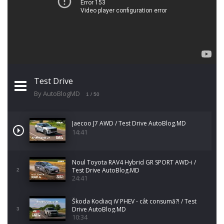
Test Drive
By AutoBlogMD
1
/ 50
Jaecoo J7 AWD / Test Drive AutoBlog.MD
14:41
Noul Toyota RAV4 Hybrid GR SPORT AWD-i /
Test Drive AutoBlog.MD
2
24:41
Škoda Kodiaq iV PHEV - cât consumă?! / Test
Drive AutoBlog.MD
3
10:34