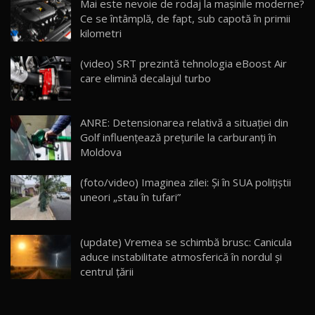
Mai este nevoie de rodaj la mașinile moderne?
14:37
15
Ce se întâmplă, de fapt, sub capotă în primii
kilometri
Cum merge? Škoda Octavia 4×4 DSG facelift //
AutoBlogMD
(video) SRT prezintă tehnologia eBoost Air
16
13:10
care elimină decalajul turbo
Lotus Eletre R / Test Drive AutoBlog.MD
20:06
17
ANRE: Detensionarea relativă a situației din
Golf influențează prețurile la carburanți în
Moldova
Va fi modelul nr.1 BYD în Moldova? BYD Seal U
DM-i / Test Drive AutoBlog.MD
18
(foto/video) Imaginea zilei: Și în SUA polițiștii
30:08
uneori „stau în tufari”
Noul Geely EX5 EM-i care a cucerit Moldova
înainte să ajungă în showroom / Test Drive
19
23:36
AutoBlog.MD
(update) Vremea se schimbă brusc: Canicula
aduce instabilitate atmosferică în nordul și
Noul ZEEKR 7X / Test Drive AutoBlog.MD
centrul țării
29:08
20