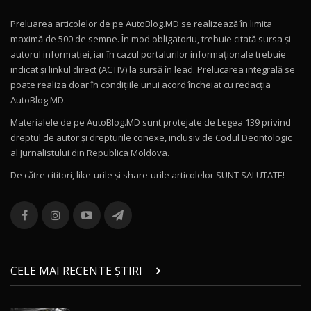
Preluarea articolelor de pe AutoBlog.MD se realizează în limita
Mercedes-AMG E 53 HYBRID 4MATIC+ / Test
maximă de 500 de semne. În mod obligatoriu, trebuie citată sursa și
Drive AutoBlog.MD
10
autorul informației, iar în cazul portalurilor informaționale trebuie
16:27
indicat și linkul direct (ACTIV) la sursă în lead. Prelucarea integrală se
poate realiza doar în condițiile unui acord încheiat cu redacţia
Noul Volvo ES90 / Test Drive AutoBlog.MD
AutoBlog.MD.
27:58
11
Materialele de pe AutoBlog.MD sunt protejate de Legea 139 privind
dreptul de autor și drepturile conexe, inclusiv de Codul Deontologic
Noul MG HS / Test Drive AutoBlog.MD
al Jurnalistului din Republica Moldova.
16:48
12
De către cititori, like-urile şi share-urile articolelor SUNT SALUTATE!
ROX 01: Test drive cu noul SUV chinezesc care
combină aventura cu luxul / AutoBlog.MD
13
36:08
ZEEKR 9X în Moldova: Am condus gigantul
chinez care face lumea să se întoarcă după el
14
CELE MAI RECENTE ȘTIRI
17:27
/ AutoBlog.MD
Noua Mazda CX-5 / Test Drive AutoBlog.MD