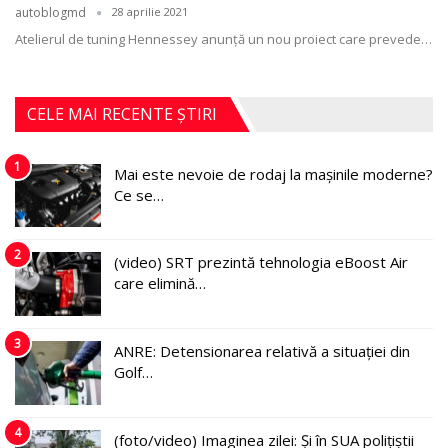
autoblogmd
28 aprilie 2021
Atelierul de tuning Hennessey anunţă un nou proiect care prevede
…
CELE MAI RECENTE ȘTIRI
1
Mai este nevoie de rodaj la mașinile moderne?
Ce se…
2
(video) SRT prezintă tehnologia eBoost Air
care elimină…
3
ANRE: Detensionarea relativă a situației din
Golf…
4
(foto/video) Imaginea zilei: Și în SUA polițiștii