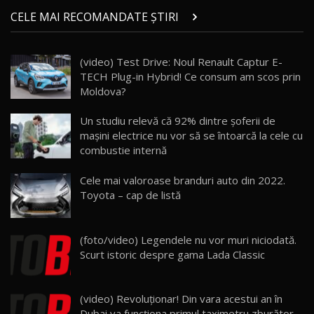
Micul BYD Dolphin Surf / Test Drive
CELE MAI RECOMANDATE ȘTIRI
AutoBlog.MD
21
16:59
(video) Test Drive: Noul Renault Captur E-
Noua Mazda 6e / Test Drive AutoBlog.MD
TECH Plug-in Hybrid! Ce consum am scos prin
26:59
22
Moldova?
Lynk & Co 01 / Test Drive AutoBlog.MD
Un studiu relevă că 92% dintre șoferii de
25:19
23
mașini electrice nu vor să se întoarcă la cele cu
combustie internă
ZEEKR 009: Cel mai Performant și Confortabil
Cele mai valoroase branduri auto din 2022.
Van Electric Testat în Moldova / AutoBlog.MD
24
Toyota – cap de listă
26:38
Land Rover Defender OCTA Edition One: Cel
(foto/video) Legendele nu vor muri niciodată.
mai Exclusiv și Puternic Defender Testat în
25
32:21
Moldova
Scurt istoric despre gama Lada Classic
Porsche 911 Spirit 70 / Test Drive
AutoBlog.MD
26
(video) Revoluţionar! Din vara acestui an în
10:57
Dubai va funcţiona primul taximetru zburător