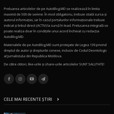
Preluarea articolelor de pe AutoBlog.MD se realizează în limita
Mercedes-AMG E 53 HYBRID 4MATIC+ / Test
maximă de 500 de semne. În mod obligatoriu, trebuie citată sursa și
Drive AutoBlog.MD
10
autorul informației, iar în cazul portalurilor informaționale trebuie
16:27
indicat și linkul direct (ACTIV) la sursă în lead. Prelucarea integrală se
poate realiza doar în condițiile unui acord încheiat cu redacţia
Noul Volvo ES90 / Test Drive AutoBlog.MD
AutoBlog.MD.
27:58
11
Materialele de pe AutoBlog.MD sunt protejate de Legea 139 privind
dreptul de autor și drepturile conexe, inclusiv de Codul Deontologic
Noul MG HS / Test Drive AutoBlog.MD
al Jurnalistului din Republica Moldova.
16:48
12
De către cititori, like-urile şi share-urile articolelor SUNT SALUTATE!
ROX 01: Test drive cu noul SUV chinezesc care
combină aventura cu luxul / AutoBlog.MD
13
36:08
ZEEKR 9X în Moldova: Am condus gigantul
chinez care face lumea să se întoarcă după el
14
CELE MAI RECENTE ȘTIRI
17:27
/ AutoBlog.MD
Noua Mazda CX-5 / Test Drive AutoBlog.MD