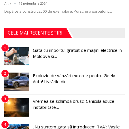
Alex
15 noiembrie 2024
După ce a construit 2500 de exemplare, Porsche a sărbătorit
…
CELE MAI RECENTE ȘTIRI
1
Gata cu importul gratuit de mașini electrice în
Moldova și…
2
Explozie de vânzări externe pentru Geely
Auto! Livrările din…
3
Vremea se schimbă brusc: Canicula aduce
instabilitate…
4
„Nu suntem gata să introducem TVA”: Vasile