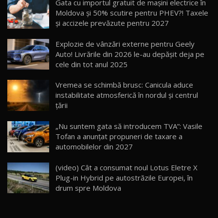
Gata cu importul gratuit de mașini electrice în
14:37
15
Moldova și 50% scutire pentru PHEV?! Taxele
și accizele prevăzute pentru 2027
Cum merge? Škoda Octavia 4×4 DSG facelift //
AutoBlogMD
Explozie de vânzări externe pentru Geely
16
13:10
Auto! Livrările din 2026 le-au depășit deja pe
cele din tot anul 2025
Lotus Eletre R / Test Drive AutoBlog.MD
20:06
17
Vremea se schimbă brusc: Canicula aduce
instabilitate atmosferică în nordul și centrul
țării
Va fi modelul nr.1 BYD în Moldova? BYD Seal U
DM-i / Test Drive AutoBlog.MD
18
„Nu suntem gata să introducem TVA”: Vasile
30:08
Tofan a anunțat propuneri de taxare a
automobilelor din 2027
Noul Geely EX5 EM-i care a cucerit Moldova
înainte să ajungă în showroom / Test Drive
19
23:36
AutoBlog.MD
(video) Cât a consumat noul Lotus Eletre X
Plug-in Hybrid pe autostrăzile Europei, în
Noul ZEEKR 7X / Test Drive AutoBlog.MD
drum spre Moldova
29:08
20