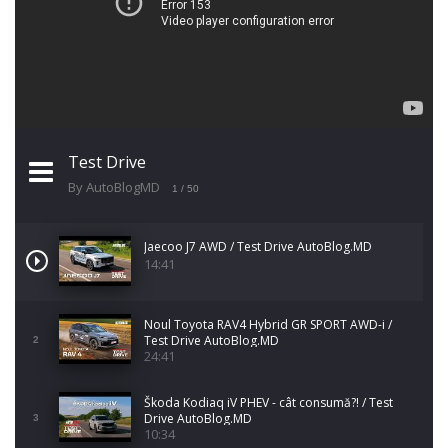
Test Drive
By AutoBlogMD
1
/ 50
Jaecoo J7 AWD / Test Drive AutoBlog.MD
14:41
Noul Toyota RAV4 Hybrid GR SPORT AWD-i /
Test Drive AutoBlog.MD
2
24:41
Škoda Kodiaq iV PHEV - cât consumă?! / Test
Drive AutoBlog.MD
3
10:34