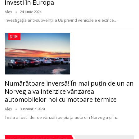
investi în Europa
Alex
24 iunie 2024
Investigaţia anti-subvenţii a UE privind vehiculele electrice
…
ȘTIRI
Numărătoare inversă! În mai puțin de un an
Norvegia va interzice vânzarea
automobilelor noi cu motoare termice
Alex
3 ianuarie 2024
Tesla a fost lider de vânzări pe piaţa auto din Norvegia şi în
…