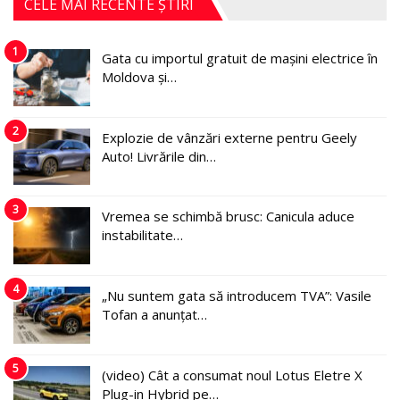
CELE MAI RECENTE ȘTIRI
1
Gata cu importul gratuit de mașini electrice în
Moldova și…
2
Explozie de vânzări externe pentru Geely
Auto! Livrările din…
3
Vremea se schimbă brusc: Canicula aduce
instabilitate…
4
„Nu suntem gata să introducem TVA”: Vasile
Tofan a anunțat…
5
(video) Cât a consumat noul Lotus Eletre X
Plug-in Hybrid pe…