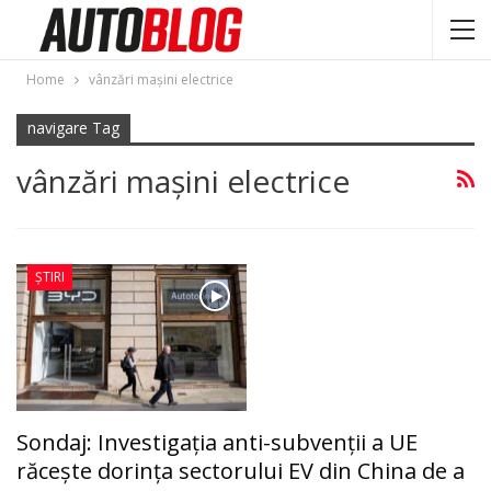
Home
vânzări mașini electrice
navigare Tag
vânzări mașini electrice
ȘTIRI
Sondaj: Investigația anti-subvenții a UE
răcește dorința sectorului EV din China de a