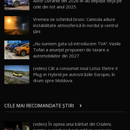
Auto! Livrările din 2026 le-au depășit deja pe
cele din tot anul 2025
Lotus Eletre R / Test Drive AutoBlog.MD
20:06
17
Vremea se schimbă brusc: Canicula aduce
instabilitate atmosferică în nordul și centrul
țării
Va fi modelul nr.1 BYD în Moldova? BYD Seal U
DM-i / Test Drive AutoBlog.MD
18
„Nu suntem gata să introducem TVA”: Vasile
30:08
Tofan a anunțat propuneri de taxare a
automobilelor din 2027
Noul Geely EX5 EM-i care a cucerit Moldova
înainte să ajungă în showroom / Test Drive
19
23:36
AutoBlog.MD
(video) Cât a consumat noul Lotus Eletre X
Plug-in Hybrid pe autostrăzile Europei, în
Noul ZEEKR 7X / Test Drive AutoBlog.MD
drum spre Moldova
29:08
20
Micul BYD Dolphin Surf / Test Drive
CELE MAI RECOMANDATE ȘTIRI
AutoBlog.MD
21
16:59
(video) În opinia unui bărbat din Criuleni,
Noua Mazda 6e / Test Drive AutoBlog.MD
22