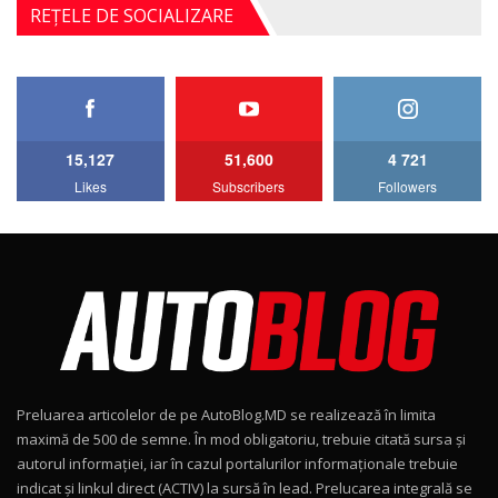
Noul Mercedes-Benz S-Class facelift (S 580
REȚELE DE SOCIALIZARE
4MATIC V223) / Test Drive AutoBlog.MD
5
27:33
HAVAL H5 / Test Drive AutoBlog.MD
11:58
6
15,127
51,600
4 721
Lotus Emira Turbo SE / Test Drive
Likes
Subscribers
Followers
AutoBlog.MD
7
24:06
Noul Škoda Kodiaq RS / Test Drive
AutoBlog.MD în premieră națională
8
15:08
Noul Geely EX2 / Test Drive AutoBlog.MD
15:22
9
Preluarea articolelor de pe AutoBlog.MD se realizează în limita
Mercedes-AMG E 53 HYBRID 4MATIC+ / Test
maximă de 500 de semne. În mod obligatoriu, trebuie citată sursa și
Drive AutoBlog.MD
10
autorul informației, iar în cazul portalurilor informaționale trebuie
16:27
indicat și linkul direct (ACTIV) la sursă în lead. Prelucarea integrală se