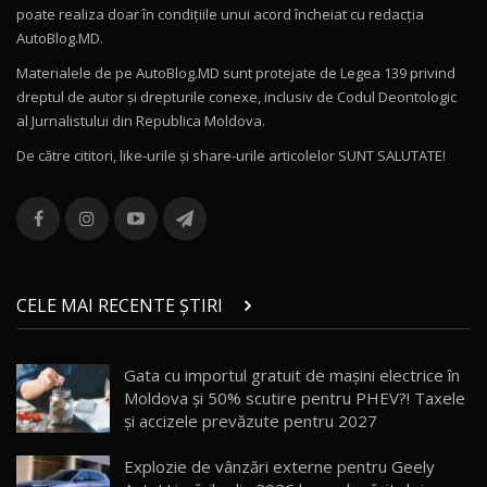
poate realiza doar în condițiile unui acord încheiat cu redacţia
Noul Volvo ES90 / Test Drive AutoBlog.MD
AutoBlog.MD.
27:58
11
Materialele de pe AutoBlog.MD sunt protejate de Legea 139 privind
dreptul de autor și drepturile conexe, inclusiv de Codul Deontologic
Noul MG HS / Test Drive AutoBlog.MD
al Jurnalistului din Republica Moldova.
16:48
12
De către cititori, like-urile şi share-urile articolelor SUNT SALUTATE!
ROX 01: Test drive cu noul SUV chinezesc care
combină aventura cu luxul / AutoBlog.MD
13
36:08
ZEEKR 9X în Moldova: Am condus gigantul
chinez care face lumea să se întoarcă după el
14
CELE MAI RECENTE ȘTIRI
17:27
/ AutoBlog.MD
Noua Mazda CX-5 / Test Drive AutoBlog.MD
Gata cu importul gratuit de mașini electrice în
14:37
15
Moldova și 50% scutire pentru PHEV?! Taxele
și accizele prevăzute pentru 2027
Cum merge? Škoda Octavia 4×4 DSG facelift //
AutoBlogMD
Explozie de vânzări externe pentru Geely
16
13:10