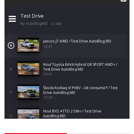
Test Drive
By AutoBlogMD
1
/ 300
Jaecoo J7 AWD / Test Drive AutoBlog.MD
14:41
Noul Toyota RAV4 Hybrid GR SPORT AWD-i /
Test Drive AutoBlog.MD
2
24:41
Škoda Kodiaq iV PHEV - cât consumă?! / Test
Drive AutoBlog.MD
3
10:34
Noul BYD ATTO 2 DM-i / Test Drive
AutoBlog.MD
4
17:35