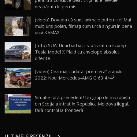
pentru a conduce beat criță nu e nevoie
26:59
neapărat de permis
Lynk & Co 01 / Test Drive AutoBlog.MD
(video) Dovada că sunt animale puternice! Mai
25:19
23
mulţi urşi polari, filmaţi cum urcă singuri în bena
unui KAMAZ
ZEEKR 009: Cel mai Performant și Confortabil
(foto) SUA: Unui bărbat i s-a livrat un scump
Van Electric Testat în Moldova / AutoBlog.MD
24
Tesla Model X Plaid cu anvelope absolut
26:38
diferite
Land Rover Defender OCTA Edition One: Cel
(video) Cea mai ciudată “premieră” a anului
mai Exclusiv și Puternic Defender Testat în
25
32:21
Moldova
2022: Noul Mercedes-AMG G 63 4×4²
Porsche 911 Spirit 70 / Test Drive
AutoBlog.MD
26
Situaţie fără precedent! Un grup de microbiști
10:57
din Scoţia a intrat în Republica Moldova ilegal,
fără control la frontieră
Test Drive: Noile modele FENDT! Cum e să
conduci un tractor?!
27
22:49
ULTIMELE RECENZII