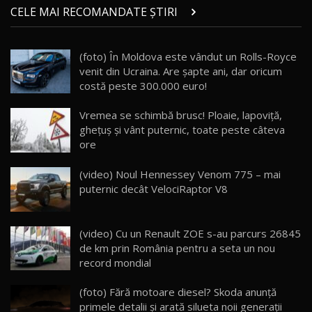
Micul BYD Dolphin Surf / Test Drive
CELE MAI RECOMANDATE ȘTIRI
AutoBlog.MD
21
16:59
(foto) În Moldova este vândut un Rolls-Royce
Noua Mazda 6e / Test Drive AutoBlog.MD
venit din Ucraina. Are șapte ani, dar oricum
26:59
22
costă peste 300.000 euro!
Lynk & Co 01 / Test Drive AutoBlog.MD
Vremea se schimbă brusc! Ploaie, lapoviţă,
25:19
23
gheţuş şi vânt puternic, toate peste câteva
ore
ZEEKR 009: Cel mai Performant și Confortabil
(video) Noul Hennessey Venom 775 – mai
Van Electric Testat în Moldova / AutoBlog.MD
24
puternic decât VelociRaptor V8
26:38
Land Rover Defender OCTA Edition One: Cel
(video) Cu un Renault ZOE s-au parcurs 26845
mai Exclusiv și Puternic Defender Testat în
25
32:21
Moldova
de km prin România pentru a seta un nou
record mondial
Porsche 911 Spirit 70 / Test Drive
AutoBlog.MD
26
(foto) Fără motoare diesel? Skoda anunţă
10:57
primele detalii şi arată silueta noii generaţii