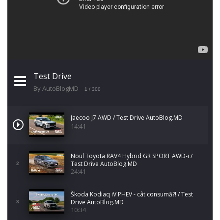
Test Drive
By AutoBlogMD
1
/ 300
Jaecoo J7 AWD / Test Drive AutoBlog.MD
14:41
Noul Toyota RAV4 Hybrid GR SPORT AWD-i /
Test Drive AutoBlog.MD
2
24:41
Škoda Kodiaq iV PHEV - cât consumă?! / Test
Drive AutoBlog.MD
3
10:34