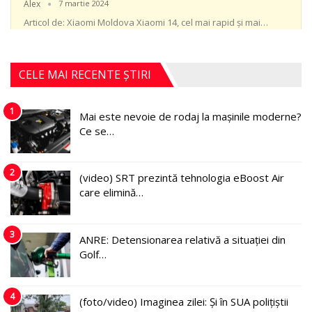
Alex
7 martie 2024
Articol de: Xiaomi Moldova
Xiaomi 14, cel mai rapid și mai
…
CELE MAI RECENTE ȘTIRI
1
Mai este nevoie de rodaj la mașinile moderne?
Ce se…
2
(video) SRT prezintă tehnologia eBoost Air
care elimină…
3
ANRE: Detensionarea relativă a situației din
Golf…
4
(foto/video) Imaginea zilei: Și în SUA polițiștii