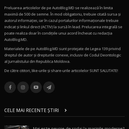
Preluarea articolelor de pe AutoBlog.MD se realizează în limita
Mercedes-AMG E 53 HYBRID 4MATIC+ / Test
maximă de 500 de semne. În mod obligatoriu, trebuie citată sursa și
Drive AutoBlog.MD
10
autorul informației, iar în cazul portalurilor informaționale trebuie
16:27
indicat și linkul direct (ACTIV) la sursă în lead. Prelucarea integrală se
poate realiza doar în condițiile unui acord încheiat cu redacţia
Noul Volvo ES90 / Test Drive AutoBlog.MD
AutoBlog.MD.
27:58
11
Materialele de pe AutoBlog.MD sunt protejate de Legea 139 privind
dreptul de autor și drepturile conexe, inclusiv de Codul Deontologic
Noul MG HS / Test Drive AutoBlog.MD
al Jurnalistului din Republica Moldova.
16:48
12
De către cititori, like-urile şi share-urile articolelor SUNT SALUTATE!
ROX 01: Test drive cu noul SUV chinezesc care
combină aventura cu luxul / AutoBlog.MD
13
36:08
ZEEKR 9X în Moldova: Am condus gigantul
chinez care face lumea să se întoarcă după el
14
CELE MAI RECENTE ȘTIRI
17:27
/ AutoBlog.MD
Noua Mazda CX-5 / Test Drive AutoBlog.MD
Mai este nevoie de rodaj la mașinile moderne?