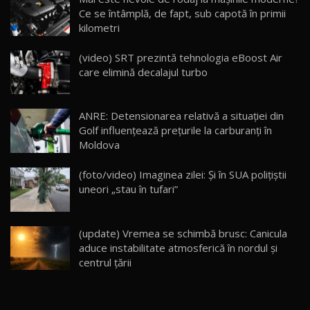
14:37
15
Ce se întâmplă, de fapt, sub capotă în primii
kilometri
Cum merge? Škoda Octavia 4×4 DSG facelift //
AutoBlogMD
(video) SRT prezintă tehnologia eBoost Air
16
13:10
care elimină decalajul turbo
Lotus Eletre R / Test Drive AutoBlog.MD
20:06
17
ANRE: Detensionarea relativă a situației din
Golf influențează prețurile la carburanți în
Moldova
Va fi modelul nr.1 BYD în Moldova? BYD Seal U
DM-i / Test Drive AutoBlog.MD
18
(foto/video) Imaginea zilei: Și în SUA polițiștii
30:08
uneori „stau în tufari”
Noul Geely EX5 EM-i care a cucerit Moldova
înainte să ajungă în showroom / Test Drive
19
23:36
AutoBlog.MD
(update) Vremea se schimbă brusc: Canicula
aduce instabilitate atmosferică în nordul și
Noul ZEEKR 7X / Test Drive AutoBlog.MD
centrul țării
29:08
20