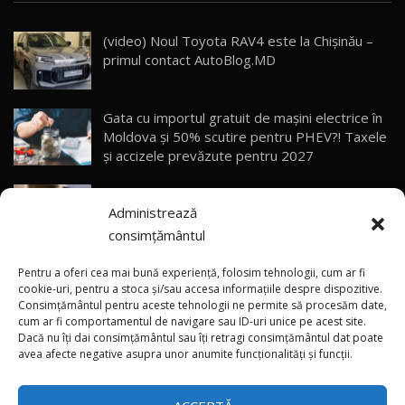
dotat / Test Drive AutoBlog.MD
28
23:05
(video) Noul Toyota RAV4 este la Chișinău –
primul contact AutoBlog.MD
ZEEKR 9X - PRIMUL TEST DRIVE ÎN ROMÂNĂ!
CUM SE CONDUCE?
29
33:40
Gata cu importul gratuit de mașini electrice în
Primele impresii despre BYD Seal U DM-i,
Moldova și 50% scutire pentru PHEV?! Taxele
Sealion 7 și Seal 5 DM-i / Test Drive
30
și accizele prevăzute pentru 2027
10:58
AutoBlog.MD
Explozie de vânzări externe pentru Geely
Noua Toyota Corolla Cross facelift / Test Drive
Administrează
Auto! Livrările din 2026 le-au depășit deja pe
AutoBlog.MD
31
13:56
cele din tot anul 2025
consimțământul
Vremea se schimbă brusc: Canicula aduce
Noul Volvo EX90 / Test Drive AutoBlog.MD
Pentru a oferi cea mai bună experiență, folosim tehnologii, cum ar fi
32:06
32
instabilitate atmosferică în nordul și centrul
cookie-uri, pentru a stoca și/sau accesa informațiile despre dispozitive.
Consimțământul pentru aceste tehnologii ne permite să procesăm date,
țării
cum ar fi comportamentul de navigare sau ID-uri unice pe acest site.
Dacă nu îți dai consimțământul sau îți retragi consimțământul dat poate
×
MG RX5 - își merită banii? / Test Drive
„Nu suntem gata să introducem TVA”: Vasile
avea afecte negative asupra unor anumite funcționalități și funcții.
AutoBlog.MD
33
Tofan a anunțat propuneri de taxare a
18:51
automobilelor din 2027