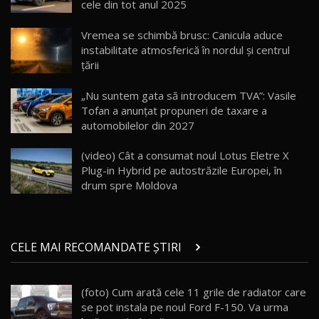
cele din tot anul 2025
Lotus Eletre R / Test Drive AutoBlog.MD
20:06
17
Vremea se schimbă brusc: Canicula aduce
instabilitate atmosferică în nordul și centrul
țării
Va fi modelul nr.1 BYD în Moldova? BYD Seal U
DM-i / Test Drive AutoBlog.MD
18
„Nu suntem gata să introducem TVA”: Vasile
30:08
Tofan a anunțat propuneri de taxare a
automobilelor din 2027
Noul Geely EX5 EM-i care a cucerit Moldova
înainte să ajungă în showroom / Test Drive
19
23:36
AutoBlog.MD
(video) Cât a consumat noul Lotus Eletre X
Plug-in Hybrid pe autostrăzile Europei, în
Noul ZEEKR 7X / Test Drive AutoBlog.MD
drum spre Moldova
29:08
20
Micul BYD Dolphin Surf / Test Drive
CELE MAI RECOMANDATE ȘTIRI
AutoBlog.MD
21
16:59
(foto) Cum arată cele 11 grile de radiator care
Noua Mazda 6e / Test Drive AutoBlog.MD
se pot instala pe noul Ford F-150. Va urma
26:59
22