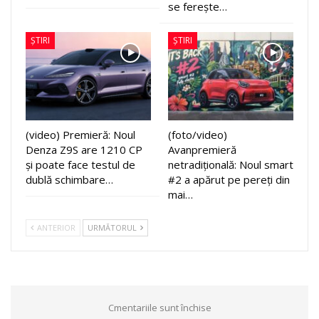
se ferește…
ȘTIRI
ȘTIRI
(video) Premieră: Noul
(foto/video)
Denza Z9S are 1210 CP
Avanpremieră
și poate face testul de
netradițională: Noul smart
dublă schimbare…
#2 a apărut pe pereți din
mai…
ANTERIOR
URMĂTORUL
Cmentariile sunt închise