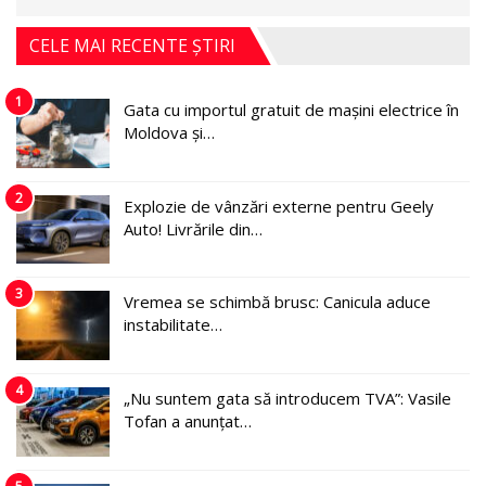
CELE MAI RECENTE ȘTIRI
1
Gata cu importul gratuit de mașini electrice în
Moldova și…
2
Explozie de vânzări externe pentru Geely
Auto! Livrările din…
3
Vremea se schimbă brusc: Canicula aduce
instabilitate…
4
„Nu suntem gata să introducem TVA”: Vasile
Tofan a anunțat…