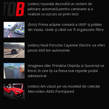
(video) Hyundai dezvoltă un sistem de
Noua Mazda 6e / Test Drive AutoBlog.MD
pilotare automată pentru camioane şi a
26:59
22
realizat cu succes un prim test
Lynk & Co 01 / Test Drive AutoBlog.MD
(foto) Prima acțiune comună a INSP și poliției
25:19
23
din Vaslui. Unde și când vor fi organizate filtre
ZEEKR 009: Cel mai Performant și Confortabil
(video) Noul Porsche Cayenne Electric va oferi
Van Electric Testat în Moldova / AutoBlog.MD
24
peste 600 km autonomie
26:38
Land Rover Defender OCTA Edition One: Cel
Imaginea zilei: Primăria Chișinău și Guvernul se
mai Exclusiv și Puternic Defender Testat în
25
32:21
Moldova
întrec în cine își va finisa mai repede podul
administrat
Porsche 911 Spirit 70 / Test Drive
AutoBlog.MD
26
(video) Am văzut pe viu modelul de colecție
10:57
Mercedes-AMG PureSpeed
Test Drive: Noile modele FENDT! Cum e să
conduci un tractor?!
27
22:49