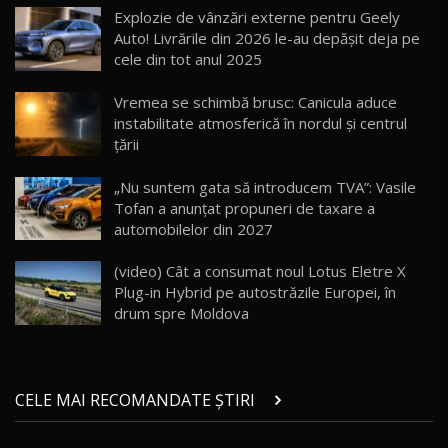
AutoBlogMD
Explozie de vânzări externe pentru Geely
16
13:10
Auto! Livrările din 2026 le-au depășit deja pe
cele din tot anul 2025
Lotus Eletre R / Test Drive AutoBlog.MD
20:06
17
Vremea se schimbă brusc: Canicula aduce
instabilitate atmosferică în nordul și centrul
țării
Va fi modelul nr.1 BYD în Moldova? BYD Seal U
DM-i / Test Drive AutoBlog.MD
18
„Nu suntem gata să introducem TVA”: Vasile
30:08
Tofan a anunțat propuneri de taxare a
automobilelor din 2027
Noul Geely EX5 EM-i care a cucerit Moldova
înainte să ajungă în showroom / Test Drive
19
23:36
AutoBlog.MD
(video) Cât a consumat noul Lotus Eletre X
Plug-in Hybrid pe autostrăzile Europei, în
Noul ZEEKR 7X / Test Drive AutoBlog.MD
drum spre Moldova
29:08
20
Micul BYD Dolphin Surf / Test Drive
CELE MAI RECOMANDATE ȘTIRI
AutoBlog.MD
21
16:59