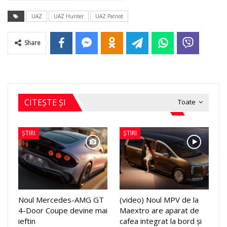
UAZ
UAZ Hunter
UAZ Patriot
Share
CITEȘTE ȘI
Toate
ȘTIRI
ȘTIRI
Noul Mercedes-AMG GT
(video) Noul MPV de la
4-Door Coupe devine mai
Maextro are aparat de
ieftin
cafea integrat la bord și