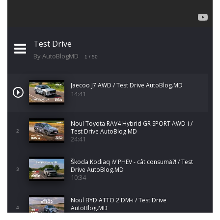
Test Drive
By AutoBlogMD
1
/ 50
Jaecoo J7 AWD / Test Drive AutoBlog.MD
14:41
Noul Toyota RAV4 Hybrid GR SPORT AWD-i /
Test Drive AutoBlog.MD
2
24:41
Škoda Kodiaq iV PHEV - cât consumă?! / Test
Drive AutoBlog.MD
3
10:34
Noul BYD ATTO 2 DM-i / Test Drive
AutoBlog.MD
4
17:35