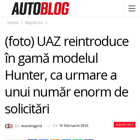
Home
Mașini noi
(foto) UAZ reintroduce
în gamă modelul
Hunter, ca urmare a
unui număr enorm de
solicitări
MAȘINI NOI
Pe
10 februarie 2016
De
Autoblogmd