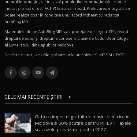
autorul informației, iar în cazul portalurilor informaționale trebuie
16:27
indicat și linkul direct (ACTIV) la sursă în lead. Prelucarea integrală se
poate realiza doar în condițiile unui acord încheiat cu redacţia
Noul Volvo ES90 / Test Drive AutoBlog.MD
AutoBlog.MD.
27:58
11
Materialele de pe AutoBlog.MD sunt protejate de Legea 139 privind
dreptul de autor și drepturile conexe, inclusiv de Codul Deontologic
Noul MG HS / Test Drive AutoBlog.MD
al Jurnalistului din Republica Moldova.
16:48
12
De către cititori, like-urile şi share-urile articolelor SUNT SALUTATE!
ROX 01: Test drive cu noul SUV chinezesc care
combină aventura cu luxul / AutoBlog.MD
13
36:08
ZEEKR 9X în Moldova: Am condus gigantul
chinez care face lumea să se întoarcă după el
14
CELE MAI RECENTE ȘTIRI
17:27
/ AutoBlog.MD
Noua Mazda CX-5 / Test Drive AutoBlog.MD
Gata cu importul gratuit de mașini electrice în
14:37
15
Moldova și 50% scutire pentru PHEV?! Taxele
și accizele prevăzute pentru 2027
Cum merge? Škoda Octavia 4×4 DSG facelift //