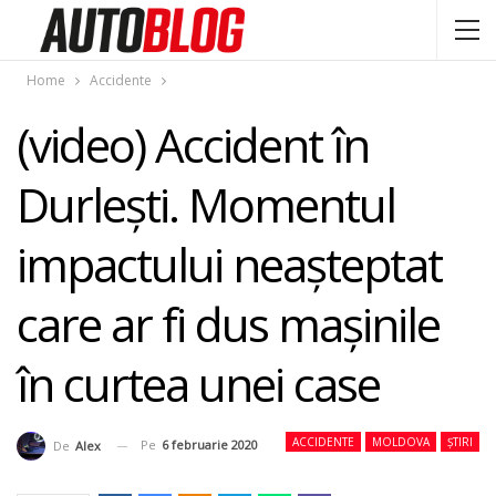
Home
Accidente
(video) Accident în
Durleşti. Momentul
impactului neaşteptat
care ar fi dus maşinile
în curtea unei case
ACCIDENTE
MOLDOVA
ȘTIRI
Pe
6 februarie 2020
De
Alex