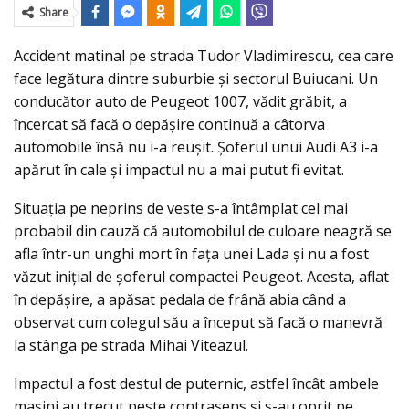
Share
Accident matinal pe strada Tudor Vladimirescu, cea care
face legătura dintre suburbie şi sectorul Buiucani. Un
conducător auto de Peugeot 1007, vădit grăbit, a
încercat să facă o depăşire continuă a câtorva
automobile însă nu i-a reuşit. Şoferul unui Audi A3 i-a
apărut în cale şi impactul nu a mai putut fi evitat.
Situaţia pe neprins de veste s-a întâmplat cel mai
probabil din cauză că automobilul de culoare neagră se
afla într-un unghi mort în faţa unei Lada şi nu a fost
văzut iniţial de şoferul compactei Peugeot. Acesta, aflat
în depăşire, a apăsat pedala de frână abia când a
observat cum colegul său a început să facă o manevră
la stânga pe strada Mihai Viteazul.
Impactul a fost destul de puternic, astfel încât ambele
maşini au trecut peste contrasens şi s-au oprit pe