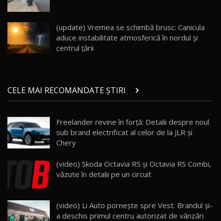
Noul Geely EX5 EM-i care a cucerit Moldova
înainte să ajungă în showroom / Test Drive
19
23:36
AutoBlog.MD
(update) Vremea se schimbă brusc: Canicula
aduce instabilitate atmosferică în nordul și
Noul ZEEKR 7X / Test Drive AutoBlog.MD
centrul țării
29:08
20
Micul BYD Dolphin Surf / Test Drive
CELE MAI RECOMANDATE ȘTIRI
AutoBlog.MD
21
16:59
Freelander revine în forță: Detalii despre noul
Noua Mazda 6e / Test Drive AutoBlog.MD
sub brand electrificat al celor de la JLR și
26:59
22
Chery
Lynk & Co 01 / Test Drive AutoBlog.MD
(video) Skoda Octavia RS şi Octavia RS Combi,
25:19
23
văzute în detalii pe un circuit
ZEEKR 009: Cel mai Performant și Confortabil
(video) Li Auto pornește spre Vest. Brandul și-
Van Electric Testat în Moldova / AutoBlog.MD
24
a deschis primul centru autorizat de vânzări
26:38