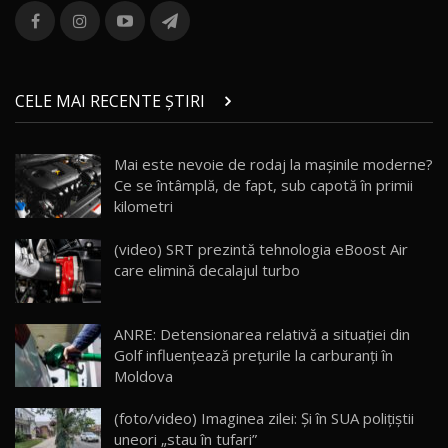
combină aventura cu luxul / AutoBlog.MD
13
36:08
ZEEKR 9X în Moldova: Am condus gigantul
chinez care face lumea să se întoarcă după el
14
CELE MAI RECENTE ȘTIRI
17:27
/ AutoBlog.MD
Noua Mazda CX-5 / Test Drive AutoBlog.MD
Mai este nevoie de rodaj la mașinile moderne?
14:37
15
Ce se întâmplă, de fapt, sub capotă în primii
kilometri
Cum merge? Škoda Octavia 4×4 DSG facelift //
AutoBlogMD
(video) SRT prezintă tehnologia eBoost Air
16
13:10
care elimină decalajul turbo
Lotus Eletre R / Test Drive AutoBlog.MD
20:06
17
ANRE: Detensionarea relativă a situației din
Golf influențează prețurile la carburanți în
Moldova
Va fi modelul nr.1 BYD în Moldova? BYD Seal U
DM-i / Test Drive AutoBlog.MD
18
(foto/video) Imaginea zilei: Și în SUA polițiștii
30:08
uneori „stau în tufari”