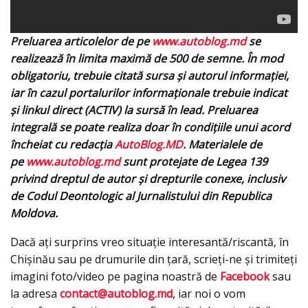
Preluarea articolelor de pe
www.autoblog.md
se
realizează în limita maximă de 500 de semne. În mod
obligatoriu, trebuie citată sursa și autorul informației,
iar în cazul portalurilor informaționale trebuie indicat
și linkul direct (ACTIV) la sursă în lead. Preluarea
integrală se poate realiza doar în condițiile unui acord
încheiat cu redacţia
AutoBlog.MD
. Materialele de
pe
www.autoblog.md
sunt protejate de Legea 139
privind dreptul de autor și drepturile conexe, inclusiv
de Codul Deontologic al Jurnalistului din Republica
Moldova.
Dacă aţi surprins vreo situaţie interesantă/riscantă, în
Chişinău sau pe drumurile din ţară, scrieţi-ne şi trimiteţi
imagini foto/video pe pagina noastră de
Facebook
sau
la adresa
contact@autoblog.md
, iar noi o vom