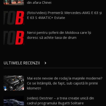
din afara Chinei
Land Rover Defender OCTA Edition One: Cel
(foto/video) Premieră: Mercedes-AMG E 63 şi
mai Exclusiv și Puternic Defender Testat în
25
32:21
Moldova
E 63 S 4MATIC+ Estate
Porsche 911 Spirit 70 / Test Drive
AutoBlog.MD
26
Nervi pentru șoferii din Moldova care își
10:57
doresc să achite taxa de drum
Test Drive: Noile modele FENDT! Cum e să
conduci un tractor?!
27
22:49
ULTIMELE RECENZII
Noul Geely Monjaro 2025! Mai ieftin și mai
dotat / Test Drive AutoBlog.MD
28
23:05
Mai este nevoie de rodaj la mașinile moderne?
Ce se întâmplă, de fapt, sub capotă în primii
ZEEKR 9X - PRIMUL TEST DRIVE ÎN ROMÂNĂ!
CUM SE CONDUCE?
29
kilometri
33:40
(video) Destrier – a treia creație unică din
Primele impresii despre BYD Seal U DM-i,
cadrul programului Bugatti Solitaire
Sealion 7 și Seal 5 DM-i / Test Drive
30