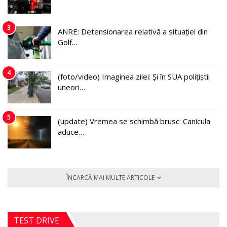
3
ANRE: Detensionarea relativă a situației din
Golf…
4
(foto/video) Imaginea zilei: Și în SUA polițiștii
uneori…
5
(update) Vremea se schimbă brusc: Canicula
aduce…
ÎNCARCĂ MAI MULTE ARTICOLE
TEST DRIVE