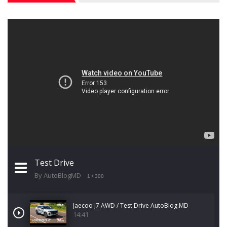
Test Drive
By AutoBlogMD
1
/ 300
Jaecoo J7 AWD / Test Drive AutoBlog.MD
14:41