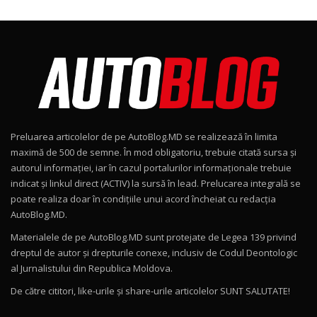
24:06
Noul Škoda Kodiaq RS / Test Drive
AutoBlog.MD în premieră națională
8
15:08
Noul Geely EX2 / Test Drive AutoBlog.MD
15:22
9
Preluarea articolelor de pe AutoBlog.MD se realizează în limita
Mercedes-AMG E 53 HYBRID 4MATIC+ / Test
maximă de 500 de semne. În mod obligatoriu, trebuie citată sursa și
Drive AutoBlog.MD
10
autorul informației, iar în cazul portalurilor informaționale trebuie
16:27
indicat și linkul direct (ACTIV) la sursă în lead. Prelucarea integrală se
poate realiza doar în condițiile unui acord încheiat cu redacţia
Noul Volvo ES90 / Test Drive AutoBlog.MD
AutoBlog.MD.
27:58
11
Materialele de pe AutoBlog.MD sunt protejate de Legea 139 privind
dreptul de autor și drepturile conexe, inclusiv de Codul Deontologic
Noul MG HS / Test Drive AutoBlog.MD
al Jurnalistului din Republica Moldova.
16:48
12
De către cititori, like-urile şi share-urile articolelor SUNT SALUTATE!
ROX 01: Test drive cu noul SUV chinezesc care