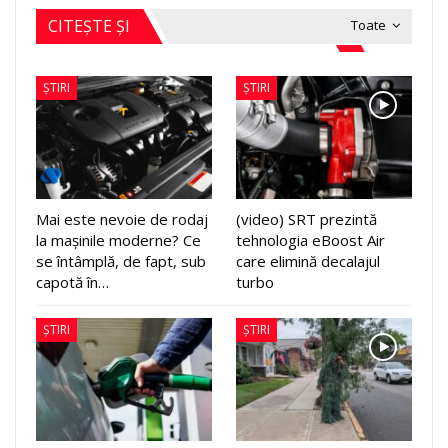
CITEȘTE ȘI
Toate
ȘTIRI
ȘTIRI
Mai este nevoie de rodaj
(video) SRT prezintă
la mașinile moderne? Ce
tehnologia eBoost Air
se întâmplă, de fapt, sub
care elimină decalajul
capotă în…
turbo
ȘTIRI
ȘTIRI