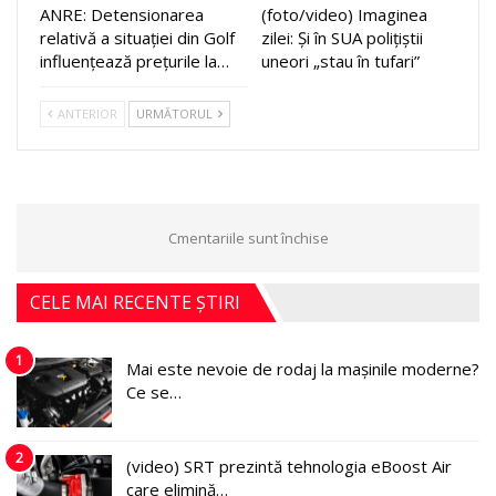
ANRE: Detensionarea
(foto/video) Imaginea
relativă a situației din Golf
zilei: Și în SUA polițiștii
influențează prețurile la…
uneori „stau în tufari”
ANTERIOR
URMĂTORUL
Cmentariile sunt închise
CELE MAI RECENTE ȘTIRI
1
Mai este nevoie de rodaj la mașinile moderne?
Ce se…
2
(video) SRT prezintă tehnologia eBoost Air
care elimină…