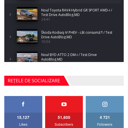
Noul Toyota RAV4 Hybrid GR SPORT AWD-i /
Test Drive AutoBlog.MD
2
24:41
Škoda Kodiaq iV PHEV - cât consumă?! / Test
Drive AutoBlog.MD
3
10:34
Noul BYD ATTO 2 DM-i / Test Drive
AutoBlog.MD
4
17:35
Noul Mercedes-Benz S-Class facelift (S 580
REȚELE DE SOCIALIZARE
4MATIC V223) / Test Drive AutoBlog.MD
5
27:33
HAVAL H5 / Test Drive AutoBlog.MD
11:58
6
15,127
51,600
4 721
Lotus Emira Turbo SE / Test Drive
Likes
Subscribers
Followers
AutoBlog.MD
7