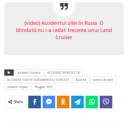
(video) Accidentul zilei în Rusia. O
blindată nu i-a cedat trecerea unui Land
Cruiser
accident Durleşti
ACCIDENT INTERSECŢIE
ACCIDENT TUDOR VLADIMIRESCU DURLEŞTI
Audi A3
cameră de bord
moment impact
Peugeot 1007
Share