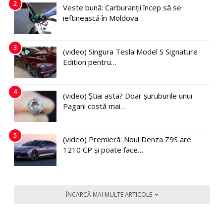
2
Veste bună: Carburanții încep să se
ieftinească în Moldova
3
(video) Singura Tesla Model S Signature
Edition pentru…
4
(video) Știai asta? Doar șuruburile unui
Pagani costă mai…
5
(video) Premieră: Noul Denza Z9S are
1210 CP și poate face…
ÎNCARCĂ MAI MULTE ARTICOLE