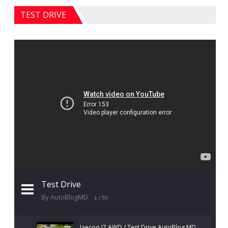
TEST DRIVE
Test Drive
By AutoBlogMD
1
/ 50
Jaecoo J7 AWD / Test Drive AutoBlog.MD