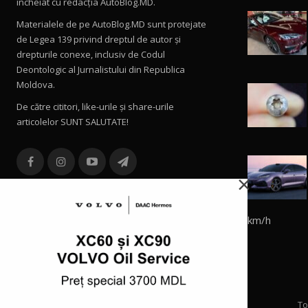
încheiat cu redacţia AutoBlog.MD.
Materialele de pe AutoBlog.MD sunt protejate
de Legea 139 privind dreptul de autor și
drepturile conexe, inclusiv de Codul
Deontologic al Jurnalistului din Republica
Moldova.
De către cititori, like-urile şi share-urile
articolelor SUNT SALUTATE!
×
km/h
To