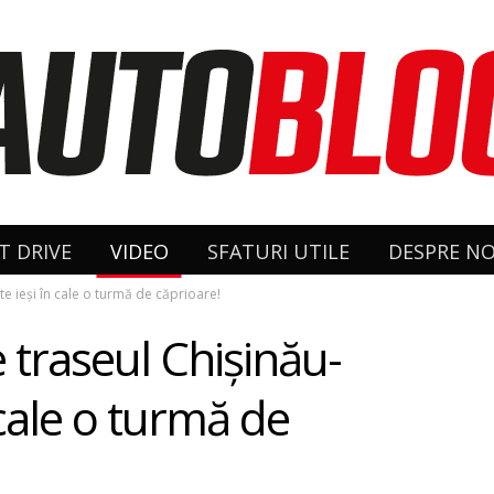
T DRIVE
VIDEO
SFATURI UTILE
DESPRE NO
te ieși în cale o turmă de căprioare!
e traseul Chișinău-
 cale o turmă de