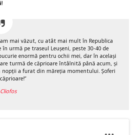
!
u am mai văzut, cu atât mai mult în Republica
 în urmă pe traseul Leușeni, peste 30-40 de
 bucurie enormă pentru ochii mei, dar în același
mare turmă de căprioare întâlnită până acum, și
 nopții a furat din măreția momentului. Șoferi
 căprioare!”
Cliofos