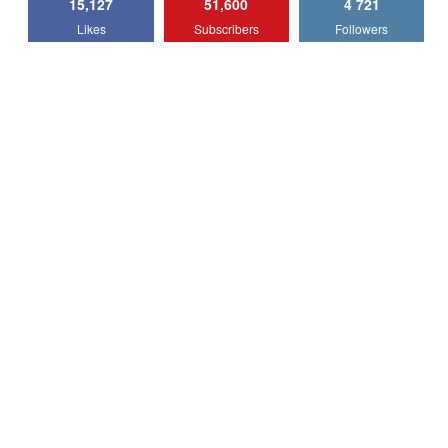
15,127
51,600
4 721
Lotus Emira Turbo SE / Test Drive
Likes
Subscribers
Followers
AutoBlog.MD
7
24:06
Noul Škoda Kodiaq RS / Test Drive
AutoBlog.MD în premieră națională
8
15:08
Noul Geely EX2 / Test Drive AutoBlog.MD
15:22
9
Mercedes-AMG E 53 HYBRID 4MATIC+ /
Test Drive AutoBlog.MD
10
16:27
Noul Volvo ES90 / Test Drive AutoBlog.MD
27:58
11
Noul MG HS / Test Drive AutoBlog.MD
16:48
12