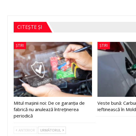
CITEȘTE ȘI
ȘTIRI
ȘTIRI
Mitul mașinii noi: De ce garanția de
Veste bună: Carbur
fabrică nu anulează întreținerea
ieftinească în Mol
periodică
ANTERIOR
URMĂTORUL