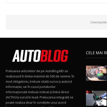
Cmentariile
CELE MAI 
Preluarea articolelor de pe AutoBlog.MD se
realizează în limita maximă de 500 de semne. În
mod obligatoriu, trebuie citată sursa și autorul
informației, iar în cazul portalurilor
informaționale trebuie indicat și linkul direct
(ACTIV) la sursă în lead. Prelucarea integrală se
poate realiza doar în condițiile unui acord