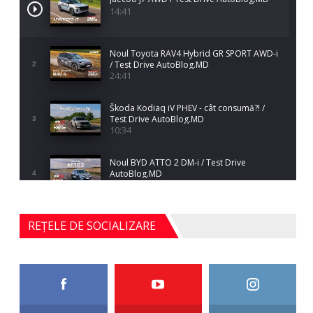
14:41
Noul Toyota RAV4 Hybrid GR SPORT AWD-i
/ Test Drive AutoBlog.MD
2
24:41
Škoda Kodiaq iV PHEV - cât consumă?! /
Test Drive AutoBlog.MD
3
10:34
Noul BYD ATTO 2 DM-i / Test Drive
AutoBlog.MD
4
17:35
Noul Mercedes-Benz S-Class facelift (S 580
REȚELE DE SOCIALIZARE
4MATIC V223) / Test Drive AutoBlog.MD
5
27:33
HAVAL H5 / Test Drive AutoBlog.MD
11:58
6