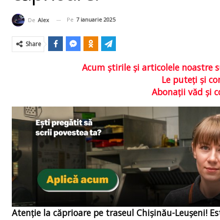
Pe
7 ianuarie 2025
De
Alex
Share
Acum ştirile şi articolele noastr
Le puteţi şi 
Abonaţii văd şi 
Atenție la căprioare pe traseul Chișinău-Leușeni! E