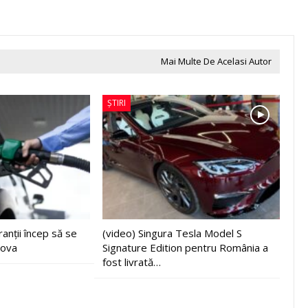
Mai Multe De Acelasi Autor
ȘTIRI
anții încep să se
(video) Singura Tesla Model S
dova
Signature Edition pentru România a
fost livrată…