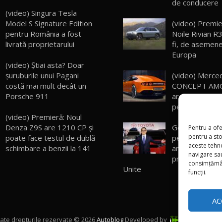
de conducere
(video) Singura Tesla
(video) Premie
Model S Signature Edition
Noile Rivian R3
pentru România a fost
fi, de asemenea
livrată proprietarului
Europa
(video) Știai asta? Doar
(video) Merc
șuruburile unui Pagani
CONCEPT AMG
costă mai mult decât un
arată un viitor
Porsche 911
pentru Xiaomi 
(video) Premieră: Noul
General Motor
Denza Z9S are 1210 CP și
Pentru a ofe
pentru a st
pentru prima d
poate face testul de dublă
aceste tehn
ani titlul de pri
schimbare a benzii la 141
navigare sau
producător aut
consimțămân
Unite
funcții.
AC
ate drepturile rezervate © 2026
Autoblog
Developed by