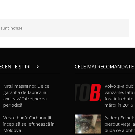
 sunt închise
RECENTE ȘTIRI
CELE MAI RECOMANDATE 
Mitul mașinii noi: De ce
Volvo şi-a dubl
garanția de fabrică nu
vânzările. Iată 
anulează întreținerea
fost întrebate 
periodică
mărcii în 2016
Veste bună: Carburanții
(video) Edineţ:
încep să se ieftinească în
pierdut viaţa l
Moldova
după ce a obţi