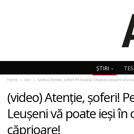
ȘTIRI
TES
Home
Știri
(video) Atenție, șoferi! Pe traseul Chișinău-Leușeni vă poa
(video) Atenție, șoferi! P
Leușeni vă poate ieși în
căprioare!