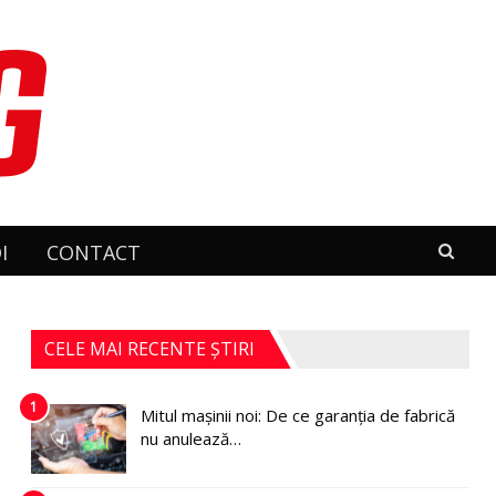
I
CONTACT
CELE MAI RECENTE ȘTIRI
1
Mitul mașinii noi: De ce garanția de fabrică
nu anulează…