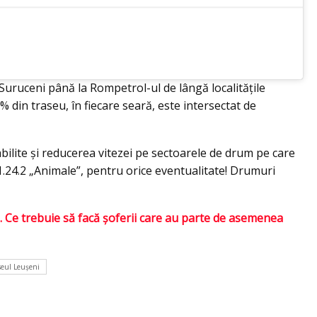
Suruceni până la Rompetrol-ul de lângă localitățile
% din traseu, în fiecare seară, este intersectat de
bilite și reducerea vitezei pe sectoarele de drum pe care
 1.24.2 „Animale”, pentru orice eventualitate! Drumuri
ău. Ce trebuie să facă șoferii care au parte de asemenea
seul Leușeni