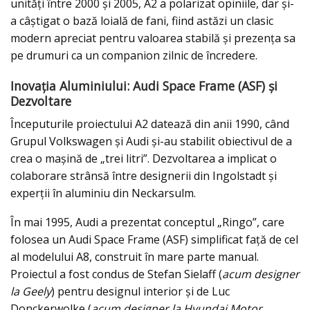
unități între 2000 și 2005, A2 a polarizat opiniile, dar și-
a câștigat o bază loială de fani, fiind astăzi un clasic
modern apreciat pentru valoarea stabilă și prezența sa
pe drumuri ca un companion zilnic de încredere.
Inovația Aluminiului: Audi Space Frame (ASF) și
Dezvoltare
Începuturile proiectului A2 datează din anii 1990, când
Grupul Volkswagen și Audi și-au stabilit obiectivul de a
crea o mașină de „trei litri”. Dezvoltarea a implicat o
colaborare strânsă între designerii din Ingolstadt și
experții în aluminiu din Neckarsulm.
În mai 1995, Audi a prezentat conceptul „Ringo”, care
folosea un Audi Space Frame (ASF) simplificat față de cel
al modelului A8, construit în mare parte manual.
Proiectul a fost condus de Stefan Sielaff (
acum designer
la Geely
) pentru designul interior și de Luc
Donckerwolke (
acum designer la Hyundai Motor