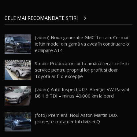
Micul BYD Dolphin Surf / Test Drive
CELE MAI RECOMANDATE ȘTIRI
AutoBlog.MD
21
16:59
(video) Noua generație GMC Terrain. Cel mai
Noua Mazda 6e / Test Drive AutoBlog.MD
ieftin model din gamă va avea în continuare o
26:59
22
echipare AT4
Lynk & Co 01 / Test Drive AutoBlog.MD
Studiu: Producătorii auto amână recall-urile în
25:19
23
service pentru propriul lor profit şi doar
Toyota ar fi o excepţie
ZEEKR 009: Cel mai Performant și Confortabil
(video) Auto Inspect #07: Atenție! VW Passat
Van Electric Testat în Moldova / AutoBlog.MD
24
B8 1.6 TDI – minus 40.000 km la bord
26:38
Land Rover Defender OCTA Edition One: Cel
(foto) Premieră: Noul Aston Martin DBX
mai Exclusiv și Puternic Defender Testat în
25
32:21
Moldova
primeşte tratamentul diviziei Q
Porsche 911 Spirit 70 / Test Drive