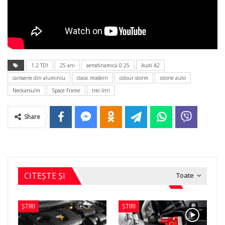
1.2 TDI
25 ani
aerodinamică 0.25
Audi A2
caroserie din aluminiu
clasic modern
colour.storm
istorie auto
Neckarsulm
Space Frame
trei litri
Share
CITEȘTE ȘI
Toate
ȘTIRI
ȘTIRI