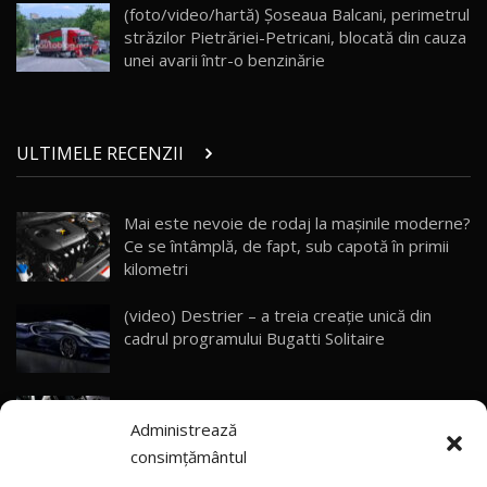
AutoBlog.MD
26
(foto/video/hartă) Şoseaua Balcani, perimetrul
10:57
străzilor Pietrăriei-Petricani, blocată din cauza
unei avarii într-o benzinărie
Test Drive: Noile modele FENDT! Cum e să
conduci un tractor?!
27
22:49
ULTIMELE RECENZII
Noul Geely Monjaro 2025! Mai ieftin și mai
dotat / Test Drive AutoBlog.MD
28
23:05
Mai este nevoie de rodaj la mașinile moderne?
Ce se întâmplă, de fapt, sub capotă în primii
ZEEKR 9X - PRIMUL TEST DRIVE ÎN ROMÂNĂ!
CUM SE CONDUCE?
29
kilometri
33:40
(video) Destrier – a treia creație unică din
Primele impresii despre BYD Seal U DM-i,
cadrul programului Bugatti Solitaire
Sealion 7 și Seal 5 DM-i / Test Drive
30
10:58
AutoBlog.MD
(video) SRT prezintă tehnologia eBoost Air
Noua Toyota Corolla Cross facelift / Test Drive
Administrează
care elimină decalajul turbo
AutoBlog.MD
31
13:56
consimțământul