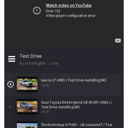
Test Drive
By AutoBlogMD
1
/ 300
Jaecoo J7 AWD / Test Drive AutoBlog.MD
14:41
Noul Toyota RAV4 Hybrid GR SPORT AWD-i /
Test Drive AutoBlog.MD
2
24:41
Škoda Kodiaq iV PHEV - cât consumă?! / Test