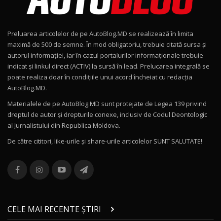
Noul Geely EX2 / Test Drive AutoBlog.MD
15:22
9
Preluarea articolelor de pe AutoBlog.MD se realizează în limita
Mercedes-AMG E 53 HYBRID 4MATIC+ / Test
maximă de 500 de semne. În mod obligatoriu, trebuie citată sursa și
Drive AutoBlog.MD
10
autorul informației, iar în cazul portalurilor informaționale trebuie
16:27
indicat și linkul direct (ACTIV) la sursă în lead. Prelucarea integrală se
poate realiza doar în condițiile unui acord încheiat cu redacţia
Noul Volvo ES90 / Test Drive AutoBlog.MD
AutoBlog.MD.
27:58
11
Materialele de pe AutoBlog.MD sunt protejate de Legea 139 privind
dreptul de autor și drepturile conexe, inclusiv de Codul Deontologic
Noul MG HS / Test Drive AutoBlog.MD
al Jurnalistului din Republica Moldova.
16:48
12
De către cititori, like-urile şi share-urile articolelor SUNT SALUTATE!
ROX 01: Test drive cu noul SUV chinezesc care
combină aventura cu luxul / AutoBlog.MD
13
36:08
ZEEKR 9X în Moldova: Am condus gigantul
chinez care face lumea să se întoarcă după el
14
CELE MAI RECENTE ȘTIRI
17:27
/ AutoBlog.MD