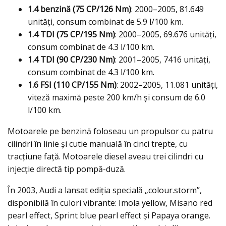
1.4 benzină (75 CP/126 Nm)
: 2000–2005, 81.649
unități, consum combinat de 5.9 l/100 km.
1.4 TDI (75 CP/195 Nm)
: 2000–2005, 69.676 unități,
consum combinat de 4.3 l/100 km.
1.4 TDI (90 CP/230 Nm)
: 2001–2005, 7416 unități,
consum combinat de 4.3 l/100 km.
1.6 FSI (110 CP/155 Nm)
: 2002–2005, 11.081 unități,
viteză maximă peste 200 km/h și consum de 6.0
l/100 km.
Motoarele pe benzină foloseau un propulsor cu patru
cilindri în linie și cutie manuală în cinci trepte, cu
tracțiune față. Motoarele diesel aveau trei cilindri cu
injecție directă tip pompă-duză.
În 2003, Audi a lansat ediția specială „colour.storm”,
disponibilă în culori vibrante: Imola yellow, Misano red
pearl effect, Sprint blue pearl effect și Papaya orange.