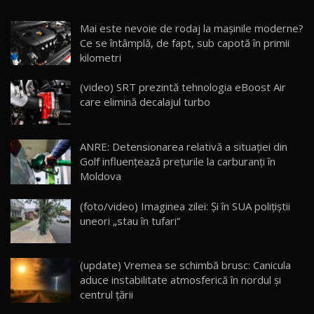
Noua Mazda CX-5 / Test Drive AutoBlog.MD
Mai este nevoie de rodaj la mașinile moderne?
14:37
15
Ce se întâmplă, de fapt, sub capotă în primii
kilometri
Cum merge? Škoda Octavia 4×4 DSG facelift //
AutoBlogMD
(video) SRT prezintă tehnologia eBoost Air
16
13:10
care elimină decalajul turbo
Lotus Eletre R / Test Drive AutoBlog.MD
20:06
17
ANRE: Detensionarea relativă a situației din
Golf influențează prețurile la carburanți în
Moldova
Va fi modelul nr.1 BYD în Moldova? BYD Seal U
DM-i / Test Drive AutoBlog.MD
18
(foto/video) Imaginea zilei: Și în SUA polițiștii
30:08
uneori „stau în tufari”
Noul Geely EX5 EM-i care a cucerit Moldova
înainte să ajungă în showroom / Test Drive
19
23:36
AutoBlog.MD
(update) Vremea se schimbă brusc: Canicula
aduce instabilitate atmosferică în nordul și
Noul ZEEKR 7X / Test Drive AutoBlog.MD
centrul țării
29:08
20