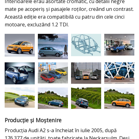
Interioarele erau asortate cromatic, cu detalii negre
mate pe acoperiș și pasajele roților, creând un contrast.
Această ediție era compatibilă cu patru din cele cinci
motoare, excluzând 1.2 TDI.
Producție și Moștenire
Producția Audi A2 s-a încheiat în iulie 2005, după
176.377 de unități, toate fabricate la Neckarsulm. Deși