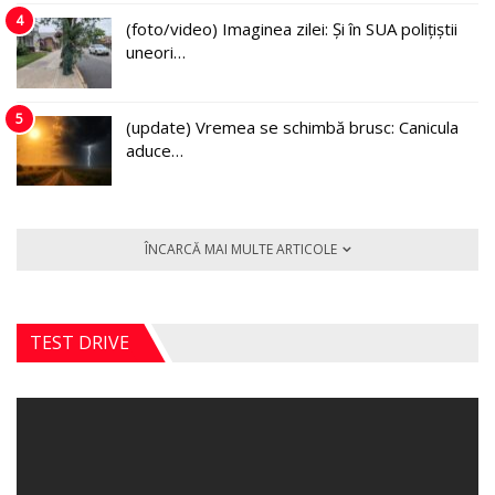
4
(foto/video) Imaginea zilei: Și în SUA polițiștii
uneori…
5
(update) Vremea se schimbă brusc: Canicula
aduce…
ÎNCARCĂ MAI MULTE ARTICOLE
TEST DRIVE