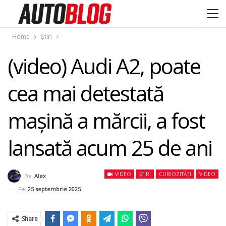
Home
Știri
(video) Audi A2, poate
cea mai detestată
mașină a mărcii, a fost
lansată acum 25 de ani
VIDEO
ȘTIRI
CURIOZITĂȚI
VIDEO
De
Alex
Pe
25 septembrie 2025
Share