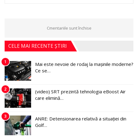
Cmentariile sunt închise
CELE MAI RECENTE ȘTIRI
1
Mai este nevoie de rodaj la mașinile moderne?
Ce se…
2
(video) SRT prezintă tehnologia eBoost Air
care elimină…
3
ANRE: Detensionarea relativă a situației din
Golf…