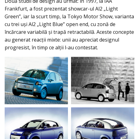
Două studii de design au urmat: în 1997, la IAA
Frankfurt, a fost prezentat showcar-ul Al2 „Light
Green”, iar la scurt timp, la Tokyo Motor Show, varianta
cu trei uși Al2 „Light Blue” open end, cu zonă de
încărcare variabilă și trapă retractabilă. Aceste concepte
au generat reacții mixte: unii au apreciat designul
progresist, în timp ce alții l-au contestat.