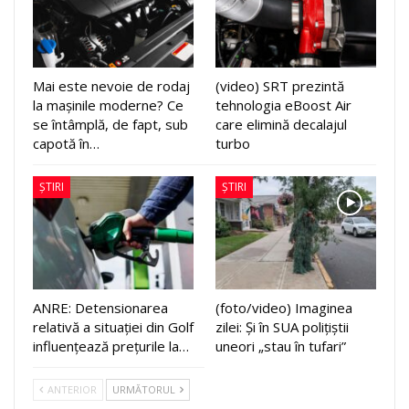
Mai este nevoie de rodaj
(video) SRT prezintă
la mașinile moderne? Ce
tehnologia eBoost Air
se întâmplă, de fapt, sub
care elimină decalajul
capotă în…
turbo
ȘTIRI
ȘTIRI
ANRE: Detensionarea
(foto/video) Imaginea
relativă a situației din Golf
zilei: Și în SUA polițiștii
influențează prețurile la…
uneori „stau în tufari”
ANTERIOR
URMĂTORUL