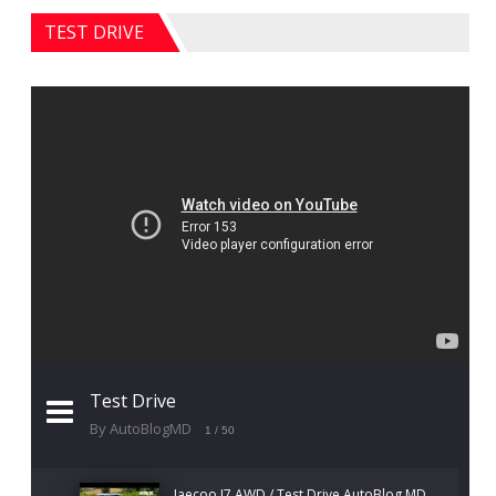
TEST DRIVE
Test Drive
By AutoBlogMD
1
/ 50
Jaecoo J7 AWD / Test Drive AutoBlog.MD