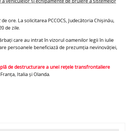
e a vehiculelor și echipamente de bruiere a sistemelor
2 de ore. La solicitarea PCCOCS, Judecătoria Chișinău,
0 de zile.
bărbați care au intrat în vizorul oamenilor legii în iulie
are persoanele beneficiază de prezumția nevinovăției,
lă de destructurare a unei rețele transfrontaliere
 Franța, Italia și Olanda.