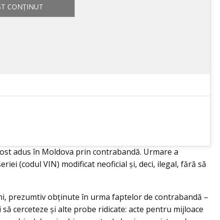
ST CONȚINUT
i fost adus în Moldova prin contrabandă. Urmare a
iei (codul VIN) modificat neoficial și, deci, ilegal, fără să
ni, prezumtiv obținute în urma faptelor de contrabandă –
să cerceteze și alte probe ridicate: acte pentru mijloace