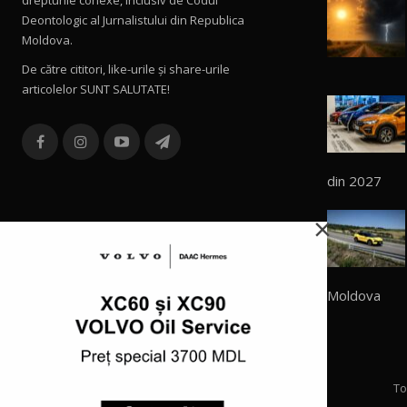
Deontologic al Jurnalistului din Republica
Moldova.
De către cititori, like-urile şi share-urile
articolelor SUNT SALUTATE!
din 2027
×
Moldova
To