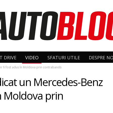
T DRIVE
VIDEO
SFATURI UTILE
DESPRE NO
 Ar fi fost adus în Moldova prin contrabandă
ridicat un Mercedes-Benz
în Moldova prin