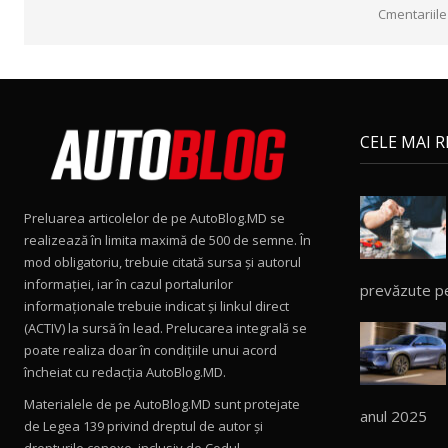
Cmentariile
CELE MAI 
Preluarea articolelor de pe AutoBlog.MD se
realizează în limita maximă de 500 de semne. În
mod obligatoriu, trebuie citată sursa și autorul
informației, iar în cazul portalurilor
prevăzute p
informaționale trebuie indicat și linkul direct
(ACTIV) la sursă în lead. Prelucarea integrală se
poate realiza doar în condițiile unui acord
încheiat cu redacţia AutoBlog.MD.
Materialele de pe AutoBlog.MD sunt protejate
anul 2025
de Legea 139 privind dreptul de autor și
drepturile conexe, inclusiv de Codul