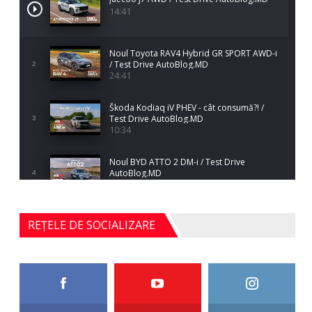
14:41
Noul Toyota RAV4 Hybrid GR SPORT AWD-i
/ Test Drive AutoBlog.MD
2
24:41
Škoda Kodiaq iV PHEV - cât consumă?! /
Test Drive AutoBlog.MD
3
10:34
Noul BYD ATTO 2 DM-i / Test Drive
AutoBlog.MD
4
17:35
Noul Mercedes-Benz S-Class facelift (S 580
REȚELE DE SOCIALIZARE
4MATIC V223) / Test Drive AutoBlog.MD
5
27:33
HAVAL H5 / Test Drive AutoBlog.MD
11:58
6