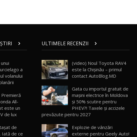
30:08
Noul Geely EX5 EM-i care a cucerit
Moldova înainte să ajungă în showroom /
19
23:36
Test Drive AutoBlog.MD
Noul ZEEKR 7X / Test Drive AutoBlog.MD
ȘTIRI
ULTIMELE RECENZII
29:08
20
 unui
(video) Noul Toyota RAV4
Micul BYD Dolphin Surf / Test Drive
urcielago a
este la Chișinău – primul
AutoBlog.MD
21
16:59
ul volanului
contact AutoBlog.MD
lanării
Gata cu importul gratuit de
Noua Mazda 6e / Test Drive AutoBlog.MD
 Premieră
mașini electrice în Moldova
26:59
22
onda All-
și 50% scutire pentru
pt este un
PHEV?! Taxele și accizele
Lynk & Co 01 / Test Drive AutoBlog.MD
UV de lux
prevăzute pentru 2027
25:19
23
etașat de
Explozie de vânzări
. Iată de ce
externe pentru Geely Auto!