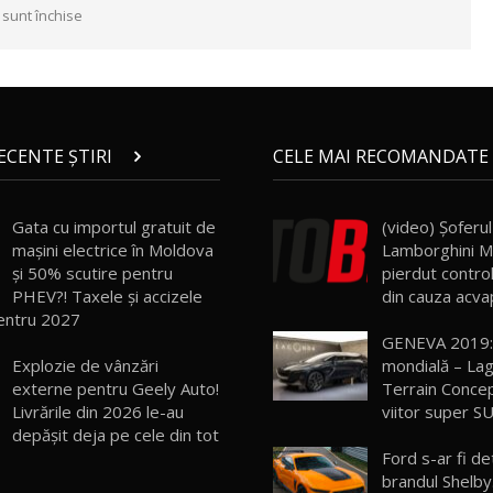
 sunt închise
RECENTE ȘTIRI
CELE MAI RECOMANDATE 
Gata cu importul gratuit de
(video) Şoferul
mașini electrice în Moldova
Lamborghini M
și 50% scutire pentru
pierdut control
PHEV?! Taxele și accizele
din cauza acvap
entru 2027
GENEVA 2019:
Explozie de vânzări
mondială – Lag
externe pentru Geely Auto!
Terrain Conce
Livrările din 2026 le-au
viitor super S
depășit deja pe cele din tot
Ford s-ar fi d
brandul Shelby