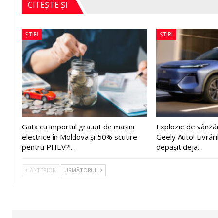
CITEȘTE ȘI
ȘTIRI
ȘTIRI
Gata cu importul gratuit de mașini
Explozie de vânză
electrice în Moldova și 50% scutire
Geely Auto! Livrări
pentru PHEV?!…
depășit deja…
ANTERIOR
URMĂTORUL