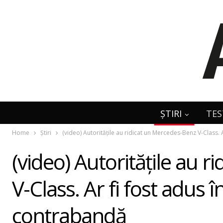
ȘTIRI
TES
Home
Știri
(video) Autoritățile au ridicat un Mercedes-Benz V-Class.
(video) Autoritățile au 
V-Class. Ar fi fost adus 
contrabandă