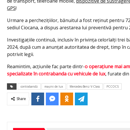
de transport, telefoane mobile,
dispozitive de sustrager
GPS
!
Urmare a perchezițiilor, bănuitul a fost reținut pentru 7
sediul Ciocana, a dispus arestarea lui preventivă pentru 2
Investigațiile continuă, inclusiv în privința celorlalți trei 
2024, după cum a anunțat autoritatea de drept, timp în c
potrivit legii.
Reamintim, acțiunile fac parte dintr-
o operațiune mai amp
specializate în contrabanda cu vehicule de lux
, furate din
contrabandă
mașini de lux
Mercedes-Benz V-Class
PCCOCS
Share