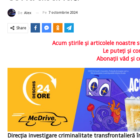
Pe
7 octombrie 2024
De
Alex
Share
Acum ştirile şi articolele noastr
Le puteţi şi 
Abonaţii văd şi 
Direcția investigare criminalitate transfrontalieră