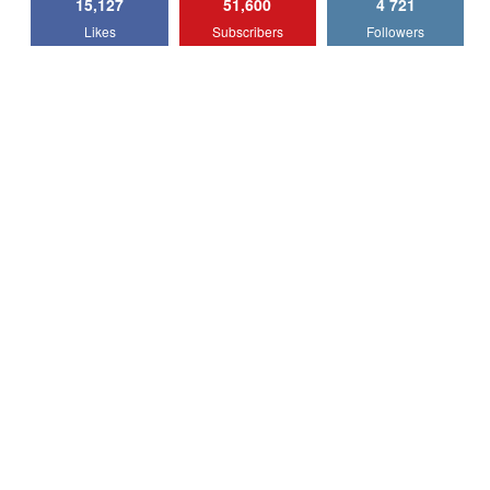
15,127
51,600
4 721
Lotus Emira Turbo SE / Test Drive
Likes
Subscribers
Followers
AutoBlog.MD
7
24:06
Noul Škoda Kodiaq RS / Test Drive
AutoBlog.MD în premieră națională
8
15:08
Noul Geely EX2 / Test Drive AutoBlog.MD
15:22
9
Mercedes-AMG E 53 HYBRID 4MATIC+ /
Test Drive AutoBlog.MD
10
16:27
Noul Volvo ES90 / Test Drive AutoBlog.MD
27:58
11
Noul MG HS / Test Drive AutoBlog.MD
16:48
12