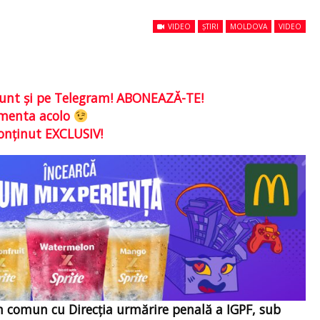
VIDEO
ȘTIRI
MOLDOVA
VIDEO
e sunt şi pe Telegram! ABONEAZĂ-TE!
comenta acolo
conţinut EXCLUSIV!
 în comun cu Direcția urmărire penală a IGPF, sub