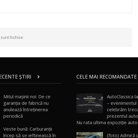
 sunt închise
RECENTE ȘTIRI
CELE MAI RECOMANDATE 
Mitul mașinii noi: De ce
AutoClassica l
garanția de fabrică nu
– evenimentul
anulează întreținerea
celebrăm trecu
periodică
prezentul auto
Nu rata ultima expoziție auto
Veste bună: Carburanții
încep să se ieftinească în
(foto) Admiră 