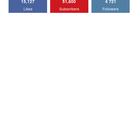
15,127
51,600
4 721
Lotus Emira Turbo SE / Test Drive
Likes
Subscribers
Followers
AutoBlog.MD
7
24:06
Noul Škoda Kodiaq RS / Test Drive
AutoBlog.MD în premieră națională
8
15:08
Noul Geely EX2 / Test Drive AutoBlog.MD
15:22
9
Mercedes-AMG E 53 HYBRID 4MATIC+ /
Test Drive AutoBlog.MD
10
16:27
Noul Volvo ES90 / Test Drive AutoBlog.MD
27:58
11
Noul MG HS / Test Drive AutoBlog.MD
16:48
12