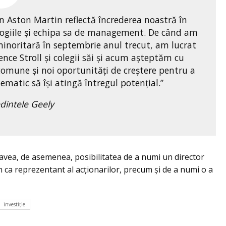
în Aston Martin reflectă încrederea noastră în
ologiile și echipa sa de management. De când am
inoritară în septembrie anul trecut, am lucrat
nce Stroll și colegii săi și acum așteptăm cu
comune și noi oportunități de creștere pentru a
atic să își atingă întregul potențial.”
edintele Geely
a avea, de asemenea, posibilitatea de a numi un director
n ca reprezentant al acționarilor, precum și de a numi o a
investiţie