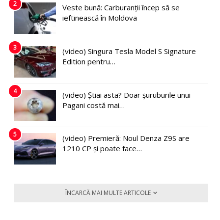
2
Veste bună: Carburanții încep să se
ieftinească în Moldova
3
(video) Singura Tesla Model S Signature
Edition pentru…
4
(video) Știai asta? Doar șuruburile unui
Pagani costă mai…
5
(video) Premieră: Noul Denza Z9S are
1210 CP și poate face…
ÎNCARCĂ MAI MULTE ARTICOLE