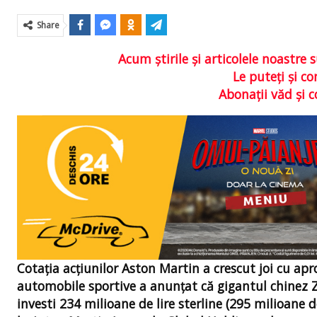
Share
Acum ştirile şi articolele noastr
Le puteţi şi 
Abonaţii văd şi 
Cotaţia acţiunilor Aston Martin a crescut joi cu a
automobile sportive a anunţat că gigantul chinez 
investi 234 milioane de lire sterline (295 milioane 