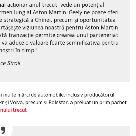
ial acționar anul trecut, vede un potențial
ermen lung al Aston Martin. Geely ne poate oferi
re strategică a Chinei, precum și oportunitatea
ărtășește viziunea noastră pentru Aston Martin
stă tranzacție permite crearea unui parteneriat
ă va aduce o valoare foarte semnificativă pentru
 noștri în timp.”
e Stroll
 multe mărci de automobile, inclusiv producătorul
kr şi Volvo, precum şi Polestar, a preluat un prim pachet
nului trecut
.