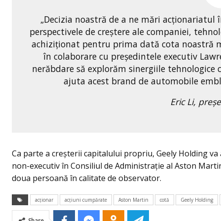
„Decizia noastră de a ne mări acționariatul 
perspectivele de creștere ale companiei, tehn
achiziționat pentru prima dată cota noastră m
în colaborare cu președintele executiv Lawre
nerăbdare să explorăm sinergiile tehnologice 
ajuta acest brand de automobile emblem
Eric Li
, preş
Ca parte a creșterii capitalului propriu, Geely Holding v
non-executiv în Consiliul de Administrație al Aston Marti
doua persoană în calitate de observator.
acţionar
acţiuni cumpărate
Aston Martin
cotă
Geely Holding
Share