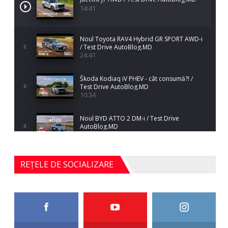
14:41
Noul Toyota RAV4 Hybrid GR SPORT AWD-i
/ Test Drive AutoBlog.MD
2
24:41
Škoda Kodiaq iV PHEV - cât consumă?! /
Test Drive AutoBlog.MD
3
10:34
Noul BYD ATTO 2 DM-i / Test Drive
AutoBlog.MD
4
17:35
Noul Mercedes-Benz S-Class facelift (S 580
REȚELE DE SOCIALIZARE
4MATIC V223) / Test Drive AutoBlog.MD
5
27:33
HAVAL H5 / Test Drive AutoBlog.MD
11:58
6