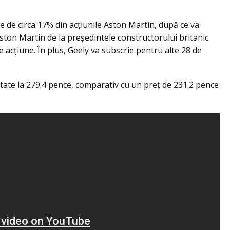
ie de circa 17% din acţiunile Aston Martin, după ce va
ston Martin de la preşedintele constructorului britanic
 acţiune. În plus, Geely va subscrie pentru alte 28 de
tate la 279.4 pence, comparativ cu un preţ de 231.2 pence