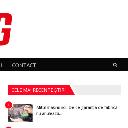
I
CONTACT
CELE MAI RECENTE ȘTIRI
1
Mitul mașinii noi: De ce garanția de fabrică
nu anulează…