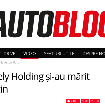
T DRIVE
VIDEO
SFATURI UTILE
DESPRE NO
e la Aston Martin
ely Holding şi-au mărit
in
VIDEO
ȘTIRI
VIDEO