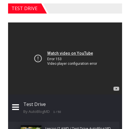
TEST DRIVE
Test Drive
By AutoBlogMD
1
/ 50
Jaecoo J7 AWD / Test Drive AutoBlog.MD