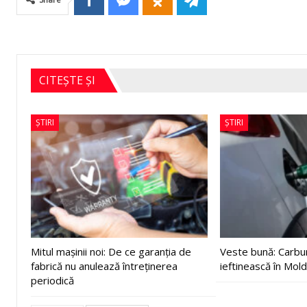
CITEȘTE ȘI
ȘTIRI
ȘTIRI
Mitul mașinii noi: De ce garanția de
Veste bună: Carbur
fabrică nu anulează întreținerea
ieftinească în Mol
periodică