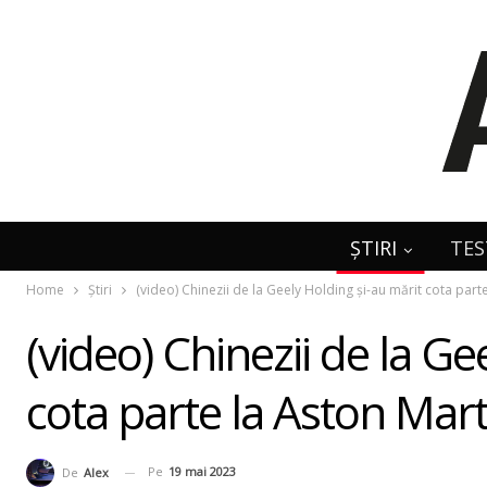
ȘTIRI
TES
Home
Știri
(video) Chinezii de la Geely Holding şi-au mărit cota part
(video) Chinezii de la Ge
cota parte la Aston Mart
Pe
19 mai 2023
De
Alex