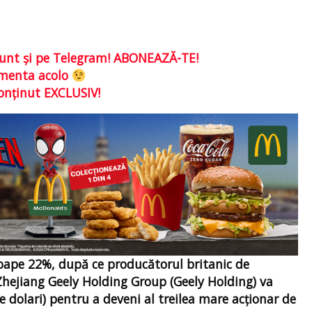
e sunt şi pe Telegram! ABONEAZĂ-TE!
comenta acolo
conţinut EXCLUSIV!
proape 22%, după ce producătorul britanic de
Zhejiang Geely Holding Group (Geely Holding) va
de dolari) pentru a deveni al treilea mare acţionar de