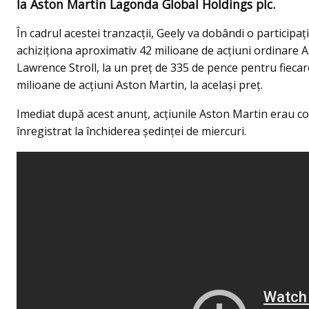
la Aston Martin Lagonda Global Holdings plc.
În cadrul acestei tranzacţii, Geely va dobândi o participaţ
achiziţiona aproximativ 42 milioane de acţiuni ordinare A
Lawrence Stroll, la un preţ de 335 de pence pentru fiecare
milioane de acţiuni Aston Martin, la acelaşi preţ.
Imediat după acest anunţ, acţiunile Aston Martin erau co
înregistrat la închiderea şedinţei de miercuri.