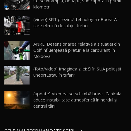
Ce se întâmplă, de fapt, sub capotă în primii
kilometri
Cum merge? Škoda Octavia 4×4 DSG facelift //
AutoBlogMD
(video) SRT prezintă tehnologia eBoost Air
16
13:10
care elimină decalajul turbo
Lotus Eletre R / Test Drive AutoBlog.MD
20:06
17
ANRE: Detensionarea relativă a situației din
Golf influențează prețurile la carburanți în
Moldova
Va fi modelul nr.1 BYD în Moldova? BYD Seal U
DM-i / Test Drive AutoBlog.MD
18
(foto/video) Imaginea zilei: Și în SUA polițiștii
30:08
uneori „stau în tufari”
Noul Geely EX5 EM-i care a cucerit Moldova
înainte să ajungă în showroom / Test Drive
19
23:36
AutoBlog.MD
(update) Vremea se schimbă brusc: Canicula
aduce instabilitate atmosferică în nordul și
Noul ZEEKR 7X / Test Drive AutoBlog.MD
centrul țării
29:08
20
Micul BYD Dolphin Surf / Test Drive