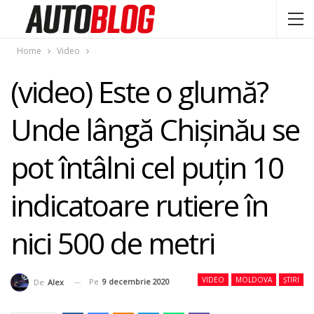
Home
Video
(video) Este o glumă?
Unde lângă Chişinău se
pot întâlni cel puţin 10
indicatoare rutiere în
nici 500 de metri
VIDEO
MOLDOVA
ȘTIRI
Pe
9 decembrie 2020
De
Alex