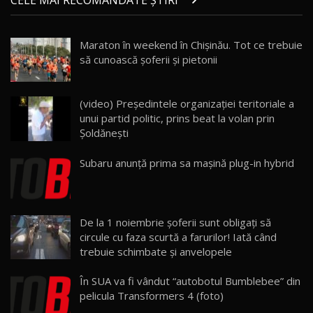
CELE MAI RECOMANDATE ȘTIRI
AutoBlog.MD
21
16:59
Maraton în weekend în Chișinău. Tot ce trebuie
Noua Mazda 6e / Test Drive AutoBlog.MD
să cunoască șoferii și pietonii
26:59
22
Lynk & Co 01 / Test Drive AutoBlog.MD
(video) Președintele organizației teritoriale a
25:19
23
unui partid politic, prins beat la volan prin
Șoldănești
ZEEKR 009: Cel mai Performant și Confortabil
Subaru anunţă prima sa maşină plug-in hybrid
Van Electric Testat în Moldova / AutoBlog.MD
24
26:38
Land Rover Defender OCTA Edition One: Cel
De la 1 noiembrie şoferii sunt obligaţi să
mai Exclusiv și Puternic Defender Testat în
25
32:21
Moldova
circule cu faza scurtă a farurilor! Iată când
trebuie schimbate şi anvelopele
Porsche 911 Spirit 70 / Test Drive
AutoBlog.MD
26
În SUA va fi vândut “autobotul Bumblebee” din
10:57
pelicula Transformers 4 (foto)