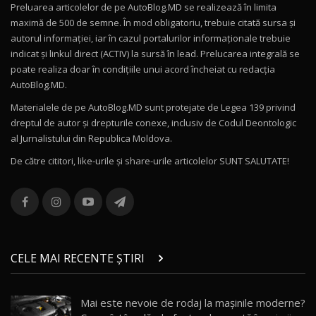
Preluarea articolelor de pe AutoBlog.MD se realizează în limita
Mercedes-AMG E 53 HYBRID 4MATIC+ / Test
maximă de 500 de semne. În mod obligatoriu, trebuie citată sursa și
Drive AutoBlog.MD
10
autorul informației, iar în cazul portalurilor informaționale trebuie
16:27
indicat și linkul direct (ACTIV) la sursă în lead. Prelucarea integrală se
poate realiza doar în condițiile unui acord încheiat cu redacţia
Noul Volvo ES90 / Test Drive AutoBlog.MD
AutoBlog.MD.
27:58
11
Materialele de pe AutoBlog.MD sunt protejate de Legea 139 privind
dreptul de autor și drepturile conexe, inclusiv de Codul Deontologic
Noul MG HS / Test Drive AutoBlog.MD
al Jurnalistului din Republica Moldova.
16:48
12
De către cititori, like-urile şi share-urile articolelor SUNT SALUTATE!
ROX 01: Test drive cu noul SUV chinezesc care
combină aventura cu luxul / AutoBlog.MD
13
36:08
ZEEKR 9X în Moldova: Am condus gigantul
chinez care face lumea să se întoarcă după el
14
CELE MAI RECENTE ȘTIRI
17:27
/ AutoBlog.MD
Noua Mazda CX-5 / Test Drive AutoBlog.MD
Mai este nevoie de rodaj la mașinile moderne?
14:37
15