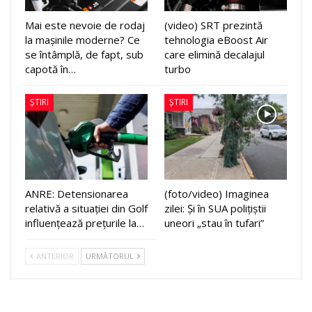
Mai este nevoie de rodaj
(video) SRT prezintă
la mașinile moderne? Ce
tehnologia eBoost Air
se întâmplă, de fapt, sub
care elimină decalajul
capotă în…
turbo
ȘTIRI
ȘTIRI
ANRE: Detensionarea
(foto/video) Imaginea
relativă a situației din Golf
zilei: Și în SUA polițiștii
influențează prețurile la…
uneori „stau în tufari”
ANTERIOR
URMĂTORUL