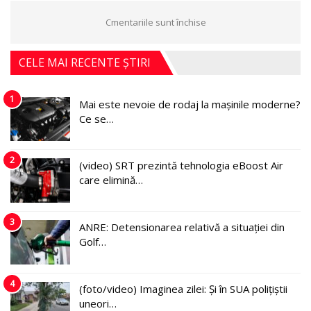
Cmentariile sunt închise
CELE MAI RECENTE ȘTIRI
1
Mai este nevoie de rodaj la mașinile moderne?
Ce se…
2
(video) SRT prezintă tehnologia eBoost Air
care elimină…
3
ANRE: Detensionarea relativă a situației din
Golf…
4
(foto/video) Imaginea zilei: Și în SUA polițiștii
uneori…