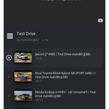
Test Drive
By AutoBlogMD
1
/ 50
Jaecoo J7 AWD / Test Drive AutoBlog.MD
14:41
Noul Toyota RAV4 Hybrid GR SPORT AWD-i /
Test Drive AutoBlog.MD
2
24:41
Škoda Kodiaq iV PHEV - cât consumă?! / Test
Drive AutoBlog.MD
3
10:34