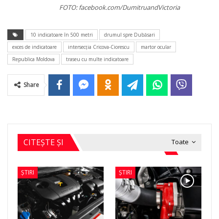
FOTO: facebook.com/DumitruandVictoria
10 indicatoare în 500 metri
drumul spre Dubăsari
exces de indicatoare
intersecţia Cricova-Ciorescu
martor ocular
Republica Moldova
traseu cu multe indicatoare
Share
CITEȘTE ȘI
Toate
ȘTIRI
ȘTIRI