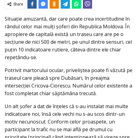
Share
Situaţie amuzantă, dar care poate crea incertitudine în
rândul celor mai mulţi şoferi din Republica Moldova. În
apropiere de capitală există un traseu care are pe o
secţiune de nici 500 de metri, pe unul dintre sensuri, cel
puţin 10 indicatoare rutiere, câteva dintre ele chiar
repetându-se.
Potrivit martorului ocular, priveliştea poate fi văzută pe
traseul care pleacă spre Dubăsari, în preajma
intersecţiei Cricova-Ciorescu. Numărul celor existente a
fost completat chiar săptămâna trecută.
Un alt şofer a dat de înţeles că s-au instalat mai multe
indicatoare noi, însă cele vechi nu s-au scos dintr-un
motiv necunoscut. Conform celor proaspete, un
participant la trafic nu se mai află pe drumul cu
prioritate (principal) când intenționează să vireze spre