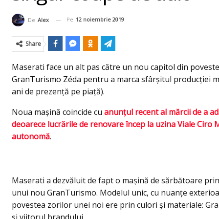
Pe
12 noiembrie 2019
De
Alex
Share
Maserati face un alt pas către un nou capitol din poveste
GranTurismo Zéda pentru a marca sfârșitul producției m
ani de prezenţă pe piaţă).
Noua mașină coincide cu
anunțul recent al mărcii de a a
deoarece lucrările de renovare încep la uzina Viale Ciro 
autonomă
.
Maserati a dezvăluit de fapt o maşină de sărbătoare prin 
unui nou GranTurismo. Modelul unic, cu nuanțe exterioar
povestea zorilor unei noi ere prin culori și materiale: G
și viitorul brandului.