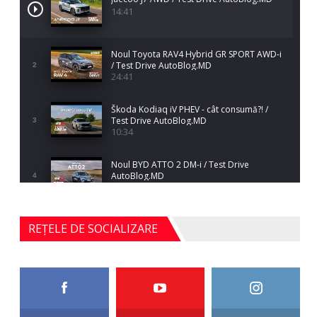
14:41
Noul Toyota RAV4 Hybrid GR SPORT AWD-i
/ Test Drive AutoBlog.MD
2
24:41
Škoda Kodiaq iV PHEV - cât consumă?! /
Test Drive AutoBlog.MD
3
10:34
Noul BYD ATTO 2 DM-i / Test Drive
AutoBlog.MD
4
17:35
Noul Mercedes-Benz S-Class facelift (S 580
REȚELE DE SOCIALIZARE
4MATIC V223) / Test Drive AutoBlog.MD
5
27:33
HAVAL H5 / Test Drive AutoBlog.MD
11:58
6