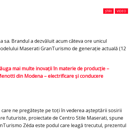
ȘTIRI
VIDEO
a sa. Brandul a dezvăluit acum câteva ore unicul
odelului Maserati GranTurismo de generaţie actuală (12
dăuga mai multe inovații în materie de producție –
Menotti din Modena – electrificare și conducere
care ne pregăteşte pe toţi în vederea așteptării sosirii
e futuriste, proiectate de Centro Stile Maserati, spune
ranTurismo Zéda este podul care leagă trecutul, prezentul