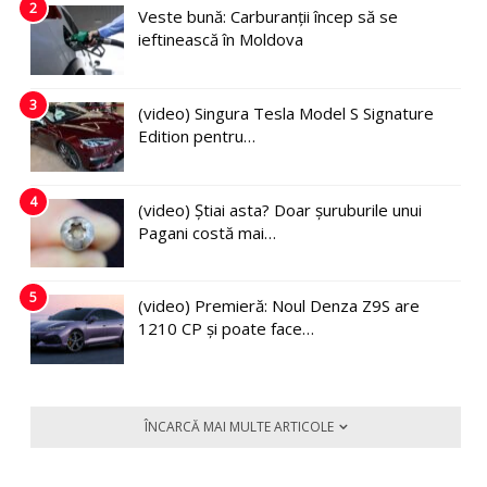
2
Veste bună: Carburanții încep să se
ieftinească în Moldova
3
(video) Singura Tesla Model S Signature
Edition pentru…
4
(video) Știai asta? Doar șuruburile unui
Pagani costă mai…
5
(video) Premieră: Noul Denza Z9S are
1210 CP și poate face…
ÎNCARCĂ MAI MULTE ARTICOLE