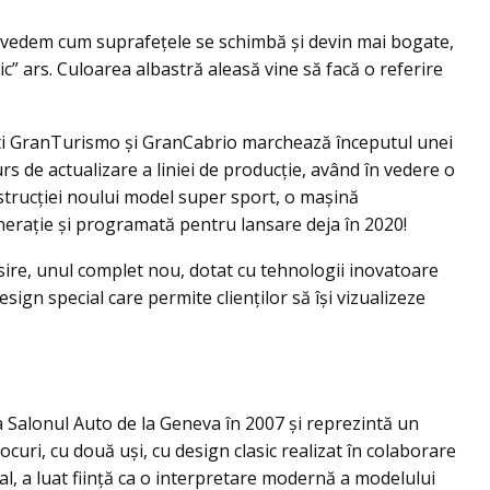
 vedem cum suprafețele se schimbă și devin mai bogate,
ic” ars. Culoarea albastră aleasă vine să facă o referire
ati GranTurismo și GranCabrio marchează începutul unei
rs de actualizare a liniei de producție, având în vedere o
nstrucției noului model super sport, o mașină
nerație și programată pentru lansare deja în 2020!
opsire, unul complet nou, dotat cu tehnologii inovatoare
ign special care permite clienților să își vizualizeze
 Salonul Auto de la Geneva în 2007 şi reprezintă un
ocuri, cu două uși, cu design clasic realizat în colaborare
ral, a luat ființă ca o interpretare modernă a modelului