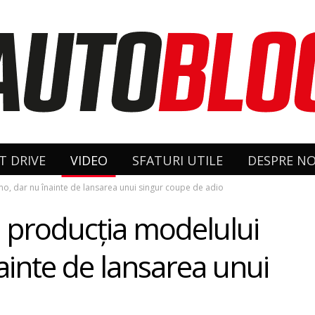
T DRIVE
VIDEO
SFATURI UTILE
DESPRE NO
o, dar nu înainte de lansarea unui singur coupe de adio
e producţia modelului
inte de lansarea unui