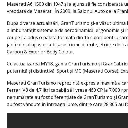
Maserati A6 1500 din 1947 și a ajuns să fie considerată 
vreodată de Maserati. În 2009, la Salonul Auto de la Fran
După diverse actualizări, GranTurismo și-a văzut ultima î
a îmbunătățit sistemele de aerodinamică, ergonomie și in
coupe i-a adus o paletă formată din 16 culori pentru car
jante din aliaj ușor sub şase forme diferite, etriere de fr
Carbon & Exterior Body Colour.
Cu actualizarea MY18, gama GranTurismo și GranCabrio au
puternică și distinctivă: Sport și MC (Maserati Corse). Ex
Maserati GranTurismo reprezintă expresia maximă a carac
Ferrari V8 de 4.7 litri capabil să livreze 460 CP la 7.000
nenumărate au fost diferențiate de GranTurismo și GranC
au fost vândute în întreaga lume, dintre care 28.805 au 