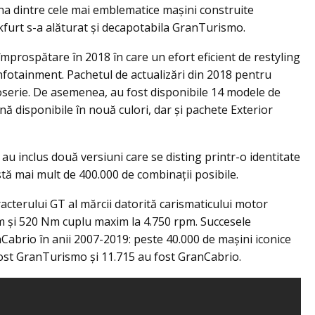
una dintre cele mai emblematice mașini construite
kfurt s-a alăturat şi decapotabila GranTurismo.
mprospătare în 2018 în care un efort eficient de restyling
fotainment. Pachetul de actualizări din 2018 pentru
oserie. De asemenea, au fost disponibile 14 modele de
ână disponibile în nouă culori, dar şi pachete Exterior
 inclus două versiuni care se disting printr-o identitate
istă mai mult de 400.000 de combinații posibile.
terului GT al mărcii datorită carismaticului motor
 rpm și 520 Nm cuplu maxim la 4.750 rpm. Succesele
abrio în anii 2007-2019: peste 40.000 de mașini iconice
fost GranTurismo și 11.715 au fost GranCabrio.