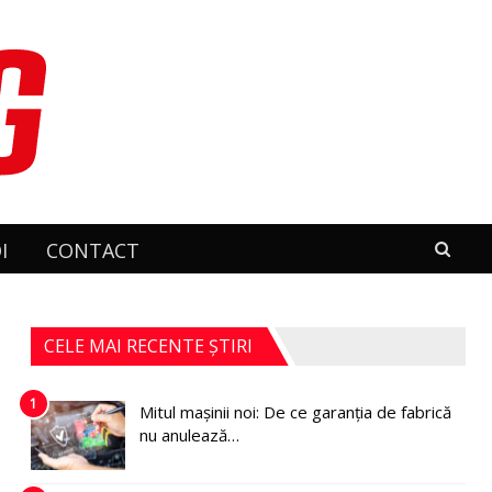
I
CONTACT
CELE MAI RECENTE ȘTIRI
1
Mitul mașinii noi: De ce garanția de fabrică
nu anulează…