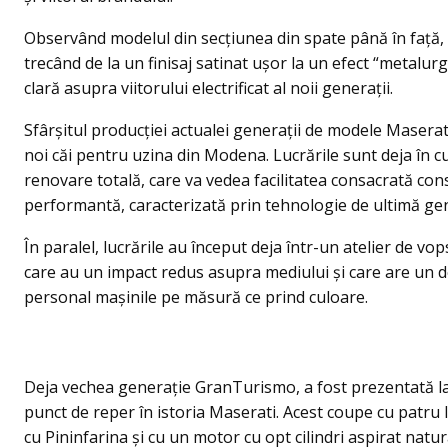
Observând modelul din secțiunea din spate până în față,
trecând de la un finisaj satinat ușor la un efect “metalurg
clară asupra viitorului electrificat al noii generaţii.
Sfârșitul producției actualei generaţii de modele Maser
noi căi pentru uzina din Modena. Lucrările sunt deja în cu
renovare totală, care va vedea facilitatea consacrată co
performantă, caracterizată prin tehnologie de ultimă ge
În paralel, lucrările au început deja într-un atelier de v
care au un impact redus asupra mediului și care are un des
personal mașinile pe măsură ce prind culoare.
Deja vechea generaţie GranTurismo, a fost prezentată la
punct de reper în istoria Maserati. Acest coupe cu patru l
cu Pininfarina și cu un motor cu opt cilindri aspirat natu