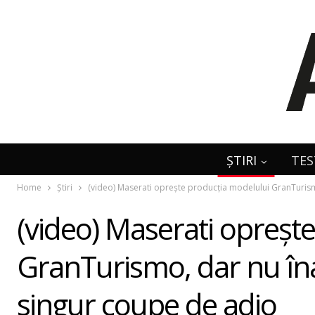
ȘTIRI
TES
Home
Știri
(video) Maserati opreşte producţia modelului GranTurism
(video) Maserati opreşt
GranTurismo, dar nu îna
singur coupe de adio