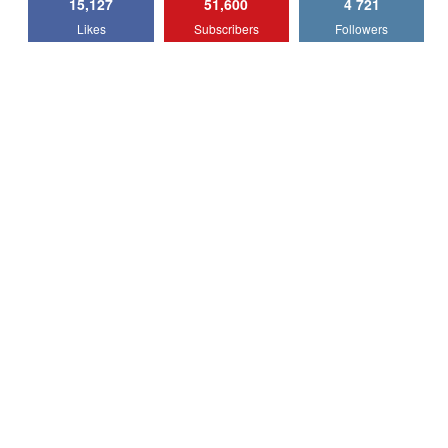
15,127
51,600
4 721
Lotus Emira Turbo SE / Test Drive
Likes
Subscribers
Followers
AutoBlog.MD
7
24:06
Noul Škoda Kodiaq RS / Test Drive
AutoBlog.MD în premieră națională
8
15:08
Noul Geely EX2 / Test Drive AutoBlog.MD
15:22
9
Mercedes-AMG E 53 HYBRID 4MATIC+ /
Test Drive AutoBlog.MD
10
16:27
Noul Volvo ES90 / Test Drive AutoBlog.MD
27:58
11
Noul MG HS / Test Drive AutoBlog.MD
16:48
12