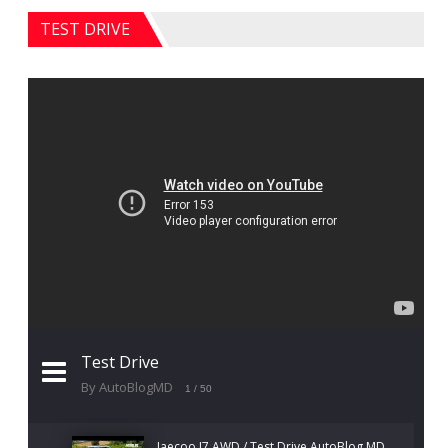
TEST DRIVE
Test Drive
By AutoBlogMD
1
/ 50
Jaecoo J7 AWD / Test Drive AutoBlog.MD