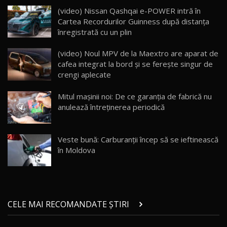
Cum merge? Škoda Octavia 4×4 DSG facelift //
AutoBlogMD
(video) Nissan Qashqai e-POWER intră în
16
13:10
Cartea Recordurilor Guinness după distanța
înregistrată cu un plin
Lotus Eletre R / Test Drive AutoBlog.MD
20:06
17
(video) Noul MPV de la Maextro are aparat de
cafea integrat la bord și se ferește singur de
crengi aplecate
Va fi modelul nr.1 BYD în Moldova? BYD Seal U
DM-i / Test Drive AutoBlog.MD
18
Mitul mașinii noi: De ce garanția de fabrică nu
30:08
anulează întreținerea periodică
Noul Geely EX5 EM-i care a cucerit Moldova
înainte să ajungă în showroom / Test Drive
19
23:36
AutoBlog.MD
Veste bună: Carburanții încep să se ieftinească
în Moldova
Noul ZEEKR 7X / Test Drive AutoBlog.MD
29:08
20
Micul BYD Dolphin Surf / Test Drive
CELE MAI RECOMANDATE ȘTIRI
AutoBlog.MD
21
16:59