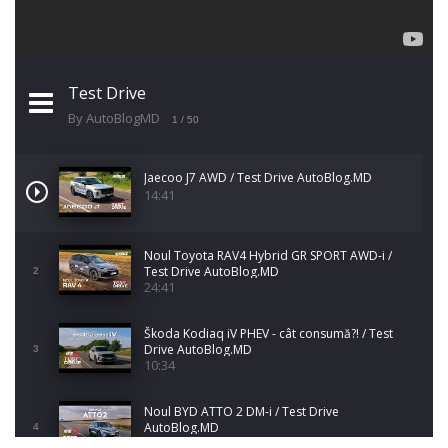
Test Drive
By AutoBlogMD
1
/ 50
Jaecoo J7 AWD / Test Drive AutoBlog.MD
14:41
Noul Toyota RAV4 Hybrid GR SPORT AWD-i /
Test Drive AutoBlog.MD
2
24:41
Škoda Kodiaq iV PHEV - cât consumă?! / Test
Drive AutoBlog.MD
3
10:34
Noul BYD ATTO 2 DM-i / Test Drive
AutoBlog.MD
4
17:35