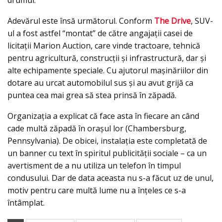
drumul.
Adevărul este însă următorul. Conform
The Drive
, SUV-
ul a fost astfel “montat” de către angajaţii casei de
licitaţii Marion Auction, care vinde tractoare, tehnică
pentru agricultură, construcţii şi infrastructură, dar și
alte echipamente speciale. Cu ajutorul mașinăriilor din
dotare au urcat automobilul sus şi au avut grijă ca
puntea cea mai grea să stea prinsă în zăpadă.
Organizația a explicat că face asta în fiecare an când
cade multă zăpadă în orașul lor (Chambersburg,
Pennsylvania). De obicei, instalaţia este completată de
un banner cu text în spiritul publicității sociale – ca un
avertisment de a nu utiliza un telefon în timpul
condusului. Dar de data aceasta nu s-a făcut uz de unul,
motiv pentru care multă lume nu a înţeles ce s-a
întâmplat.