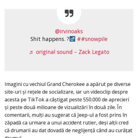
@irvinoaks
Shit happens. ?‍
##snowpile
♬ original sound – Zack Legato
Imagini cu vechiul Grand Cherokee a apărut pe diverse
site-uri și rețele de socializare, iar un videoclip despre
acesta pe TikTok a câștigat peste 550.000 de aprecieri
şi peste două milioane de vizualizări în două zile. În
comentarii, mulți au sugerat că Jeep-ul a fost prins în
zăpadă ca urmare a unui accident rutier, deşi alții cred
că drumarii au dat dovadă de neglijență când au curăţat