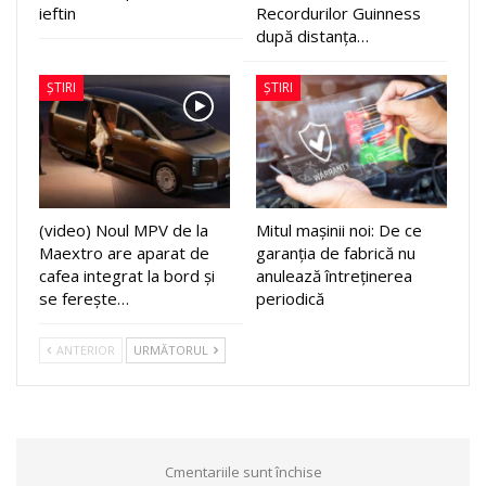
ieftin
Recordurilor Guinness
după distanța…
ȘTIRI
ȘTIRI
(video) Noul MPV de la
Mitul mașinii noi: De ce
Maextro are aparat de
garanția de fabrică nu
cafea integrat la bord și
anulează întreținerea
se ferește…
periodică
ANTERIOR
URMĂTORUL
Cmentariile sunt închise