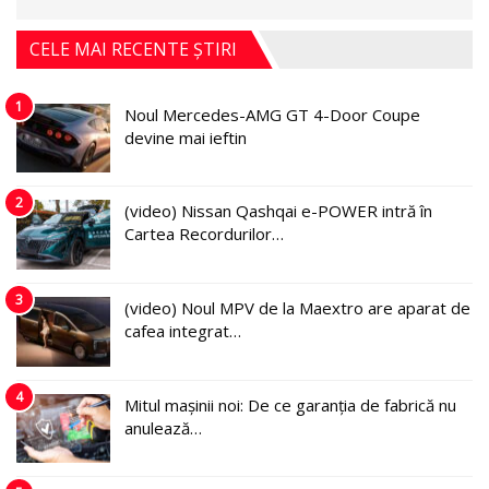
CELE MAI RECENTE ȘTIRI
1
Noul Mercedes-AMG GT 4-Door Coupe
devine mai ieftin
2
(video) Nissan Qashqai e-POWER intră în
Cartea Recordurilor…
3
(video) Noul MPV de la Maextro are aparat de
cafea integrat…
4
Mitul mașinii noi: De ce garanția de fabrică nu
anulează…