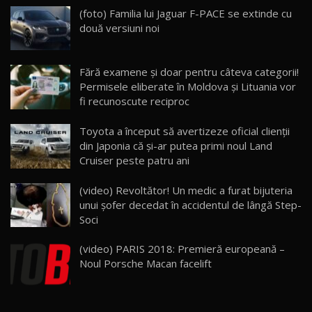
(foto) Familia lui Jaguar F-PACE se extinde cu
Noua Mazda 6e / Test Drive AutoBlog.MD
două versiuni noi
26:59
22
Lynk & Co 01 / Test Drive AutoBlog.MD
Fără examene şi doar pentru câteva categorii!
25:19
23
Permisele eliberate în Moldova şi Lituania vor
fi recunoscute reciproc
ZEEKR 009: Cel mai Performant și Confortabil
Toyota a început să avertizeze oficial clienţii
Van Electric Testat în Moldova / AutoBlog.MD
24
din Japonia că şi-ar putea primi noul Land
26:38
Cruiser peste patru ani
Land Rover Defender OCTA Edition One: Cel
(video) Revoltător! Un medic a furat bijuteria
mai Exclusiv și Puternic Defender Testat în
25
32:21
Moldova
unui șofer decedat în accidentul de lângă Step-
Soci
Porsche 911 Spirit 70 / Test Drive
AutoBlog.MD
26
(video) PARIS 2018: Premieră europeană –
10:57
Noul Porsche Macan facelift
Test Drive: Noile modele FENDT! Cum e să
conduci un tractor?!
27
22:49