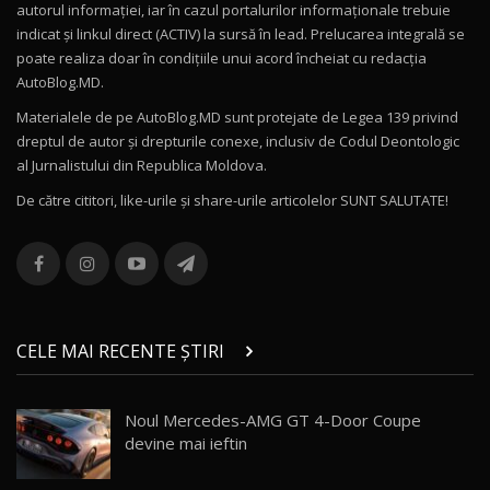
autorul informației, iar în cazul portalurilor informaționale trebuie
16:27
indicat și linkul direct (ACTIV) la sursă în lead. Prelucarea integrală se
poate realiza doar în condițiile unui acord încheiat cu redacţia
Noul Volvo ES90 / Test Drive AutoBlog.MD
AutoBlog.MD.
27:58
11
Materialele de pe AutoBlog.MD sunt protejate de Legea 139 privind
dreptul de autor și drepturile conexe, inclusiv de Codul Deontologic
Noul MG HS / Test Drive AutoBlog.MD
al Jurnalistului din Republica Moldova.
16:48
12
De către cititori, like-urile şi share-urile articolelor SUNT SALUTATE!
ROX 01: Test drive cu noul SUV chinezesc care
combină aventura cu luxul / AutoBlog.MD
13
36:08
ZEEKR 9X în Moldova: Am condus gigantul
chinez care face lumea să se întoarcă după el
14
CELE MAI RECENTE ȘTIRI
17:27
/ AutoBlog.MD
Noua Mazda CX-5 / Test Drive AutoBlog.MD
Noul Mercedes-AMG GT 4-Door Coupe
14:37
15
devine mai ieftin