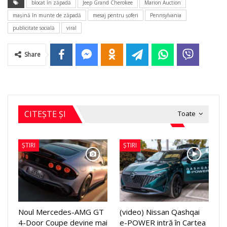
blocat în zăpadă
Jeep Grand Cherokee
Marion Auction
maşină în munte de zăpadă
mesaj pentru şoferi
Pennsylvania
publicitate socială
viral
Share
CITEȘTE ȘI
Toate
ȘTIRI
ȘTIRI
Noul Mercedes-AMG GT
(video) Nissan Qashqai
4-Door Coupe devine mai
e-POWER intră în Cartea