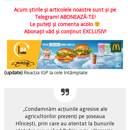
Acum ştirile şi articolele noastre sunt şi pe
Telegram! ABONEAZĂ-TE!
Le puteţi şi comenta acolo
Abonaţii văd şi conţinut EXCLUSIV!
(update)
Reacția IGP la cele întâmplate:
„Condamnăm acțiunile agresive ale
agricultorilor prezenți pe șoseaua
Hîncești, prin care au atentat la bunurile