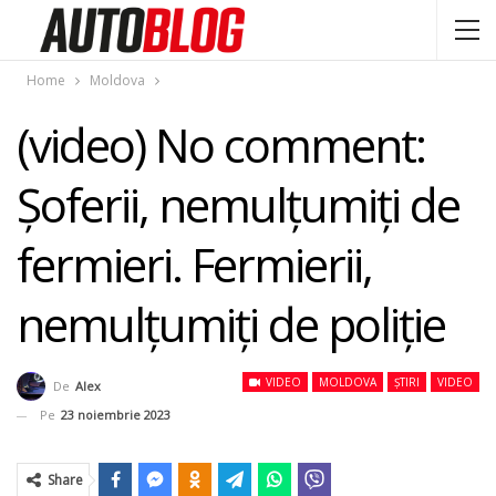
Home
Moldova
(video) No comment:
Șoferii, nemulțumiți de
fermieri. Fermierii,
nemulțumiți de poliție
VIDEO
MOLDOVA
ȘTIRI
VIDEO
De
Alex
Pe
23 noiembrie 2023
Share