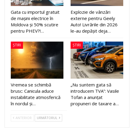
Gata cu importul gratuit
Explozie de vânzări
de mașini electrice în
externe pentru Geely
Moldova și 50% scutire
Auto! Livrările din 2026
pentru PHEV?!…
le-au depășit deja…
ȘTIRI
ȘTIRI
Vremea se schimbă
„Nu suntem gata să
brusc: Canicula aduce
introducem TVA”: Vasile
instabilitate atmosferică
Tofan a anunțat
în nordul și…
propuneri de taxare a…
ANTERIOR
URMĂTORUL