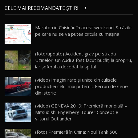
Micul BYD Dolphin Surf / Test Drive
CELE MAI RECOMANDATE ȘTIRI
AutoBlog.MD
21
16:59
Maraton în Chişinău în acest weekend! Străzile
Noua Mazda 6e / Test Drive AutoBlog.MD
pe care nu se va putea circula cu maşina
26:59
22
Lynk & Co 01 / Test Drive AutoBlog.MD
(foto/update) Accident grav pe strada
25:19
23
Uzinelor. Un Audi a fost făcut bucăți la propriu,
iar șoferul a decedat la spital
ZEEKR 009: Cel mai Performant și Confortabil
(video) Imagini rare şi unice din culisele
Van Electric Testat în Moldova / AutoBlog.MD
24
producţiei celui mai puternic Ferrari de serie
26:38
din istorie
Land Rover Defender OCTA Edition One: Cel
(video) GENEVA 2019: Premieră mondială –
mai Exclusiv și Puternic Defender Testat în
25
32:21
Moldova
Mitsubishi Engelberg Tourer Concept e
viitorul Outlander
Porsche 911 Spirit 70 / Test Drive
AutoBlog.MD
26
(foto) Premieră în China: Noul Tank 500
10:57