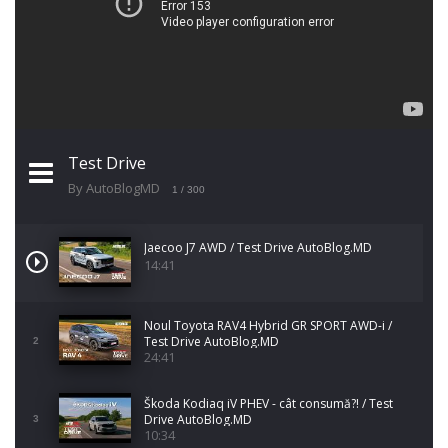
Test Drive
By AutoBlogMD
1
/ 300
Jaecoo J7 AWD / Test Drive AutoBlog.MD
14:41
Noul Toyota RAV4 Hybrid GR SPORT AWD-i /
Test Drive AutoBlog.MD
2
24:41
Škoda Kodiaq iV PHEV - cât consumă?! / Test
Drive AutoBlog.MD
3
10:34