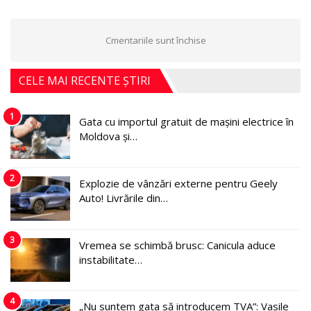
Cmentariile sunt închise
CELE MAI RECENTE ȘTIRI
1
Gata cu importul gratuit de mașini electrice în
Moldova și…
2
Explozie de vânzări externe pentru Geely
Auto! Livrările din…
3
Vremea se schimbă brusc: Canicula aduce
instabilitate…
4
„Nu suntem gata să introducem TVA”: Vasile