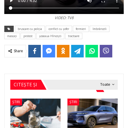
VIDEO: TV8
bruscare cu poliția
conflict cu șofer
fermieri
îmbrânceli
mascați
protest
șoseaua Hîncești
tractoare
Share
CITEȘTE ȘI
Toate
ȘTIRI
ȘTIRI