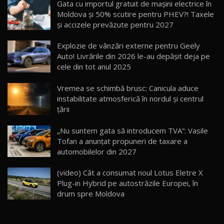
Gata cu importul gratuit de mașini electrice în
14:37
15
Moldova și 50% scutire pentru PHEV?! Taxele
și accizele prevăzute pentru 2027
Cum merge? Škoda Octavia 4×4 DSG facelift //
AutoBlogMD
Explozie de vânzări externe pentru Geely
16
13:10
Auto! Livrările din 2026 le-au depășit deja pe
cele din tot anul 2025
Lotus Eletre R / Test Drive AutoBlog.MD
20:06
17
Vremea se schimbă brusc: Canicula aduce
instabilitate atmosferică în nordul și centrul
țării
Va fi modelul nr.1 BYD în Moldova? BYD Seal U
DM-i / Test Drive AutoBlog.MD
18
„Nu suntem gata să introducem TVA”: Vasile
30:08
Tofan a anunțat propuneri de taxare a
automobilelor din 2027
Noul Geely EX5 EM-i care a cucerit Moldova
înainte să ajungă în showroom / Test Drive
19
23:36
AutoBlog.MD
(video) Cât a consumat noul Lotus Eletre X
Plug-in Hybrid pe autostrăzile Europei, în
Noul ZEEKR 7X / Test Drive AutoBlog.MD
drum spre Moldova
29:08
20