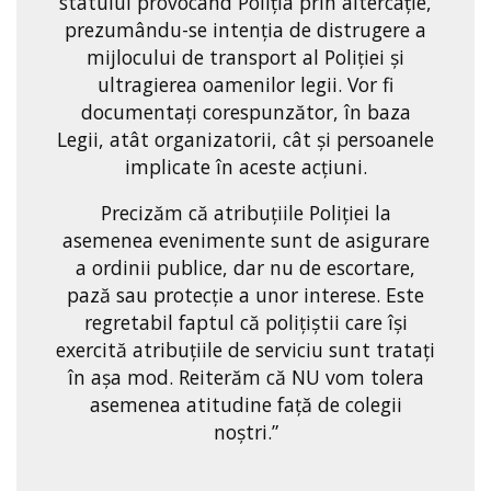
statului provocând Poliția prin altercație,
prezumându-se intenția de distrugere a
mijlocului de transport al Poliției și
ultragierea oamenilor legii. Vor fi
documentați corespunzător, în baza
Legii, atât organizatorii, cât și persoanele
implicate în aceste acțiuni.
Precizăm că atribuțiile Poliției la
asemenea evenimente sunt de asigurare
a ordinii publice, dar nu de escortare,
pază sau protecție a unor interese. Este
regretabil faptul că polițiștii care își
exercită atribuțiile de serviciu sunt tratați
în așa mod. Reiterăm că NU vom tolera
asemenea atitudine față de colegii
noștri.”