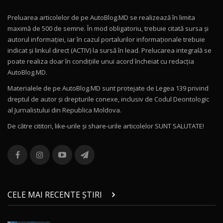
Preluarea articolelor de pe AutoBlog.MD se realizează în limita
Mercedes-AMG E 53 HYBRID 4MATIC+ / Test
maximă de 500 de semne. În mod obligatoriu, trebuie citată sursa și
Drive AutoBlog.MD
10
autorul informației, iar în cazul portalurilor informaționale trebuie
16:27
indicat și linkul direct (ACTIV) la sursă în lead. Prelucarea integrală se
poate realiza doar în condițiile unui acord încheiat cu redacţia
Noul Volvo ES90 / Test Drive AutoBlog.MD
AutoBlog.MD.
27:58
11
Materialele de pe AutoBlog.MD sunt protejate de Legea 139 privind
dreptul de autor și drepturile conexe, inclusiv de Codul Deontologic
Noul MG HS / Test Drive AutoBlog.MD
al Jurnalistului din Republica Moldova.
16:48
12
De către cititori, like-urile şi share-urile articolelor SUNT SALUTATE!
ROX 01: Test drive cu noul SUV chinezesc care
combină aventura cu luxul / AutoBlog.MD
13
36:08
ZEEKR 9X în Moldova: Am condus gigantul
chinez care face lumea să se întoarcă după el
14
CELE MAI RECENTE ȘTIRI
17:27
/ AutoBlog.MD
Noua Mazda CX-5 / Test Drive AutoBlog.MD