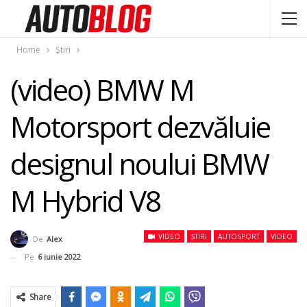
Home
Știri
(video) BMW M
Motorsport dezvăluie
designul noului BMW
M Hybrid V8
VIDEO
ȘTIRI
AUTOSPORT
VIDEO
De
Alex
Pe
6 iunie 2022
Share