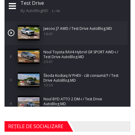
Test Drive
By AutoBlogMD
1
/ 50
Jaecoo J7 AWD / Test Drive AutoBlog.MD
14:41
Noul Toyota RAV4 Hybrid GR SPORT AWD-i /
Test Drive AutoBlog.MD
2
24:41
Škoda Kodiaq iV PHEV - cât consumă?! / Test
Drive AutoBlog.MD
3
10:34
Noul BYD ATTO 2 DM-i / Test Drive
AutoBlog.MD
4
17:35
Noul Mercedes-Benz S-Class facelift (S 580
REȚELE DE SOCIALIZARE
4MATIC V223) / Test Drive AutoBlog.MD
5
27:33