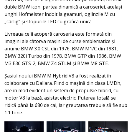
duble BMW icon, partea dinamică a caroseriei, acelaşi
unghi Hofmeister îndoit la geamuri, oglinzile M cu
„cârlig” și stopurile LED cu grafică unică.
Livreaua ce îi acoperă caroseria este formată din
imagini ale câtorva mașini de curse emblematice şi
anume BMW 3.0 CSL din 1976, BMW M1/C din 1981,
BMW 320i Turbo din 1978, BMW GTP din 1986, BMW
M3 E36 GTS-2, BMW Z4 GTLM și BMW M8 GTE.
Şasiul noului BMW M Hybrid V8 a fost realizat în
colaborare cu Dallara. Fiind o maşină din clasa LMDh,
are în mod evident un sistem de propulsie hibrid, cu
motor V8 la bază, asistat electric. Puterea totală se
ridică până la 680 de cai, iar greutatea trebuie să fie sub
1.1 tone.