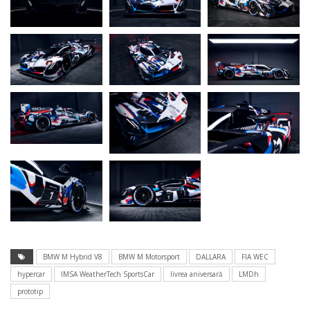
BMW M Hybrid V8
BMW M Motorsport
DALLARA
FIA WEC
hypercar
IMSA WeatherTech SportsCar
livrea aniversară
LMDh
prototip