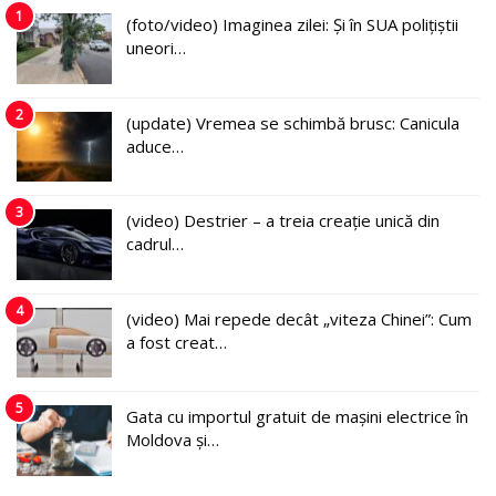
1
(foto/video) Imaginea zilei: Și în SUA polițiștii
uneori…
2
(update) Vremea se schimbă brusc: Canicula
aduce…
3
(video) Destrier – a treia creație unică din
cadrul…
4
(video) Mai repede decât „viteza Chinei”: Cum
a fost creat…
5
Gata cu importul gratuit de mașini electrice în
Moldova și…