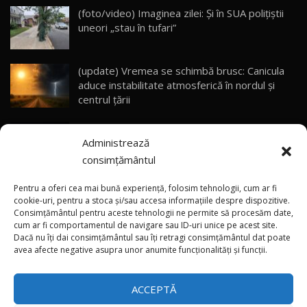
(foto/video) Imaginea zilei: Și în SUA polițiștii
uneori „stau în tufari”
ZEEKR 9X - PRIMUL TEST DRIVE ÎN ROMÂNĂ!
CUM SE CONDUCE?
29
33:40
(update) Vremea se schimbă brusc: Canicula
Primele impresii despre BYD Seal U DM-i,
aduce instabilitate atmosferică în nordul și
Sealion 7 și Seal 5 DM-i / Test Drive
30
centrul țării
10:58
AutoBlog.MD
(video) Destrier – a treia creație unică din
Noua Toyota Corolla Cross facelift / Test Drive
Administrează
cadrul programului Bugatti Solitaire
AutoBlog.MD
31
13:56
consimțământul
(video) Premieră: Unicul Bugatti Chiron
Noul Volvo EX90 / Test Drive AutoBlog.MD
Pentru a oferi cea mai bună experiență, folosim tehnologii, cum ar fi
32:06
32
Profilée va fi vândut celui mai darnic locuitor al
cookie-uri, pentru a stoca și/sau accesa informațiile despre dispozitive.
Consimțământul pentru aceste tehnologii ne permite să procesăm date,
planetei
cum ar fi comportamentul de navigare sau ID-uri unice pe acest site.
Dacă nu îți dai consimțământul sau îți retragi consimțământul dat poate
×
MG RX5 - își merită banii? / Test Drive
(video) Mai repede decât „viteza Chinei”: Cum
avea afecte negative asupra unor anumite funcționalități și funcții.
AutoBlog.MD
33
a fost creat supercarul Audi Nuvolari în doar
18:51
405 zile
ACCEPTĂ
Noul DACIA DUSTER DIESEL! Primul test drive în
română
34