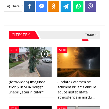
Share
CITEȘTE ȘI
Toate
ȘTIRI
ȘTIRI
(foto/video) Imaginea
(update) Vremea se
zilei: Și în SUA polițiștii
schimbă brusc: Canicula
uneori „stau în tufari”
aduce instabilitate
atmosferică în nordul…
ȘTIRI
ȘTIRI