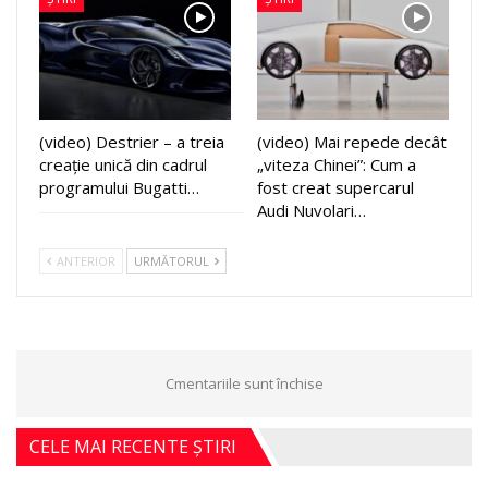
(video) Destrier – a treia
(video) Mai repede decât
creație unică din cadrul
„viteza Chinei”: Cum a
programului Bugatti…
fost creat supercarul
Audi Nuvolari…
ANTERIOR
URMĂTORUL
Cmentariile sunt închise
CELE MAI RECENTE ȘTIRI