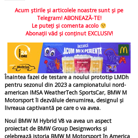
Acum ştirile şi articolele noastre sunt şi pe
Telegram! ABONEAZĂ-TE!
Le puteţi şi comenta acolo
Abonaţii văd şi conţinut EXCLUSIV!
Înaintea fazei de testare a noului prototip LMDh
pentru sezonul din 2023 a campionatului nord-
american IMSA WeatherTech SportsCar, BMW M
Motorsport îi dezvăluie denumirea, designul și
livreaua captivantă pe care o va avea.
Noul BMW M Hybrid V8 va avea un aspect
proiectat de BMW Group Designworks și
celebrează istoria BMW M Motorsport în America