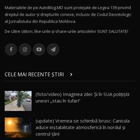
Materialele de pe AutoBlog.MD sunt protejate de Legea 139 privind
dreptul de autor și drepturile conexe, inclusiv de Codul Deontologic
Noul MG HS / Test Drive AutoBlog.MD
al Jurnalistului din Republica Moldova.
16:48
12
De către cititori, like-urile şi share-urile articolelor SUNT SALUTATE!
ROX 01: Test drive cu noul SUV chinezesc care
combină aventura cu luxul / AutoBlog.MD
13
36:08
ZEEKR 9X în Moldova: Am condus gigantul
chinez care face lumea să se întoarcă după el
14
CELE MAI RECENTE ȘTIRI
17:27
/ AutoBlog.MD
Noua Mazda CX-5 / Test Drive AutoBlog.MD
(foto/video) Imaginea zilei: Și în SUA polițiștii
14:37
15
uneori „stau în tufari”
Cum merge? Škoda Octavia 4×4 DSG facelift //
AutoBlogMD
(update) Vremea se schimbă brusc: Canicula
16
13:10
aduce instabilitate atmosferică în nordul și
centrul țării
Lotus Eletre R / Test Drive AutoBlog.MD