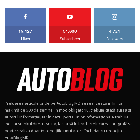
HAVAL H5 / Test Drive AutoBlog.MD
11:58
6
15,127
51,600
4 721
Lotus Emira Turbo SE / Test Drive
Likes
Subscribers
Followers
AutoBlog.MD
7
24:06
Noul Škoda Kodiaq RS / Test Drive
AutoBlog.MD în premieră națională
8
15:08
Noul Geely EX2 / Test Drive AutoBlog.MD
15:22
9
Preluarea articolelor de pe AutoBlog.MD se realizează în limita
Mercedes-AMG E 53 HYBRID 4MATIC+ / Test
maximă de 500 de semne. În mod obligatoriu, trebuie citată sursa și
Drive AutoBlog.MD
10
autorul informației, iar în cazul portalurilor informaționale trebuie
16:27
indicat și linkul direct (ACTIV) la sursă în lead. Prelucarea integrală se
poate realiza doar în condițiile unui acord încheiat cu redacţia
Noul Volvo ES90 / Test Drive AutoBlog.MD
AutoBlog.MD.
27:58
11