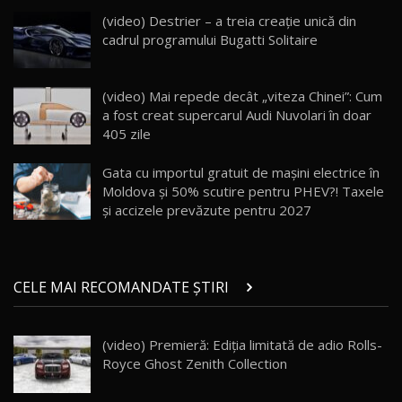
20:06
17
(video) Destrier – a treia creație unică din
cadrul programului Bugatti Solitaire
Va fi modelul nr.1 BYD în Moldova? BYD Seal U
DM-i / Test Drive AutoBlog.MD
18
(video) Mai repede decât „viteza Chinei”: Cum
30:08
a fost creat supercarul Audi Nuvolari în doar
405 zile
Noul Geely EX5 EM-i care a cucerit Moldova
înainte să ajungă în showroom / Test Drive
19
23:36
AutoBlog.MD
Gata cu importul gratuit de mașini electrice în
Moldova și 50% scutire pentru PHEV?! Taxele
Noul ZEEKR 7X / Test Drive AutoBlog.MD
și accizele prevăzute pentru 2027
29:08
20
Micul BYD Dolphin Surf / Test Drive
CELE MAI RECOMANDATE ȘTIRI
AutoBlog.MD
21
16:59
(video) Premieră: Ediţia limitată de adio Rolls-
Noua Mazda 6e / Test Drive AutoBlog.MD
Royce Ghost Zenith Collection
26:59
22