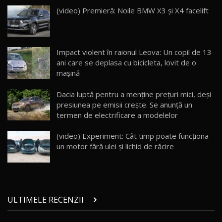
Lynk & Co 01 / Test Drive AutoBlog.MD
(video) Premieră: Noile BMW X3 şi X4 facelift
25:19
23
ZEEKR 009: Cel mai Performant și Confortabil
Impact violent în raionul Leova: Un copil de 13
Van Electric Testat în Moldova / AutoBlog.MD
24
ani care se deplasa cu bicicleta, lovit de o
26:38
mașină
Land Rover Defender OCTA Edition One: Cel
Dacia luptă pentru a menține prețuri mici, deşi
mai Exclusiv și Puternic Defender Testat în
25
32:21
Moldova
presiunea pe emisii crește. Se anunţă un
termen de electrificare a modelelor
Porsche 911 Spirit 70 / Test Drive
AutoBlog.MD
26
(video) Experiment: Cât timp poate funcționa
10:57
un motor fără ulei şi lichid de răcire
Test Drive: Noile modele FENDT! Cum e să
conduci un tractor?!
27
22:49
ULTIMELE RECENZII
Noul Geely Monjaro 2025! Mai ieftin și mai
dotat / Test Drive AutoBlog.MD
28
23:05