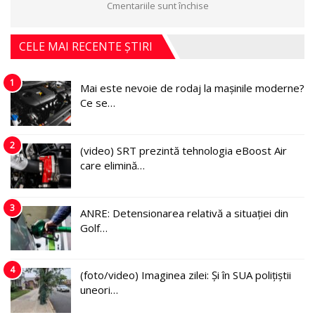
Cmentariile sunt închise
CELE MAI RECENTE ȘTIRI
1
Mai este nevoie de rodaj la mașinile moderne?
Ce se…
2
(video) SRT prezintă tehnologia eBoost Air
care elimină…
3
ANRE: Detensionarea relativă a situației din
Golf…
4
(foto/video) Imaginea zilei: Și în SUA polițiștii
uneori…