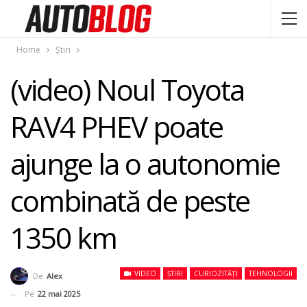
Home
Știri
(video) Noul Toyota
RAV4 PHEV poate
ajunge la o autonomie
combinată de peste
1350 km
VIDEO
ȘTIRI
CURIOZITĂȚI
TEHNOLOGII
De
Alex
Pe
22 mai 2025