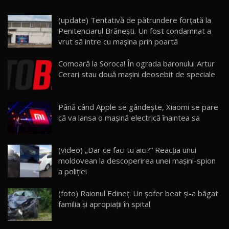
(update) Tentativă de pătrundere forțată la
Noua Mazda 6e / Test Drive AutoBlog.MD
Penitenciarul Brănești. Un fost condamnat a
26:59
22
vrut să intre cu mașina prin poartă
Lynk & Co 01 / Test Drive AutoBlog.MD
Comoară la Soroca! În ograda baronului Artur
25:19
23
Cerari stau două mașini deosebit de speciale
ZEEKR 009: Cel mai Performant și Confortabil
Până când Apple se gândeşte, Xiaomi se pare
Van Electric Testat în Moldova / AutoBlog.MD
24
că va lansa o maşină electrică înaintea sa
26:38
Land Rover Defender OCTA Edition One: Cel
(video) „Dar ce faci tu aici?” Reacția unui
mai Exclusiv și Puternic Defender Testat în
25
32:21
Moldova
moldovean la descoperirea unei mașini-spion
a poliției
Porsche 911 Spirit 70 / Test Drive
AutoBlog.MD
26
(foto) Raionul Edineţ: Un şofer beat şi-a băgat
10:57
familia şi apropiații în spital
Test Drive: Noile modele FENDT! Cum e să