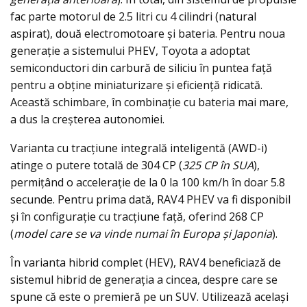
fac parte motorul de 2.5 litri cu 4 cilindri (natural
aspirat), două electromotoare și bateria. Pentru noua
generație a sistemului PHEV, Toyota a adoptat
semiconductori din carbură de siliciu în puntea față
pentru a obține miniaturizare și eficiență ridicată.
Această schimbare, în combinație cu bateria mai mare,
a dus la creșterea autonomiei.
Varianta cu tracțiune integrală inteligentă (AWD-i)
atinge o putere totală de 304 CP (
325 CP în SUA
),
permițând o accelerație de la 0 la 100 km/h în doar 5.8
secunde. Pentru prima dată, RAV4 PHEV va fi disponibil
și în configurație cu tracțiune față, oferind 268 CP
(
model care se va vinde numai în Europa și Japonia
).
În varianta hibrid complet (HEV), RAV4 beneficiază de
sistemul hibrid de generația a cincea, despre care se
spune că este o premieră pe un SUV. Utilizează același