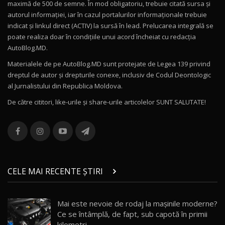
Mercedes-AMG E 53 HYBRID 4MATIC+ / Test
maximă de 500 de semne. În mod obligatoriu, trebuie citată sursa și
Drive AutoBlog.MD
10
autorul informației, iar în cazul portalurilor informaționale trebuie
16:27
indicat și linkul direct (ACTIV) la sursă în lead. Prelucarea integrală se
poate realiza doar în condițiile unui acord încheiat cu redacţia
Noul Volvo ES90 / Test Drive AutoBlog.MD
AutoBlog.MD.
27:58
11
Materialele de pe AutoBlog.MD sunt protejate de Legea 139 privind
dreptul de autor și drepturile conexe, inclusiv de Codul Deontologic
Noul MG HS / Test Drive AutoBlog.MD
al Jurnalistului din Republica Moldova.
16:48
12
De către cititori, like-urile şi share-urile articolelor SUNT SALUTATE!
ROX 01: Test drive cu noul SUV chinezesc care
combină aventura cu luxul / AutoBlog.MD
13
36:08
ZEEKR 9X în Moldova: Am condus gigantul
chinez care face lumea să se întoarcă după el
14
CELE MAI RECENTE ȘTIRI
17:27
/ AutoBlog.MD
Noua Mazda CX-5 / Test Drive AutoBlog.MD
Mai este nevoie de rodaj la mașinile moderne?
14:37
15
Ce se întâmplă, de fapt, sub capotă în primii
kilometri