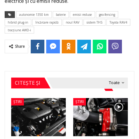
electrice și cu emisii reduse.
autonomie 1350 km
baterie
emisii reduse
geo-fencing
hibrid plug-in
încărcare rapidă
noul RAV
sistem THS
Toyota RAV4
tracțiune AWD-i
Share
CITEȘTE ȘI
Toate
ȘTIRI
ȘTIRI