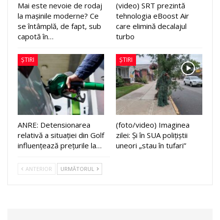
Mai este nevoie de rodaj
(video) SRT prezintă
la mașinile moderne? Ce
tehnologia eBoost Air
se întâmplă, de fapt, sub
care elimină decalajul
capotă în…
turbo
ȘTIRI
ȘTIRI
ANRE: Detensionarea
(foto/video) Imaginea
relativă a situației din Golf
zilei: Și în SUA polițiștii
influențează prețurile la…
uneori „stau în tufari”
ANTERIOR
URMĂTORUL