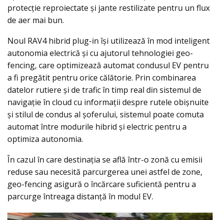
protecție reproiectate și jante restilizate pentru un flux
de aer mai bun.
Noul RAV4 hibrid plug-in își utilizează în mod inteligent
autonomia electrică și cu ajutorul tehnologiei geo-
fencing, care optimizează automat condusul EV pentru
a fi pregătit pentru orice călătorie. Prin combinarea
datelor rutiere și de trafic în timp real din sistemul de
navigație în cloud cu informații despre rutele obișnuite
și stilul de condus al șoferului, sistemul poate comuta
automat între modurile hibrid și electric pentru a
optimiza autonomia.
În cazul în care destinația se află într-o zonă cu emisii
reduse sau necesită parcurgerea unei astfel de zone,
geo-fencing asigură o încărcare suficientă pentru a
parcurge întreaga distanță în modul EV.