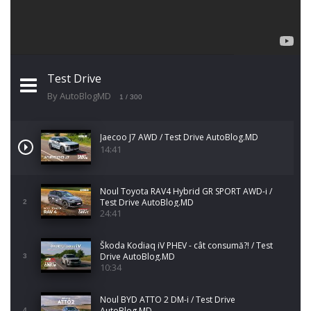
Test Drive
By AutoBlogMD
1
/ 300
Jaecoo J7 AWD / Test Drive AutoBlog.MD
14:41
Noul Toyota RAV4 Hybrid GR SPORT AWD-i /
Test Drive AutoBlog.MD
2
24:41
Škoda Kodiaq iV PHEV - cât consumă?! / Test
Drive AutoBlog.MD
3
10:34
Noul BYD ATTO 2 DM-i / Test Drive
AutoBlog.MD
4