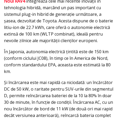
Noul RAV4
integrează cele mai recente inovații în
tehnologia hibridă, marcând un pas important cu
sistemul plug-in hibrid de generație următoare, a
șasea, dezvoltat de Toyota. Acesta dispune de o baterie
litiu-ion de 22.7 kWh, care oferă o autonomie electrică
extinsă de 100 km (WLTP combinat), ideală pentru
nevoile zilnice ale majorității clienților europeni.
În Japonia, autonomia electrică țintită este de 150 km
(conform ciclului JC08), în timp ce în America de Nord,
conform standardului EPA, aceasta este estimată la 80
km.
Și încărcarea este mai rapidă ca niciodată: un încărcător
DC de 50 kW, o raritate pentru SUV-urile din segmentul
D, permite reîncărcarea bateriei de la 10 la 80% în doar
30 de minute, în funcție de condiții. Încărcarea AC, cu un
nou încărcător de bord de 11 kW (de două ori mai rapid
decât versiunea anterioară), reîncarcă bateria complet