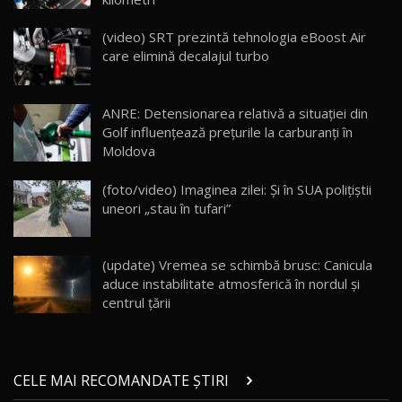
Cum merge? Škoda Octavia 4×4 DSG facelift //
AutoBlogMD
(video) SRT prezintă tehnologia eBoost Air
16
13:10
care elimină decalajul turbo
Lotus Eletre R / Test Drive AutoBlog.MD
20:06
17
ANRE: Detensionarea relativă a situației din
Golf influențează prețurile la carburanți în
Moldova
Va fi modelul nr.1 BYD în Moldova? BYD Seal U
DM-i / Test Drive AutoBlog.MD
18
(foto/video) Imaginea zilei: Și în SUA polițiștii
30:08
uneori „stau în tufari”
Noul Geely EX5 EM-i care a cucerit Moldova
înainte să ajungă în showroom / Test Drive
19
23:36
AutoBlog.MD
(update) Vremea se schimbă brusc: Canicula
aduce instabilitate atmosferică în nordul și
Noul ZEEKR 7X / Test Drive AutoBlog.MD
centrul țării
29:08
20
Micul BYD Dolphin Surf / Test Drive
CELE MAI RECOMANDATE ȘTIRI
AutoBlog.MD
21
16:59