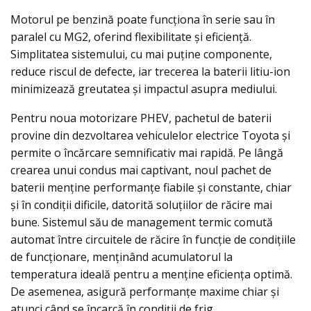
Motorul pe benzină poate funcționa în serie sau în
paralel cu MG2, oferind flexibilitate și eficiență.
Simplitatea sistemului, cu mai puține componente,
reduce riscul de defecte, iar trecerea la baterii litiu-ion
minimizează greutatea și impactul asupra mediului.
Pentru noua motorizare PHEV, pachetul de baterii
provine din dezvoltarea vehiculelor electrice Toyota și
permite o încărcare semnificativ mai rapidă. Pe lângă
crearea unui condus mai captivant, noul pachet de
baterii menține performanțe fiabile și constante, chiar
și în condiții dificile, datorită soluțiilor de răcire mai
bune. Sistemul său de management termic comută
automat între circuitele de răcire în funcție de condițiile
de funcționare, menținând acumulatorul la
temperatura ideală pentru a menține eficiența optimă.
De asemenea, asigură performanțe maxime chiar și
atunci când se încarcă în condiții de frig.