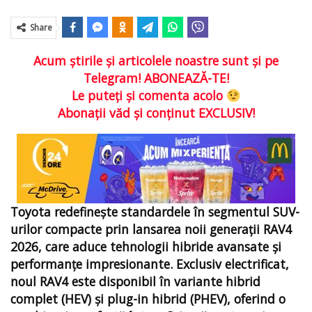
Share
Acum ştirile şi articolele noastre sunt şi pe
Telegram! ABONEAZĂ-TE!
Le puteţi şi comenta acolo
Abonaţii văd şi conţinut EXCLUSIV!
Toyota redefinește standardele în segmentul SUV-
urilor compacte prin lansarea noii generații RAV4
2026, care aduce tehnologii hibride avansate și
performanțe impresionante. Exclusiv electrificat,
noul RAV4 este disponibil în variante hibrid
complet (HEV) și plug-in hibrid (PHEV), oferind o