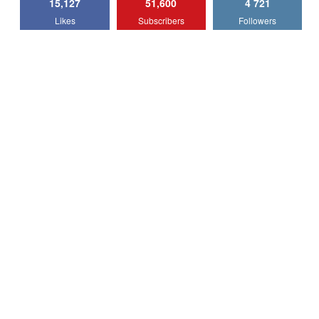
15,127
51,600
4 721
Lotus Emira Turbo SE / Test Drive
Likes
Subscribers
Followers
AutoBlog.MD
7
24:06
Noul Škoda Kodiaq RS / Test Drive
AutoBlog.MD în premieră națională
8
15:08
Noul Geely EX2 / Test Drive AutoBlog.MD
15:22
9
Mercedes-AMG E 53 HYBRID 4MATIC+ /
Test Drive AutoBlog.MD
10
16:27
Noul Volvo ES90 / Test Drive AutoBlog.MD
27:58
11
Noul MG HS / Test Drive AutoBlog.MD
16:48
12