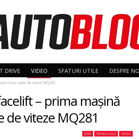
T DRIVE
VIDEO
SFATURI UTILE
DESPRE NO
meşte noua cutie de viteze MQ281
acelift – prima maşină
ie de viteze MQ281
ȘTIRI
TEHNOLOGII
VIDEO