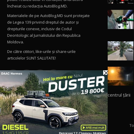
încheiat cu redacţia AutoBlog.MD.
Materialele de pe AutoBlog.MD sunt protejate
de Legea 139 privind dreptul de autor și
drepturile conexe, inclusiv de Codul
Deontologic al Jurnalistului din Republica
Moldova.
De către cititori, like-urile şi share-urile
articolelor SUNT SALUTATE!
×
centrul țării
To