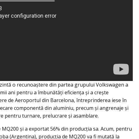
ezintă o recunoaștere din partea grupului Volkswagen a
ii ani pentru a îmbunătăți eficiența și a crește
iere de Aeroportul din Barcelona, întreprinderea iese în
fiecare componentă din aluminiu, precum și angrenaje și
sare pentru turnare, prelucrare şi asamblare.
e MQ200 şi a exportat 56% din producția sa. Acum, pentru
rdoba (Argentina), producţia de MQ200 va fi mutată la