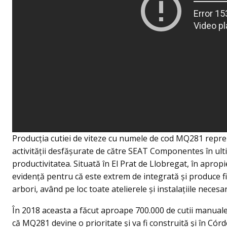
Producția cutiei de viteze cu numele de cod MQ281 repr
activității desfășurate de către SEAT Componentes în ultim
productivitatea. Situată în El Prat de Llobregat, în aprop
evidență pentru că este extrem de integrată și produce 
arbori, având pe loc toate atelierele şi instalaţiile nece
În 2018 aceasta a făcut aproape 700.000 de cutii manual
că MQ281 devine o prioritate şi va fi construită şi în Có