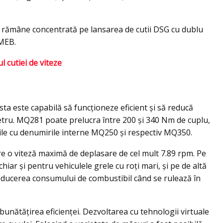
a rămâne concentrată pe lansarea de cutii DSG cu dublu
 MEB.
l cutiei de viteze
ta este capabilă să funcţioneze eficient şi să reducă
metru. MQ281 poate prelucra între 200 şi 340 Nm de cuplu,
ţile cu denumirile interne MQ250 și respectiv MQ350.
e o viteză maximă de deplasare de cel mult 7.89 rpm. Pe
ar și pentru vehiculele grele cu roți mari, și pe de altă
educerea consumului de combustibil când se rulează în
mbunătățirea eficienței. Dezvoltarea cu tehnologii virtuale