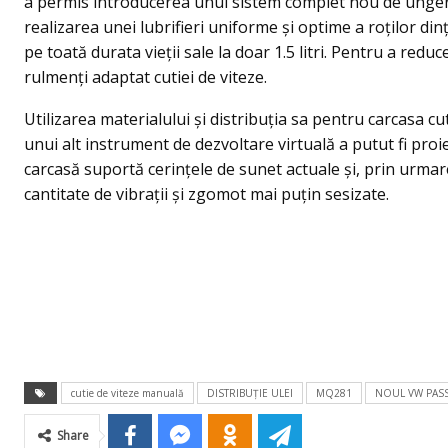
a permis introducerea unui sistem complet nou de ungere 
realizarea unei lubrifieri uniforme și optime a roților din
pe toată durata vieţii sale la doar 1.5 litri. Pentru a redu
rulmenți adaptat cutiei de viteze.
Utilizarea materialului și distribuția sa pentru carcasa cu
unui alt instrument de dezvoltare virtuală a putut fi pro
carcasă suportă cerințele de sunet actuale și, prin urmar
cantitate de vibraţii şi zgomot mai puţin sesizate.
cutie de viteze manuală
DISTRIBUŢIE ULEI
MQ281
NOUL VW PASS
Share