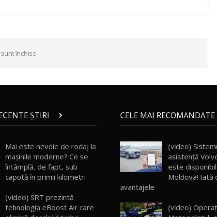
 sunt închise
RECENTE ȘTIRI
CELE MAI RECOMANDATE 
Mai este nevoie de rodaj la
(video) Sistem
mașinile moderne? Ce se
asistenţă Volv
întâmplă, de fapt, sub
este disponibil
capotă în primii kilometri
Moldova! Iată c
avantajele
(video) SRT prezintă
tehnologia eBoost Air care
(video) Operaț