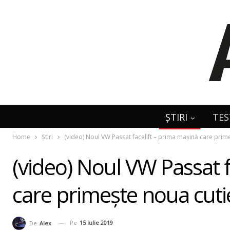
ȘTIRI
TES
Home
Știri
(video) Noul VW Passat facelift – prima maşină care pri
(video) Noul VW Passat f
care primeşte noua cut
Pe
15 iulie 2019
De
Alex