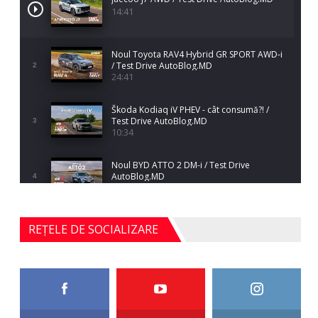
14:41
Noul Toyota RAV4 Hybrid GR SPORT AWD-i
/ Test Drive AutoBlog.MD
2
24:41
Škoda Kodiaq iV PHEV - cât consumă?! /
Test Drive AutoBlog.MD
3
10:34
Noul BYD ATTO 2 DM-i / Test Drive
AutoBlog.MD
4
17:35
Noul Mercedes-Benz S-Class facelift (S 580
REȚELE DE SOCIALIZARE
4MATIC V223) / Test Drive AutoBlog.MD
5
27:33
HAVAL H5 / Test Drive AutoBlog.MD
11:58
6