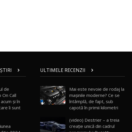
30:08
Noul Geely EX5 EM-i care a cucerit
Moldova înainte să ajungă în showroom /
19
23:36
Test Drive AutoBlog.MD
Noul ZEEKR 7X / Test Drive AutoBlog.MD
29:08
20
Micul BYD Dolphin Surf / Test Drive
AutoBlog.MD
21
ȘTIRI
ULTIMELE RECENZII
16:59
Noua Mazda 6e / Test Drive AutoBlog.MD
ul de
Mai este nevoie de rodaj la
26:59
22
o On Call
mașinile moderne? Ce se
 acum şi în
întâmplă, de fapt, sub
are îi sunt
capotă în primii kilometri
Lynk & Co 01 / Test Drive AutoBlog.MD
25:19
23
(video) Destrier – a treia
iunea
creație unică din cadrul