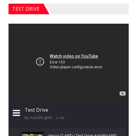
TEST DRIVE
Test Drive
By AutoBlogMD
1
/ 50
Jaecoo J7 AWD / Test Drive AutoBlog.MD