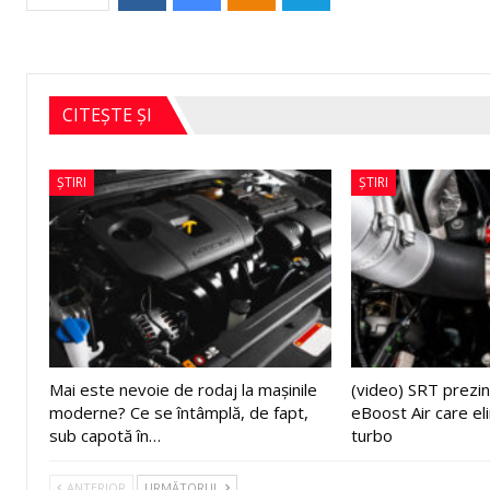
CITEȘTE ȘI
ȘTIRI
ȘTIRI
Mai este nevoie de rodaj la mașinile
(video) SRT prezin
moderne? Ce se întâmplă, de fapt,
eBoost Air care el
sub capotă în…
turbo
ANTERIOR
URMĂTORUL