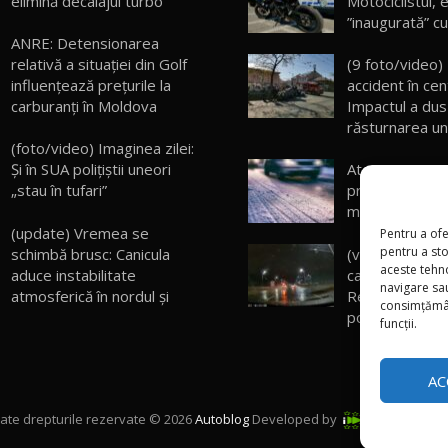
elimină decalajul turbo
Motociclistul, 
”inaugurată” c
ANRE: Detensionarea
relativă a situației din Golf
(9 foto/video) 
influențează prețurile la
accident în cent
carburanți în Moldova
Impactul a dus
răsturnarea un
(foto/video) Imaginea zilei:
Și în SUA polițiștii uneori
Atenţie! Sinopti
„stau în tufari”
prelungit aver
meteo lansată
(update) Vremea se
Pentru a ofe
pentru a st
schimbă brusc: Canicula
(video) Urmări
aceste tehn
aduce instabilitate
capitală în pri
navigare sau
atmosferică în nordul și
Revelion! Detal
consimțămân
poliţie
funcții.
AC
ate drepturile rezervate © 2026
Autoblog
Developed by