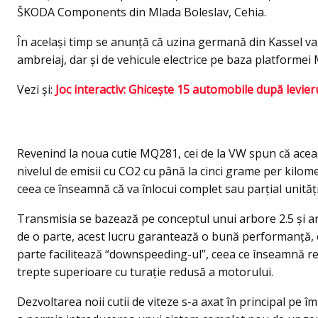
ŠKODA Components din Mlada Boleslav, Cehia.
În acelaşi timp se anunţă că uzina germană din Kassel v
ambreiaj, dar şi de vehicule electrice pe baza platformei
Vezi şi:
Joc interactiv: Ghiceşte 15 automobile după levieru
Revenind la noua cutie MQ281, cei de la VW spun că aceas
nivelul de emisii cu CO2 cu până la cinci grame per kilo
ceea ce înseamnă că va înlocui complet sau parţial unită
Transmisia se bazează pe conceptul unui arbore 2.5 și ar
de o parte, acest lucru garantează o bună performanță, chi
parte facilitează “downspeeding-ul”, ceea ce înseamnă r
trepte superioare cu turație redusă a motorului.
Dezvoltarea noii cutii de viteze s-a axat în principal pe î