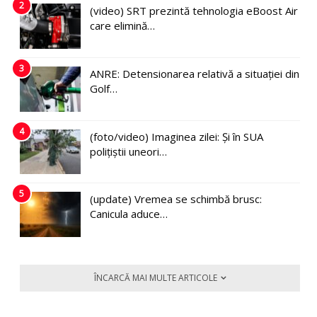
2
(video) SRT prezintă tehnologia eBoost Air
care elimină…
3
ANRE: Detensionarea relativă a situației din
Golf…
4
(foto/video) Imaginea zilei: Și în SUA
polițiștii uneori…
5
(update) Vremea se schimbă brusc:
Canicula aduce…
ÎNCARCĂ MAI MULTE ARTICOLE