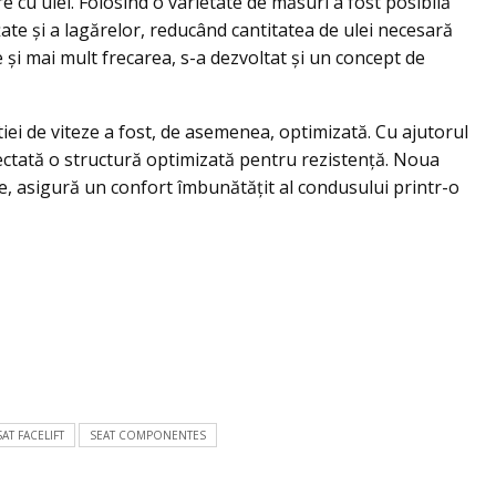
cu ulei. Folosind o varietate de măsuri a fost posibilă
ţate și a lagărelor, reducând cantitatea de ulei necesară
ce și mai mult frecarea, s-a dezvoltat şi un concept de
tiei de viteze a fost, de asemenea, optimizată. Cu ajutorul
iectată o structură optimizată pentru rezistență. Noua
e, asigură un confort îmbunătățit al condusului printr-o
AT FACELIFT
SEAT COMPONENTES