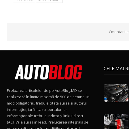
Cmentariile
CELE MAI 
Preluarea articolelor de pe AutoBlog.MD se
realizează în limita maximă de 500 de semne. În
mod obligatoriu, trebuie citată sursa și autorul
informației, iar în cazul portalurilor
informaționale trebuie indicat și linkul direct
(ACTIV) la sursă în lead. Prelucarea integrală se
poate realiza doar în condițiile unui acord