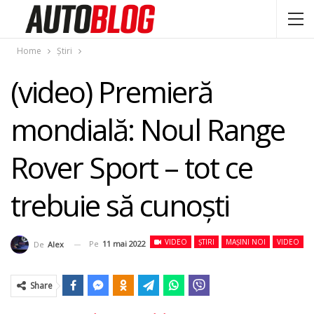
Home
Știri
(video) Premieră
mondială: Noul Range
Rover Sport – tot ce
trebuie să cunoşti
VIDEO
ȘTIRI
MAȘINI NOI
VIDEO
Pe
11 mai 2022
De
Alex
Share