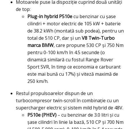
Motoarele puse la dispoziţie cuprind două unităţi
de top:
Plug-in hybrid P510e
cu benzinar cu şase
cilindri + motor electric de 105 kW + baterie
de 38.2 kWh (montată sub podea), pentru un
total de 510 CP, dar şi un
V8 Twin-Turbo
marca BMW
, care propune 530 CP şi 750 Nm
pentru 0-100 km/h în 4.5 secunde (o
dinamică similară cu fostul Range Rover
Sport SVR, în timp ce economia e carburant
este mai bună cu 17%) şi viteză maximă de
250 km/h.
Restul propulsoarelor dispun de un
turbocompresor twin-scroll în combinaţie cu un
supercharger electric şi sistem mild hybrid de 48V.
P510e (PHEV)
– cu benzinar de 3.0 litri şi cu
şase cilindri în linie la bază, 510 CP şi 700 Nm