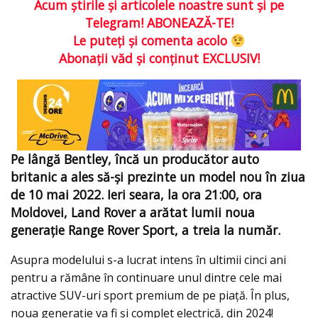
Acum ştirile şi articolele noastre sunt şi pe
Telegram! ABONEAZĂ-TE!
Le puteţi şi comenta acolo
Abonaţii văd şi conţinut EXCLUSIV!
Pe lângă Bentley, încă un producător auto
britanic a ales să-şi prezinte un model nou în ziua
de 10 mai 2022. Ieri seara, la ora 21:00, ora
Moldovei, Land Rover a arătat lumii noua
generaţie Range Rover Sport, a treia la număr.
Asupra modelului s-a lucrat intens în ultimii cinci ani
pentru a rămâne în continuare unul dintre cele mai
atractive SUV-uri sport premium de pe piaţă. În plus,
noua generaţie va fi şi complet electrică, din 2024!