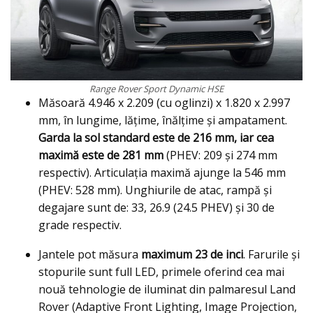
Range Rover Sport Dynamic HSE
Măsoară 4.946 x 2.209 (cu oglinzi) x 1.820 x 2.997
mm, în lungime, lăţime, înălţime şi ampatament.
Garda la sol standard este de 216 mm, iar cea
maximă este de 281 mm
(PHEV: 209 şi 274 mm
respectiv). Articulaţia maximă ajunge la 546 mm
(PHEV: 528 mm). Unghiurile de atac, rampă şi
degajare sunt de: 33, 26.9 (24.5 PHEV) şi 30 de
grade respectiv.
Jantele pot măsura
maximum 23 de inci
. Farurile şi
stopurile sunt full LED, primele oferind cea mai
nouă tehnologie de iluminat din palmaresul Land
Rover (Adaptive Front Lighting, Image Projection,