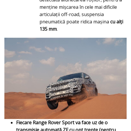
menține mişcarea în cele mai dificile
articulații off-road, suspensia
pneumatică poate ridica maşina
cu alţi
135 mm
.
Fiecare Range Rover Sport va face uz de o
transmisie automată ZF cu opt trepte (pentru