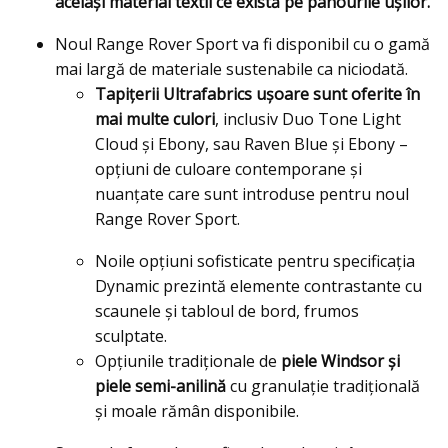
acelaşi material textil ce există pe panourile uşilor.
Noul Range Rover Sport va fi disponibil cu o gamă
mai largă de materiale sustenabile ca niciodată.
Tapiţerii Ultrafabrics ușoare sunt oferite în
mai multe culori
, inclusiv Duo Tone Light
Cloud și Ebony, sau Raven Blue și Ebony –
opțiuni de culoare contemporane și
nuanțate care sunt introduse pentru noul
Range Rover Sport.
Noile opțiuni sofisticate pentru specificaţia
Dynamic prezintă elemente contrastante cu
scaunele și tabloul de bord, frumos
sculptate.
Opțiunile tradiționale de
piele Windsor și
piele semi-anilină
cu granulație tradițională
și moale rămân disponibile.