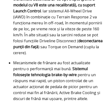
modelul cu V8 este una recalibrată), cu suport
Launch Control
. Iar sistemul All-Wheel Drive
(iAWD) în combinaţie cu Terrain Response 2 va
funcţiona mereu în off-road, în momentul pornirii
de pe loc, pe vreme rece şi la viteze de peste 160
km/h. În alte situaţii sau la sarcini reduse se pot
folosi funcţiile Driveline Disconnect (
deconectarea
punţii din faţă
) sau Torque on Demand (cuplu la
cerere).
Mecanismele de frânare au fost actualizate
pentru o performanţă mai bună.
Sistemul
foloseşte tehnologia brake-by-wire
pentru un
răspuns mai rapid, un piston controlat de un
actuator acționat de pedala de picior pentru un
control mai fin al frânării, Active Brake Cooling şi
discuri de frână mai uşoare, printre altele.