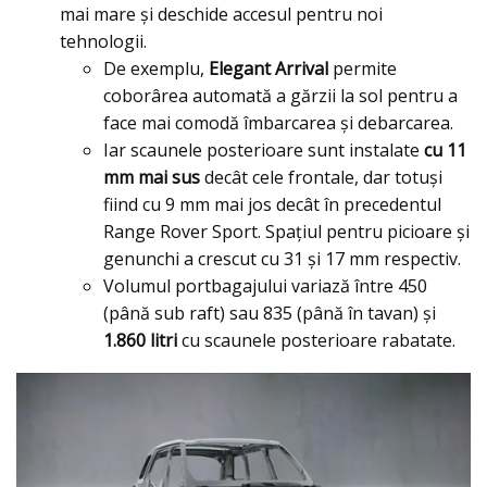
mai mare şi deschide accesul pentru noi
tehnologii.
De exemplu,
Elegant Arrival
permite
coborârea automată a gărzii la sol pentru a
face mai comodă îmbarcarea şi debarcarea.
Iar scaunele posterioare sunt instalate
cu 11
mm mai sus
decât cele frontale, dar totuşi
fiind cu 9 mm mai jos decât în precedentul
Range Rover Sport. Spaţiul pentru picioare şi
genunchi a crescut cu 31 şi 17 mm respectiv.
Volumul portbagajului variază între 450
(până sub raft) sau 835 (până în tavan) şi
1.860 litri
cu scaunele posterioare rabatate.