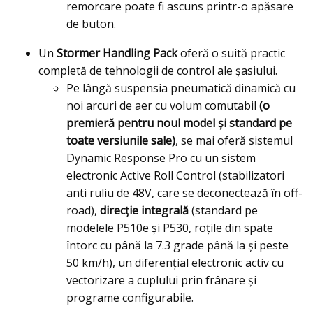
remorcare poate fi ascuns printr-o apăsare
de buton.
Un
Stormer Handling Pack
oferă o suită practic
completă de tehnologii de control ale șasiului.
Pe lângă suspensia pneumatică dinamică cu
noi arcuri de aer cu volum comutabil
(o
premieră pentru noul model şi standard pe
toate versiunile sale)
, se mai oferă sistemul
Dynamic Response Pro cu un sistem
electronic Active Roll Control (stabilizatori
anti ruliu de 48V, care se deconectează în off-
road),
direcție integrală
(standard pe
modelele P510e şi P530, roţile din spate
întorc cu până la 7.3 grade până la şi peste
50 km/h), un diferențial electronic activ cu
vectorizare a cuplului prin frânare și
programe configurabile.