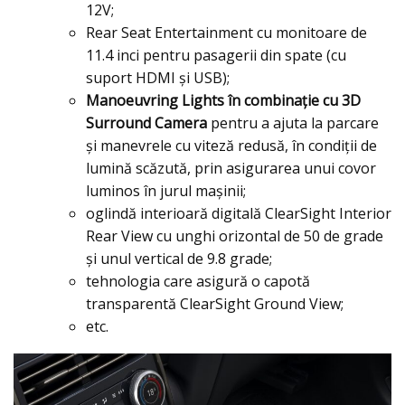
12V;
Rear Seat Entertainment cu monitoare de
11.4 inci pentru pasagerii din spate (cu
suport HDMI şi USB);
Manoeuvring Lights în combinaţie cu 3D
Surround Camera
pentru a ajuta la parcare
și manevrele cu viteză redusă, în condiții de
lumină scăzută, prin asigurarea unui covor
luminos în jurul maşinii;
oglindă interioară digitală ClearSight Interior
Rear View cu unghi orizontal de 50 de grade
şi unul vertical de 9.8 grade;
tehnologia care asigură o capotă
transparentă ClearSight Ground View;
etc.