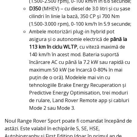
(1.500-2.500 rpm), 0-100 km/h în 6.6 secunde;
D350
(MHEV) – cu diesel de 3.0 litri şi cu şase
cilindri în linie la bază, 350 CP şi 700 Nm
(1.500-3.000 rpm), 0-100 km/h în 5.9 secunde;
Ambele motorizări plug-in hybrid pot
asigura şi o autonomie electrică de
până la
113 km în ciclu WLTP
, cu viteză maximă de
140 km/h în acest mod. Bateria suportă
încărcare AC cu până la 7.2 kW sau rapidă cu
maximum 50 kW (se încarcă 0-80% în mai
puţin de o oră). Modelele mai vin cu
tehnologiile Brake Energy Recuperation şi
Predictive Energy Optimisation, trei moduri
de rulare, Land Rover Remote app şi cabluri
Mode 2 sau Mode 3.
Noul Range Rover Sport poate fi comandat începând de
astăzi. Este valabil în echipările S, SE, HSE,
Autobiography şi First Edition (doar în primul an de