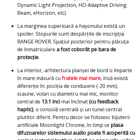
Dynamic Light Projection, HD-Adaptive Driving
Beam, eHorizon, etc).
La marginea superioară a hayonului există un
spoiler. Stopurile sunt despărțite de inscripția
RANGE ROVER. Spaţiul posterior pentru plăcuţa
de înmatriculare
a fost coborât pe bara de
protecţie
.
La interior, arhitectura planşei de bord o împarte
în mare măsură cu
fratele mai mare
, însă există
diferenţe în: poziţia de conducere (-20 mm),
scaune, volan cu diametru mai mic, monitor
central de
13.1 inci
mai înclinat
(cu feedback
haptic)
, o consolă centrală şi un tunel central
plutitor diferit. Pentru decor se folosesc bijuterii
artificiale Moonlight Chrome, în timp ce
plasa
difuzoarelor sistemului audio poate fi acoperită cu