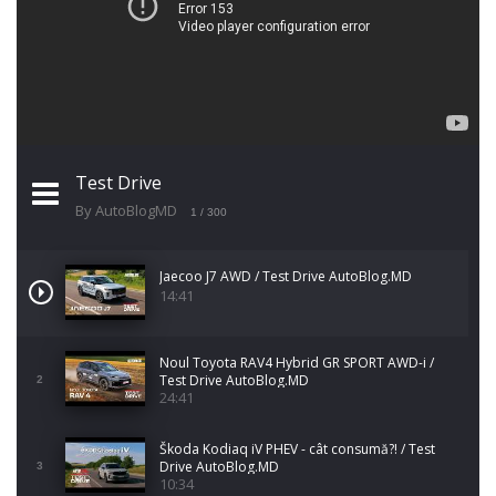
Test Drive
By AutoBlogMD
1
/ 300
Jaecoo J7 AWD / Test Drive AutoBlog.MD
14:41
Noul Toyota RAV4 Hybrid GR SPORT AWD-i /
Test Drive AutoBlog.MD
2
24:41
Škoda Kodiaq iV PHEV - cât consumă?! / Test
Drive AutoBlog.MD
3
10:34