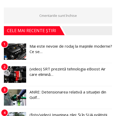
Cmentariile sunt închise
CELE MAI RECENTE ȘTIRI
1
Mai este nevoie de rodaj la mașinile moderne?
Ce se…
2
(video) SRT prezintă tehnologia eBoost Air
care elimină…
3
ANRE: Detensionarea relativă a situației din
Golf…
4
(foto/video) Imaginea zilei: Și în SUA polițiștii