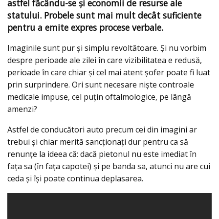
astfel făcându-se şi economii de resurse ale
statului. Probele sunt mai mult decât suficiente
pentru a emite expres procese verbale.
Imaginile sunt pur şi simplu revoltătoare. Şi nu vorbim
despre perioade ale zilei în care vizibilitatea e redusă,
perioade în care chiar şi cel mai atent şofer poate fi luat
prin surprindere. Ori sunt necesare nişte controale
medicale impuse, cel puţin oftalmologice, pe lângă
amenzi?
Astfel de conducători auto precum cei din imagini ar
trebui şi chiar merită sancţionaţi dur pentru ca să
renunțe la ideea că: dacă pietonul nu este imediat în
faţa sa (în faţa capotei) şi pe banda sa, atunci nu are cui
ceda şi îşi poate continua deplasarea.