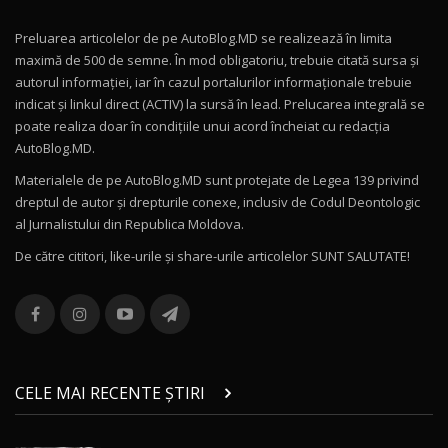
Preluarea articolelor de pe AutoBlog.MD se realizează în limita
Mercedes-AMG E 53 HYBRID 4MATIC+ / Test
maximă de 500 de semne. În mod obligatoriu, trebuie citată sursa și
Drive AutoBlog.MD
10
autorul informației, iar în cazul portalurilor informaționale trebuie
16:27
indicat și linkul direct (ACTIV) la sursă în lead. Prelucarea integrală se
poate realiza doar în condițiile unui acord încheiat cu redacţia
Noul Volvo ES90 / Test Drive AutoBlog.MD
AutoBlog.MD.
27:58
11
Materialele de pe AutoBlog.MD sunt protejate de Legea 139 privind
dreptul de autor și drepturile conexe, inclusiv de Codul Deontologic
Noul MG HS / Test Drive AutoBlog.MD
al Jurnalistului din Republica Moldova.
16:48
12
De către cititori, like-urile şi share-urile articolelor SUNT SALUTATE!
ROX 01: Test drive cu noul SUV chinezesc care
combină aventura cu luxul / AutoBlog.MD
13
36:08
ZEEKR 9X în Moldova: Am condus gigantul
chinez care face lumea să se întoarcă după el
14
CELE MAI RECENTE ȘTIRI
17:27
/ AutoBlog.MD
Noua Mazda CX-5 / Test Drive AutoBlog.MD