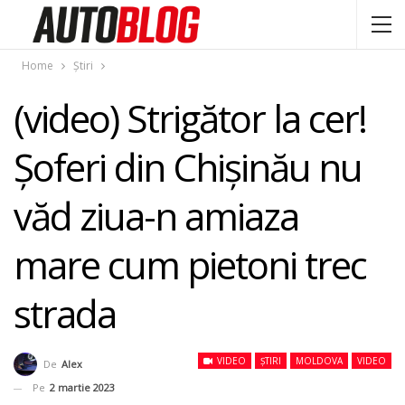
Home
Știri
(video) Strigător la cer!
Şoferi din Chişinău nu
văd ziua-n amiaza
mare cum pietoni trec
strada
VIDEO
ȘTIRI
MOLDOVA
VIDEO
De
Alex
Pe
2 martie 2023