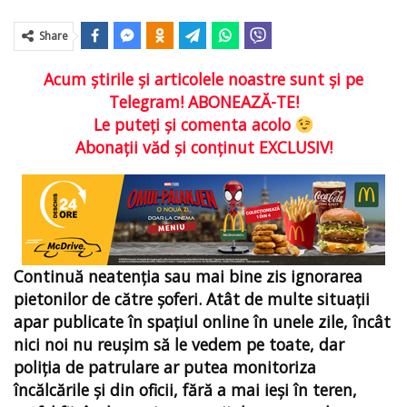
Share
Acum ştirile şi articolele noastre sunt şi pe
Telegram! ABONEAZĂ-TE!
Le puteţi şi comenta acolo
Abonaţii văd şi conţinut EXCLUSIV!
Continuă neatenția sau mai bine zis ignorarea
pietonilor de către şoferi. Atât de multe situaţii
apar publicate în spaţiul online în unele zile, încât
nici noi nu reuşim să le vedem pe toate, dar
poliţia de patrulare ar putea monitoriza
încălcările şi din oficii, fără a mai ieşi în teren,