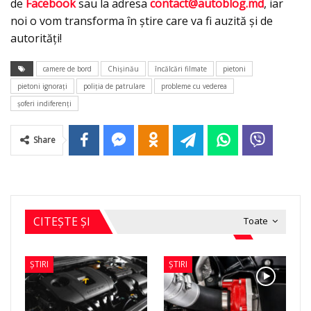
de
Facebook
sau la adresa
contact@autoblog.md
, iar
noi o vom transforma în știre care va fi auzită și de
autorități!
camere de bord
Chişinău
încălcări filmate
pietoni
pietoni ignoraţi
poliţia de patrulare
probleme cu vederea
şoferi indiferenţi
Share
CITEȘTE ȘI
Toate
ȘTIRI
ȘTIRI