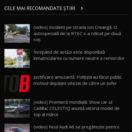
Micul BYD Dolphin Surf / Test Drive
CELE MAI RECOMANDATE ȘTIRI
AutoBlog.MD
21
16:59
(video) Incident pe strada Ion Creangă. O
Noua Mazda 6e / Test Drive AutoBlog.MD
autospecială de la RTEC s-a ridicat pe două
26:59
22
roți
Lynk & Co 01 / Test Drive AutoBlog.MD
Începând de astăzi este disponibilă
25:19
23
înmatricularea cu numere neutre a remorcilor
ZEEKR 009: Cel mai Performant și Confortabil
Justificare amuzantă. Poliţiştii au făcut public
Van Electric Testat în Moldova / AutoBlog.MD
24
motivul depăşirii vitezei de către un şofer
26:38
Land Rover Defender OCTA Edition One: Cel
(video) Premieră mondială: Show car-ul
mai Exclusiv și Puternic Defender Testat în
25
32:21
Moldova
Cadillac CELESTIQ anunţă viitorul model de
top al mărcii
Porsche 911 Spirit 70 / Test Drive
AutoBlog.MD
26
(video) Noul Audi A6 se pregăteşte pentru
10:57