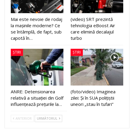
Mai este nevoie de rodaj
(video) SRT prezintă
la mașinile moderne? Ce
tehnologia eBoost Air
se întâmplă, de fapt, sub
care elimină decalajul
capotă în…
turbo
ȘTIRI
ȘTIRI
ANRE: Detensionarea
(foto/video) Imaginea
relativă a situației din Golf
zilei: Și în SUA polițiștii
influențează prețurile la…
uneori „stau în tufari”
ANTERIOR
URMĂTORUL