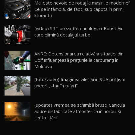
Mai este nevoie de rodaj la mașinile moderne?
14:37
15
Ce se întâmplă, de fapt, sub capotă în primii
kilometri
Cum merge? Škoda Octavia 4×4 DSG facelift //
AutoBlogMD
(video) SRT prezintă tehnologia eBoost Air
16
13:10
care elimină decalajul turbo
Lotus Eletre R / Test Drive AutoBlog.MD
20:06
17
ANRE: Detensionarea relativă a situației din
Golf influențează prețurile la carburanți în
Moldova
Va fi modelul nr.1 BYD în Moldova? BYD Seal U
DM-i / Test Drive AutoBlog.MD
18
(foto/video) Imaginea zilei: Și în SUA polițiștii
30:08
uneori „stau în tufari”
Noul Geely EX5 EM-i care a cucerit Moldova
înainte să ajungă în showroom / Test Drive
19
23:36
AutoBlog.MD
(update) Vremea se schimbă brusc: Canicula
aduce instabilitate atmosferică în nordul și
Noul ZEEKR 7X / Test Drive AutoBlog.MD
centrul țării
29:08
20