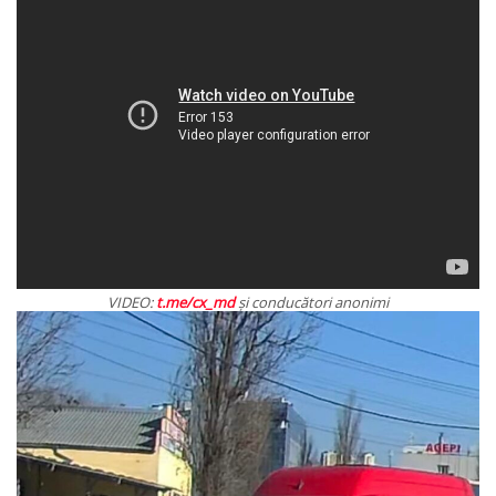
VIDEO:
t.me/cx_md
şi conducători anonimi