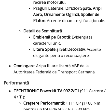
răcirea motorului.
Praguri Laterale, Difuzor Spate, Aripi
Aero, Ornamente Oglinzi, Spoiler de
Plafon
: Accente dinamice și funcționale.
Detalii de Semnătură
:
Emblemă pe Capotă
: Evidențiază
caracterul unic.
Litere Spate și Set Decorativ
: Accente
elegante pentru recunoaștere.
Omologare
: Aripa III are licență ABE de la
Autoritatea Federală de Transport Germană.
Performanță
TECHTRONIC Powerkit TA 092.2/C1
(911 Carrera /
4 / T ):
Creștere Performanță
: +111 CP și +80 Nm
pentru un total de 505 CP și 530 Nm.