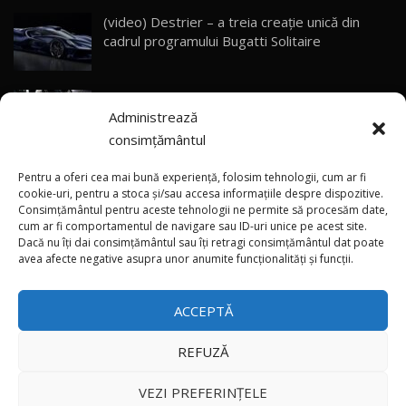
(video) Destrier – a treia creație unică din
Primele impresii despre BYD Seal U DM-i,
cadrul programului Bugatti Solitaire
Sealion 7 și Seal 5 DM-i / Test Drive
30
10:58
AutoBlog.MD
(video) SRT prezintă tehnologia eBoost Air
Noua Toyota Corolla Cross facelift / Test Drive
Administrează
care elimină decalajul turbo
AutoBlog.MD
31
13:56
consimțământul
ANRE: Detensionarea relativă a situației din
Noul Volvo EX90 / Test Drive AutoBlog.MD
Pentru a oferi cea mai bună experiență, folosim tehnologii, cum ar fi
32:06
32
Golf influențează prețurile la carburanți în
cookie-uri, pentru a stoca și/sau accesa informațiile despre dispozitive.
Consimțământul pentru aceste tehnologii ne permite să procesăm date,
Moldova
cum ar fi comportamentul de navigare sau ID-uri unice pe acest site.
Dacă nu îți dai consimțământul sau îți retragi consimțământul dat poate
×
MG RX5 - își merită banii? / Test Drive
(foto/video) Imaginea zilei: Și în SUA polițiștii
avea afecte negative asupra unor anumite funcționalități și funcții.
AutoBlog.MD
33
uneori „stau în tufari”
18:51
ACCEPTĂ
Noul DACIA DUSTER DIESEL! Primul test drive în
română
34
15:39
REFUZĂ
Toate drepturile rezervate © 2026
Noul Mercedes-Benz E 350 e - cât consumă?! /
VEZI PREFERINȚELE
Test Drive AutoBlog.MD
35