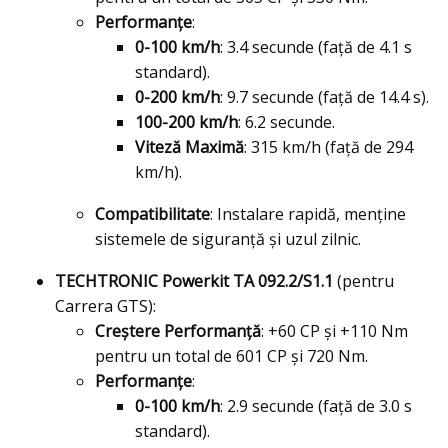
Performanțe
:
0-100 km/h
: 3.4 secunde (față de 4.1 s
standard).
0-200 km/h
: 9.7 secunde (față de 14.4 s).
100-200 km/h
: 6.2 secunde.
Viteză Maximă
: 315 km/h (față de 294
km/h).
Compatibilitate
: Instalare rapidă, menține
sistemele de siguranță și uzul zilnic.
TECHTRONIC Powerkit TA 092.2/S1.1
(pentru
Carrera GTS):
Creștere Performanță
: +60 CP și +110 Nm
pentru un total de 601 CP și 720 Nm.
Performanțe
:
0-100 km/h
: 2.9 secunde (față de 3.0 s
standard).