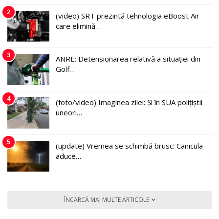
2
(video) SRT prezintă tehnologia eBoost Air
care elimină…
3
ANRE: Detensionarea relativă a situației din
Golf…
4
(foto/video) Imaginea zilei: Și în SUA polițiștii
uneori…
5
(update) Vremea se schimbă brusc: Canicula
aduce…
ÎNCARCĂ MAI MULTE ARTICOLE