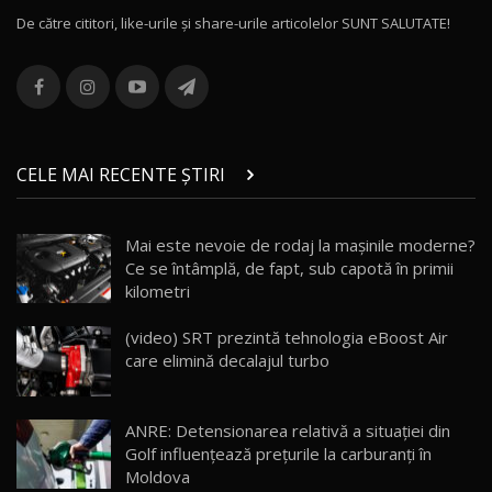
De către cititori, like-urile şi share-urile articolelor SUNT SALUTATE!
ROX 01: Test drive cu noul SUV chinezesc care
combină aventura cu luxul / AutoBlog.MD
13
36:08
ZEEKR 9X în Moldova: Am condus gigantul
chinez care face lumea să se întoarcă după el
14
CELE MAI RECENTE ȘTIRI
17:27
/ AutoBlog.MD
Noua Mazda CX-5 / Test Drive AutoBlog.MD
Mai este nevoie de rodaj la mașinile moderne?
14:37
15
Ce se întâmplă, de fapt, sub capotă în primii
kilometri
Cum merge? Škoda Octavia 4×4 DSG facelift //
AutoBlogMD
(video) SRT prezintă tehnologia eBoost Air
16
13:10
care elimină decalajul turbo
Lotus Eletre R / Test Drive AutoBlog.MD
20:06
17
ANRE: Detensionarea relativă a situației din
Golf influențează prețurile la carburanți în
Moldova
Va fi modelul nr.1 BYD în Moldova? BYD Seal U