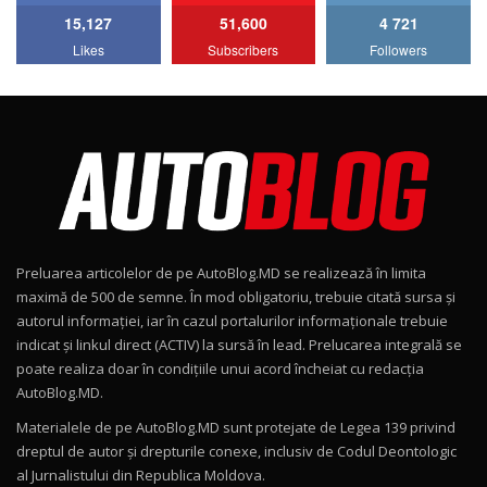
15,127
51,600
4 721
Lotus Emira Turbo SE / Test Drive
Likes
Subscribers
Followers
AutoBlog.MD
7
24:06
Noul Škoda Kodiaq RS / Test Drive
AutoBlog.MD în premieră națională
8
15:08
Noul Geely EX2 / Test Drive AutoBlog.MD
15:22
9
Preluarea articolelor de pe AutoBlog.MD se realizează în limita
Mercedes-AMG E 53 HYBRID 4MATIC+ / Test
maximă de 500 de semne. În mod obligatoriu, trebuie citată sursa și
Drive AutoBlog.MD
10
autorul informației, iar în cazul portalurilor informaționale trebuie
16:27
indicat și linkul direct (ACTIV) la sursă în lead. Prelucarea integrală se
poate realiza doar în condițiile unui acord încheiat cu redacţia
Noul Volvo ES90 / Test Drive AutoBlog.MD
AutoBlog.MD.
27:58
11
Materialele de pe AutoBlog.MD sunt protejate de Legea 139 privind
dreptul de autor și drepturile conexe, inclusiv de Codul Deontologic
Noul MG HS / Test Drive AutoBlog.MD
al Jurnalistului din Republica Moldova.
16:48
12