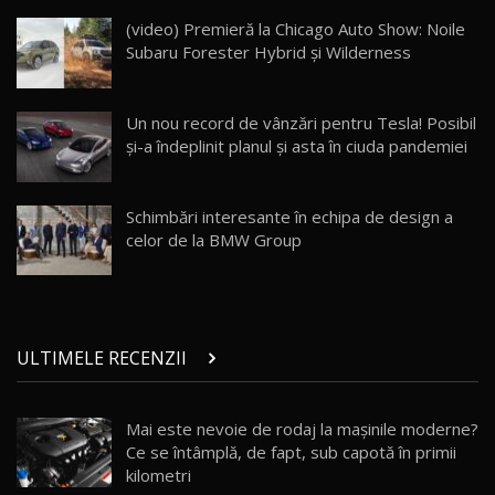
ZEEKR 009: Cel mai Performant și Confortabil
(video) Premieră la Chicago Auto Show: Noile
Van Electric Testat în Moldova / AutoBlog.MD
24
Subaru Forester Hybrid și Wilderness
26:38
Land Rover Defender OCTA Edition One: Cel
Un nou record de vânzări pentru Tesla! Posibil
mai Exclusiv și Puternic Defender Testat în
25
32:21
Moldova
şi-a îndeplinit planul şi asta în ciuda pandemiei
Porsche 911 Spirit 70 / Test Drive
AutoBlog.MD
26
Schimbări interesante în echipa de design a
10:57
celor de la BMW Group
Test Drive: Noile modele FENDT! Cum e să
conduci un tractor?!
27
22:49
ULTIMELE RECENZII
Noul Geely Monjaro 2025! Mai ieftin și mai
dotat / Test Drive AutoBlog.MD
28
23:05
Mai este nevoie de rodaj la mașinile moderne?
Ce se întâmplă, de fapt, sub capotă în primii
ZEEKR 9X - PRIMUL TEST DRIVE ÎN ROMÂNĂ!
CUM SE CONDUCE?
29
kilometri
33:40