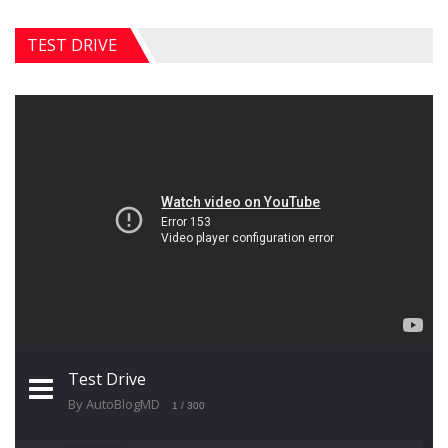
TEST DRIVE
Test Drive
By AutoBlogMD
1
/ 300