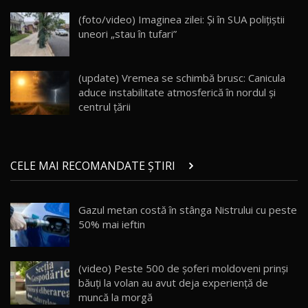
DM-i / Test Drive AutoBlog.MD
18
(foto/video) Imaginea zilei: Și în SUA polițiștii
30:08
uneori „stau în tufari”
Noul Geely EX5 EM-i care a cucerit Moldova
înainte să ajungă în showroom / Test Drive
19
23:36
AutoBlog.MD
(update) Vremea se schimbă brusc: Canicula
aduce instabilitate atmosferică în nordul și
Noul ZEEKR 7X / Test Drive AutoBlog.MD
centrul țării
29:08
20
Micul BYD Dolphin Surf / Test Drive
CELE MAI RECOMANDATE ȘTIRI
AutoBlog.MD
21
16:59
Gazul metan costă în stânga Nistrului cu peste
Noua Mazda 6e / Test Drive AutoBlog.MD
50% mai ieftin
26:59
22
Lynk & Co 01 / Test Drive AutoBlog.MD
(video) Peste 500 de şoferi moldoveni prinși
25:19
23
băuți la volan au avut deja experiență de
muncă la morgă