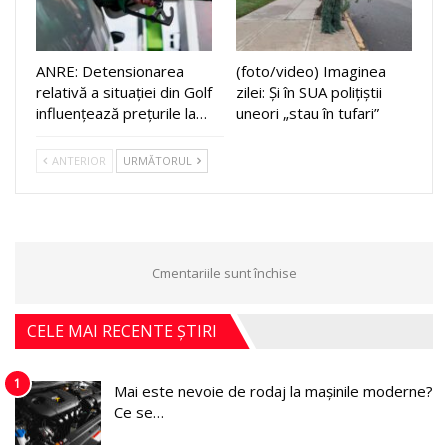
ANRE: Detensionarea
(foto/video) Imaginea
relativă a situației din Golf
zilei: Și în SUA polițiștii
influențează prețurile la…
uneori „stau în tufari”
ANTERIOR
URMĂTORUL
Cmentariile sunt închise
CELE MAI RECENTE ȘTIRI
1
Mai este nevoie de rodaj la mașinile moderne?
Ce se…