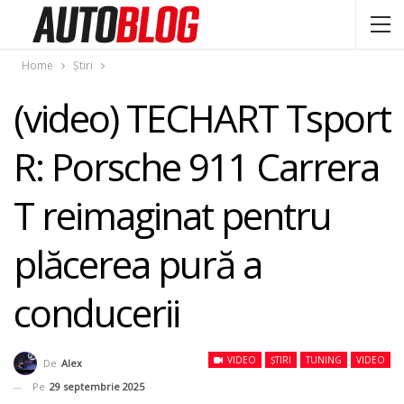
Home
Știri
(video) TECHART Tsport
R: Porsche 911 Carrera
T reimaginat pentru
plăcerea pură a
conducerii
VIDEO
ȘTIRI
TUNING
VIDEO
De
Alex
Pe
29 septembrie 2025