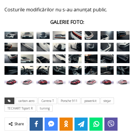
Costurile modificărilor nu s-au anunțat public.
GALERIE FOTO:
carbon aero
Carrera T
Porsche 911
powerkit
stejar
TECHART Tsport R
tuning
Share