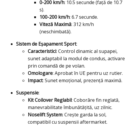
0-200 km/h
: 10.5 secunde (față de 10.7
s).
100-200 km/h
: 6.7 secunde.
Viteză Maximă
: 312 km/h
(neschimbată).
Sistem de Eșapament Sport
:
Caracteristici
: Control dinamic al supapei,
sunet adaptabil la modul de condus, activare
prin comandă de pe volan.
Omologare
: Aprobat în UE pentru uz rutier.
Impact
: Sunet emoțional, prezență maximă.
Suspensie
:
Kit Coilover Reglabil
: Coborâre fin reglată,
manevrabilitate îmbunătățită, uz zilnic.
Noselift System
: Crește garda la sol,
compatibil cu suspensii aftermarket.