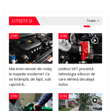
CITEȘTE ȘI
Toate
ȘTIRI
ȘTIRI
Mai este nevoie de rodaj
(video) SRT prezintă
la mașinile moderne? Ce
tehnologia eBoost Air
se întâmplă, de fapt, sub
care elimină decalajul
capotă în…
turbo
ȘTIRI
ȘTIRI