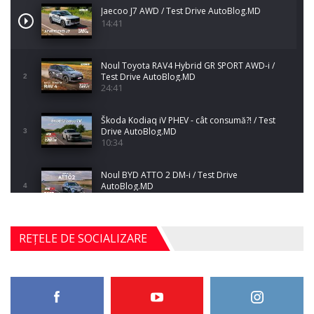
Jaecoo J7 AWD / Test Drive AutoBlog.MD
14:41
Noul Toyota RAV4 Hybrid GR SPORT AWD-i /
Test Drive AutoBlog.MD
2
24:41
Škoda Kodiaq iV PHEV - cât consumă?! / Test
Drive AutoBlog.MD
3
10:34
Noul BYD ATTO 2 DM-i / Test Drive
AutoBlog.MD
4
17:35
Noul Mercedes-Benz S-Class facelift (S 580
REȚELE DE SOCIALIZARE
4MATIC V223) / Test Drive AutoBlog.MD
5
27:33
HAVAL H5 / Test Drive AutoBlog.MD
11:58
6