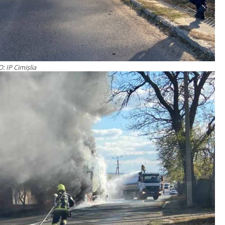
: IP Cimişlia