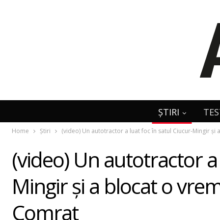
ȘTIRI
TES
Home
Știri
(video) Un autotractor a luat foc în satul Ciucur-Mingir ş
(video) Un autotractor a 
Mingir şi a blocat o vrem
Comrat