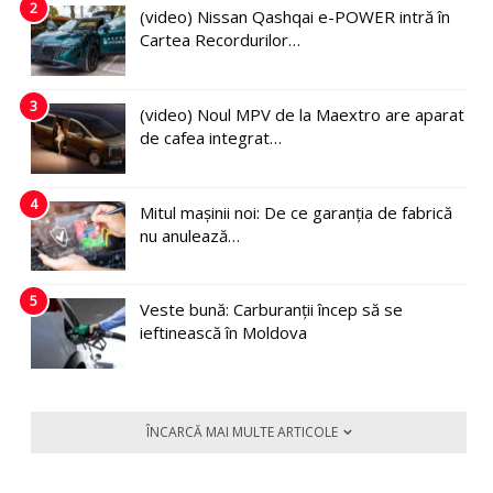
2
(video) Nissan Qashqai e-POWER intră în
Cartea Recordurilor…
3
(video) Noul MPV de la Maextro are aparat
de cafea integrat…
4
Mitul mașinii noi: De ce garanția de fabrică
nu anulează…
5
Veste bună: Carburanții încep să se
ieftinească în Moldova
ÎNCARCĂ MAI MULTE ARTICOLE