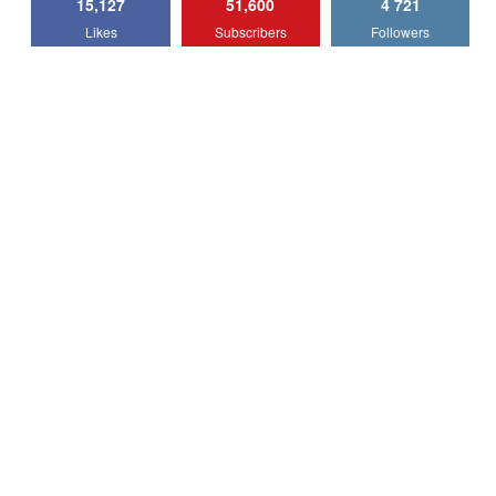
15,127
51,600
4 721
Lotus Emira Turbo SE / Test Drive
Likes
Subscribers
Followers
AutoBlog.MD
7
24:06
Noul Škoda Kodiaq RS / Test Drive
AutoBlog.MD în premieră națională
8
15:08
Noul Geely EX2 / Test Drive AutoBlog.MD
15:22
9
Mercedes-AMG E 53 HYBRID 4MATIC+ /
Test Drive AutoBlog.MD
10
16:27
Noul Volvo ES90 / Test Drive AutoBlog.MD
27:58
11
Noul MG HS / Test Drive AutoBlog.MD
16:48
12