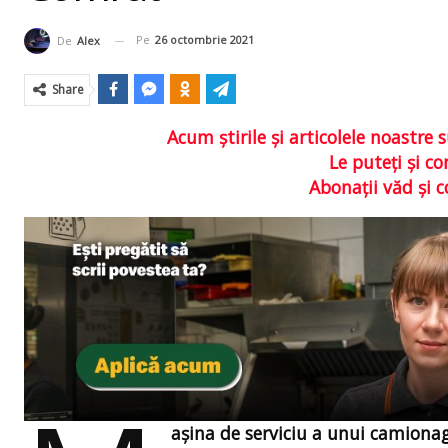
Pe
26 octombrie 2021
De
Alex
Share
Acum ştirile şi articolele noastr
Le puteţi şi 
Abonaţii văd şi 
aşina de serviciu a unui camionag