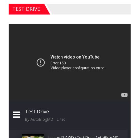
TEST DRIVE
Test Drive
By AutoBlogMD
1
/ 50
Jaecoo J7 AWD / Test Drive AutoBlog.MD