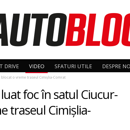
T DRIVE
VIDEO
SFATURI UTILE
DESPRE NO
i a blocat o vreme traseul Cimişlia-Comrat
luat foc în satul Ciucur-
e traseul Cimişlia-