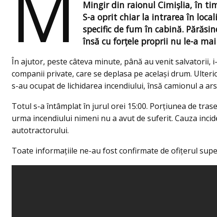
M
Mingir din raionul Cimişlia, în tim
S-a oprit chiar la intrarea în lo
specific de fum în cabină. Părăsin
însă cu forțele proprii nu le-a ma
În ajutor, peste câteva minute, până au venit salvatorii, 
companii private, care se deplasa pe acelaşi drum. Ulteri
s-au ocupat de lichidarea incendiului, însă camionul a ars
Totul s-a întâmplat în jurul orei 15:00. Porțiunea de tras
urma incendiului nimeni nu a avut de suferit. Cauza incid
autotractorului.
Toate informațiile ne-au fost confirmate de ofițerul superi