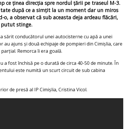
p ce ţinea direcţia spre nordul ţării pe traseul M-3.
calitate după ce a simțit la un moment dar un miros
d-o, a observat că sub aceasta deja ardeau flăcări,
i putut stinge.
i-a sărit conducătorul unei autocisterne cu apă a unei
or au ajuns şi două echipaje de pompieri din Cimişlia, care
 parţial. Remorca îi era goală.
eu a fost închisă pe o durată de circa 40-50 de minute. În
entului este numită un scurt circuit de sub cabina
or de presă al IP Cimișlia, Cristina Vicol.