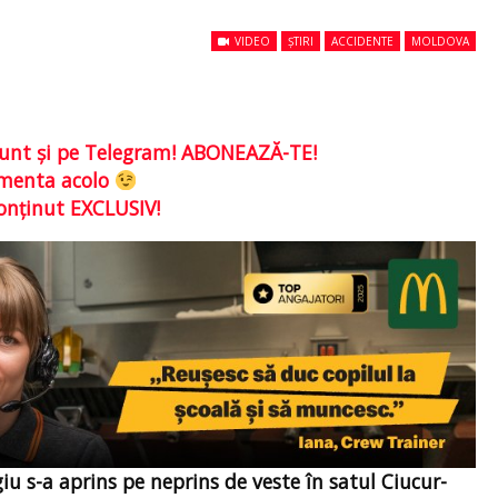
VIDEO
ȘTIRI
ACCIDENTE
MOLDOVA
e sunt şi pe Telegram! ABONEAZĂ-TE!
comenta acolo
conţinut EXCLUSIV!
iu s-a aprins pe neprins de veste în satul Ciucur-