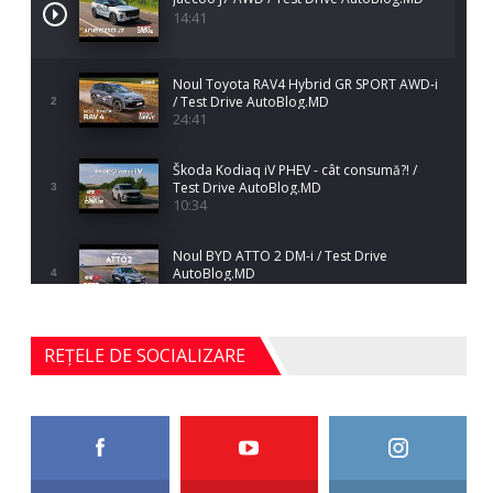
14:41
Noul Toyota RAV4 Hybrid GR SPORT AWD-i
/ Test Drive AutoBlog.MD
2
24:41
Škoda Kodiaq iV PHEV - cât consumă?! /
Test Drive AutoBlog.MD
3
10:34
Noul BYD ATTO 2 DM-i / Test Drive
AutoBlog.MD
4
17:35
Noul Mercedes-Benz S-Class facelift (S 580
REȚELE DE SOCIALIZARE
4MATIC V223) / Test Drive AutoBlog.MD
5
27:33
HAVAL H5 / Test Drive AutoBlog.MD
11:58
6