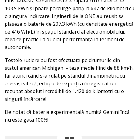
Plus. Această versiune este echipată cu o baterie de
103.9 kWh și poate parcurge până la 647 de kilometri cu
o singură încărcare. Inginerii de la ONE au reușit să
plaseze o baterie de 207.3 kWh (cu densitate energetică
de 416 Wh/L) în spațiul standard al electromobilului,
ceea ce practic i-a dublat performanţa în termeni de
autonomie.
Testele rutiere au fost efectuate pe drumurile din
statul american Michigan, viteza medie fiind de 88 km/h.
Iar atunci când s-a rulat pe standul dinamometric cu
aceeași viteză, echipa de experţi a înregistrat un
rezultat absolut incredibil de 1.420 de kilometri cu o
singură încărcare!
De notat că bateria experimentală numită Gemini încă
nu este gata 100%!