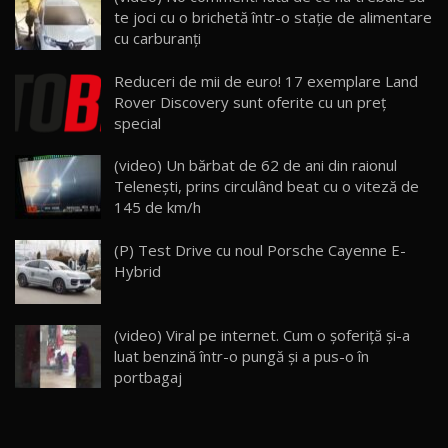
Noua Mazda 6e / Test Drive AutoBlog.MD
te joci cu o brichetă într-o staţie de alimentare
26:59
22
cu carburanţi
Lynk & Co 01 / Test Drive AutoBlog.MD
Reduceri de mii de euro! 17 exemplare Land
25:19
23
Rover Discovery sunt oferite cu un preţ
special
ZEEKR 009: Cel mai Performant și Confortabil
(video) Un bărbat de 62 de ani din raionul
Van Electric Testat în Moldova / AutoBlog.MD
24
Teleneşti, prins circulând beat cu o viteză de
26:38
145 de km/h
Land Rover Defender OCTA Edition One: Cel
(P) Test Drive cu noul Porsche Cayenne E-
mai Exclusiv și Puternic Defender Testat în
25
32:21
Moldova
Hybrid
Porsche 911 Spirit 70 / Test Drive
AutoBlog.MD
26
(video) Viral pe internet. Cum o şoferiţă şi-a
10:57
luat benzină într-o pungă şi a pus-o în
portbagaj
Test Drive: Noile modele FENDT! Cum e să
conduci un tractor?!
27
22:49