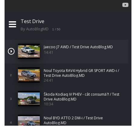
Test Drive
By AutoBlogMD
1
/ 50
Jaecoo J7 AWD / Test Drive AutoBlog.MD
14:41
Noul Toyota RAV4 Hybrid GR SPORT AWD-i /
Test Drive AutoBlog.MD
2
24:41
Škoda Kodiaq iV PHEV - cât consumă?! / Test
Drive AutoBlog.MD
3
10:34
Noul BYD ATTO 2 DM-i / Test Drive
AutoBlog.MD
4
17:35