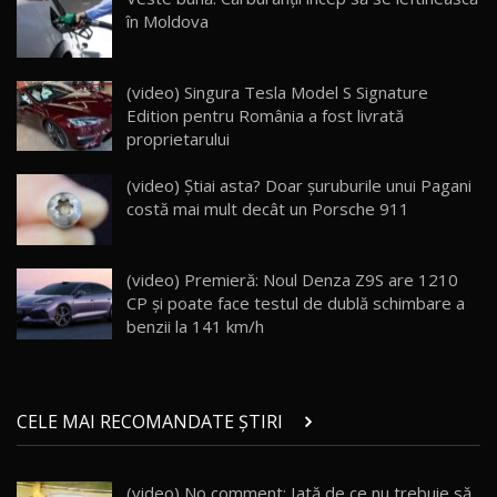
13:10
în Moldova
Lotus Eletre R / Test Drive AutoBlog.MD
20:06
17
(video) Singura Tesla Model S Signature
Edition pentru România a fost livrată
proprietarului
Va fi modelul nr.1 BYD în Moldova? BYD Seal U
DM-i / Test Drive AutoBlog.MD
18
(video) Știai asta? Doar șuruburile unui Pagani
30:08
costă mai mult decât un Porsche 911
Noul Geely EX5 EM-i care a cucerit Moldova
înainte să ajungă în showroom / Test Drive
19
23:36
AutoBlog.MD
(video) Premieră: Noul Denza Z9S are 1210
CP și poate face testul de dublă schimbare a
Noul ZEEKR 7X / Test Drive AutoBlog.MD
benzii la 141 km/h
29:08
20
Micul BYD Dolphin Surf / Test Drive
CELE MAI RECOMANDATE ȘTIRI
AutoBlog.MD
21
16:59
(video) No comment: Iată de ce nu trebuie să