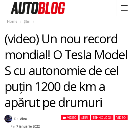
Home
Știri
(video) Un nou record
mondial! O Tesla Model
S cu autonomie de cel
puţin 1200 de km a
apărut pe drumuri
VIDEO
ȘTIRI
TEHNOLOGII
VIDEO
De
Alex
Pe
7 ianuarie 2022