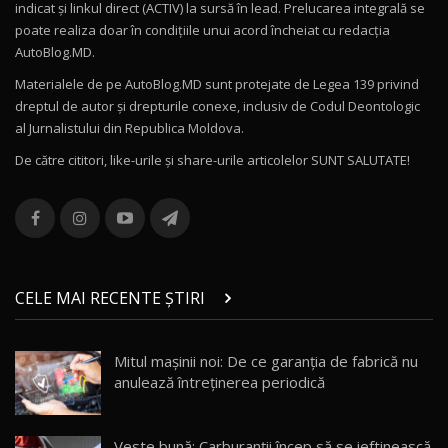
indicat și linkul direct (ACTIV) la sursă în lead. Prelucarea integrală se
poate realiza doar în condițiile unui acord încheiat cu redacţia
Noul Volvo ES90 / Test Drive AutoBlog.MD
AutoBlog.MD.
27:58
11
Materialele de pe AutoBlog.MD sunt protejate de Legea 139 privind
dreptul de autor și drepturile conexe, inclusiv de Codul Deontologic
Noul MG HS / Test Drive AutoBlog.MD
al Jurnalistului din Republica Moldova.
16:48
12
De către cititori, like-urile şi share-urile articolelor SUNT SALUTATE!
ROX 01: Test drive cu noul SUV chinezesc care
combină aventura cu luxul / AutoBlog.MD
13
36:08
ZEEKR 9X în Moldova: Am condus gigantul
chinez care face lumea să se întoarcă după el
14
CELE MAI RECENTE ȘTIRI
17:27
/ AutoBlog.MD
Noua Mazda CX-5 / Test Drive AutoBlog.MD
Mitul mașinii noi: De ce garanția de fabrică nu
14:37
15
anulează întreținerea periodică
Cum merge? Škoda Octavia 4×4 DSG facelift //
AutoBlogMD
Veste bună: Carburanții încep să se ieftinească
16