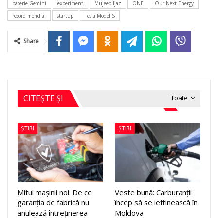
baterie Gemini
experiment
Mujeeb Ijaz
ONE
Our Next Energy
record mondial
startup
Tesla Model S
Share
CITEȘTE ȘI
Toate
ȘTIRI
ȘTIRI
Mitul mașinii noi: De ce
Veste bună: Carburanții
garanția de fabrică nu
încep să se ieftinească în
anulează întreținerea
Moldova