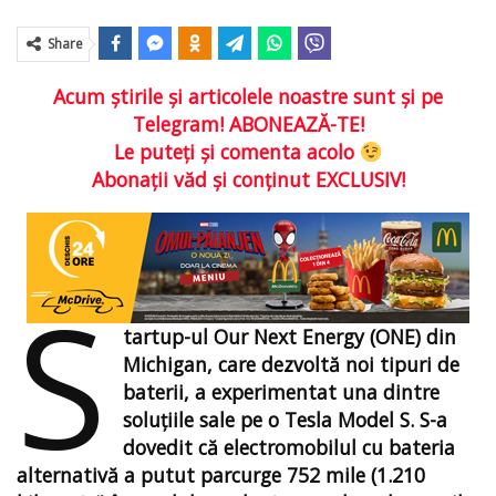
Share
Acum ştirile şi articolele noastre sunt şi pe
Telegram! ABONEAZĂ-TE!
Le puteţi şi comenta acolo
Abonaţii văd şi conţinut EXCLUSIV!
S
tartup-ul Our Next Energy (ONE) din
Michigan, care dezvoltă noi tipuri de
baterii, a experimentat una dintre
soluțiile sale pe o Tesla Model S. S-a
dovedit că electromobilul cu bateria
alternativă a putut parcurge 752 mile (1.210