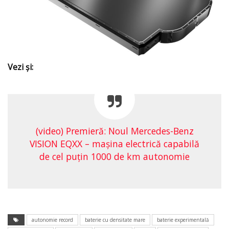
Vezi şi:
(video) Premieră: Noul Mercedes-Benz
VISION EQXX – maşina electrică capabilă
de cel puţin 1000 de km autonomie
autonomie record
baterie cu densitate mare
baterie experimentală