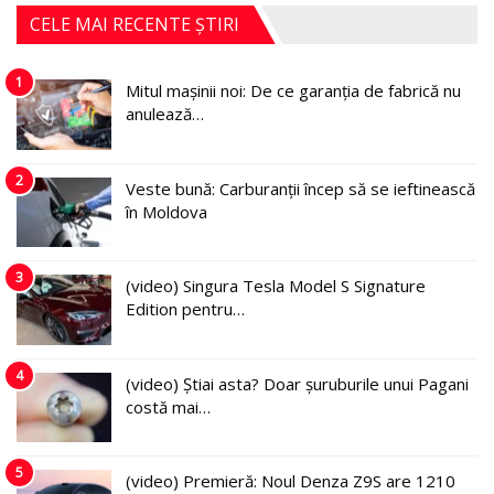
CELE MAI RECENTE ȘTIRI
1
Mitul mașinii noi: De ce garanția de fabrică nu
anulează…
2
Veste bună: Carburanții încep să se ieftinească
în Moldova
3
(video) Singura Tesla Model S Signature
Edition pentru…
4
(video) Știai asta? Doar șuruburile unui Pagani
costă mai…
5
(video) Premieră: Noul Denza Z9S are 1210