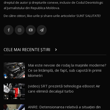
dreptul de autor și drepturile conexe, inclusiv de Codul Deontologic
Noul MG HS / Test Drive AutoBlog.MD
al Jurnalistului din Republica Moldova.
16:48
12
De către cititori, like-urile şi share-urile articolelor SUNT SALUTATE!
ROX 01: Test drive cu noul SUV chinezesc care
combină aventura cu luxul / AutoBlog.MD
13
36:08
ZEEKR 9X în Moldova: Am condus gigantul
chinez care face lumea să se întoarcă după el
14
CELE MAI RECENTE ȘTIRI
17:27
/ AutoBlog.MD
Noua Mazda CX-5 / Test Drive AutoBlog.MD
Mai este nevoie de rodaj la mașinile moderne?
14:37
15
Ce se întâmplă, de fapt, sub capotă în primii
kilometri
Cum merge? Škoda Octavia 4×4 DSG facelift //
AutoBlogMD
(video) SRT prezintă tehnologia eBoost Air
16
13:10
care elimină decalajul turbo
Lotus Eletre R / Test Drive AutoBlog.MD
20:06
17
ANRE: Detensionarea relativă a situației din