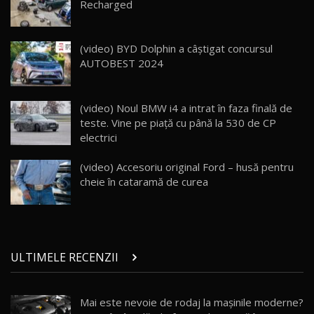
Recharged
ZEEKR 009: Cel mai Performant și Confortabil
(video) BYD Dolphin a câștigat concursul
Van Electric Testat în Moldova / AutoBlog.MD
24
AUTOBEST 2024
26:38
Land Rover Defender OCTA Edition One: Cel
(video) Noul BMW i4 a intrat în faza finală de
mai Exclusiv și Puternic Defender Testat în
25
32:21
Moldova
teste. Vine pe piaţă cu până la 530 de CP
electrici
Porsche 911 Spirit 70 / Test Drive
AutoBlog.MD
26
(video) Accesoriu original Ford – husă pentru
10:57
cheie în cataramă de curea
Test Drive: Noile modele FENDT! Cum e să
conduci un tractor?!
27
22:49
ULTIMELE RECENZII
Noul Geely Monjaro 2025! Mai ieftin și mai
dotat / Test Drive AutoBlog.MD
28
23:05
Mai este nevoie de rodaj la mașinile moderne?