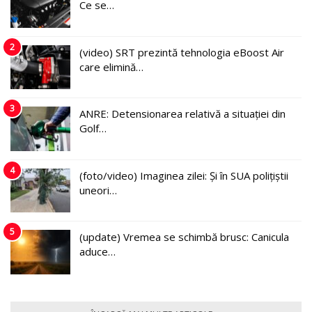
Ce se…
2
(video) SRT prezintă tehnologia eBoost Air
care elimină…
3
ANRE: Detensionarea relativă a situației din
Golf…
4
(foto/video) Imaginea zilei: Și în SUA polițiștii
uneori…
5
(update) Vremea se schimbă brusc: Canicula
aduce…