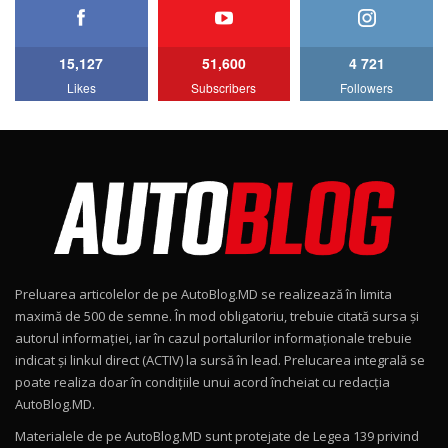
HAVAL H5 / Test Drive AutoBlog.MD
11:58
6
15,127
51,600
4 721
Lotus Emira Turbo SE / Test Drive
Likes
Subscribers
Followers
AutoBlog.MD
7
24:06
Noul Škoda Kodiaq RS / Test Drive
AutoBlog.MD în premieră națională
8
15:08
Noul Geely EX2 / Test Drive AutoBlog.MD
15:22
9
Preluarea articolelor de pe AutoBlog.MD se realizează în limita
Mercedes-AMG E 53 HYBRID 4MATIC+ / Test
maximă de 500 de semne. În mod obligatoriu, trebuie citată sursa și
Drive AutoBlog.MD
10
autorul informației, iar în cazul portalurilor informaționale trebuie
16:27
indicat și linkul direct (ACTIV) la sursă în lead. Prelucarea integrală se
poate realiza doar în condițiile unui acord încheiat cu redacţia
Noul Volvo ES90 / Test Drive AutoBlog.MD
AutoBlog.MD.
27:58
11
Materialele de pe AutoBlog.MD sunt protejate de Legea 139 privind