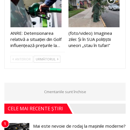
ANRE: Detensionarea
(foto/video) Imaginea
relativă a situației din Golf
zilei: Și în SUA polițiștii
influențează prețurile la…
uneori „stau în tufari”
ANTERIOR
URMĂTORUL
Cmentariile sunt închise
CELE MAI RECENTE ȘTIRI
1
Mai este nevoie de rodaj la mașinile moderne?