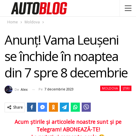
Home
Moldova
Anunț! Vama Leușeni
se închide în noaptea
din 7 spre 8 decembrie
MOLDOVA
ȘTIRI
Pe
7 decembrie 2023
De
Alex
Share
Acum ştirile şi articolele noastre sunt şi pe
Telegram! ABONEAZĂ-TE!