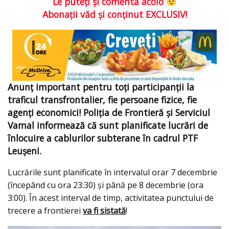
Le puteţi şi comenta acolo
Abonaţii văd şi conţinut EXCLUSIV!
Anunț important pentru toți participanții la
traficul transfrontalier, fie persoane fizice, fie
agenți economici! Poliția de Frontieră și Serviciul
Vamal informează că sunt planificate lucrări de
înlocuire a cablurilor subterane în cadrul PTF
Leușeni.
Lucrările sunt planificate în intervalul orar 7 decembrie
(începând cu ora 23:30) și până pe 8 decembrie (ora
3:00). În acest interval de timp, activitatea punctului de
trecere a frontierei
va fi sistată
!