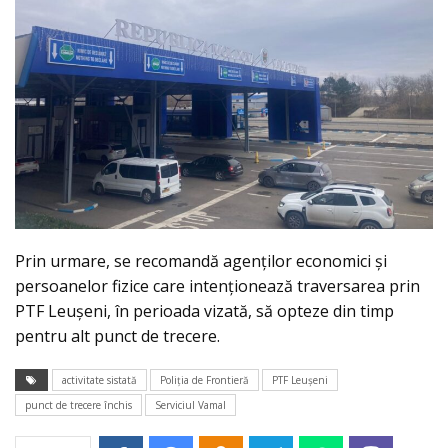
Prin urmare, se recomandă agenților economici și
persoanelor fizice care intenționează traversarea prin
PTF Leușeni, în perioada vizată, să opteze din timp
pentru alt punct de trecere.
activitate sistată
Poliția de Frontieră
PTF Leușeni
punct de trecere închis
Serviciul Vamal