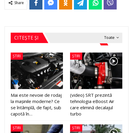
Share
CITEȘTE ȘI
Toate
ȘTIRI
ȘTIRI
Mai este nevoie de rodaj
(video) SRT prezintă
la mașinile moderne? Ce
tehnologia eBoost Air
se întâmplă, de fapt, sub
care elimină decalajul
capotă în…
turbo
ȘTIRI
ȘTIRI