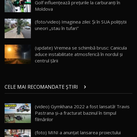
Golf influențează prețurile la carburanți în
Moldova
Va fi modelul nr.1 BYD în Moldova? BYD Seal U
DM-i / Test Drive AutoBlog.MD
18
(foto/video) Imaginea zilei: Și în SUA polițiștii
30:08
uneori „stau în tufari”
Noul Geely EX5 EM-i care a cucerit Moldova
înainte să ajungă în showroom / Test Drive
19
23:36
AutoBlog.MD
(update) Vremea se schimbă brusc: Canicula
aduce instabilitate atmosferică în nordul și
Noul ZEEKR 7X / Test Drive AutoBlog.MD
centrul țării
29:08
20
Micul BYD Dolphin Surf / Test Drive
CELE MAI RECOMANDATE ȘTIRI
AutoBlog.MD
21
16:59
(video) Gymkhana 2022 a fost lansată! Travis
Noua Mazda 6e / Test Drive AutoBlog.MD
Pastrana şi-a fracturat bazinul în timpul
26:59
22
filmărilor
Lynk & Co 01 / Test Drive AutoBlog.MD
(foto) MINI a anunţat lansarea proiectului
25:19
23