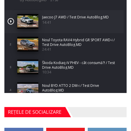
1
/ 50
Jaecoo J7 AWD / Test Drive AutoBlog.MD
14:41
Noul Toyota RAV4 Hybrid GR SPORT AWD-i /
Test Drive AutoBlog.MD
2
24:41
Škoda Kodiaq iV PHEV - cât consumă?! / Test
Drive AutoBlog.MD
3
10:34
Noul BYD ATTO 2 DM-i / Test Drive
AutoBlog.MD
4
17:35
Noul Mercedes-Benz S-Class facelift (S 580
REȚELE DE SOCIALIZARE
4MATIC V223) / Test Drive AutoBlog.MD
5
27:33