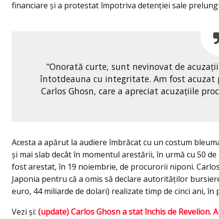
financiare şi a protestat împotriva detenţiei sale prelungi
“Onorată curte, sunt nevinovat de acuzaţi
întotdeauna cu integritate. Am fost acuzat pe
Carlos Ghosn, care a apreciat acuzaţiile proc
Acesta a apărut la audiere îmbrăcat cu un costum bleumar
şi mai slab decât în momentul arestării, în urmă cu 50 de 
fost arestat, în 19 noiembrie, de procurorii niponi. Carlo
Japonia pentru că a omis să declare autorităţilor bursier
euro, 44 miliarde de dolari) realizate timp de cinci ani, î
Vezi şi:
(update) Carlos Ghosn a stat închis de Revelion. An