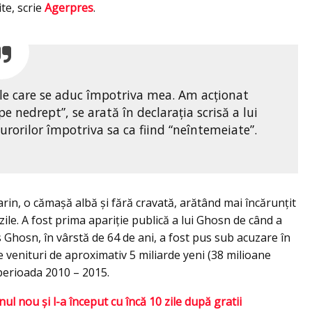
te, scrie
Agerpres
.
ile care se aduc împotriva mea. Am acţionat
 nedrept”, se arată în declaraţia scrisă a lui
urorilor împotriva sa ca fiind “neîntemeiate”.
in, o cămaşă albă şi fără cravată, arătând mai încărunţit
zile. A fost prima apariţie publică a lui Ghosn de când a
s Ghosn, în vârstă de 64 de ani, a fost pus sub acuzare în
e venituri de aproximativ 5 miliarde yeni (38 milioane
n perioada 2010 – 2015.
ul nou şi l-a început cu încă 10 zile după gratii