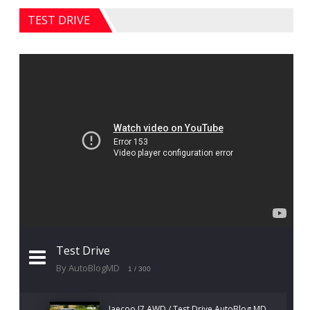
TEST DRIVE
Test Drive
By AutoBlogMD
1
/ 300
Jaecoo J7 AWD / Test Drive AutoBlog.MD