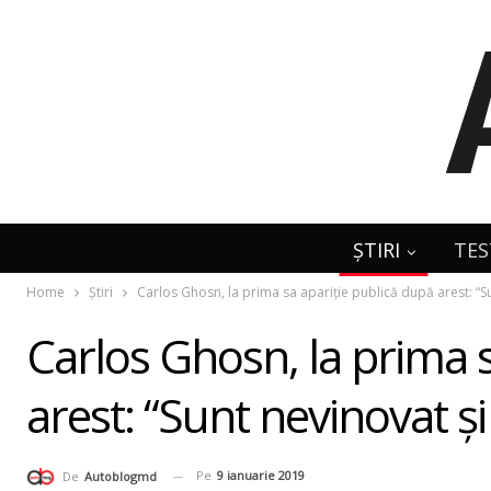
ȘTIRI
TES
Home
Știri
Carlos Ghosn, la prima sa apariţie publică după arest: “S
Carlos Ghosn, la prima s
arest: “Sunt nevinovat ş
Pe
9 ianuarie 2019
De
Autoblogmd