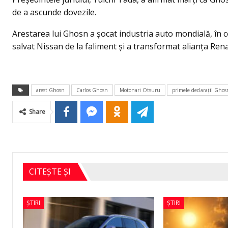
de a ascunde dovezile.
Arestarea lui Ghosn a şocat industria auto mondială, în co
salvat Nissan de la faliment şi a transformat alianţa Re
arest Ghosn
Carlos Ghosn
Motonari Otsuru
primele declaraţii Ghos
Share
CITEȘTE ȘI
ȘTIRI
ȘTIRI