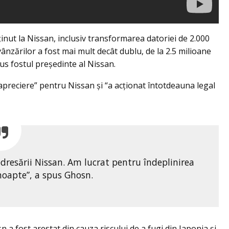
ţinut la Nissan, inclusiv transformarea datoriei de 2.000
vânzărilor a fost mai mult decât dublu, de la 2.5 milioane
pus fostul preşedinte al Nissan.
apreciere” pentru Nissan şi “a acţionat întotdeauna legal
dresării Nissan. Am lucrat pentru îndeplinirea
 noapte”, a spus Ghosn.
n a fost arestat din cauza riscului de a fugi din Japonia şi