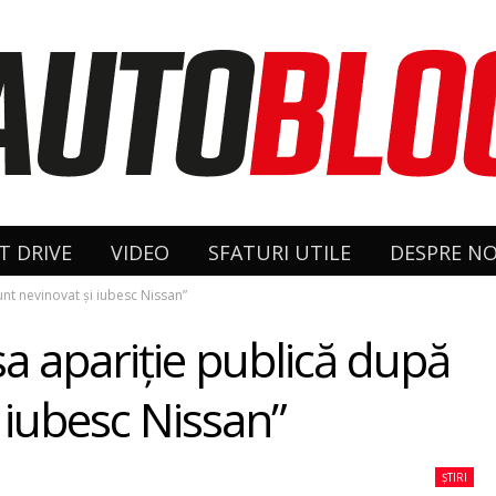
T DRIVE
VIDEO
SFATURI UTILE
DESPRE NO
unt nevinovat şi iubesc Nissan”
a apariţie publică după
i iubesc Nissan”
ȘTIRI