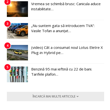
2
Vremea se schimbă brusc: Canicula aduce
instabilitate…
3
„Nu suntem gata să introducem TVA”:
Vasile Tofan a anunțat…
4
(video) Cât a consumat noul Lotus Eletre X
Plug-in Hybrid pe…
5
Benzină 95 mai ieftină cu 22 de bani.
Tarifele plafon…
ÎNCARCĂ MAI MULTE ARTICOLE