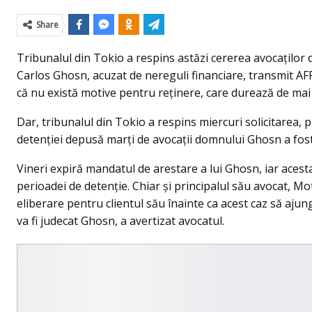
Share
Tribunalul din Tokio a respins astăzi cererea avocaţilor d
Carlos Ghosn, acuzat de nereguli financiare, transmit AFP
că nu există motive pentru reţinere, care durează de mai 
Dar, tribunalul din Tokio a respins miercuri solicitarea,
detenţiei depusă marţi de avocaţii domnului Ghosn a fost 
Vineri expiră mandatul de arestare a lui Ghosn, iar acesta 
perioadei de detenţie. Chiar şi principalul său avocat, 
eliberare pentru clientul său înainte ca acest caz să ajun
va fi judecat Ghosn, a avertizat avocatul.