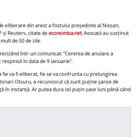
e eliberare din arest a fostului preşedinte al Nissan,
 şi Reuters, citate de
economica.net
. Avocaţii au susţinut
mult de 50 de zile.
 precizând într-un comunicat: “Cererea de anulare a
respinsă în data de 9 ianuarie”.
fie va fi eliberat, fie se va confrunta cu prelungirea
Motonari Otsuru, a recunoscut că sunt puţine şanse de
gă în instanţă. Ar putea dura cel puţin şase luni până când