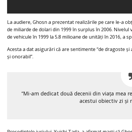
La audiere, Ghosn a prezentat realizările pe care le-a ob
de miliarde de dolari din 1999 în surplus în 2006. Nivelul 
de vehicule în 1999 la 5.8 milioane de unităţi în 2016, a s
Acesta a dat asigurări că are sentimente “de dragoste şi 
şi onorabil”.
“Mi-am dedicat două decenii din viaţa mea re
acestui obiectiv zi şi
Preşedintele juriului, Yuichi Tada, a afirmat marţi că Ghos