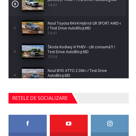
14:41
Noul Toyota RAV4 Hybrid GR SPORT AWD-i
/ Test Drive AutoBlog.MD
2
24:41
Škoda Kodiaq iV PHEV - cât consumă?! /
Test Drive AutoBlog.MD
3
10:34
Noul BYD ATTO 2 DM-i / Test Drive
AutoBlog.MD
4
17:35
Noul Mercedes-Benz S-Class facelift (S 580
REȚELE DE SOCIALIZARE
4MATIC V223) / Test Drive AutoBlog.MD
5
27:33
HAVAL H5 / Test Drive AutoBlog.MD
11:58
6