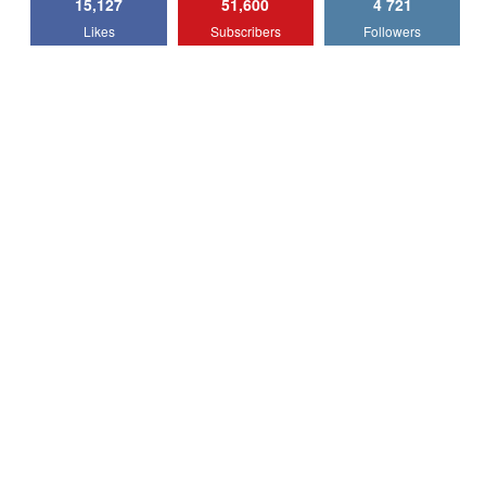
15,127
51,600
4 721
Lotus Emira Turbo SE / Test Drive
Likes
Subscribers
Followers
AutoBlog.MD
7
24:06
Noul Škoda Kodiaq RS / Test Drive
AutoBlog.MD în premieră națională
8
15:08
Noul Geely EX2 / Test Drive AutoBlog.MD
15:22
9
Mercedes-AMG E 53 HYBRID 4MATIC+ /
Test Drive AutoBlog.MD
10
16:27
Noul Volvo ES90 / Test Drive AutoBlog.MD
27:58
11
Noul MG HS / Test Drive AutoBlog.MD
16:48
12