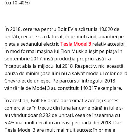
(cu 10-40%).
În 2018, cererea pentru Bolt EV a scăzut la 18.020 de
unități, ceea ce s-a datorat, în primul rând, apariției pe
piața a sedanului electric
Tesla Model 3
relativ accesibil.
În mod formal maşina lui Elon Musk a ieşit pe piaţă în
septembrie 2017, însă producţia propriu-zisă i-a
început abia la mijlocul lui 2018. Respectiv, nici această
pauză de minim şase luni nu a salvat modelul celor de la
Chevrolet de un eşec. Pe parcursul întregului 2018
vânzările de Model 3 au constituit 140.317 exemplare.
În acest an, Bolt EV arată aproximativ același succes
comercial ca în trecut: din luna ianuarie până în iulie s-
au vândut doar 8.282 de unități, ceea ce înseamnă cu
5.4% mai mult decât în ​​aceeași perioadă din 2018. Dar
Tesla Model 3 are mult mai mult succes: în primele