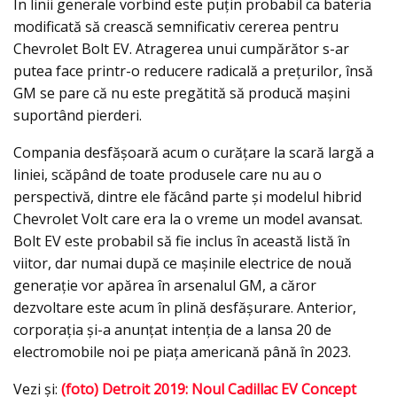
În linii generale vorbind este puțin probabil ca bateria
modificată să crească semnificativ cererea pentru
Chevrolet Bolt EV. Atragerea unui cumpărător s-ar
putea face printr-o reducere radicală a prețurilor, însă
GM se pare că nu este pregătită să producă mașini
suportând pierderi.
Compania desfășoară acum o curățare la scară largă a
liniei, scăpând de toate produsele care nu au o
perspectivă, dintre ele făcând parte şi modelul hibrid
Chevrolet Volt care era la o vreme un model avansat.
Bolt EV este probabil să fie inclus în această listă în
viitor, dar numai după ce mașinile electrice de nouă
generație vor apărea în arsenalul GM, a căror
dezvoltare este acum în plină desfăşurare. Anterior,
corporația și-a anunțat intenția de a lansa 20 de
electromobile noi pe piața americană până în 2023.
Vezi şi:
(foto) Detroit 2019: Noul Cadillac EV Concept