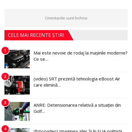
Cmentariile sunt închise
CELE MAI RECENTE ȘTIRI
1
Mai este nevoie de rodaj la mașinile moderne?
Ce se…
2
(video) SRT prezintă tehnologia eBoost Air
care elimină…
3
ANRE: Detensionarea relativă a situației din
Golf…
4
(foto/video) Imaginea zilei: Și în SUA polițiștii