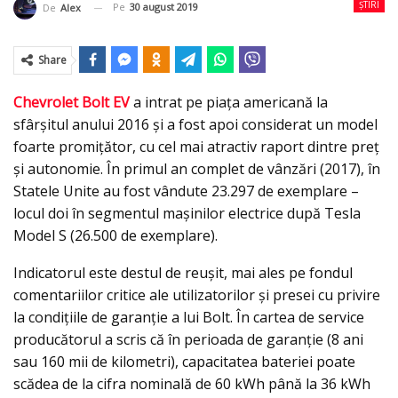
ȘTIRI
Pe
30 august 2019
De
Alex
Share
Chevrolet Bolt EV
a intrat pe piața americană la
sfârșitul anului 2016 și a fost apoi considerat un model
foarte promițător, cu cel mai atractiv raport dintre preț
și autonomie. În primul an complet de vânzări (2017), în
Statele Unite au fost vândute 23.297 de exemplare –
locul doi în segmentul mașinilor electrice după Tesla
Model S (26.500 de exemplare).
Indicatorul este destul de reușit, mai ales pe fondul
comentariilor critice ale utilizatorilor și presei cu privire
la condițiile de garanție a lui Bolt. În cartea de service
producătorul a scris că în perioada de garanție (8 ani
sau 160 mii de kilometri), capacitatea bateriei poate
scădea de la cifra nominală de 60 kWh până la 36 kWh