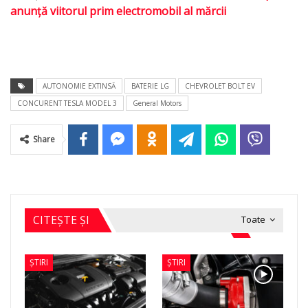
anunţă viitorul prim electromobil al mărcii
AUTONOMIE EXTINSĂ
BATERIE LG
CHEVROLET BOLT EV
CONCURENT TESLA MODEL 3
General Motors
Share
CITEȘTE ȘI
Toate
ȘTIRI
ȘTIRI