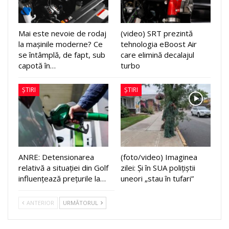
Mai este nevoie de rodaj
(video) SRT prezintă
la mașinile moderne? Ce
tehnologia eBoost Air
se întâmplă, de fapt, sub
care elimină decalajul
capotă în…
turbo
ȘTIRI
ȘTIRI
ANRE: Detensionarea
(foto/video) Imaginea
relativă a situației din Golf
zilei: Și în SUA polițiștii
influențează prețurile la…
uneori „stau în tufari”
ANTERIOR
URMĂTORUL