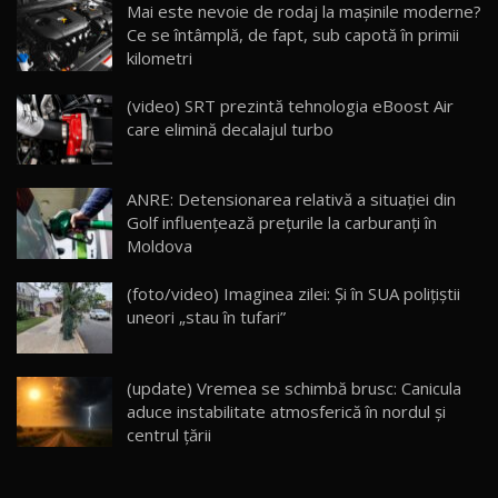
Mai este nevoie de rodaj la mașinile moderne?
14:37
15
Ce se întâmplă, de fapt, sub capotă în primii
kilometri
Cum merge? Škoda Octavia 4×4 DSG facelift //
AutoBlogMD
(video) SRT prezintă tehnologia eBoost Air
16
13:10
care elimină decalajul turbo
Lotus Eletre R / Test Drive AutoBlog.MD
20:06
17
ANRE: Detensionarea relativă a situației din
Golf influențează prețurile la carburanți în
Moldova
Va fi modelul nr.1 BYD în Moldova? BYD Seal U
DM-i / Test Drive AutoBlog.MD
18
(foto/video) Imaginea zilei: Și în SUA polițiștii
30:08
uneori „stau în tufari”
Noul Geely EX5 EM-i care a cucerit Moldova
înainte să ajungă în showroom / Test Drive
19
23:36
AutoBlog.MD
(update) Vremea se schimbă brusc: Canicula
aduce instabilitate atmosferică în nordul și
Noul ZEEKR 7X / Test Drive AutoBlog.MD
centrul țării
29:08
20