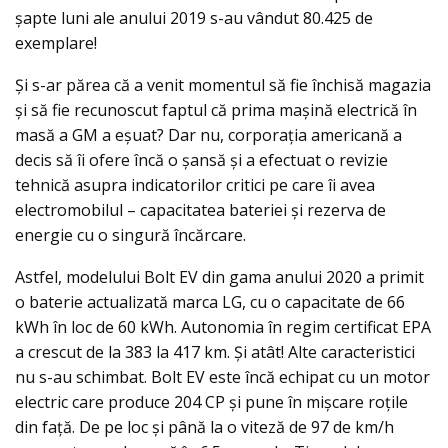
șapte luni ale anului 2019 s-au vândut 80.425 de
exemplare!
Şi s-ar părea că a venit momentul să fie închisă magazia
și să fie recunoscut faptul că prima mașină electrică în
masă a GM a eșuat? Dar nu, corporația americană a
decis să îi ofere încă o șansă și a efectuat o revizie
tehnică asupra indicatorilor critici pe care îi avea
electromobilul – capacitatea bateriei și rezerva de
energie cu o singură încărcare.
Astfel, modelului Bolt EV din gama anului 2020 a primit
o baterie actualizată marca LG, cu o capacitate de 66
kWh în loc de 60 kWh. Autonomia în regim certificat EPA
a crescut de la 383 la 417 km. Şi atât! Alte caracteristici
nu s-au schimbat. Bolt EV este încă echipat cu un motor
electric care produce 204 CP şi pune în mişcare roțile
din față. De pe loc şi până la o viteză de 97 de km/h