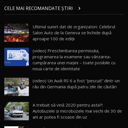
Micul BYD Dolphin Surf / Test Drive
CELE MAI RECOMANDATE ȘTIRI
AutoBlog.MD
21
16:59
Ultimul sunet dat de organizatori. Celebrul
Noua Mazda 6e / Test Drive AutoBlog.MD
Salon Auto de la Geneva se închide după
26:59
22
aproape 100 de ediții
Lynk & Co 01 / Test Drive AutoBlog.MD
(video) Preschimbarea permisului,
25:19
23
programarea la examene sau vânzarea-
cumpărarea unei mașini – toate posibile cu
noua carte de identitate
ZEEKR 009: Cel mai Performant și Confortabil
Van Electric Testat în Moldova / AutoBlog.MD
24
(video) Un Audi RS 6 a fost “pescuit” dintr-un
26:38
râu din Germania după patru zile de căutări
Land Rover Defender OCTA Edition One: Cel
mai Exclusiv și Puternic Defender Testat în
25
32:21
Moldova
A trebuit să vină 2020 pentru asta?!
Autobuzele și microbuzele mai vechi de 30 de
ani ar putea fi scoase din uz
Porsche 911 Spirit 70 / Test Drive
AutoBlog.MD
26
10:57