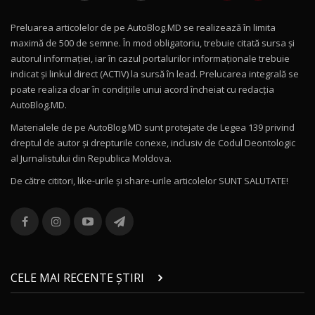
Preluarea articolelor de pe AutoBlog.MD se realizează în limita
Mercedes-AMG E 53 HYBRID 4MATIC+ / Test
maximă de 500 de semne. În mod obligatoriu, trebuie citată sursa și
Drive AutoBlog.MD
10
autorul informației, iar în cazul portalurilor informaționale trebuie
16:27
indicat și linkul direct (ACTIV) la sursă în lead. Prelucarea integrală se
poate realiza doar în condițiile unui acord încheiat cu redacţia
Noul Volvo ES90 / Test Drive AutoBlog.MD
AutoBlog.MD.
27:58
11
Materialele de pe AutoBlog.MD sunt protejate de Legea 139 privind
dreptul de autor și drepturile conexe, inclusiv de Codul Deontologic
Noul MG HS / Test Drive AutoBlog.MD
al Jurnalistului din Republica Moldova.
16:48
12
De către cititori, like-urile şi share-urile articolelor SUNT SALUTATE!
ROX 01: Test drive cu noul SUV chinezesc care
combină aventura cu luxul / AutoBlog.MD
13
36:08
ZEEKR 9X în Moldova: Am condus gigantul
chinez care face lumea să se întoarcă după el
14
CELE MAI RECENTE ȘTIRI
17:27
/ AutoBlog.MD
Noua Mazda CX-5 / Test Drive AutoBlog.MD