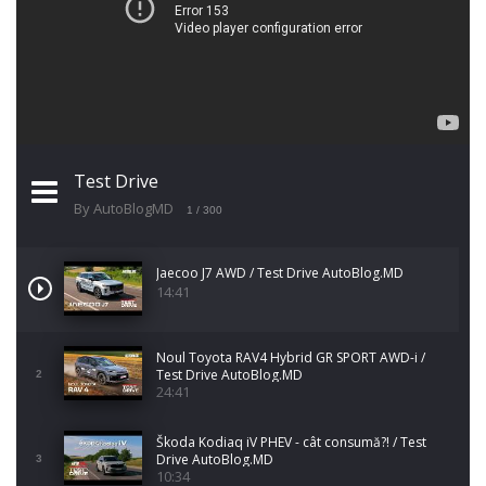
Test Drive
By AutoBlogMD
1
/ 300
Jaecoo J7 AWD / Test Drive AutoBlog.MD
14:41
Noul Toyota RAV4 Hybrid GR SPORT AWD-i /
Test Drive AutoBlog.MD
2
24:41
Škoda Kodiaq iV PHEV - cât consumă?! / Test
Drive AutoBlog.MD
3
10:34