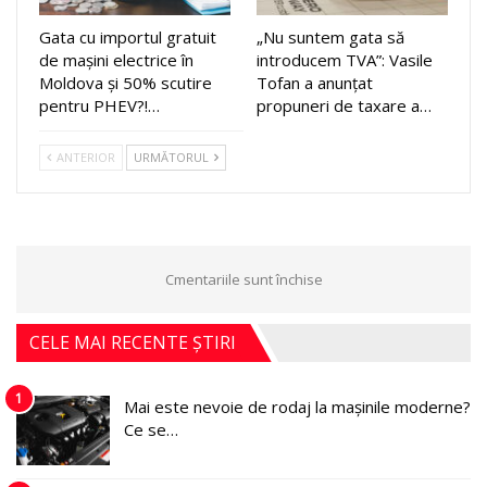
Gata cu importul gratuit
„Nu suntem gata să
de mașini electrice în
introducem TVA”: Vasile
Moldova și 50% scutire
Tofan a anunțat
pentru PHEV?!…
propuneri de taxare a…
ANTERIOR
URMĂTORUL
Cmentariile sunt închise
CELE MAI RECENTE ȘTIRI
1
Mai este nevoie de rodaj la mașinile moderne?
Ce se…