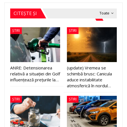
CITEȘTE ȘI
Toate
ȘTIRI
ȘTIRI
ANRE: Detensionarea
(update) Vremea se
relativă a situației din Golf
schimbă brusc: Canicula
influențează prețurile la…
aduce instabilitate
atmosferică în nordul…
ȘTIRI
ȘTIRI