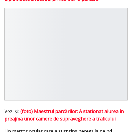
Vezi şi:
(foto) Maestrul parcărilor: A staţionat aiurea în
preajma unor camere de supraveghere a traficului
Un martor ocular care a surprins neregula pe bd.