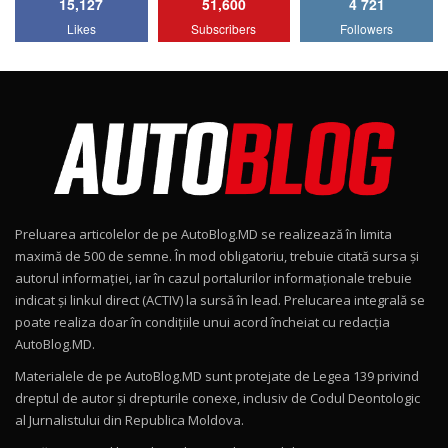
15,127
51,600
4 721
Lotus Emira Turbo SE / Test Drive
Likes
Subscribers
Followers
AutoBlog.MD
7
24:06
Noul Škoda Kodiaq RS / Test Drive
AutoBlog.MD în premieră națională
8
15:08
Noul Geely EX2 / Test Drive AutoBlog.MD
15:22
9
Preluarea articolelor de pe AutoBlog.MD se realizează în limita
Mercedes-AMG E 53 HYBRID 4MATIC+ / Test
maximă de 500 de semne. În mod obligatoriu, trebuie citată sursa și
Drive AutoBlog.MD
10
autorul informației, iar în cazul portalurilor informaționale trebuie
16:27
indicat și linkul direct (ACTIV) la sursă în lead. Prelucarea integrală se
poate realiza doar în condițiile unui acord încheiat cu redacţia
Noul Volvo ES90 / Test Drive AutoBlog.MD
AutoBlog.MD.
27:58
11
Materialele de pe AutoBlog.MD sunt protejate de Legea 139 privind
dreptul de autor și drepturile conexe, inclusiv de Codul Deontologic
Noul MG HS / Test Drive AutoBlog.MD
al Jurnalistului din Republica Moldova.
16:48
12