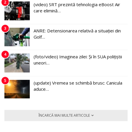
2
(video) SRT prezintă tehnologia eBoost Air
care elimină…
3
ANRE: Detensionarea relativă a situației din
Golf…
4
(foto/video) Imaginea zilei: Și în SUA polițiștii
uneori…
5
(update) Vremea se schimbă brusc: Canicula
aduce…
ÎNCARCĂ MAI MULTE ARTICOLE