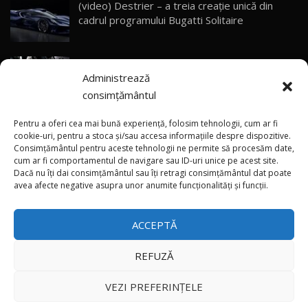
(video) Destrier – a treia creație unică din
Primele impresii despre BYD Seal U DM-i,
cadrul programului Bugatti Solitaire
Sealion 7 și Seal 5 DM-i / Test Drive
30
10:58
AutoBlog.MD
(video) SRT prezintă tehnologia eBoost Air
Noua Toyota Corolla Cross facelift / Test Drive
Administrează
care elimină decalajul turbo
AutoBlog.MD
31
13:56
consimțământul
ANRE: Detensionarea relativă a situației din
Noul Volvo EX90 / Test Drive AutoBlog.MD
Pentru a oferi cea mai bună experiență, folosim tehnologii, cum ar fi
32:06
32
Golf influențează prețurile la carburanți în
cookie-uri, pentru a stoca și/sau accesa informațiile despre dispozitive.
Consimțământul pentru aceste tehnologii ne permite să procesăm date,
Moldova
cum ar fi comportamentul de navigare sau ID-uri unice pe acest site.
Dacă nu îți dai consimțământul sau îți retragi consimțământul dat poate
×
MG RX5 - își merită banii? / Test Drive
(foto/video) Imaginea zilei: Și în SUA polițiștii
avea afecte negative asupra unor anumite funcționalități și funcții.
AutoBlog.MD
33
uneori „stau în tufari”
18:51
ACCEPTĂ
Noul DACIA DUSTER DIESEL! Primul test drive în
română
34
15:39
REFUZĂ
Toate drepturile rezervate © 2026
Noul Mercedes-Benz E 350 e - cât consumă?! /
VEZI PREFERINȚELE
Test Drive AutoBlog.MD
35
26:49
Autoblog
Developed by