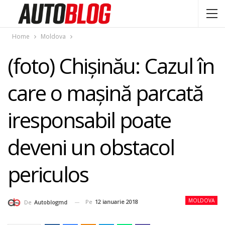
Home
Moldova
(foto) Chişinău: Cazul în
care o maşină parcată
iresponsabil poate
deveni un obstacol
periculos
MOLDOVA
Pe
12 ianuarie 2018
De
Autoblogmd