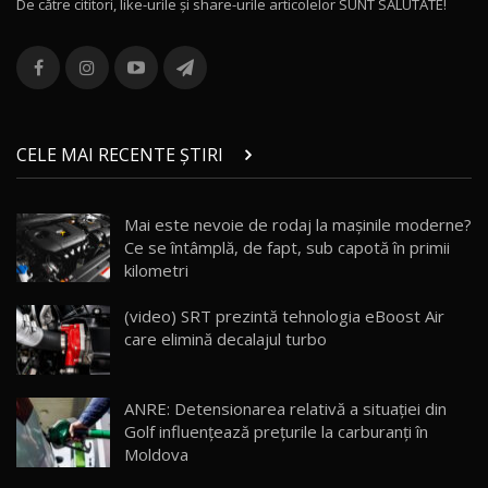
De către cititori, like-urile şi share-urile articolelor SUNT SALUTATE!
ROX 01: Test drive cu noul SUV chinezesc care
combină aventura cu luxul / AutoBlog.MD
13
36:08
ZEEKR 9X în Moldova: Am condus gigantul
chinez care face lumea să se întoarcă după el
14
CELE MAI RECENTE ȘTIRI
17:27
/ AutoBlog.MD
Noua Mazda CX-5 / Test Drive AutoBlog.MD
Mai este nevoie de rodaj la mașinile moderne?
14:37
15
Ce se întâmplă, de fapt, sub capotă în primii
kilometri
Cum merge? Škoda Octavia 4×4 DSG facelift //
AutoBlogMD
(video) SRT prezintă tehnologia eBoost Air
16
13:10
care elimină decalajul turbo
Lotus Eletre R / Test Drive AutoBlog.MD
20:06
17
ANRE: Detensionarea relativă a situației din
Golf influențează prețurile la carburanți în
Moldova
Va fi modelul nr.1 BYD în Moldova? BYD Seal U
DM-i / Test Drive AutoBlog.MD
18