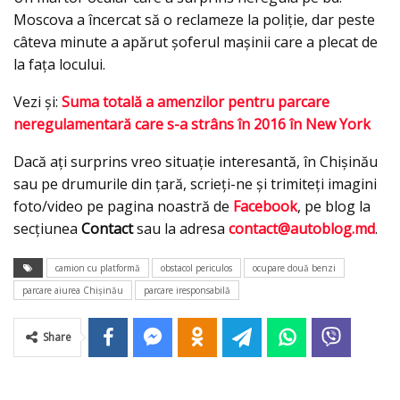
Moscova a încercat să o reclameze la poliţie, dar peste
câteva minute a apărut şoferul maşinii care a plecat de
la faţa locului.
Vezi şi:
Suma totală a amenzilor pentru parcare
neregulamentară care s-a strâns în 2016 în New York
Dacă aţi surprins vreo situaţie interesantă, în Chişinău
sau pe drumurile din ţară, scrieţi-ne şi trimiteţi imagini
foto/video pe pagina noastră de
Facebook
, pe blog la
secţiunea
Contact
sau la adresa
contact@autoblog.md
.
camion cu platformă
obstacol periculos
ocupare două benzi
parcare aiurea Chişinău
parcare iresponsabilă
Share