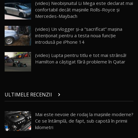
ZEEKR 009: Cel mai Performant și Confortabil
(video) Neobișnuitul Li Mega este declarat mai
Van Electric Testat în Moldova / AutoBlog.MD
24
confortabil decât mașinile Rolls-Royce și
26:38
Mercedes-Maybach
Land Rover Defender OCTA Edition One: Cel
(video) Un vlogger şi-a “sacrificat” maşina
mai Exclusiv și Puternic Defender Testat în
25
32:21
Moldova
intenţionat pentru a testa noua funcţie
introdusă pe iPhone 14
Porsche 911 Spirit 70 / Test Drive
AutoBlog.MD
26
(video) Lupta pentru titlu e tot mai strânsă!
10:57
Hamilton a câștigat fără probleme în Qatar
Test Drive: Noile modele FENDT! Cum e să
conduci un tractor?!
27
22:49
ULTIMELE RECENZII
Noul Geely Monjaro 2025! Mai ieftin și mai
dotat / Test Drive AutoBlog.MD
28
23:05
Mai este nevoie de rodaj la mașinile moderne?
Ce se întâmplă, de fapt, sub capotă în primii
ZEEKR 9X - PRIMUL TEST DRIVE ÎN ROMÂNĂ!
CUM SE CONDUCE?
29
kilometri
33:40