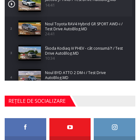
14:41
Noul Toyota RAV4 Hybrid GR SPORT AWD-i /
Test Drive AutoBlog.MD
2
24:41
Škoda Kodiaq iV PHEV - cât consumă?! / Test
Drive AutoBlog.MD
3
10:34
Noul BYD ATTO 2 DM-i / Test Drive
AutoBlog.MD
4
17:35
Noul Mercedes-Benz S-Class facelift (S 580
REȚELE DE SOCIALIZARE
4MATIC V223) / Test Drive AutoBlog.MD
5
27:33
HAVAL H5 / Test Drive AutoBlog.MD
11:58
6