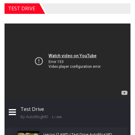
TEST DRIVE
Test Drive
By AutoBlogMD
1
/ 300
Jaecoo J7 AWD / Test Drive AutoBlog.MD