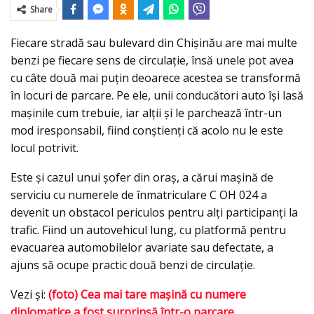
Share
Fiecare stradă sau bulevard din Chişinău are mai multe
benzi pe fiecare sens de circulaţie, însă unele pot avea
cu câte două mai puţin deoarece acestea se transformă
în locuri de parcare. Pe ele, unii conducători auto îşi lasă
maşinile cum trebuie, iar alţii şi le parchează într-un
mod iresponsabil, fiind conştienţi că acolo nu le este
locul potrivit.
Este şi cazul unui şofer din oraş, a cărui maşină de
serviciu cu numerele de înmatriculare C OH 024 a
devenit un obstacol periculos pentru alţi participanţi la
trafic. Fiind un autovehicul lung, cu platformă pentru
evacuarea automobilelor avariate sau defectate, a
ajuns să ocupe practic două benzi de circulaţie.
Vezi şi:
(foto) Cea mai tare maşină cu numere
diplomatice a fost surprinsă într-o parcare