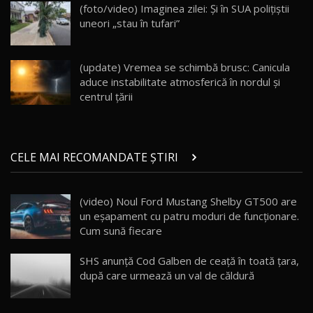
(foto/video) Imaginea zilei: Și în SUA polițiștii
30:08
uneori „stau în tufari”
Noul Geely EX5 EM-i care a cucerit Moldova
înainte să ajungă în showroom / Test Drive
19
23:36
AutoBlog.MD
(update) Vremea se schimbă brusc: Canicula
aduce instabilitate atmosferică în nordul și
Noul ZEEKR 7X / Test Drive AutoBlog.MD
centrul țării
29:08
20
Micul BYD Dolphin Surf / Test Drive
CELE MAI RECOMANDATE ȘTIRI
AutoBlog.MD
21
16:59
(video) Noul Ford Mustang Shelby GT500 are
Noua Mazda 6e / Test Drive AutoBlog.MD
un eşapament cu patru moduri de funcţionare.
26:59
22
Cum sună fiecare
Lynk & Co 01 / Test Drive AutoBlog.MD
SHS anunţă Cod Galben de ceaţă în toată ţara,
25:19
23
după care urmează un val de căldură