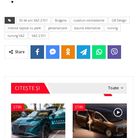
50 de ani VAZ-2101
Bulgaria
cusături contrastante
GB Design
interior tapiţat cu piele
personalizare
scaune alternative
tuning
tuning VAZ
VAZ-2101
Share
CITEȘTE ȘI
Toate
ȘTIRI
ȘTIRI