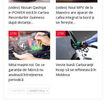
(video) Nissan Qashqai
(video) Noul MPV de la
e-POWER intră în Cartea
Maextro are aparat de
Recordurilor Guinness
cafea integrat la bord și
după distanța…
se ferește…
ȘTIRI
ȘTIRI
Mitul mașinii noi: De ce
Veste bună: Carburanții
garanția de fabrică nu
încep să se ieftinească în
anulează întreținerea
Moldova
periodică
ANTERIOR
URMĂTORUL