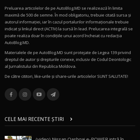
Preluarea articolelor de pe AutoBlog.MD se realizează în limita
Mercedes-AMG E 53 HYBRID 4MATIC+ / Test
maximă de 500 de semne. În mod obligatoriu, trebuie citată sursa și
Drive AutoBlog.MD
10
autorul informației, iar în cazul portalurilor informaționale trebuie
16:27
indicat și linkul direct (ACTIV) la sursă în lead. Prelucarea integrală se
poate realiza doar în condițiile unui acord încheiat cu redacţia
Noul Volvo ES90 / Test Drive AutoBlog.MD
AutoBlog.MD.
27:58
11
Materialele de pe AutoBlog.MD sunt protejate de Legea 139 privind
dreptul de autor și drepturile conexe, inclusiv de Codul Deontologic
Noul MG HS / Test Drive AutoBlog.MD
al Jurnalistului din Republica Moldova.
16:48
12
De către cititori, like-urile şi share-urile articolelor SUNT SALUTATE!
ROX 01: Test drive cu noul SUV chinezesc care
combină aventura cu luxul / AutoBlog.MD
13
36:08
ZEEKR 9X în Moldova: Am condus gigantul
chinez care face lumea să se întoarcă după el
14
CELE MAI RECENTE ȘTIRI
17:27
/ AutoBlog.MD
Noua Mazda CX-5 / Test Drive AutoBlog.MD
(video) Nissan Qashqai e-POWER intră în