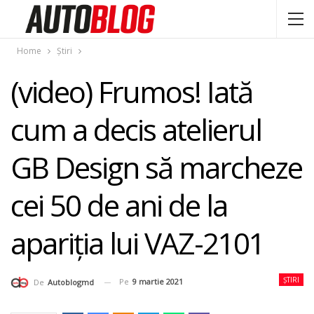
Home
Știri
(video) Frumos! Iată
cum a decis atelierul
GB Design să marcheze
cei 50 de ani de la
apariţia lui VAZ-2101
ȘTIRI
Pe
9 martie 2021
De
Autoblogmd