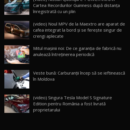
14:37
15
Cartea Recordurilor Guinness după distanța
înregistrată cu un plin
Cum merge? Škoda Octavia 4×4 DSG facelift //
AutoBlogMD
(video) Noul MPV de la Maextro are aparat de
16
13:10
cafea integrat la bord și se ferește singur de
crengi aplecate
Lotus Eletre R / Test Drive AutoBlog.MD
20:06
17
Mitul mașinii noi: De ce garanția de fabrică nu
anulează întreținerea periodică
Va fi modelul nr.1 BYD în Moldova? BYD Seal U
DM-i / Test Drive AutoBlog.MD
18
Veste bună: Carburanții încep să se ieftinească
30:08
în Moldova
Noul Geely EX5 EM-i care a cucerit Moldova
înainte să ajungă în showroom / Test Drive
19
23:36
AutoBlog.MD
(video) Singura Tesla Model S Signature
Edition pentru România a fost livrată
Noul ZEEKR 7X / Test Drive AutoBlog.MD
proprietarului
29:08
20