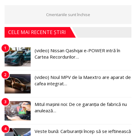
Cmentariile sunt închise
CELE MAI RECENTE ȘTIRI
1
(video) Nissan Qashqai e-POWER intră în
Cartea Recordurilor…
2
(video) Noul MPV de la Maextro are aparat de
cafea integrat…
3
Mitul mașinii noi: De ce garanția de fabrică nu
anulează…
4
Veste bună: Carburanții încep să se ieftinească