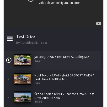
Test Drive
By AutoBlogMD
1
/ 50
Jaecoo J7 AWD / Test Drive AutoBlog.MD
14:41
Noul Toyota RAV4 Hybrid GR SPORT AWD-i /
Test Drive AutoBlog.MD
2
24:41
Škoda Kodiaq iV PHEV - cât consumă?! / Test
Drive AutoBlog.MD
3
10:34