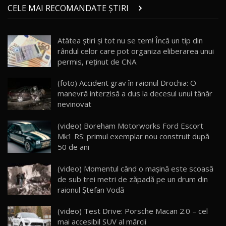
Micul BYD Dolphin Surf / Test Drive
CELE MAI RECOMANDATE ȘTIRI
AutoBlog.MD
21
16:59
Atâtea ştiri şi tot nu se tem! Încă un tip din
Noua Mazda 6e / Test Drive AutoBlog.MD
rândul celor care pot organiza eliberarea unui
26:59
22
permis, reţinut de CNA
Lynk & Co 01 / Test Drive AutoBlog.MD
(foto) Accident grav în raionul Drochia: O
25:19
23
manevră interzisă a dus la decesul unui tânăr
nevinovat
ZEEKR 009: Cel mai Performant și Confortabil
(video) Boreham Motorworks Ford Escort
Van Electric Testat în Moldova / AutoBlog.MD
24
Mk1 RS: primul exemplar nou construit după
26:38
50 de ani
Land Rover Defender OCTA Edition One: Cel
(video) Momentul când o maşină este scoasă
mai Exclusiv și Puternic Defender Testat în
25
32:21
Moldova
de sub trei metri de zăpadă pe un drum din
raionul Ştefan Vodă
Porsche 911 Spirit 70 / Test Drive
AutoBlog.MD
26
(video) Test Drive: Porsche Macan 2.0 – cel
10:57
mai accesibil SUV al mărcii