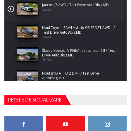
Jaecoo J7 AWD / Test Drive AutoBlog.MD
14:41
Noul Toyota RAV4 Hybrid GR SPORT AWD-i /
Test Drive AutoBlog.MD
2
24:41
Škoda Kodiaq iV PHEV - cât consumă?! / Test
Drive AutoBlog.MD
3
10:34
Noul BYD ATTO 2 DM-i / Test Drive
AutoBlog.MD
4
17:35
Noul Mercedes-Benz S-Class facelift (S 580
REȚELE DE SOCIALIZARE
4MATIC V223) / Test Drive AutoBlog.MD
5
27:33
HAVAL H5 / Test Drive AutoBlog.MD
11:58
6