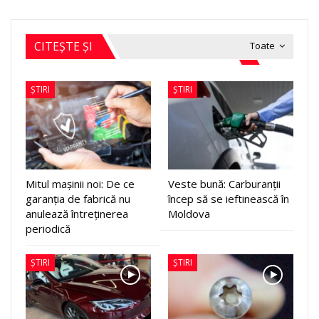
CITEȘTE ȘI
Toate
ȘTIRI
ȘTIRI
Mitul mașinii noi: De ce
Veste bună: Carburanții
garanția de fabrică nu
încep să se ieftinească în
anulează întreținerea
Moldova
periodică
ȘTIRI
ȘTIRI