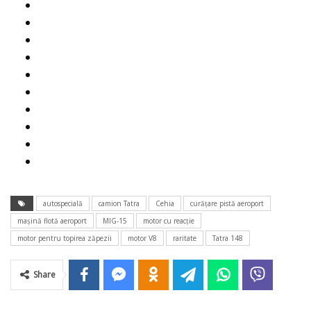
autospecială
camion Tatra
Cehia
curățare pistă aeroport
mașină flotă aeroport
MIG-15
motor cu reacție
motor pentru topirea zăpezii
motor V8
raritate
Tatra 148
Share