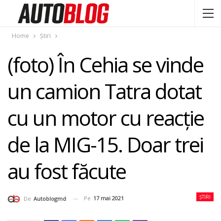
Home
Știri
(foto) În Cehia se vinde
un camion Tatra dotat
cu un motor cu reacție
de la MIG-15. Doar trei
au fost făcute
ȘTIRI
Pe
17 mai 2021
De
Autoblogmd