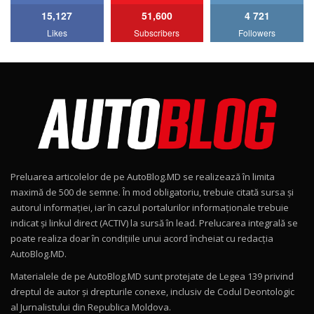
15,127
51,600
4 721
Lotus Emira Turbo SE / Test Drive
Likes
Subscribers
Followers
AutoBlog.MD
7
24:06
Noul Škoda Kodiaq RS / Test Drive
AutoBlog.MD în premieră națională
8
15:08
Noul Geely EX2 / Test Drive AutoBlog.MD
15:22
9
Preluarea articolelor de pe AutoBlog.MD se realizează în limita
Mercedes-AMG E 53 HYBRID 4MATIC+ / Test
maximă de 500 de semne. În mod obligatoriu, trebuie citată sursa și
Drive AutoBlog.MD
10
autorul informației, iar în cazul portalurilor informaționale trebuie
16:27
indicat și linkul direct (ACTIV) la sursă în lead. Prelucarea integrală se
poate realiza doar în condițiile unui acord încheiat cu redacţia
Noul Volvo ES90 / Test Drive AutoBlog.MD
AutoBlog.MD.
27:58
11
Materialele de pe AutoBlog.MD sunt protejate de Legea 139 privind
dreptul de autor și drepturile conexe, inclusiv de Codul Deontologic
Noul MG HS / Test Drive AutoBlog.MD
al Jurnalistului din Republica Moldova.
16:48
12