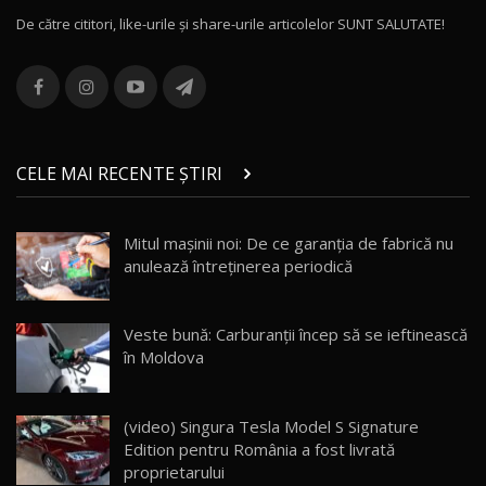
De către cititori, like-urile şi share-urile articolelor SUNT SALUTATE!
ROX 01: Test drive cu noul SUV chinezesc care
combină aventura cu luxul / AutoBlog.MD
13
36:08
ZEEKR 9X în Moldova: Am condus gigantul
chinez care face lumea să se întoarcă după el
14
CELE MAI RECENTE ȘTIRI
17:27
/ AutoBlog.MD
Noua Mazda CX-5 / Test Drive AutoBlog.MD
Mitul mașinii noi: De ce garanția de fabrică nu
14:37
15
anulează întreținerea periodică
Cum merge? Škoda Octavia 4×4 DSG facelift //
AutoBlogMD
Veste bună: Carburanții încep să se ieftinească
16
13:10
în Moldova
Lotus Eletre R / Test Drive AutoBlog.MD
20:06
17
(video) Singura Tesla Model S Signature
Edition pentru România a fost livrată
proprietarului
Va fi modelul nr.1 BYD în Moldova? BYD Seal U