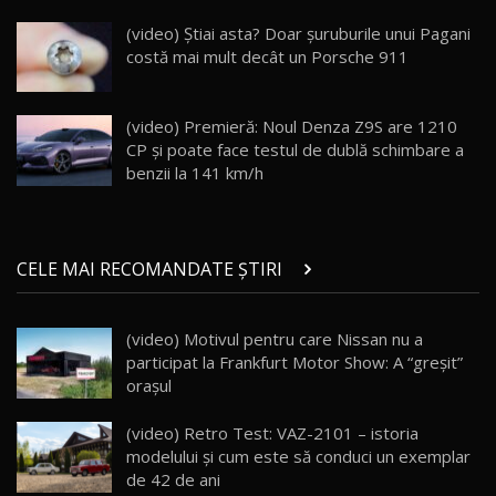
DM-i / Test Drive AutoBlog.MD
18
(video) Știai asta? Doar șuruburile unui Pagani
30:08
costă mai mult decât un Porsche 911
Noul Geely EX5 EM-i care a cucerit Moldova
înainte să ajungă în showroom / Test Drive
19
23:36
AutoBlog.MD
(video) Premieră: Noul Denza Z9S are 1210
CP și poate face testul de dublă schimbare a
Noul ZEEKR 7X / Test Drive AutoBlog.MD
benzii la 141 km/h
29:08
20
Micul BYD Dolphin Surf / Test Drive
CELE MAI RECOMANDATE ȘTIRI
AutoBlog.MD
21
16:59
(video) Motivul pentru care Nissan nu a
Noua Mazda 6e / Test Drive AutoBlog.MD
participat la Frankfurt Motor Show: A “greşit”
26:59
22
oraşul
Lynk & Co 01 / Test Drive AutoBlog.MD
(video) Retro Test: VAZ-2101 – istoria
25:19
23
modelului și cum este să conduci un exemplar
de 42 de ani