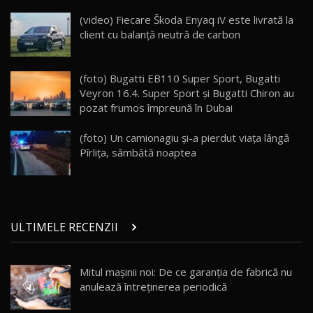
ZEEKR 009: Cel mai Performant și Confortabil
(video) Fiecare Škoda Enyaq iV este livrată la
Van Electric Testat în Moldova / AutoBlog.MD
24
client cu balanță neutră de carbon
26:38
Land Rover Defender OCTA Edition One: Cel
(foto) Bugatti EB110 Super Sport, Bugatti
mai Exclusiv și Puternic Defender Testat în
25
32:21
Moldova
Veyron 16.4. Super Sport şi Bugatti Chiron au
pozat frumos împreună în Dubai
Porsche 911 Spirit 70 / Test Drive
AutoBlog.MD
26
(foto) Un camionagiu și-a pierdut viața lângă
10:57
Pîrlița, sâmbătă noaptea
Test Drive: Noile modele FENDT! Cum e să
conduci un tractor?!
27
22:49
ULTIMELE RECENZII
Noul Geely Monjaro 2025! Mai ieftin și mai
dotat / Test Drive AutoBlog.MD
28
23:05
Mitul mașinii noi: De ce garanția de fabrică nu
anulează întreținerea periodică
ZEEKR 9X - PRIMUL TEST DRIVE ÎN ROMÂNĂ!
CUM SE CONDUCE?
29
33:40