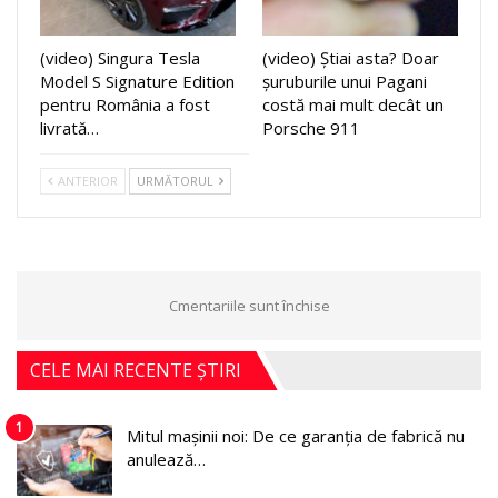
(video) Singura Tesla
(video) Știai asta? Doar
Model S Signature Edition
șuruburile unui Pagani
pentru România a fost
costă mai mult decât un
livrată…
Porsche 911
ANTERIOR
URMĂTORUL
Cmentariile sunt închise
CELE MAI RECENTE ȘTIRI
1
Mitul mașinii noi: De ce garanția de fabrică nu
anulează…