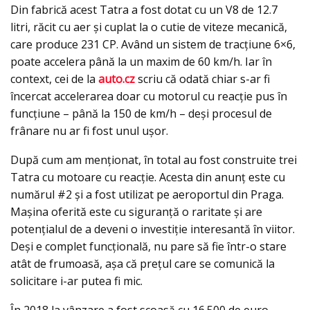
Din fabrică acest Tatra a fost dotat cu un V8 de 12.7
litri, răcit cu aer și cuplat la o cutie de viteze mecanică,
care produce 231 CP. Având un sistem de tracțiune 6×6,
poate accelera până la un maxim de 60 km/h. Iar în
context, cei de la
auto.cz
scriu că odată chiar s-ar fi
încercat accelerarea doar cu motorul cu reacție pus în
funcțiune – până la 150 de km/h – deși procesul de
frânare nu ar fi fost unul ușor.
După cum am menționat, în total au fost construite trei
Tatra cu motoare cu reacție. Acesta din anunț este cu
numărul #2 și a fost utilizat pe aeroportul din Praga.
Mașina oferită este cu siguranță o raritate și are
potențialul de a deveni o investiție interesantă în viitor.
Deși e complet funcțională, nu pare să fie într-o stare
atât de frumoasă, așa că prețul care se comunică la
solicitare i-ar putea fi mic.