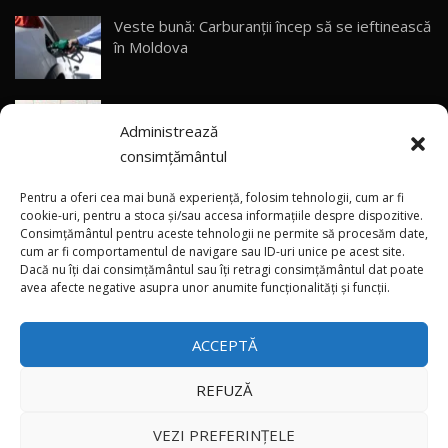
Veste bună: Carburanții încep să se ieftinească
Primele impresii despre BYD Seal U DM-i,
în Moldova
Sealion 7 și Seal 5 DM-i / Test Drive
30
10:58
AutoBlog.MD
(foto/video) Avanpremieră netradițională: Noul
Noua Toyota Corolla Cross facelift / Test Drive
Administrează
smart #2 a apărut pe pereți din mai multe țări
AutoBlog.MD
31
13:56
consimțământul
(video) Premieră în China: Noile modele Xiaomi
Noul Volvo EX90 / Test Drive AutoBlog.MD
Pentru a oferi cea mai bună experiență, folosim tehnologii, cum ar fi
32:06
32
SkyNomad N70 și N90
cookie-uri, pentru a stoca și/sau accesa informațiile despre dispozitive.
Consimțământul pentru aceste tehnologii ne permite să procesăm date,
cum ar fi comportamentul de navigare sau ID-uri unice pe acest site.
Dacă nu îți dai consimțământul sau îți retragi consimțământul dat poate
×
MG RX5 - își merită banii? / Test Drive
(video) Singura Tesla Model S Signature
avea afecte negative asupra unor anumite funcționalități și funcții.
AutoBlog.MD
33
Edition pentru România a fost livrată
18:51
proprietarului
ACCEPTĂ
Noul DACIA DUSTER DIESEL! Primul test drive în
română
34
15:39
REFUZĂ
Toate drepturile rezervate © 2026
Noul Mercedes-Benz E 350 e - cât consumă?! /
VEZI PREFERINȚELE
Test Drive AutoBlog.MD
35