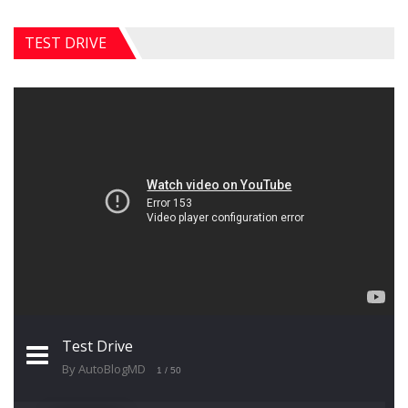
TEST DRIVE
Test Drive
By AutoBlogMD
1
/ 50