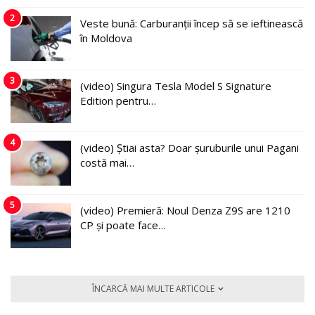
2
Veste bună: Carburanții încep să se ieftinească
în Moldova
3
(video) Singura Tesla Model S Signature
Edition pentru…
4
(video) Știai asta? Doar șuruburile unui Pagani
costă mai…
5
(video) Premieră: Noul Denza Z9S are 1210
CP și poate face…
ÎNCARCĂ MAI MULTE ARTICOLE