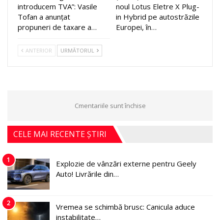
introducem TVA”: Vasile
noul Lotus Eletre X Plug-
Tofan a anunțat
in Hybrid pe autostrăzile
propuneri de taxare a…
Europei, în…
ANTERIOR
URMĂTORUL
Cmentariile sunt închise
CELE MAI RECENTE ȘTIRI
1
Explozie de vânzări externe pentru Geely
Auto! Livrările din…
2
Vremea se schimbă brusc: Canicula aduce
instabilitate…