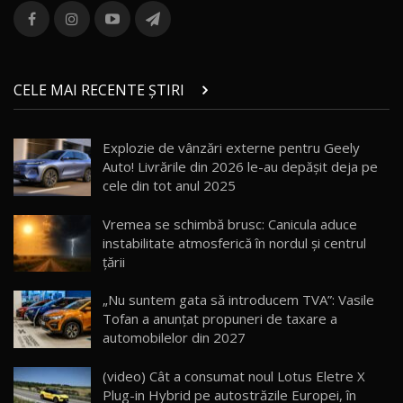
combină aventura cu luxul / AutoBlog.MD
13
36:08
ZEEKR 9X în Moldova: Am condus gigantul
chinez care face lumea să se întoarcă după el
14
CELE MAI RECENTE ȘTIRI
17:27
/ AutoBlog.MD
Noua Mazda CX-5 / Test Drive AutoBlog.MD
Explozie de vânzări externe pentru Geely
14:37
15
Auto! Livrările din 2026 le-au depășit deja pe
cele din tot anul 2025
Cum merge? Škoda Octavia 4×4 DSG facelift //
AutoBlogMD
Vremea se schimbă brusc: Canicula aduce
16
13:10
instabilitate atmosferică în nordul și centrul
țării
Lotus Eletre R / Test Drive AutoBlog.MD
20:06
17
„Nu suntem gata să introducem TVA”: Vasile
Tofan a anunțat propuneri de taxare a
automobilelor din 2027
Va fi modelul nr.1 BYD în Moldova? BYD Seal U
DM-i / Test Drive AutoBlog.MD
18
(video) Cât a consumat noul Lotus Eletre X
30:08
Plug-in Hybrid pe autostrăzile Europei, în