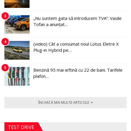
3
„Nu suntem gata să introducem TVA”: Vasile
Tofan a anunțat…
4
(video) Cât a consumat noul Lotus Eletre X
Plug-in Hybrid pe…
5
Benzină 95 mai ieftină cu 22 de bani. Tarifele
plafon…
ÎNCARCĂ MAI MULTE ARTICOLE
TEST DRIVE