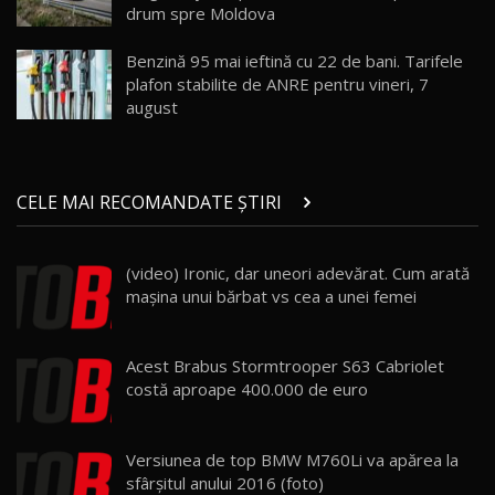
drum spre Moldova
Noul Geely EX5 EM-i care a cucerit Moldova
înainte să ajungă în showroom / Test Drive
19
23:36
AutoBlog.MD
Benzină 95 mai ieftină cu 22 de bani. Tarifele
plafon stabilite de ANRE pentru vineri, 7
Noul ZEEKR 7X / Test Drive AutoBlog.MD
august
29:08
20
Micul BYD Dolphin Surf / Test Drive
CELE MAI RECOMANDATE ȘTIRI
AutoBlog.MD
21
16:59
(video) Ironic, dar uneori adevărat. Cum arată
Noua Mazda 6e / Test Drive AutoBlog.MD
maşina unui bărbat vs cea a unei femei
26:59
22
Lynk & Co 01 / Test Drive AutoBlog.MD
Acest Brabus Stormtrooper S63 Cabriolet
25:19
23
costă aproape 400.000 de euro
ZEEKR 009: Cel mai Performant și Confortabil
Versiunea de top BMW M760Li va apărea la
Van Electric Testat în Moldova / AutoBlog.MD
24
sfârşitul anului 2016 (foto)
26:38