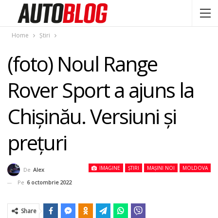
Home
Știri
(foto) Noul Range
Rover Sport a ajuns la
Chişinău. Versiuni şi
preţuri
IMAGINE
ȘTIRI
MAȘINI NOI
MOLDOVA
De
Alex
Pe
6 octombrie 2022
Share