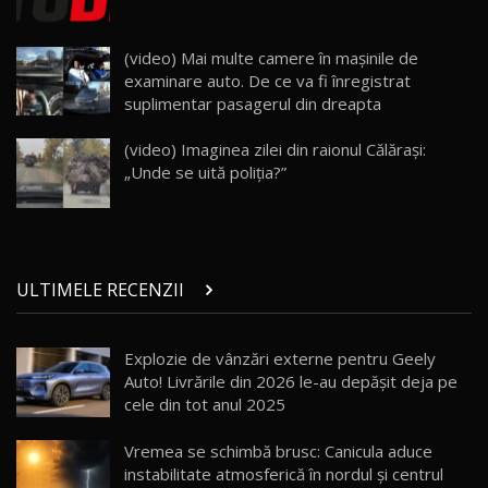
Land Rover Defender OCTA Edition One: Cel
(video) Mai multe camere în mașinile de
mai Exclusiv și Puternic Defender Testat în
25
32:21
Moldova
examinare auto. De ce va fi înregistrat
suplimentar pasagerul din dreapta
Porsche 911 Spirit 70 / Test Drive
AutoBlog.MD
26
(video) Imaginea zilei din raionul Călărași:
10:57
„Unde se uită poliția?”
Test Drive: Noile modele FENDT! Cum e să
conduci un tractor?!
27
22:49
ULTIMELE RECENZII
Noul Geely Monjaro 2025! Mai ieftin și mai
dotat / Test Drive AutoBlog.MD
28
23:05
Explozie de vânzări externe pentru Geely
Auto! Livrările din 2026 le-au depășit deja pe
ZEEKR 9X - PRIMUL TEST DRIVE ÎN ROMÂNĂ!
CUM SE CONDUCE?
29
cele din tot anul 2025
33:40
Vremea se schimbă brusc: Canicula aduce
Primele impresii despre BYD Seal U DM-i,
instabilitate atmosferică în nordul și centrul
Sealion 7 și Seal 5 DM-i / Test Drive
30