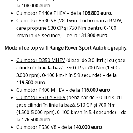
la
108.000 euro
.
Cu motor P440e PHEV
– de la
108.800 euro
.
Cu motor P530 V8
(V8 Twin-Turbo marca BMW,
care propune 530 CP şi 750 Nm pentru 0-100
km/h în 4.5 secunde) – de la
131.800 euro
.
Modelul de top va fi Range Rover Sport Autobiography
:
Cu motor D350 MHEV
(diesel de 3.0 litri şi cu şase
cilindri în linie la bază, 350 CP şi 700 Nm (1.500-
3.000 rpm), 0-100 km/h în 5.9 secunde
)
– de la
119.500 euro
.
Cu motor P400 MHEV
– de la
116.000 euro
.
Cu motor P510e PHEV
(benzinar de 3.0 litri şi cu
şase cilindri în linie la bază, 510 CP şi 700 Nm
(1.500-5.000 rpm), 0-100 km/h în 5.4 secunde) – de
la
126.500 euro
.
Cu motor P530 V8
– de la
140.000 euro
.