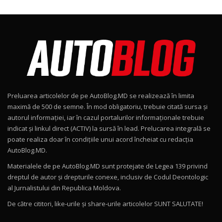
24:06
Noul Škoda Kodiaq RS / Test Drive
AutoBlog.MD în premieră națională
8
15:08
Noul Geely EX2 / Test Drive AutoBlog.MD
15:22
9
Preluarea articolelor de pe AutoBlog.MD se realizează în limita
Mercedes-AMG E 53 HYBRID 4MATIC+ / Test
maximă de 500 de semne. În mod obligatoriu, trebuie citată sursa și
Drive AutoBlog.MD
10
autorul informației, iar în cazul portalurilor informaționale trebuie
16:27
indicat și linkul direct (ACTIV) la sursă în lead. Prelucarea integrală se
poate realiza doar în condițiile unui acord încheiat cu redacţia
Noul Volvo ES90 / Test Drive AutoBlog.MD
AutoBlog.MD.
27:58
11
Materialele de pe AutoBlog.MD sunt protejate de Legea 139 privind
dreptul de autor și drepturile conexe, inclusiv de Codul Deontologic
Noul MG HS / Test Drive AutoBlog.MD
al Jurnalistului din Republica Moldova.
16:48
12
De către cititori, like-urile şi share-urile articolelor SUNT SALUTATE!
ROX 01: Test drive cu noul SUV chinezesc care