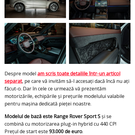
Despre model
am scris toate detaliile într-un articol
separat
, pe care vă invităm să-l accesaţi dacă încă nu aţi
făcut-o. Dar în cele ce urmează vă prezentăm
motorizările, echipările şi preţurile modelului valabile
pentru maşina dedicată pieței noastre.
Modelul de bază este Range Rover Sport S
şi se
combină cu motorizarea plug-in hybrid cu 440 CP!
Preţul de start este
93.000 de euro
.