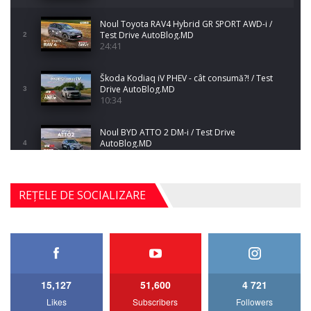
Noul Toyota RAV4 Hybrid GR SPORT AWD-i /
Test Drive AutoBlog.MD
2
24:41
Škoda Kodiaq iV PHEV - cât consumă?! / Test
Drive AutoBlog.MD
3
10:34
Noul BYD ATTO 2 DM-i / Test Drive
AutoBlog.MD
4
17:35
Noul Mercedes-Benz S-Class facelift (S 580
REȚELE DE SOCIALIZARE
4MATIC V223) / Test Drive AutoBlog.MD
5
27:33
HAVAL H5 / Test Drive AutoBlog.MD
11:58
6
15,127
51,600
4 721
Lotus Emira Turbo SE / Test Drive
Likes
Subscribers
Followers
AutoBlog.MD
7