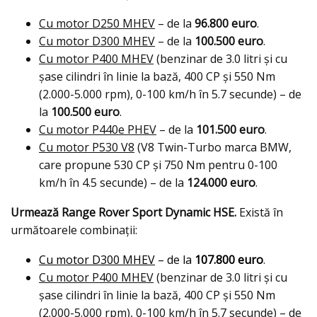
Cu motor D250 MHEV
– de la
96.800 euro
.
Cu motor D300 MHEV
– de la
100.500 euro
.
Cu motor P400 MHEV
(benzinar de 3.0 litri şi cu
şase cilindri în linie la bază, 400 CP şi 550 Nm
(2.000-5.000 rpm), 0-100 km/h în 5.7 secunde) – de
la
100.500 euro
.
Cu motor P440e PHEV
– de la
101.500 euro
.
Cu motor P530 V8
(V8 Twin-Turbo marca BMW,
care propune 530 CP şi 750 Nm pentru 0-100
km/h în 4.5 secunde) – de la
124.000 euro
.
Urmează Range Rover Sport Dynamic HSE.
Există în
următoarele combinaţii:
Cu motor D300 MHEV
– de la
107.800 euro
.
Cu motor P400 MHEV
(benzinar de 3.0 litri şi cu
şase cilindri în linie la bază, 400 CP şi 550 Nm
(2.000-5.000 rpm), 0-100 km/h în 5.7 secunde) – de