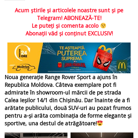
Acum ştirile şi articolele noastre sunt şi pe
Telegram! ABONEAZĂ-TE!
Le puteţi şi comenta acolo
Abonaţii văd şi conţinut EXCLUSIV!
Noua generaţie Range Rover Sport a ajuns în
Republica Moldova. Câteva exemplare pot fi
admirate în showroom-ul mărcii de pe strada
Calea Ieşilor 14/1 din Chişinău. Dar înainte de a fi
arătate publicului, două SUV-uri au pozat frumos
pentru a-şi arăta combinația de forme elegante şi
sportive, una destul de atrăgătoare!