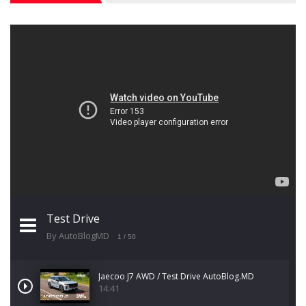
Test Drive
By AutoBlogMD
1
/ 50
Jaecoo J7 AWD / Test Drive AutoBlog.MD
14:41