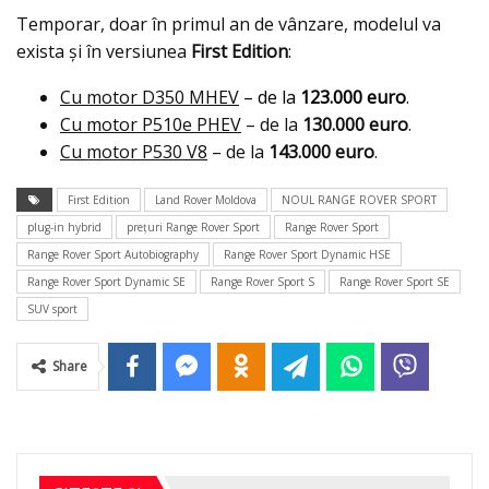
Temporar, doar în primul an de vânzare, modelul va
exista şi în versiunea
First Edition
:
Cu motor D350 MHEV
– de la
123.000 euro
.
Cu motor P510e PHEV
– de la
130.000 euro
.
Cu motor P530 V8
– de la
143.000 euro
.
First Edition
Land Rover Moldova
NOUL RANGE ROVER SPORT
plug-in hybrid
preţuri Range Rover Sport
Range Rover Sport
Range Rover Sport Autobiography
Range Rover Sport Dynamic HSE
Range Rover Sport Dynamic SE
Range Rover Sport S
Range Rover Sport SE
SUV sport
Share