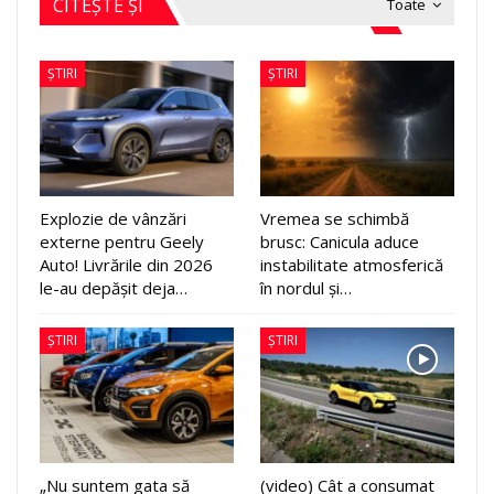
CITEȘTE ȘI
Toate
ȘTIRI
ȘTIRI
Explozie de vânzări
Vremea se schimbă
externe pentru Geely
brusc: Canicula aduce
Auto! Livrările din 2026
instabilitate atmosferică
le-au depășit deja…
în nordul și…
ȘTIRI
ȘTIRI
„Nu suntem gata să
(video) Cât a consumat