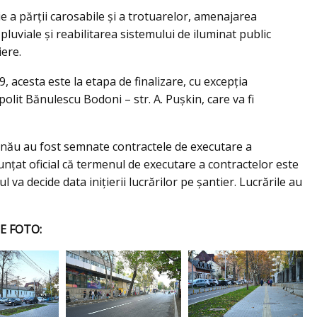
ie a părţii carosabile şi a trotuarelor, amenajarea
 pluviale şi reabilitarea sistemului de iluminat public
iere.
9, acesta este la etapa de finalizare, cu excepţia
opolit Bănulescu Bodoni – str. A. Puşkin, care va fi
șinău au fost semnate contractele de executare a
nunțat oficial că termenul de executare a contractelor este
l va decide data inițierii lucrărilor pe șantier. Lucrările au
E FOTO: