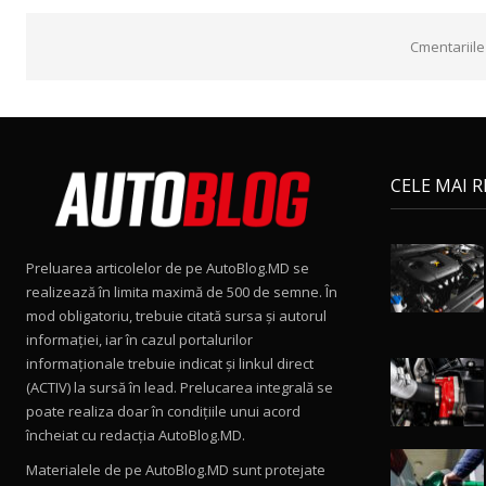
Cmentariile
CELE MAI 
Preluarea articolelor de pe AutoBlog.MD se
realizează în limita maximă de 500 de semne. În
mod obligatoriu, trebuie citată sursa și autorul
informației, iar în cazul portalurilor
informaționale trebuie indicat și linkul direct
(ACTIV) la sursă în lead. Prelucarea integrală se
poate realiza doar în condițiile unui acord
încheiat cu redacţia AutoBlog.MD.
Materialele de pe AutoBlog.MD sunt protejate