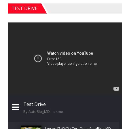
TEST DRIVE
Test Drive
By AutoBlogMD
1
/ 300
Jaecoo J7 AWD / Test Drive AutoBlog.MD