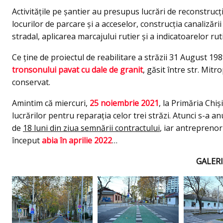
Activitățile pe șantier au presupus lucrări de reconstrucţ
locurilor de parcare şi a acceselor, construcția canalizării
stradal, aplicarea marcajului rutier şi a indicatoarelor rut
Ce ține de proiectul de reabilitare a străzii 31 August 198
tronsonului pavat cu dale de granit
, găsit între str. Mitr
conservat.
Amintim că miercuri,
25 noiembrie 2021
, la Primăria Chi
lucrărilor pentru reparația celor trei străzi. Atunci s-a a
de
18 luni din ziua semnării contractului
, iar antreprenoru
început
abia în aprilie 2022
…
GALERI