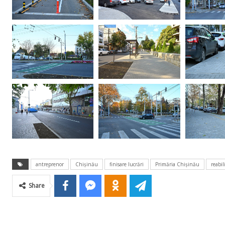
antreprenor
Chișinău
finisare lucrări
Primăria Chișinău
reabil
Share