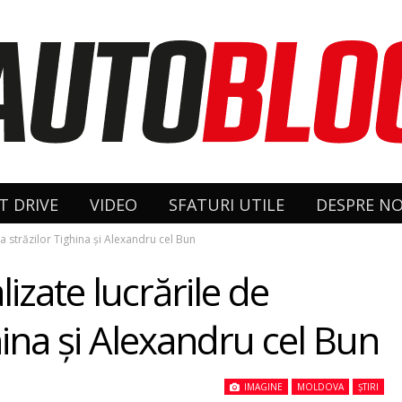
T DRIVE
VIDEO
SFATURI UTILE
DESPRE NO
e a străzilor Tighina şi Alexandru cel Bun
alizate lucrările de
hina şi Alexandru cel Bun
IMAGINE
MOLDOVA
ȘTIRI