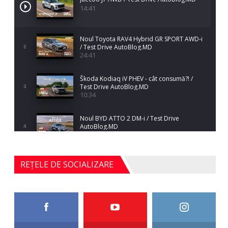
14:41
Noul Toyota RAV4 Hybrid GR SPORT AWD-i
/ Test Drive AutoBlog.MD
2
24:41
Škoda Kodiaq iV PHEV - cât consumă?! /
Test Drive AutoBlog.MD
3
10:34
Noul BYD ATTO 2 DM-i / Test Drive
AutoBlog.MD
4
17:35
Noul Mercedes-Benz S-Class facelift (S 580
REȚELE DE SOCIALIZARE
4MATIC V223) / Test Drive AutoBlog.MD
5
27:33
HAVAL H5 / Test Drive AutoBlog.MD
11:58
6