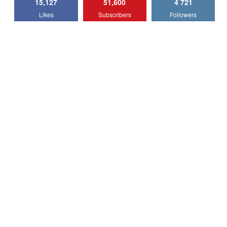
15,127
51,600
4 721
Lotus Emira Turbo SE / Test Drive
Likes
Subscribers
Followers
AutoBlog.MD
7
24:06
Noul Škoda Kodiaq RS / Test Drive
AutoBlog.MD în premieră națională
8
15:08
Noul Geely EX2 / Test Drive AutoBlog.MD
15:22
9
Mercedes-AMG E 53 HYBRID 4MATIC+ /
Test Drive AutoBlog.MD
10
16:27
Noul Volvo ES90 / Test Drive AutoBlog.MD
27:58
11
Noul MG HS / Test Drive AutoBlog.MD
16:48
12