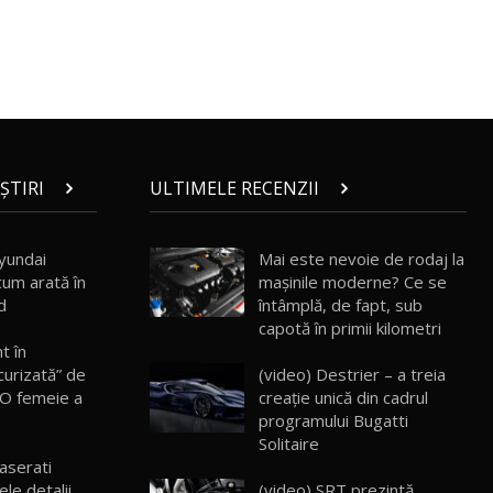
30:08
Noul Geely EX5 EM-i care a cucerit
Moldova înainte să ajungă în showroom /
19
23:36
Test Drive AutoBlog.MD
Noul ZEEKR 7X / Test Drive AutoBlog.MD
29:08
20
ȘTIRI
ULTIMELE RECENZII
Micul BYD Dolphin Surf / Test Drive
AutoBlog.MD
21
yundai
Mai este nevoie de rodaj la
16:59
cum arată în
mașinile moderne? Ce se
d
întâmplă, de fapt, sub
Noua Mazda 6e / Test Drive AutoBlog.MD
capotă în primii kilometri
26:59
22
t în
(video) Destrier – a treia
curizată” de
creație unică din cadrul
 O femeie a
Lynk & Co 01 / Test Drive AutoBlog.MD
programului Bugatti
25:19
23
Solitaire
aserati
(video) SRT prezintă
le detalii