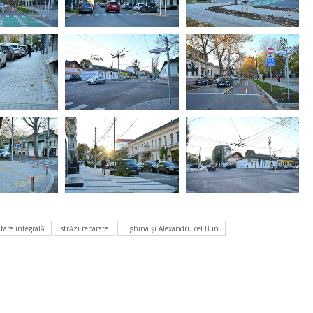
itare integrală
străzi reparate
Tighina şi Alexandru cel Bun