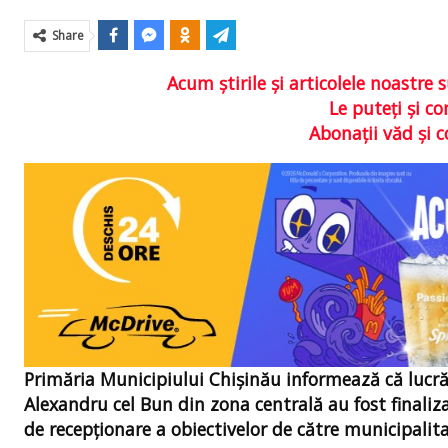
Share
Acum ştirile şi articolele noastr
Le puteţi şi 
Abonaţii văd şi 
Primăria Municipiului Chișinău informează că lucrări
Alexandru cel Bun din zona centrală au fost finali
de recepţionare a obiectivelor de către municipalita