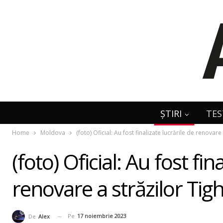
ȘTIRI
TES
Home
Moldova
(foto) Oficial: Au fost finalizate lucrările de renovar
(foto) Oficial: Au fost fin
renovare a străzilor Tig
Pe
17 noiembrie 2023
De
Alex