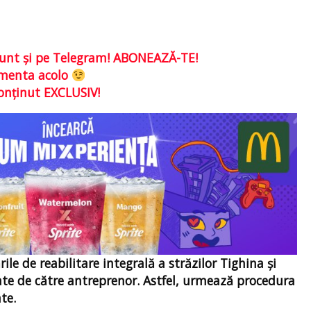
e sunt şi pe Telegram! ABONEAZĂ-TE!
comenta acolo
conţinut EXCLUSIV!
le de reabilitare integrală a străzilor Tighina şi
zate de către antreprenor. Astfel, urmează procedura
te.