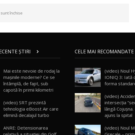
 sunt închise
RECENTE ȘTIRI
CELE MAI RECOMANDATE 
Mai este nevoie de rodaj la
(video) Noul H
mașinile moderne? Ce se
IONIQ 3: Iată 
întâmplă, de fapt, sub
forma standar
capotă în primii kilometri
(video) Acciden
(video) SRT prezintă
intersecția ”se
tehnologia eBoost Air care
lângă Cojușna.
elimină decalajul turbo
ajuns la spital
ANRE: Detensionarea
(video) Noul M
relativă a situației din Golf
Grecale – prime