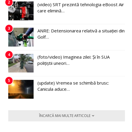
2
(video) SRT prezintă tehnologia eBoost Air
care elimină…
3
ANRE: Detensionarea relativă a situației din
Golf…
4
(foto/video) Imaginea zilei: Și în SUA
polițiștii uneori…
5
(update) Vremea se schimbă brusc:
Canicula aduce…
ÎNCARCĂ MAI MULTE ARTICOLE