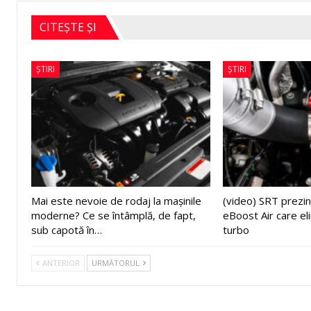
CITEȘTE ȘI
ȘTIRI
ȘTIRI
Mai este nevoie de rodaj la mașinile
(video) SRT prezin
moderne? Ce se întâmplă, de fapt,
eBoost Air care el
sub capotă în…
turbo
ANTERIOR
URMĂTORUL