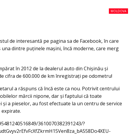
MOLDOVA
stul de interesantă pe pagina sa de Facebook, în care
s una dintre puţinele maşini, încă moderne, care merg
ărat în 2012 de la dealerul auto din Chişinău şi
de cifra de 600.000 de km înregistraţi pe odometru!
tarul a răspuns că încă este ca nou. Potrivit centrului
mobilelor mărcii nipone, dar și faptului că toate
și a pieselor, au fost efectuate la un centru de service
e expirate.
095481240516849/3610070382391243/?
udtGvyv2rEfvFcXfZkrmH15Ven8za_bA558Do4XEU-