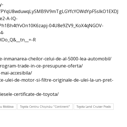
y-
PYqU8wduwqLySMB9V9mTgLGYfcYOWdYpF5slkO1EXDJ
e2-A-IQ-
h1Bh4tYvOn10K6zapj-04U8e9ZV9_KoX4qNGOV-
4-
Oo_Q&__tn__=-R
-inmanarea-cheilor-celui-de-al-5000-lea-automobil/
-program-trade-in-ce-presupune-oferta/
mai-accesibila/
-ulei-de-motor-si-filtre-originale-de-ulei-la-un-pret-
esele-certificate-de-toyota/
u Moldova
Toyota Centru Chişinău "Continent"
Toyota Land Cruiser Prado