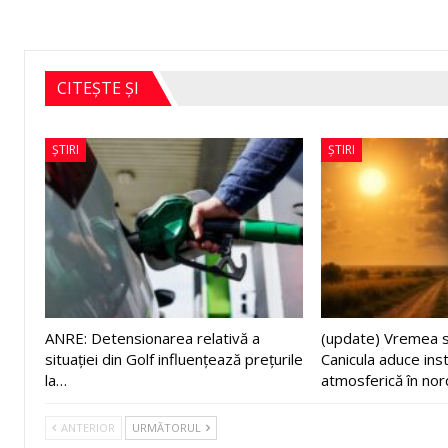
CITEȘTE ȘI
ȘTIRI
ȘTIRI
ANRE: Detensionarea relativă a
(update) Vremea s
situației din Golf influențează prețurile
Canicula aduce inst
la…
atmosferică în nor
ANTERIOR
URMĂTORUL