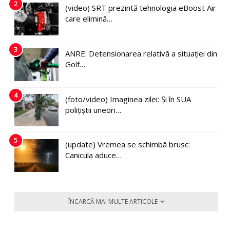
2
(video) SRT prezintă tehnologia eBoost Air
care elimină…
3
ANRE: Detensionarea relativă a situației din
Golf…
4
(foto/video) Imaginea zilei: Și în SUA
polițiștii uneori…
5
(update) Vremea se schimbă brusc:
Canicula aduce…
ÎNCARCĂ MAI MULTE ARTICOLE