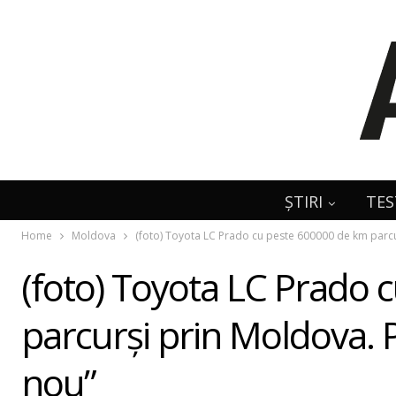
ȘTIRI
TES
Home
Moldova
(foto) Toyota LC Prado cu peste 600000 de km parcur
(foto) Toyota LC Prado
parcurşi prin Moldova. P
nou”