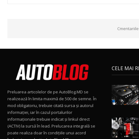
Cmentariile
CELE MAI 
Preluarea articolelor de pe AutoBlog.MD se
realizează în limita maximă de 500 de semne. În
mod obligatoriu, trebuie citată sursa și autorul
informației, iar în cazul portalurilor
informaționale trebuie indicat și linkul direct
(ACTIV) la sursă în lead. Prelucarea integrală se
poate realiza doar în condițiile unui acord