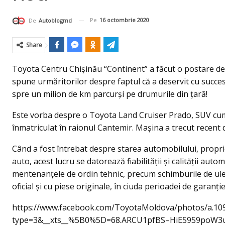
Pe
16 octombrie 2020
De
Autoblogmd
Share
Toyota Centru Chişinău “Continent” a făcut o postare de
spune urmăritorilor despre faptul că a deservit cu succe
spre un milion de km parcurşi pe drumurile din ţară!
Este vorba despre o Toyota Land Cruiser Prado, SUV cump
înmatriculat în raionul Cantemir. Maşina a trecut recent 
Când a fost întrebat despre starea automobilului, proprie
auto, acest lucru se datorează fiabilității și calității auto
mentenanțele de ordin tehnic, precum schimburile de ulei 
oficial şi cu piese originale, în ciuda perioadei de garanți
https://www.facebook.com/ToyotaMoldova/photos/a.1
type=3&__xts__%5B0%5D=68.ARCU1pfBS–HiE5959poW3