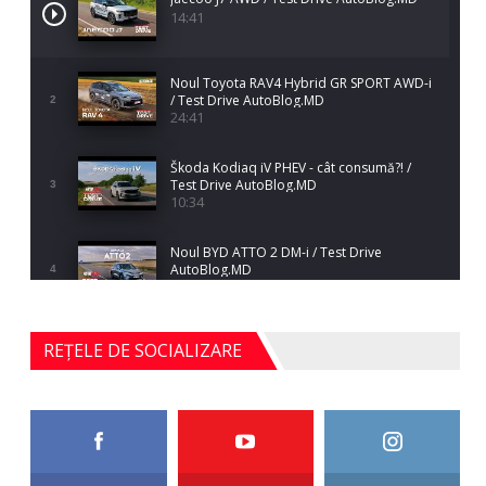
14:41
Noul Toyota RAV4 Hybrid GR SPORT AWD-i
/ Test Drive AutoBlog.MD
2
24:41
Škoda Kodiaq iV PHEV - cât consumă?! /
Test Drive AutoBlog.MD
3
10:34
Noul BYD ATTO 2 DM-i / Test Drive
AutoBlog.MD
4
17:35
Noul Mercedes-Benz S-Class facelift (S 580
REȚELE DE SOCIALIZARE
4MATIC V223) / Test Drive AutoBlog.MD
5
27:33
HAVAL H5 / Test Drive AutoBlog.MD
11:58
6