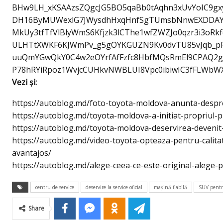
BHw9LH_xKSAAzsZQgcJG5BO5qaBb0tAqhn3xUvYoIC9gx
DH16ByMUWexlG7JWysdhHxqHnfSgTUmsbNnwEXDDAY
MkUy3tfTfVlBlyWmS6Kfjzk3lCThe1wfZWZJo0qzr3i3oRkf
ULHTtXWKF6KJWmPv_g5gOYKGUZN9Kv0dvTU85vJqb_pP
uuQmYGwQkY0C4w2eOYrfAfFzfc8HbfMQsRmEl9CPAQ2g
P78hRYiRpoz1WvjcCUHkvNWBLUI8Vpc0ibiwIC3fFLWbWX
Vezi şi:
https://autoblog.md/foto-toyota-moldova-anunta-despre
https://autoblog.md/toyota-moldova-a-initiat-propriul
https://autoblog.md/toyota-moldova-deservirea-devenit-
https://autoblog.md/video-toyota-opteaza-pentru-calitate
avantajos/
https://autoblog.md/alege-ceea-ce-este-original-alege-pi
centru de service
deservire la service oficial
maşină fiabilă
SUV pentr
Share