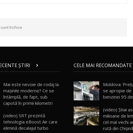
 sunt închise
RECENTE ȘTIRI
CELE MAI RECOMANDATE 
Mai este nevoie de rodaj la
Moldova: Preţu
mașinile moderne? Ce se
se apropie de 1
întâmplă, de fapt, sub
benzinei 95 de
capotă în primii kilometri
(video) Ştiai a
(video) SRT prezintă
milioane de km
tehnologia eBoost Air care
cel mai vechi 
elimină decalajul turbo
rută din Chișin