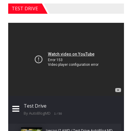
TEST DRIVE
Test Drive
By AutoBlogMD
1
/ 50
Jaecoo J7 AWD / Test Drive AutoBlog.MD