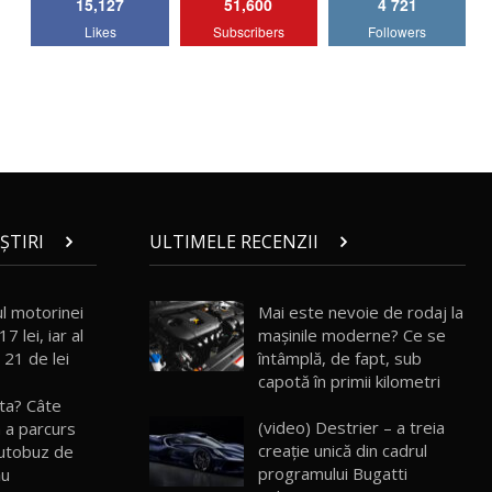
15,127
51,600
4 721
Lotus Emira Turbo SE / Test Drive
Likes
Subscribers
Followers
AutoBlog.MD
7
24:06
Noul Škoda Kodiaq RS / Test Drive
AutoBlog.MD în premieră națională
8
15:08
Noul Geely EX2 / Test Drive AutoBlog.MD
15:22
9
ȘTIRI
ULTIMELE RECENZII
Mercedes-AMG E 53 HYBRID 4MATIC+ /
Test Drive AutoBlog.MD
10
l motorinei
Mai este nevoie de rodaj la
16:27
7 lei, iar al
mașinile moderne? Ce se
 21 de lei
întâmplă, de fapt, sub
Noul Volvo ES90 / Test Drive AutoBlog.MD
capotă în primii kilometri
27:58
11
sta? Câte
(video) Destrier – a treia
 a parcurs
creație unică din cadrul
Noul MG HS / Test Drive AutoBlog.MD
autobuz de
16:48
12
programului Bugatti
ău