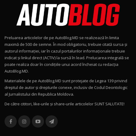
AutoBlog.MD în premieră națională
8
15:08
Noul Geely EX2 / Test Drive AutoBlog.MD
15:22
9
Preluarea articolelor de pe AutoBlog.MD se realizează în limita
Mercedes-AMG E 53 HYBRID 4MATIC+ / Test
maximă de 500 de semne. În mod obligatoriu, trebuie citată sursa și
Drive AutoBlog.MD
10
autorul informației, iar în cazul portalurilor informaționale trebuie
16:27
indicat și linkul direct (ACTIV) la sursă în lead. Prelucarea integrală se
poate realiza doar în condițiile unui acord încheiat cu redacţia
Noul Volvo ES90 / Test Drive AutoBlog.MD
AutoBlog.MD.
27:58
11
Materialele de pe AutoBlog.MD sunt protejate de Legea 139 privind
dreptul de autor și drepturile conexe, inclusiv de Codul Deontologic
Noul MG HS / Test Drive AutoBlog.MD
al Jurnalistului din Republica Moldova.
16:48
12
De către cititori, like-urile şi share-urile articolelor SUNT SALUTATE!
ROX 01: Test drive cu noul SUV chinezesc care
combină aventura cu luxul / AutoBlog.MD
13
36:08