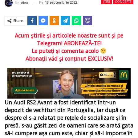
ȘTIRI
CONCEPTE
Pe
13 septembrie 2022
De
Alex
Share
Acum ştirile şi articolele noastre sunt şi pe
Telegram! ABONEAZĂ-TE!
Le puteţi şi comenta acolo
Abonaţii văd şi conţinut EXCLUSIV!
Un Audi RS2 Avant a fost identificat într-un
depozit de vechituri din Portugalia, iar după ce
despre el s-a relatat pe reţele de socializare şi în
presă, s-au găsit zeci de oameni care se arată gata
să-l cumpere aşa cum este, chiar şi să-l importe în