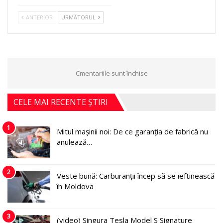
ANTERIOR
URMĂTORUL
Cmentariile sunt închise
CELE MAI RECENTE ȘTIRI
1
Mitul mașinii noi: De ce garanția de fabrică nu
anulează…
2
Veste bună: Carburanții încep să se ieftinească
în Moldova
3
(video) Singura Tesla Model S Signature