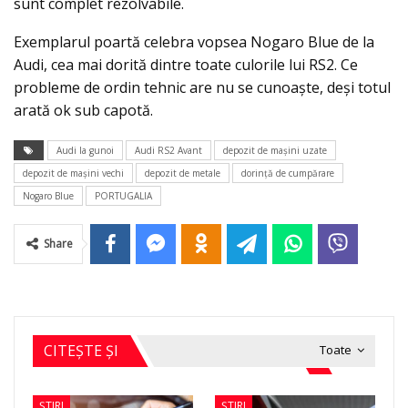
sunt complet rezolvabile.
Exemplarul poartă celebra vopsea Nogaro Blue de la
Audi, cea mai dorită dintre toate culorile lui RS2. Ce
probleme de ordin tehnic are nu se cunoaşte, deşi totul
arată ok sub capotă.
Audi la gunoi
Audi RS2 Avant
depozit de maşini uzate
depozit de maşini vechi
depozit de metale
dorinţă de cumpărare
Nogaro Blue
PORTUGALIA
Share
CITEȘTE ȘI
Toate
ȘTIRI
ȘTIRI