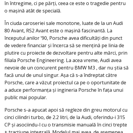
în întregime, ci pe părţi, ceea ce este o tragedie pentru
o mașină atât de specială.
În ciuda caroseriei sale monotone, luate de la un Audi
80 Avant, RS2 Avant este o mașină fascinantă. La
începutul anilor ’90, Porsche avea dificultăți din punct
de vedere financiar şi încerca să se menţină pe linia de
plutire cu proiecte de dezvoltare pentru alte mărci, prin
filiala Porsche Engineering. La acea vreme, Audi avea
nevoie de un concurent pentru BMW M3 , dar nu știa să
facă unul de unul singur. Așa că s-a îndreptat către
Porsche, care a văzut proiectul ca pe o oportunitate de
a aduce performanța și ingineria Porsche în fața unui
public mai popular.
Porsche s-a apucat apoi să regleze din greu motorul cu
cinci cilindri turbo, de 2.2 litri, de la Audi, oferindu-i 315
CP și asociindu-l cu o transmisie manuală în cinci trepte
+ tracțiune integrală. Modelul mai avea, de asemenea,