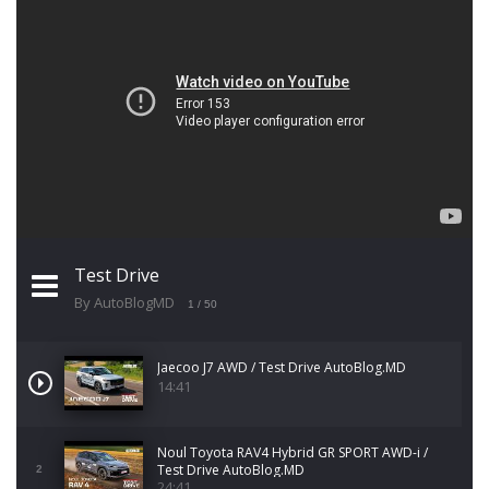
Test Drive
By AutoBlogMD
1
/ 50
Jaecoo J7 AWD / Test Drive AutoBlog.MD
14:41
Noul Toyota RAV4 Hybrid GR SPORT AWD-i /
Test Drive AutoBlog.MD
2
24:41