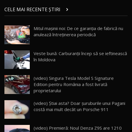
ZEEKR 9X în Moldova: Am condus gigantul
chinez care face lumea să se întoarcă după el
14
CELE MAI RECENTE ȘTIRI
17:27
/ AutoBlog.MD
Noua Mazda CX-5 / Test Drive AutoBlog.MD
Mitul mașinii noi: De ce garanția de fabrică nu
14:37
15
anulează întreținerea periodică
Cum merge? Škoda Octavia 4×4 DSG facelift //
AutoBlogMD
Veste bună: Carburanții încep să se ieftinească
16
13:10
în Moldova
Lotus Eletre R / Test Drive AutoBlog.MD
20:06
17
(video) Singura Tesla Model S Signature
Edition pentru România a fost livrată
proprietarului
Va fi modelul nr.1 BYD în Moldova? BYD Seal U
DM-i / Test Drive AutoBlog.MD
18
(video) Știai asta? Doar șuruburile unui Pagani
30:08
costă mai mult decât un Porsche 911
Noul Geely EX5 EM-i care a cucerit Moldova
înainte să ajungă în showroom / Test Drive
19
23:36
AutoBlog.MD
(video) Premieră: Noul Denza Z9S are 1210