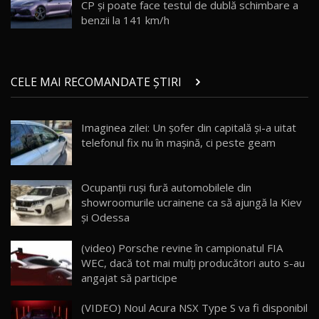
CP și poate face testul de dublă schimbare a
Noul ZEEKR 7X / Test Drive AutoBlog.MD
benzii la 141 km/h
29:08
20
Micul BYD Dolphin Surf / Test Drive
CELE MAI RECOMANDATE ȘTIRI
AutoBlog.MD
21
16:59
Imaginea zilei: Un şofer din capitală şi-a uitat
Noua Mazda 6e / Test Drive AutoBlog.MD
telefonul fix nu în maşină, ci peste geam
26:59
22
Lynk & Co 01 / Test Drive AutoBlog.MD
Ocupanții ruși fură automobilele din
25:19
23
showroomurile ucrainene ca să ajungă la Kiev
și Odessa
ZEEKR 009: Cel mai Performant și Confortabil
(video) Porsche revine în campionatul FIA
Van Electric Testat în Moldova / AutoBlog.MD
24
WEC, dacă tot mai mulţi producători auto s-au
26:38
angajat să participe
Land Rover Defender OCTA Edition One: Cel
(VIDEO) Noul Acura NSX Type S va fi disponibil
mai Exclusiv și Puternic Defender Testat în
25