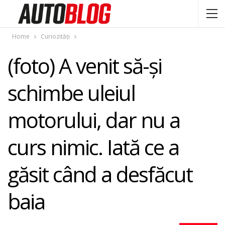
Home
Curiozități
(foto) A venit să-şi
schimbe uleiul
motorului, dar nu a
curs nimic. Iată ce a
găsit când a desfăcut
baia