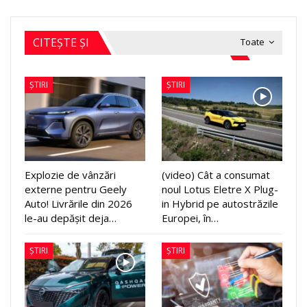
CITEȘTE ȘI
Toate
ȘTIRI
ȘTIRI
Explozie de vânzări
(video) Cât a consumat
externe pentru Geely
noul Lotus Eletre X Plug-
Auto! Livrările din 2026
in Hybrid pe autostrăzile
le-au depășit deja…
Europei, în…
ȘTIRI
ȘTIRI