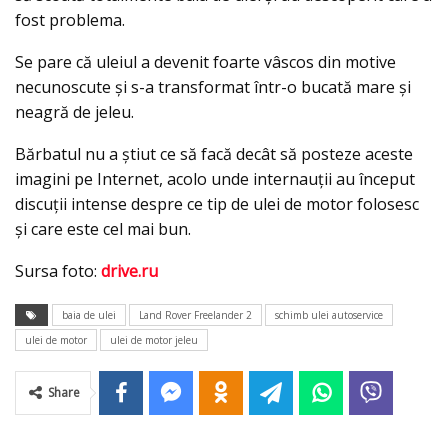
fost problema.
Se pare că uleiul a devenit foarte vâscos din motive
necunoscute şi s-a transformat într-o bucată mare şi
neagră de jeleu.
Bărbatul nu a ştiut ce să facă decât să posteze aceste
imagini pe Internet, acolo unde internauţii au început
discuţii intense despre ce tip de ulei de motor folosesc
şi care este cel mai bun.
Sursa foto:
drive.ru
baia de ulei
Land Rover Freelander 2
schimb ulei autoservice
ulei de motor
ulei de motor jeleu
Share