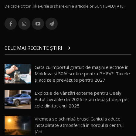
De către cititori, like-urile şi share-urile articolelor SUNT SALUTATE!
ROX 01: Test drive cu noul SUV chinezesc care
combină aventura cu luxul / AutoBlog.MD
13
36:08
ZEEKR 9X în Moldova: Am condus gigantul
chinez care face lumea să se întoarcă după el
14
CELE MAI RECENTE ȘTIRI
17:27
/ AutoBlog.MD
Noua Mazda CX-5 / Test Drive AutoBlog.MD
Gata cu importul gratuit de mașini electrice în
14:37
15
Moldova și 50% scutire pentru PHEV?! Taxele
și accizele prevăzute pentru 2027
Cum merge? Škoda Octavia 4×4 DSG facelift //
AutoBlogMD
Explozie de vânzări externe pentru Geely
16
13:10
Auto! Livrările din 2026 le-au depășit deja pe
cele din tot anul 2025
Lotus Eletre R / Test Drive AutoBlog.MD
20:06
17
Vremea se schimbă brusc: Canicula aduce
instabilitate atmosferică în nordul și centrul
țării
Va fi modelul nr.1 BYD în Moldova? BYD Seal U