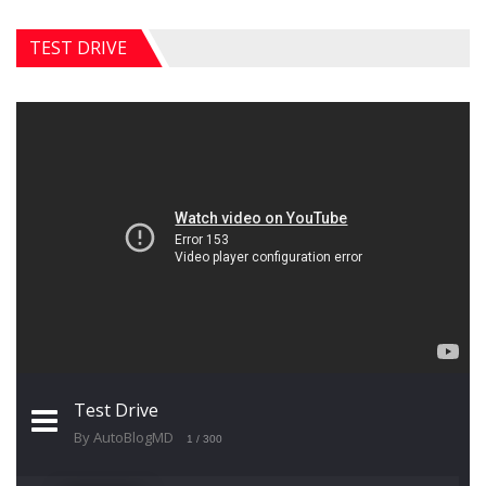
TEST DRIVE
Test Drive
By AutoBlogMD
1
/ 300