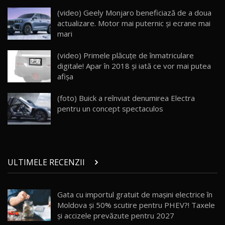
ZEEKR 009: Cel mai Performant și Confortabil
(video) Geely Monjaro beneficiază de a doua
Van Electric Testat în Moldova / AutoBlog.MD
24
actualizare. Motor mai puternic și ecrane mai
26:38
mari
Land Rover Defender OCTA Edition One: Cel
(video) Primele plăcuţe de înmatriculare
mai Exclusiv și Puternic Defender Testat în
25
32:21
Moldova
digitale! Apar în 2018 şi iată ce vor mai putea
afişa
Porsche 911 Spirit 70 / Test Drive
AutoBlog.MD
26
(foto) Buick a reînviat denumirea Electra
10:57
pentru un concept spectaculos
Test Drive: Noile modele FENDT! Cum e să
conduci un tractor?!
27
22:49
ULTIMELE RECENZII
Noul Geely Monjaro 2025! Mai ieftin și mai
dotat / Test Drive AutoBlog.MD
28
23:05
Gata cu importul gratuit de mașini electrice în
Moldova și 50% scutire pentru PHEV?! Taxele
ZEEKR 9X - PRIMUL TEST DRIVE ÎN ROMÂNĂ!
CUM SE CONDUCE?
29
și accizele prevăzute pentru 2027
33:40