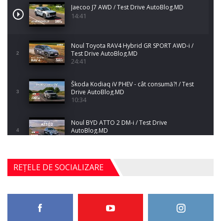
Jaecoo J7 AWD / Test Drive AutoBlog.MD
14:41
Noul Toyota RAV4 Hybrid GR SPORT AWD-i /
Test Drive AutoBlog.MD
2
24:41
Škoda Kodiaq iV PHEV - cât consumă?! / Test
Drive AutoBlog.MD
3
10:34
Noul BYD ATTO 2 DM-i / Test Drive
AutoBlog.MD
4
17:35
Noul Mercedes-Benz S-Class facelift (S 580
REȚELE DE SOCIALIZARE
4MATIC V223) / Test Drive AutoBlog.MD
5
27:33
HAVAL H5 / Test Drive AutoBlog.MD
11:58
6