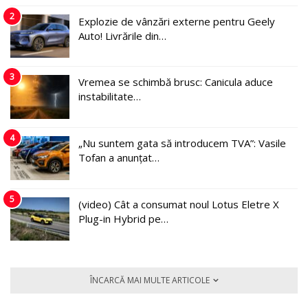
2
Explozie de vânzări externe pentru Geely
Auto! Livrările din…
3
Vremea se schimbă brusc: Canicula aduce
instabilitate…
4
„Nu suntem gata să introducem TVA”: Vasile
Tofan a anunțat…
5
(video) Cât a consumat noul Lotus Eletre X
Plug-in Hybrid pe…
ÎNCARCĂ MAI MULTE ARTICOLE