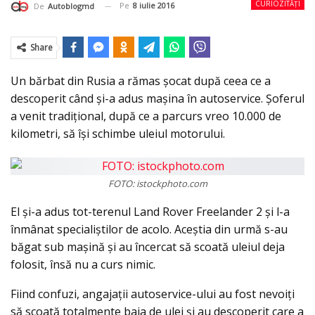
CURIOZITĂȚI
Pe
8 iulie 2016
De
Autoblogmd
Share
Un bărbat din Rusia a rămas şocat după ceea ce a
descoperit când şi-a adus maşina în autoservice. Şoferul
a venit tradiţional, după ce a parcurs vreo 10.000 de
kilometri, să îşi schimbe uleiul motorului.
FOTO: istockphoto.com
El şi-a adus tot-terenul Land Rover Freelander 2 şi l-a
înmânat specialiştilor de acolo. Aceştia din urmă s-au
băgat sub maşină şi au încercat să scoată uleiul deja
folosit, însă nu a curs nimic.
Fiind confuzi, angajaţii autoservice-ului au fost nevoiţi
să scoată totalmente baia de ulei şi au descoperit care a