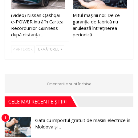
(video) Nissan Qashqai
Mitul mașinii noi: De ce
e-POWER intră în Cartea
garanția de fabrică nu
Recordurilor Guinness
anulează întreținerea
după distanța…
periodică
ANTERIOR
URMĂTORUL
Cmentariile sunt închise
CELE MAI RECENTE ȘTIRI
1
Gata cu importul gratuit de mașini electrice în
Moldova și…