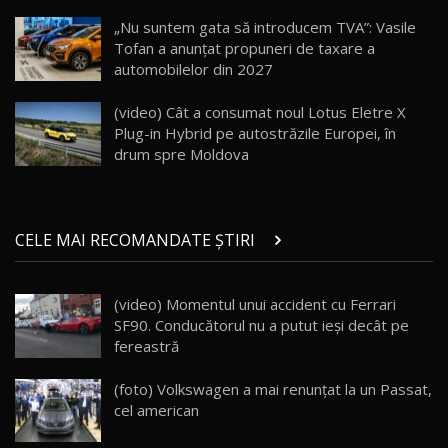
DM-i / Test Drive AutoBlog.MD
18
„Nu suntem gata să introducem TVA”: Vasile
30:08
Tofan a anunțat propuneri de taxare a
automobilelor din 2027
Noul Geely EX5 EM-i care a cucerit Moldova
înainte să ajungă în showroom / Test Drive
19
23:36
AutoBlog.MD
(video) Cât a consumat noul Lotus Eletre X
Plug-in Hybrid pe autostrăzile Europei, în
Noul ZEEKR 7X / Test Drive AutoBlog.MD
drum spre Moldova
29:08
20
Micul BYD Dolphin Surf / Test Drive
CELE MAI RECOMANDATE ȘTIRI
AutoBlog.MD
21
16:59
(video) Momentul unui accident cu Ferrari
Noua Mazda 6e / Test Drive AutoBlog.MD
SF90. Conducătorul nu a putut ieşi decât pe
26:59
22
fereastră
Lynk & Co 01 / Test Drive AutoBlog.MD
(foto) Volkswagen a mai renunțat la un Passat,
25:19
23
cel american