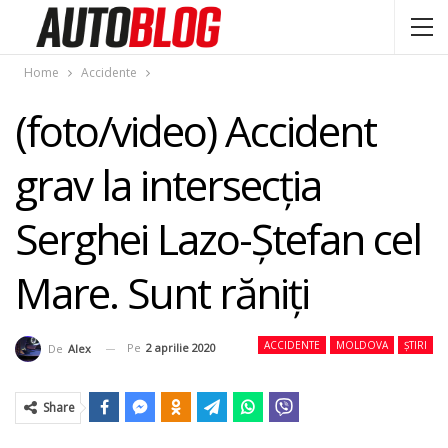
Home
Accidente
(foto/video) Accident
grav la intersecţia
Serghei Lazo-Ștefan cel
Mare. Sunt răniţi
ACCIDENTE
MOLDOVA
ȘTIRI
Pe
2 aprilie 2020
De
Alex
Share