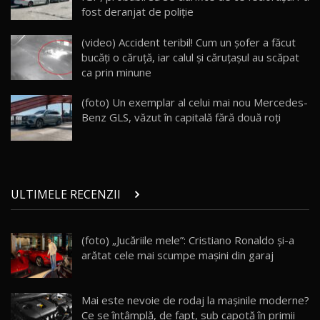
fost deranjat de poliție
Land Rover Defender OCTA Edition One: Cel
(video) Accident teribil! Cum un şofer a făcut
mai Exclusiv și Puternic Defender Testat în
25
32:21
Moldova
bucăţi o căruţă, iar calul şi căruţaşul au scăpat
ca prin minune
Porsche 911 Spirit 70 / Test Drive
AutoBlog.MD
26
(foto) Un exemplar al celui mai nou Mercedes-
10:57
Benz GLS, văzut în capitală fără două roţi
Test Drive: Noile modele FENDT! Cum e să
conduci un tractor?!
27
22:49
ULTIMELE RECENZII
Noul Geely Monjaro 2025! Mai ieftin și mai
dotat / Test Drive AutoBlog.MD
28
23:05
(foto) „Jucăriile mele”: Cristiano Ronaldo și-a
arătat cele mai scumpe mașini din garaj
ZEEKR 9X - PRIMUL TEST DRIVE ÎN ROMÂNĂ!
CUM SE CONDUCE?
29
33:40
Mai este nevoie de rodaj la mașinile moderne?
Primele impresii despre BYD Seal U DM-i,
Ce se întâmplă, de fapt, sub capotă în primii