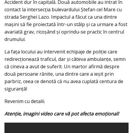
Accident dur în capitală. Două automobile au intrat în
contact la intersecţia bulevardului Ștefan cel Mare cu
strada Serghei Lazo. Impactul a făcut ca una dintre
maşini să fie proiectată într-un stâlp şi ca urmare a fost
avariată grav, ricoşând şi oprindu-se practic în centrul
drumului.
La fața locului au intervenit echipaje de poliţie care
redirecţionează traficul, dar şi câteva ambulanţe, semn
că cineva a avut de suferit. Un martor afirmă despre
două persoane rănite, una dintre care a ieşit prin
parbriz, ceea ce denotă că nu avea cuplată centura de
siguranţă!
Revenim cu detalii.
Atenție, imagini video care vă pot afecta emoțional!