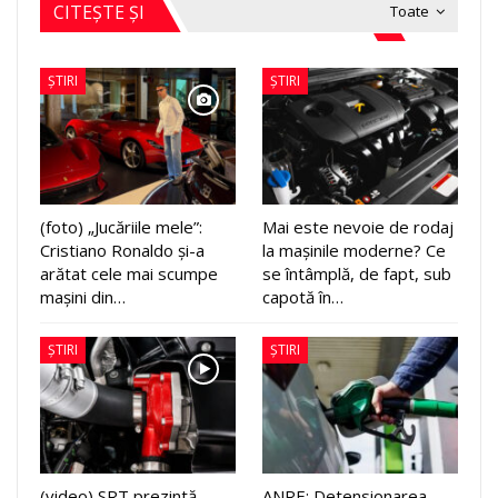
CITEȘTE ȘI
Toate
ȘTIRI
ȘTIRI
(foto) „Jucăriile mele”:
Mai este nevoie de rodaj
Cristiano Ronaldo și-a
la mașinile moderne? Ce
arătat cele mai scumpe
se întâmplă, de fapt, sub
mașini din…
capotă în…
ȘTIRI
ȘTIRI
(video) SRT prezintă
ANRE: Detensionarea