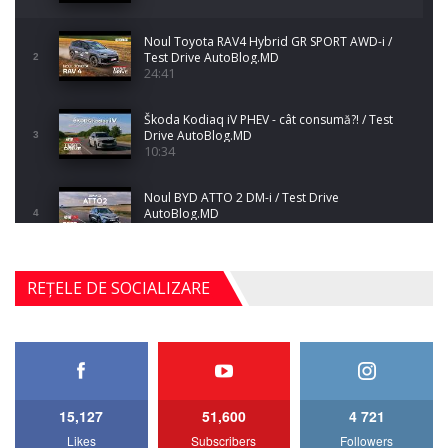
Noul Toyota RAV4 Hybrid GR SPORT AWD-i /
Test Drive AutoBlog.MD
2
24:41
Škoda Kodiaq iV PHEV - cât consumă?! / Test
Drive AutoBlog.MD
3
10:34
Noul BYD ATTO 2 DM-i / Test Drive
AutoBlog.MD
4
17:35
Noul Mercedes-Benz S-Class facelift (S 580
REȚELE DE SOCIALIZARE
4MATIC V223) / Test Drive AutoBlog.MD
5
27:33
HAVAL H5 / Test Drive AutoBlog.MD
11:58
6
15,127
51,600
4 721
Lotus Emira Turbo SE / Test Drive
Likes
Subscribers
Followers
AutoBlog.MD
7