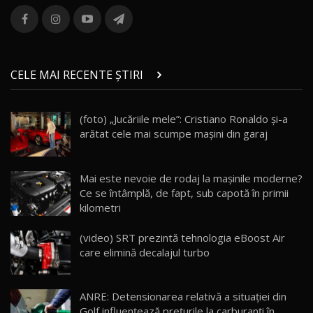
ROX 01: Test drive cu noul SUV chinezesc care
combină aventura cu luxul / AutoBlog.MD
13
36:08
ZEEKR 9X în Moldova: Am condus gigantul
chinez care face lumea să se întoarcă după el
14
CELE MAI RECENTE ȘTIRI
17:27
/ AutoBlog.MD
Noua Mazda CX-5 / Test Drive AutoBlog.MD
(foto) „Jucăriile mele”: Cristiano Ronaldo și-a
14:37
15
arătat cele mai scumpe mașini din garaj
Cum merge? Škoda Octavia 4×4 DSG facelift //
AutoBlogMD
Mai este nevoie de rodaj la mașinile moderne?
16
13:10
Ce se întâmplă, de fapt, sub capotă în primii
kilometri
Lotus Eletre R / Test Drive AutoBlog.MD
20:06
17
(video) SRT prezintă tehnologia eBoost Air
care elimină decalajul turbo
Va fi modelul nr.1 BYD în Moldova? BYD Seal U
DM-i / Test Drive AutoBlog.MD
18
ANRE: Detensionarea relativă a situației din
30:08
Golf influențează prețurile la carburanți în