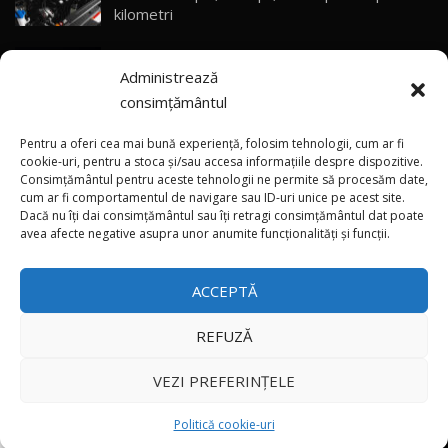
Sealion 7 și Seal 5 DM-i / Test Drive
30
kilometri
10:58
AutoBlog.MD
(video) Destrier – a treia creație unică din
Noua Toyota Corolla Cross facelift / Test Drive
Administrează
cadrul programului Bugatti Solitaire
AutoBlog.MD
31
13:56
consimțământul
(video) SRT prezintă tehnologia eBoost Air
Noul Volvo EX90 / Test Drive AutoBlog.MD
Pentru a oferi cea mai bună experiență, folosim tehnologii, cum ar fi
32:06
32
care elimină decalajul turbo
cookie-uri, pentru a stoca și/sau accesa informațiile despre dispozitive.
Consimțământul pentru aceste tehnologii ne permite să procesăm date,
cum ar fi comportamentul de navigare sau ID-uri unice pe acest site.
Dacă nu îți dai consimțământul sau îți retragi consimțământul dat poate
×
MG RX5 - își merită banii? / Test Drive
ANRE: Detensionarea relativă a situației din
avea afecte negative asupra unor anumite funcționalități și funcții.
AutoBlog.MD
33
Golf influențează prețurile la carburanți în
18:51
Moldova
ACCEPTĂ
Noul DACIA DUSTER DIESEL! Primul test drive în
română
34
15:39
REFUZĂ
Toate drepturile rezervate © 2026
Noul Mercedes-Benz E 350 e - cât consumă?! /
VEZI PREFERINȚELE
Test Drive AutoBlog.MD
35
26:49
Autoblog
Developed by
Politică cookie-uri