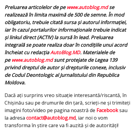
Preluarea articolelor de pe
www.autoblog.md
se
realizează în limita maximă de 500 de semne. În mod
obligatoriu, trebuie citată sursa și autorul informației,
iar în cazul portalurilor informaționale trebuie indicat
și linkul direct (ACTIV) la sursă în lead. Preluarea
integrală se poate realiza doar în condițiile unui acord
încheiat cu redacţia
AutoBlog.MD
. Materialele de
pe
www.autoblog.md
sunt protejate de Legea 139
privind dreptul de autor și drepturile conexe, inclusiv
de Codul Deontologic al Jurnalistului din Republica
Moldova.
Dacă aţi surprins vreo situaţie interesantă/riscantă, în
Chişinău sau pe drumurile din ţară, scrieţi-ne şi trimiteţi
imagini foto/video pe pagina noastră de
Facebook
sau
la adresa
contact@autoblog.md
, iar noi o vom
transforma în ştire care va fi auzită şi de autorităţi!