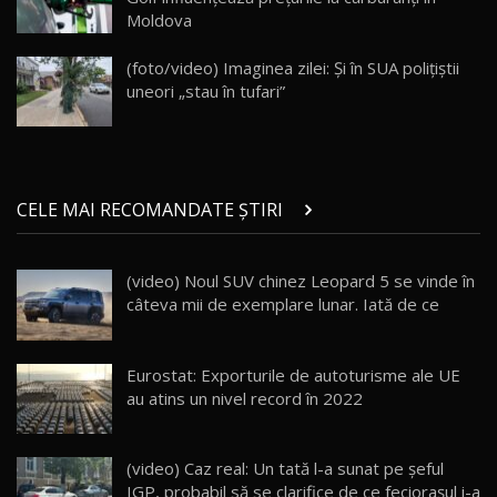
Moldova
Noul Geely EX5 EM-i care a cucerit Moldova
înainte să ajungă în showroom / Test Drive
19
23:36
AutoBlog.MD
(foto/video) Imaginea zilei: Și în SUA polițiștii
uneori „stau în tufari”
Noul ZEEKR 7X / Test Drive AutoBlog.MD
29:08
20
Micul BYD Dolphin Surf / Test Drive
CELE MAI RECOMANDATE ȘTIRI
AutoBlog.MD
21
16:59
(video) Noul SUV chinez Leopard 5 se vinde în
Noua Mazda 6e / Test Drive AutoBlog.MD
câteva mii de exemplare lunar. Iată de ce
26:59
22
Lynk & Co 01 / Test Drive AutoBlog.MD
Eurostat: Exporturile de autoturisme ale UE
25:19
23
au atins un nivel record în 2022
ZEEKR 009: Cel mai Performant și Confortabil
(video) Caz real: Un tată l-a sunat pe șeful
Van Electric Testat în Moldova / AutoBlog.MD
24
IGP, probabil să se clarifice de ce feciorașul i-a
26:38