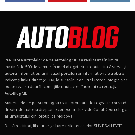
24:06
Noul Škoda Kodiaq RS / Test Drive
AutoBlog.MD în premieră națională
8
15:08
Noul Geely EX2 / Test Drive AutoBlog.MD
15:22
9
Preluarea articolelor de pe AutoBlog.MD se realizează în limita
Mercedes-AMG E 53 HYBRID 4MATIC+ / Test
maximă de 500 de semne. În mod obligatoriu, trebuie citată sursa și
Drive AutoBlog.MD
10
autorul informației, iar în cazul portalurilor informaționale trebuie
16:27
indicat și linkul direct (ACTIV) la sursă în lead. Prelucarea integrală se
poate realiza doar în condițiile unui acord încheiat cu redacţia
Noul Volvo ES90 / Test Drive AutoBlog.MD
AutoBlog.MD.
27:58
11
Materialele de pe AutoBlog.MD sunt protejate de Legea 139 privind
dreptul de autor și drepturile conexe, inclusiv de Codul Deontologic
Noul MG HS / Test Drive AutoBlog.MD
al Jurnalistului din Republica Moldova.
16:48
12
De către cititori, like-urile şi share-urile articolelor SUNT SALUTATE!