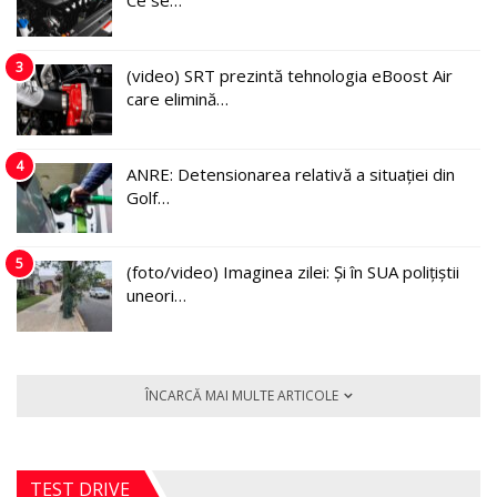
Ce se…
3
(video) SRT prezintă tehnologia eBoost Air
care elimină…
4
ANRE: Detensionarea relativă a situației din
Golf…
5
(foto/video) Imaginea zilei: Și în SUA polițiștii
uneori…
ÎNCARCĂ MAI MULTE ARTICOLE
TEST DRIVE