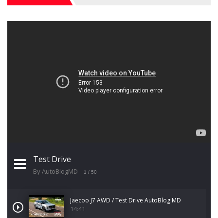
Test Drive
By AutoBlogMD
1
/ 50
Jaecoo J7 AWD / Test Drive AutoBlog.MD
14:41