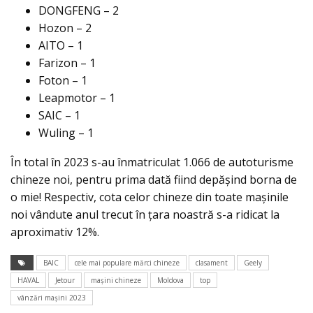
DONGFENG – 2
Hozon – 2
AITO – 1
Farizon – 1
Foton – 1
Leapmotor – 1
SAIC – 1
Wuling – 1
În total în 2023 s-au înmatriculat 1.066 de autoturisme
chineze noi, pentru prima dată fiind depășind borna de
o mie! Respectiv, cota celor chineze din toate mașinile
noi vândute anul trecut în țara noastră s-a ridicat la
aproximativ 12%.
BAIC
cele mai populare mărci chineze
clasament
Geely
HAVAL
Jetour
mașini chineze
Moldova
top
vânzări mașini 2023