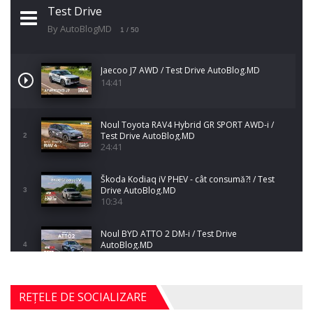
Test Drive
By AutoBlogMD
1
/ 50
Jaecoo J7 AWD / Test Drive AutoBlog.MD
14:41
Noul Toyota RAV4 Hybrid GR SPORT AWD-i /
Test Drive AutoBlog.MD
2
24:41
Škoda Kodiaq iV PHEV - cât consumă?! / Test
Drive AutoBlog.MD
3
10:34
Noul BYD ATTO 2 DM-i / Test Drive
AutoBlog.MD
4
17:35
Noul Mercedes-Benz S-Class facelift (S 580
REȚELE DE SOCIALIZARE
4MATIC V223) / Test Drive AutoBlog.MD
5
27:33