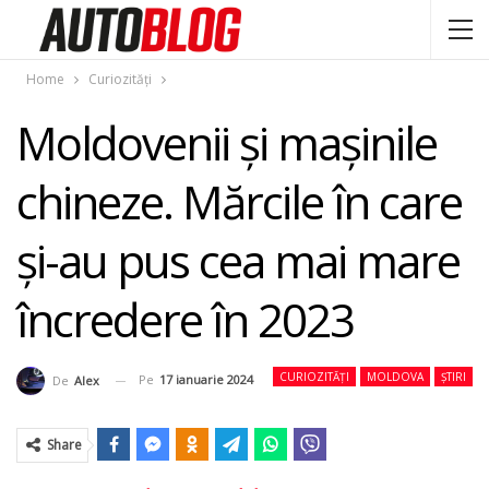
Home
Curiozități
Moldovenii și mașinile
chineze. Mărcile în care
și-au pus cea mai mare
încredere în 2023
CURIOZITĂȚI
MOLDOVA
ȘTIRI
Pe
17 ianuarie 2024
De
Alex
Share