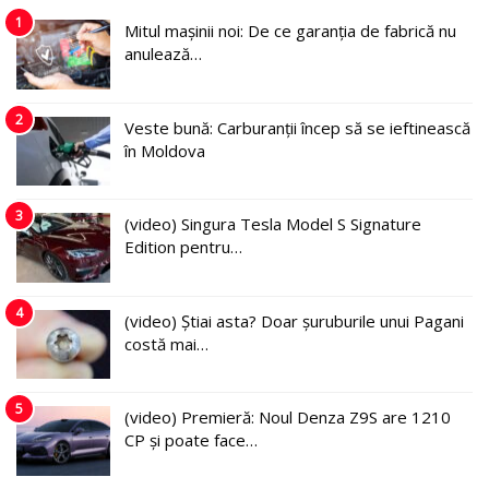
1
Mitul mașinii noi: De ce garanția de fabrică nu
anulează…
2
Veste bună: Carburanții încep să se ieftinească
în Moldova
3
(video) Singura Tesla Model S Signature
Edition pentru…
4
(video) Știai asta? Doar șuruburile unui Pagani
costă mai…
5
(video) Premieră: Noul Denza Z9S are 1210
CP și poate face…