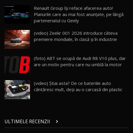
Lynk & Co 01 / Test Drive AutoBlog.MD
Renault Group își reface afacerea auto!
25:19
23
Planurile care au mai fost anunțate, pe lângă
parteneriatul cu Geely
ZEEKR 009: Cel mai Performant și Confortabil
(video) Zeekr 001 2026 introduce câteva
Van Electric Testat în Moldova / AutoBlog.MD
24
premiere mondiale, în clasă și în industrie
26:38
Land Rover Defender OCTA Edition One: Cel
(foto) ABT se ocupă de Audi R8 V10 plus, dar
mai Exclusiv și Puternic Defender Testat în
25
32:21
Moldova
are un motiv pentru care nu umblă la motor
Porsche 911 Spirit 70 / Test Drive
AutoBlog.MD
26
(video) Ştiai asta? De ce bateriile auto
10:57
cântăresc mult, deşi au o carcasă din plastic
Test Drive: Noile modele FENDT! Cum e să
conduci un tractor?!
27
22:49
ULTIMELE RECENZII
Noul Geely Monjaro 2025! Mai ieftin și mai
dotat / Test Drive AutoBlog.MD
28
23:05