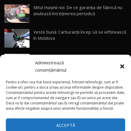
Mitul mașinii noi: De ce garanția de fabrică nu
anulează întreținerea periodică
ZEEKR 9X - PRIMUL TEST DRIVE ÎN ROMÂNĂ!
CUM SE CONDUCE?
29
33:40
Veste bună: Carburanții încep să se ieftinească
Primele impresii despre BYD Seal U DM-i,
în Moldova
Sealion 7 și Seal 5 DM-i / Test Drive
30
10:58
AutoBlog.MD
(foto/video) Avanpremieră netradițională: Noul
Noua Toyota Corolla Cross facelift / Test Drive
Administrează
smart #2 a apărut pe pereți din mai multe țări
AutoBlog.MD
31
13:56
consimțământul
(video) Premieră în China: Noile modele Xiaomi
Noul Volvo EX90 / Test Drive AutoBlog.MD
Pentru a oferi cea mai bună experiență, folosim tehnologii, cum ar fi
32:06
32
SkyNomad N70 și N90
cookie-uri, pentru a stoca și/sau accesa informațiile despre dispozitive.
Consimțământul pentru aceste tehnologii ne permite să procesăm date,
cum ar fi comportamentul de navigare sau ID-uri unice pe acest site.
Dacă nu îți dai consimțământul sau îți retragi consimțământul dat poate
×
MG RX5 - își merită banii? / Test Drive
(video) Singura Tesla Model S Signature
avea afecte negative asupra unor anumite funcționalități și funcții.
AutoBlog.MD
33
Edition pentru România a fost livrată
18:51
proprietarului
ACCEPTĂ
Noul DACIA DUSTER DIESEL! Primul test drive în