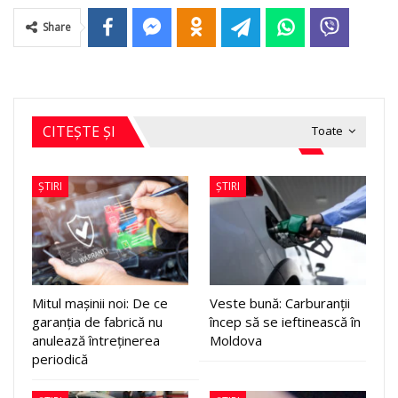
Share
CITEȘTE ȘI
Toate
ȘTIRI
ȘTIRI
Mitul mașinii noi: De ce
Veste bună: Carburanții
garanția de fabrică nu
încep să se ieftinească în
anulează întreținerea
Moldova
periodică