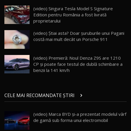
Lotus Eletre R / Test Drive AutoBlog.MD
20:06
17
(video) Singura Tesla Model S Signature
Edition pentru România a fost livrată
proprietarului
Va fi modelul nr.1 BYD în Moldova? BYD Seal U
DM-i / Test Drive AutoBlog.MD
18
(video) Știai asta? Doar șuruburile unui Pagani
30:08
costă mai mult decât un Porsche 911
Noul Geely EX5 EM-i care a cucerit Moldova
înainte să ajungă în showroom / Test Drive
19
23:36
AutoBlog.MD
(video) Premieră: Noul Denza Z9S are 1210
CP și poate face testul de dublă schimbare a
Noul ZEEKR 7X / Test Drive AutoBlog.MD
benzii la 141 km/h
29:08
20
Micul BYD Dolphin Surf / Test Drive
CELE MAI RECOMANDATE ȘTIRI
AutoBlog.MD
21
16:59
(video) Marca BYD şi-a prezentat modelul vârf
Noua Mazda 6e / Test Drive AutoBlog.MD
de gamă sub forma unui electromobil
26:59
22