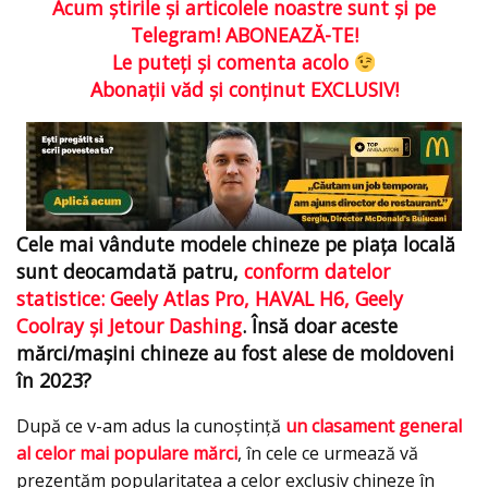
Acum ştirile şi articolele noastre sunt şi pe
Telegram! ABONEAZĂ-TE!
Le puteţi şi comenta acolo
Abonaţii văd şi conţinut EXCLUSIV!
Cele mai vândute modele chineze pe piața locală
sunt deocamdată patru,
conform datelor
statistice: Geely Atlas Pro, HAVAL H6, Geely
Coolray și Jetour Dashing
. Însă doar aceste
mărci/mașini chineze au fost alese de moldoveni
în 2023?
După ce v-am adus la cunoștință
un clasament general
al celor mai populare mărci
, în cele ce urmează vă
prezentăm popularitatea a celor exclusiv chineze în