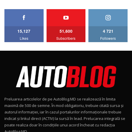
HAVAL H5 / Test Drive AutoBlog.MD
11:58
6
15,127
51,600
4 721
Lotus Emira Turbo SE / Test Drive
Likes
Subscribers
Followers
AutoBlog.MD
7
24:06
Noul Škoda Kodiaq RS / Test Drive
AutoBlog.MD în premieră națională
8
15:08
Noul Geely EX2 / Test Drive AutoBlog.MD
15:22
9
Preluarea articolelor de pe AutoBlog.MD se realizează în limita
Mercedes-AMG E 53 HYBRID 4MATIC+ / Test
maximă de 500 de semne. În mod obligatoriu, trebuie citată sursa și
Drive AutoBlog.MD
10
autorul informației, iar în cazul portalurilor informaționale trebuie
16:27
indicat și linkul direct (ACTIV) la sursă în lead. Prelucarea integrală se
poate realiza doar în condițiile unui acord încheiat cu redacţia
Noul Volvo ES90 / Test Drive AutoBlog.MD
AutoBlog.MD.
11