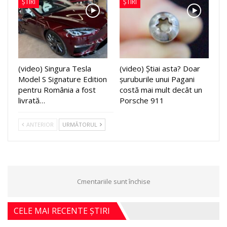
ȘTIRI
ȘTIRI
(video) Singura Tesla
(video) Știai asta? Doar
Model S Signature Edition
șuruburile unui Pagani
pentru România a fost
costă mai mult decât un
livrată…
Porsche 911
ANTERIOR
URMĂTORUL
Cmentariile sunt închise
CELE MAI RECENTE ȘTIRI