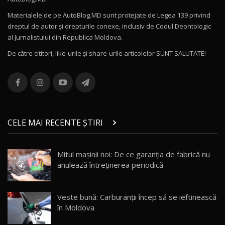
27:58
Materialele de pe AutoBlog.MD sunt protejate de Legea 139 privind
dreptul de autor și drepturile conexe, inclusiv de Codul Deontologic
Noul MG HS / Test Drive AutoBlog.MD
al Jurnalistului din Republica Moldova.
16:48
12
De către cititori, like-urile şi share-urile articolelor SUNT SALUTATE!
ROX 01: Test drive cu noul SUV chinezesc care
combină aventura cu luxul / AutoBlog.MD
13
36:08
ZEEKR 9X în Moldova: Am condus gigantul
chinez care face lumea să se întoarcă după el
14
CELE MAI RECENTE ȘTIRI
17:27
/ AutoBlog.MD
Noua Mazda CX-5 / Test Drive AutoBlog.MD
Mitul mașinii noi: De ce garanția de fabrică nu
14:37
15
anulează întreținerea periodică
Cum merge? Škoda Octavia 4×4 DSG facelift //
AutoBlogMD
Veste bună: Carburanții încep să se ieftinească
16
13:10
în Moldova