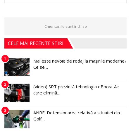
Cmentariile sunt închise
CELE MAI RECENTE ȘTIRI
1
Mai este nevoie de rodaj la mașinile moderne?
Ce se…
2
(video) SRT prezintă tehnologia eBoost Air
care elimină…
3
ANRE: Detensionarea relativă a situației din
Golf…