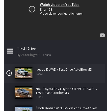
Test Drive
By AutoBlogMD
1
/ 300
Jaecoo J7 AWD / Test Drive AutoBlog.MD
14:41
Noul Toyota RAV4 Hybrid GR SPORT AWD-i /
Test Drive AutoBlog.MD
2
24:41
Škoda Kodiaq iV PHEV - cât consumă?! / Test