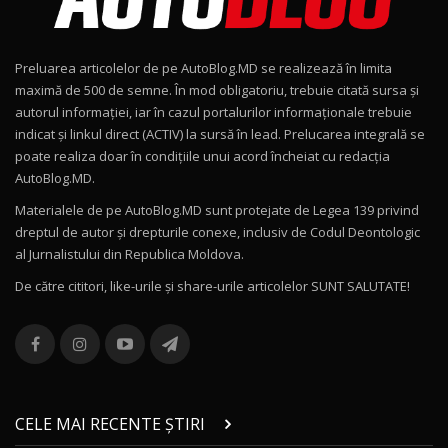
Noul Geely EX2 / Test Drive AutoBlog.MD
15:22
9
Preluarea articolelor de pe AutoBlog.MD se realizează în limita
Mercedes-AMG E 53 HYBRID 4MATIC+ / Test
maximă de 500 de semne. În mod obligatoriu, trebuie citată sursa și
Drive AutoBlog.MD
10
autorul informației, iar în cazul portalurilor informaționale trebuie
16:27
indicat și linkul direct (ACTIV) la sursă în lead. Prelucarea integrală se
poate realiza doar în condițiile unui acord încheiat cu redacţia
Noul Volvo ES90 / Test Drive AutoBlog.MD
AutoBlog.MD.
27:58
11
Materialele de pe AutoBlog.MD sunt protejate de Legea 139 privind
dreptul de autor și drepturile conexe, inclusiv de Codul Deontologic
Noul MG HS / Test Drive AutoBlog.MD
al Jurnalistului din Republica Moldova.
16:48
12
De către cititori, like-urile şi share-urile articolelor SUNT SALUTATE!
ROX 01: Test drive cu noul SUV chinezesc care
combină aventura cu luxul / AutoBlog.MD
13
36:08
ZEEKR 9X în Moldova: Am condus gigantul
chinez care face lumea să se întoarcă după el
14
CELE MAI RECENTE ȘTIRI
17:27
/ AutoBlog.MD