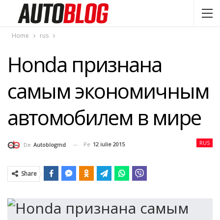
Home
rus
Honda признана
самым экономичным
автомобилем в мире
RUS
Pe
12 iulie 2015
De
Autoblogmd
Share