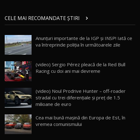
Micul BYD Dolphin Surf / Test Drive
CELE MAI RECOMANDATE ȘTIRI
AutoBlog.MD
21
16:59
Anunțuri importante de la IGP şi INSP! Iată ce
Noua Mazda 6e / Test Drive AutoBlog.MD
va întreprinde poliţia în următoarele zile
26:59
22
Lynk & Co 01 / Test Drive AutoBlog.MD
(video) Sergio Pérez pleacă de la Red Bull
25:19
23
Racing cu doi ani mai devreme
ZEEKR 009: Cel mai Performant și Confortabil
(video) Noul Prodrive Hunter – off-roader
Van Electric Testat în Moldova / AutoBlog.MD
24
stradal cu trei diferenţiale şi preţ de 1.5
26:38
milioane de euro
Land Rover Defender OCTA Edition One: Cel
Cea mai bună mașină din Europa de Est, în
mai Exclusiv și Puternic Defender Testat în
25
32:21
Moldova
vremea comunismului
Porsche 911 Spirit 70 / Test Drive