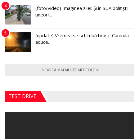
4
(foto/video) Imaginea zilei: Și în SUA polițiștii
uneori…
5
(update) Vremea se schimbă brusc: Canicula
aduce…
ÎNCARCĂ MAI MULTE ARTICOLE
TEST DRIVE