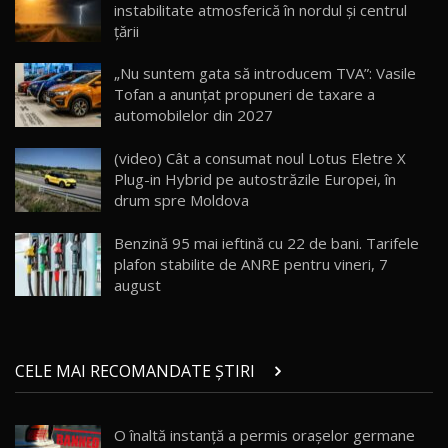
13:10
instabilitate atmosferică în nordul și centrul
țării
Lotus Eletre R / Test Drive AutoBlog.MD
20:06
17
„Nu suntem gata să introducem TVA”: Vasile
Tofan a anunțat propuneri de taxare a
automobilelor din 2027
Va fi modelul nr.1 BYD în Moldova? BYD Seal U
DM-i / Test Drive AutoBlog.MD
18
(video) Cât a consumat noul Lotus Eletre X
30:08
Plug-in Hybrid pe autostrăzile Europei, în
drum spre Moldova
Noul Geely EX5 EM-i care a cucerit Moldova
înainte să ajungă în showroom / Test Drive
19
23:36
AutoBlog.MD
Benzină 95 mai ieftină cu 22 de bani. Tarifele
plafon stabilite de ANRE pentru vineri, 7
Noul ZEEKR 7X / Test Drive AutoBlog.MD
august
29:08
20
Micul BYD Dolphin Surf / Test Drive
CELE MAI RECOMANDATE ȘTIRI
AutoBlog.MD
21
16:59
O înaltă instanţă a permis oraşelor germane
Noua Mazda 6e / Test Drive AutoBlog.MD