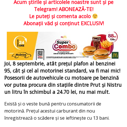
Acum ştirile şi articolele noastre sunt şi pe
Telegram! ABONEAZĂ-TE!
Le puteţi şi comenta acolo
Abonaţii văd şi conţinut EXCLUSIV!
Joi, 8 septembrie, atât preţul plafon al benzinei
95, cât şi cel al motorinei standard, va fi mai mic!
Posesorii de autovehicule cu motoare pe benzină
vor putea procura din staţiile dintre Prut şi Nistru
un litru în schimbul a 24.70 lei, nu mai mult.
Există şi o veste bună pentru consumatorii de
motorină. Preţul acestui carburant din nou
înregistrează o scădere şi se ieftinește cu 13 bani.