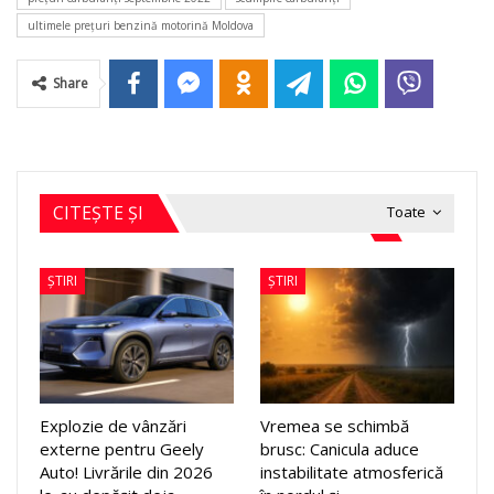
ultimele preţuri benzină motorină Moldova
Share
CITEȘTE ȘI
Toate
ȘTIRI
ȘTIRI
Explozie de vânzări
Vremea se schimbă
externe pentru Geely
brusc: Canicula aduce
Auto! Livrările din 2026
instabilitate atmosferică