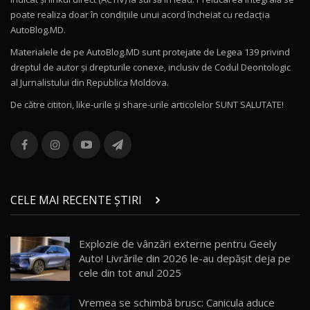
poate realiza doar în condițiile unui acord încheiat cu redacţia
Noul Volvo ES90 / Test Drive AutoBlog.MD
AutoBlog.MD.
27:58
11
Materialele de pe AutoBlog.MD sunt protejate de Legea 139 privind
dreptul de autor și drepturile conexe, inclusiv de Codul Deontologic
Noul MG HS / Test Drive AutoBlog.MD
al Jurnalistului din Republica Moldova.
16:48
12
De către cititori, like-urile şi share-urile articolelor SUNT SALUTATE!
ROX 01: Test drive cu noul SUV chinezesc care
combină aventura cu luxul / AutoBlog.MD
13
36:08
ZEEKR 9X în Moldova: Am condus gigantul
chinez care face lumea să se întoarcă după el
14
CELE MAI RECENTE ȘTIRI
17:27
/ AutoBlog.MD
Noua Mazda CX-5 / Test Drive AutoBlog.MD
Explozie de vânzări externe pentru Geely
14:37
15
Auto! Livrările din 2026 le-au depășit deja pe
cele din tot anul 2025
Cum merge? Škoda Octavia 4×4 DSG facelift //
AutoBlogMD
Vremea se schimbă brusc: Canicula aduce
16