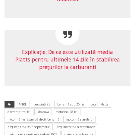
Explicaţie: De ce este utilizată media
Platts pentru ultimele 14 zile în stabilirea
preţurilor la carburanţi
ANRE
benzină 95
benzină sub 25 lei
cotaţii Platts
diferenţă trei lei
Moldova
motorină 28 lei
motorină mai scumpă decât benzină
motorină standard
preţ benzină 95 8 septembrie
preţ motorină 8 septembrie
preţuri carburanţi septembrie 2022
scumpire carburanţi