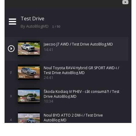
Test Drive
By AutoBlogMD
1
/ 50
Jaecoo J7 AWD / Test Drive AutoBlog.MD
14:41
Noul Toyota RAV4 Hybrid GR SPORT AWD-i /
Test Drive AutoBlog.MD
2
24:41
Škoda Kodiaq iV PHEV - cât consumă?! / Test
Drive AutoBlog.MD
3
10:34
Noul BYD ATTO 2 DM-i / Test Drive
AutoBlog.MD
4
17:35