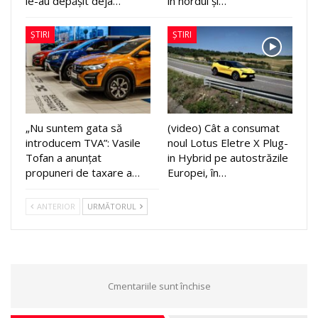
le-au depășit deja…
în nordul și…
ȘTIRI
ȘTIRI
„Nu suntem gata să
(video) Cât a consumat
introducem TVA”: Vasile
noul Lotus Eletre X Plug-
Tofan a anunțat
in Hybrid pe autostrăzile
propuneri de taxare a…
Europei, în…
ANTERIOR
URMĂTORUL
Cmentariile sunt închise