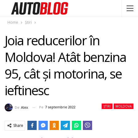
Home
Știri
Joia reducerilor în
Moldova! Atât benzina
95, cât şi motorina, se
ieftinesc
ȘTIRI
MOLDOVA
Pe
7 septembrie 2022
De
Alex
Share