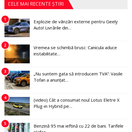
CELE MAI RECENTE ȘTIRI
1
Explozie de vânzări externe pentru Geely
Auto! Livrările din…
2
Vremea se schimbă brusc: Canicula aduce
instabilitate…
3
„Nu suntem gata să introducem TVA”: Vasile
Tofan a anunțat…
4
(video) Cât a consumat noul Lotus Eletre X
Plug-in Hybrid pe…
5
Benzină 95 mai ieftină cu 22 de bani. Tarifele