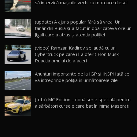
să interzică maşinile vechi cu motoare diesel
26:59
22
Lynk & Co 01 / Test Drive AutoBlog.MD
(update) A ajuns popular fără să vrea. Un
25:19
23
tânăr din Rusia şi-a făcut în doar câteva ore un
Jiguli care a atras şi atenţia poliţiei
ZEEKR 009: Cel mai Performant și Confortabil
(video) Ramzan Kadîrov se laudă cu un
Van Electric Testat în Moldova / AutoBlog.MD
24
Cybertruck pe care i l-a oferit Elon Musk.
26:38
Reacția omului de afaceri
Land Rover Defender OCTA Edition One: Cel
Anunțuri importante de la IGP şi INSP! Iată ce
mai Exclusiv și Puternic Defender Testat în
25
32:21
Moldova
va întreprinde poliţia în următoarele zile
Porsche 911 Spirit 70 / Test Drive
AutoBlog.MD
26
(foto) MC Edition – nouă serie specială pentru
10:57
a sărbători cursele care bat în inima Maserati
Test Drive: Noile modele FENDT! Cum e să
conduci un tractor?!
27
22:49