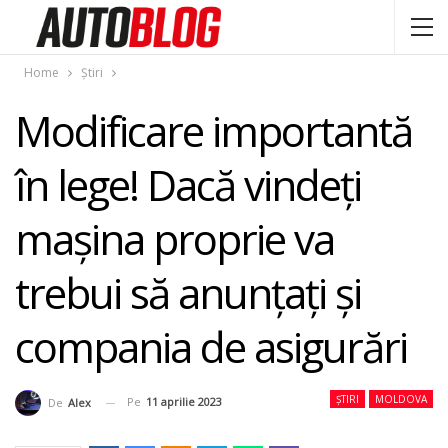
Home
Știri
Modificare importantă
în lege! Dacă vindeți
mașina proprie va
trebui să anunțați și
compania de asigurări
ȘTIRI
MOLDOVA
Pe
11 aprilie 2023
De
Alex