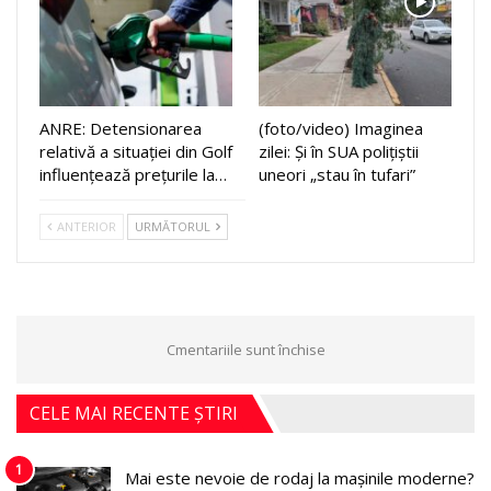
ANRE: Detensionarea
(foto/video) Imaginea
relativă a situației din Golf
zilei: Și în SUA polițiștii
influențează prețurile la…
uneori „stau în tufari”
ANTERIOR
URMĂTORUL
Cmentariile sunt închise
CELE MAI RECENTE ȘTIRI
1
Mai este nevoie de rodaj la mașinile moderne?