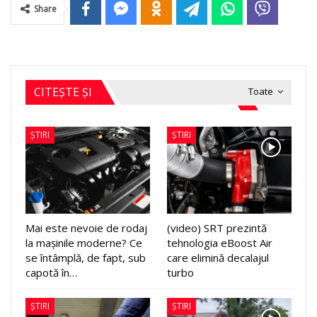
Share
CITEȘTE ȘI
Toate
ȘTIRI
ȘTIRI
Mai este nevoie de rodaj
(video) SRT prezintă
la mașinile moderne? Ce
tehnologia eBoost Air
se întâmplă, de fapt, sub
care elimină decalajul
capotă în…
turbo
ȘTIRI
ȘTIRI