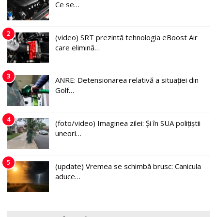
Ce se…
2
(video) SRT prezintă tehnologia eBoost Air
care elimină…
3
ANRE: Detensionarea relativă a situației din
Golf…
4
(foto/video) Imaginea zilei: Și în SUA polițiștii
uneori…
5
(update) Vremea se schimbă brusc: Canicula
aduce…