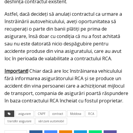
desființa contractul existent.
Astfel, dacă decideți să anulați contractul ca urmare a
înstrăinării autovehiculului, aveți oportunitatea să
recuperați o parte din banii plătiți pe prima de
asigurare, însă doar cu condiția că nu a fost achitată
sau nu este datorată nicio despăgubire pentru
accidente produse din vina asiguratului, care au avut
loc în perioada de valabilitate a contractului RCA.
Important!
Chiar dacă are loc înstrăinarea vehiculului
fără informarea asigurătorului RCA și se produce un
accident din vina persoanei care a achiziționat mijlocul
de transport, compania de asigurări poartă răspundere
în baza contractului RCA încheiat cu fostul proprietar.
asigurare
CNPF
contract
Moldova
RCA
transfer asigurare
vânzare automobil