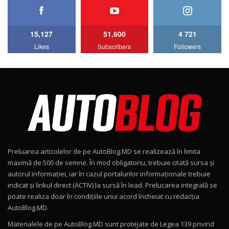
HAVAL H5 / Test Drive AutoBlog.MD
11:58
6
15,127
51,600
4 721
Lotus Emira Turbo SE / Test Drive
Likes
Subscribers
Followers
AutoBlog.MD
7
24:06
Noul Škoda Kodiaq RS / Test Drive
AutoBlog.MD în premieră națională
8
15:08
Noul Geely EX2 / Test Drive AutoBlog.MD
15:22
9
Preluarea articolelor de pe AutoBlog.MD se realizează în limita
Mercedes-AMG E 53 HYBRID 4MATIC+ / Test
maximă de 500 de semne. În mod obligatoriu, trebuie citată sursa și
Drive AutoBlog.MD
10
autorul informației, iar în cazul portalurilor informaționale trebuie
16:27
indicat și linkul direct (ACTIV) la sursă în lead. Prelucarea integrală se
poate realiza doar în condițiile unui acord încheiat cu redacţia
Noul Volvo ES90 / Test Drive AutoBlog.MD
AutoBlog.MD.
27:58
11
Materialele de pe AutoBlog.MD sunt protejate de Legea 139 privind