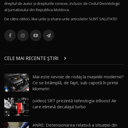
dreptul de autor și drepturile conexe, inclusiv de Codul Deontologic
Noul MG HS / Test Drive AutoBlog.MD
al Jurnalistului din Republica Moldova.
16:48
12
De către cititori, like-urile şi share-urile articolelor SUNT SALUTATE!
ROX 01: Test drive cu noul SUV chinezesc care
combină aventura cu luxul / AutoBlog.MD
13
36:08
ZEEKR 9X în Moldova: Am condus gigantul
chinez care face lumea să se întoarcă după el
14
CELE MAI RECENTE ȘTIRI
17:27
/ AutoBlog.MD
Noua Mazda CX-5 / Test Drive AutoBlog.MD
Mai este nevoie de rodaj la mașinile moderne?
14:37
15
Ce se întâmplă, de fapt, sub capotă în primii
kilometri
Cum merge? Škoda Octavia 4×4 DSG facelift //
AutoBlogMD
(video) SRT prezintă tehnologia eBoost Air
16
13:10
care elimină decalajul turbo
Lotus Eletre R / Test Drive AutoBlog.MD
20:06
17
ANRE: Detensionarea relativă a situației din