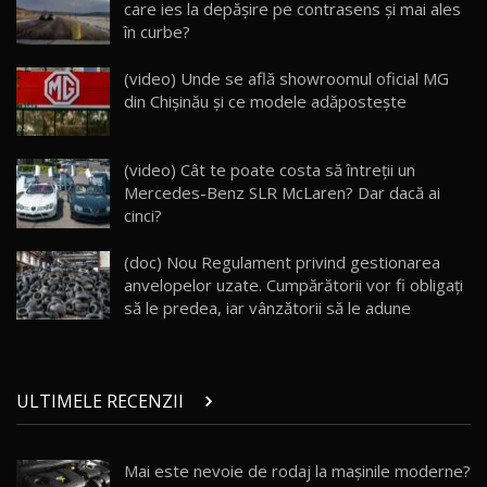
25:19
care ies la depăşire pe contrasens şi mai ales
în curbe?
ZEEKR 009: Cel mai Performant și Confortabil
(video) Unde se află showroomul oficial MG
Van Electric Testat în Moldova / AutoBlog.MD
24
din Chișinău și ce modele adăpostește
26:38
Land Rover Defender OCTA Edition One: Cel
(video) Cât te poate costa să întreții un
mai Exclusiv și Puternic Defender Testat în
25
32:21
Moldova
Mercedes-Benz SLR McLaren? Dar dacă ai
cinci?
Porsche 911 Spirit 70 / Test Drive
AutoBlog.MD
26
(doc) Nou Regulament privind gestionarea
10:57
anvelopelor uzate. Cumpărătorii vor fi obligaţi
să le predea, iar vânzătorii să le adune
Test Drive: Noile modele FENDT! Cum e să
conduci un tractor?!
27
22:49
ULTIMELE RECENZII
Noul Geely Monjaro 2025! Mai ieftin și mai
dotat / Test Drive AutoBlog.MD
28
23:05
Mai este nevoie de rodaj la mașinile moderne?