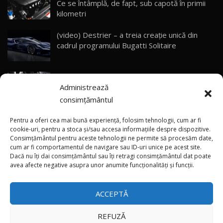
Ce se întâmplă, de fapt, sub capotă în primii
ZEEKR 9X - PRIMUL TEST DRIVE ÎN ROMÂNĂ!
CUM SE CONDUCE?
29
kilometri
33:40
(video) Destrier – a treia creație unică din
Primele impresii despre BYD Seal U DM-i,
cadrul programului Bugatti Solitaire
Sealion 7 și Seal 5 DM-i / Test Drive
30
10:58
AutoBlog.MD
(video) SRT prezintă tehnologia eBoost Air
Noua Toyota Corolla Cross facelift / Test Drive
Administrează
care elimină decalajul turbo
AutoBlog.MD
31
13:56
consimțământul
ANRE: Detensionarea relativă a situației din
Noul Volvo EX90 / Test Drive AutoBlog.MD
Pentru a oferi cea mai bună experiență, folosim tehnologii, cum ar fi
32:06
32
Golf influențează prețurile la carburanți în
cookie-uri, pentru a stoca și/sau accesa informațiile despre dispozitive.
Consimțământul pentru aceste tehnologii ne permite să procesăm date,
Moldova
cum ar fi comportamentul de navigare sau ID-uri unice pe acest site.
Dacă nu îți dai consimțământul sau îți retragi consimțământul dat poate
×
MG RX5 - își merită banii? / Test Drive
(foto/video) Imaginea zilei: Și în SUA polițiștii
avea afecte negative asupra unor anumite funcționalități și funcții.
AutoBlog.MD
33
uneori „stau în tufari”
18:51
ACCEPTĂ
Noul DACIA DUSTER DIESEL! Primul test drive în
română
34
15:39
REFUZĂ