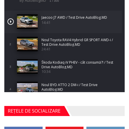
By AutoBlogMD
1
/ 300
Jaecoo J7 AWD / Test Drive AutoBlog.MD
14:41
Noul Toyota RAV4 Hybrid GR SPORT AWD-i /
Test Drive AutoBlog.MD
2
24:41
Škoda Kodiaq iV PHEV - cât consumă?! / Test
Drive AutoBlog.MD
3
10:34
Noul BYD ATTO 2 DM-i / Test Drive
AutoBlog.MD
4
17:35
Noul Mercedes-Benz S-Class facelift (S 580
REȚELE DE SOCIALIZARE
4MATIC V223) / Test Drive AutoBlog.MD
5
27:33