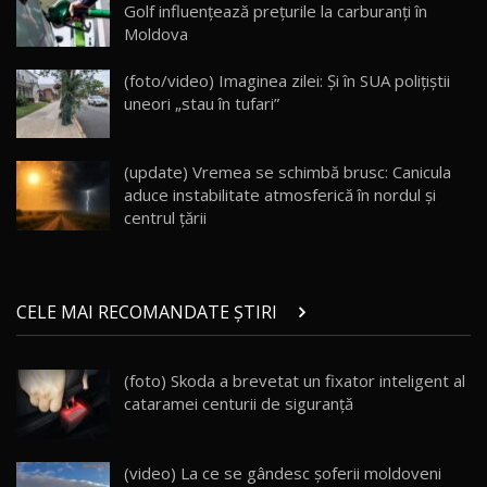
Golf influențează prețurile la carburanți în
Moldova
Va fi modelul nr.1 BYD în Moldova? BYD Seal U
DM-i / Test Drive AutoBlog.MD
18
(foto/video) Imaginea zilei: Și în SUA polițiștii
30:08
uneori „stau în tufari”
Noul Geely EX5 EM-i care a cucerit Moldova
înainte să ajungă în showroom / Test Drive
19
23:36
AutoBlog.MD
(update) Vremea se schimbă brusc: Canicula
aduce instabilitate atmosferică în nordul și
Noul ZEEKR 7X / Test Drive AutoBlog.MD
centrul țării
29:08
20
Micul BYD Dolphin Surf / Test Drive
CELE MAI RECOMANDATE ȘTIRI
AutoBlog.MD
21
16:59
(foto) Skoda a brevetat un fixator inteligent al
Noua Mazda 6e / Test Drive AutoBlog.MD
cataramei centurii de siguranţă
26:59
22
Lynk & Co 01 / Test Drive AutoBlog.MD
(video) La ce se gândesc şoferii moldoveni
23