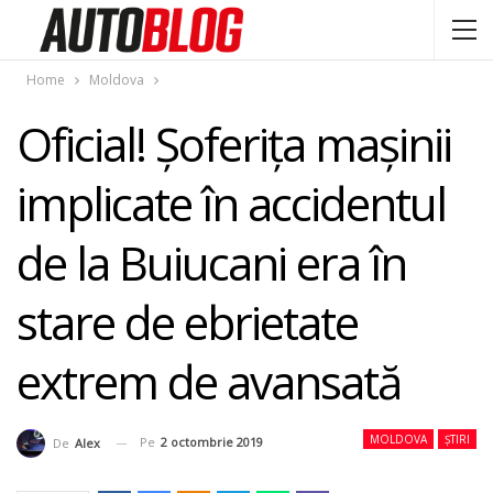
Home
Moldova
Oficial! Şoferiţa maşinii
implicate în accidentul
de la Buiucani era în
stare de ebrietate
extrem de avansată
MOLDOVA
ȘTIRI
Pe
2 octombrie 2019
De
Alex