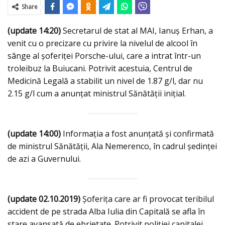
Share
(update 14:20)
Secretarul de stat al MAI, Ianuș Erhan, a
venit cu o precizare cu privire la nivelul de alcool în
sânge al șoferiței Porsche-ului, care a intrat într-un
troleibuz la Buiucani. Potrivit acestuia, Centrul de
Medicină Legală a stabilit un nivel de 1.87 g/l, dar nu
2.15 g/l cum a anunțat ministrul Sănătății inițial.
(update 14:00)
Informația a fost anunțată şi confirmată
de ministrul Sănătății, Ala Nemerenco, în cadrul ședinței
de azi a Guvernului.
(update 02.10.2019)
Șoferița care ar fi provocat teribilul
accident de pe strada Alba Iulia din Capitală se afla în
stare avansată de ebrietate. Potrivit poliției capitalei,