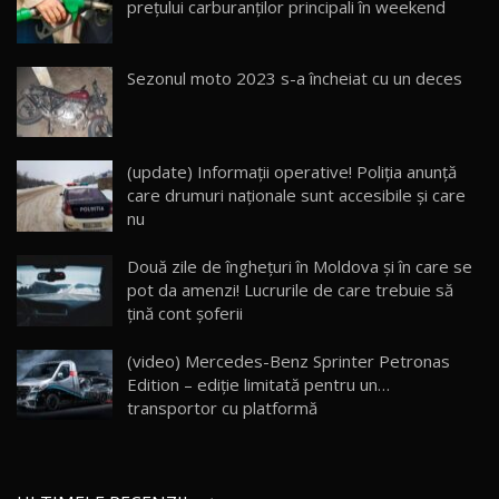
prețului carburanților principali în weekend
26:59
22
Lynk & Co 01 / Test Drive AutoBlog.MD
Sezonul moto 2023 s-a încheiat cu un deces
25:19
23
ZEEKR 009: Cel mai Performant și Confortabil
(update) Informaţii operative! Poliţia anunţă
Van Electric Testat în Moldova / AutoBlog.MD
24
care drumuri naţionale sunt accesibile şi care
26:38
nu
Land Rover Defender OCTA Edition One: Cel
Două zile de îngheţuri în Moldova şi în care se
mai Exclusiv și Puternic Defender Testat în
25
32:21
Moldova
pot da amenzi! Lucrurile de care trebuie să
ţină cont şoferii
Porsche 911 Spirit 70 / Test Drive
AutoBlog.MD
26
(video) Mercedes-Benz Sprinter Petronas
10:57
Edition – ediţie limitată pentru un…
transportor cu platformă
Test Drive: Noile modele FENDT! Cum e să
conduci un tractor?!
27
22:49