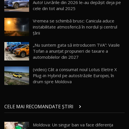
13:10
Auto! Livrările din 2026 le-au depășit deja pe
cele din tot anul 2025
Lotus Eletre R / Test Drive AutoBlog.MD
20:06
17
Vremea se schimbă brusc: Canicula aduce
instabilitate atmosferică în nordul și centrul
țării
Va fi modelul nr.1 BYD în Moldova? BYD Seal U
DM-i / Test Drive AutoBlog.MD
18
„Nu suntem gata să introducem TVA”: Vasile
30:08
Tofan a anunțat propuneri de taxare a
automobilelor din 2027
Noul Geely EX5 EM-i care a cucerit Moldova
înainte să ajungă în showroom / Test Drive
19
23:36
AutoBlog.MD
(video) Cât a consumat noul Lotus Eletre X
Plug-in Hybrid pe autostrăzile Europei, în
Noul ZEEKR 7X / Test Drive AutoBlog.MD
drum spre Moldova
29:08
20
Micul BYD Dolphin Surf / Test Drive
CELE MAI RECOMANDATE ȘTIRI
AutoBlog.MD
21
16:59
Moldova: Un singur ban va face diferența
Noua Mazda 6e / Test Drive AutoBlog.MD