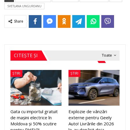
SVETLANA UNGUREANU
Share
CITEȘTE ȘI
Toate
ȘTIRI
ȘTIRI
Gata cu importul gratuit
Explozie de vânzări
de mașini electrice în
externe pentru Geely
Moldova și 50% scutire
Auto! Livrările din 2026
pentru PHEV?!…
le-au depășit deja…