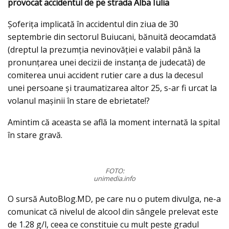
provocat accidentul de pe strada Alba Iulia
Şoferiţa implicată în accidentul din ziua de 30
septembrie din sectorul Buiucani, bănuită deocamdată
(dreptul la prezumția nevinovăţiei e valabil până la
pronunţarea unei decizii de instanţa de judecată) de
comiterea unui accident rutier care a dus la decesul
unei persoane şi traumatizarea altor 25, s-ar fi urcat la
volanul maşinii în stare de ebrietate!?
Amintim că aceasta se află la moment internată la spital
în stare gravă.
FOTO:
unimedia.info
O sursă AutoBlog.MD, pe care nu o putem divulga, ne-a
comunicat că nivelul de alcool din sângele prelevat este
de 1.28 g/l, ceea ce constituie cu mult peste gradul