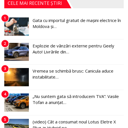
CELE MAI RECENTE ȘTIRI
1
Gata cu importul gratuit de mașini electrice în
Moldova și…
2
Explozie de vânzări externe pentru Geely
Auto! Livrările din…
3
Vremea se schimbă brusc: Canicula aduce
instabilitate…
4
„Nu suntem gata să introducem TVA”: Vasile
Tofan a anunțat…
5
(video) Cât a consumat noul Lotus Eletre X
Plug-in Hybrid pe…