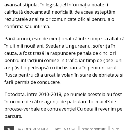
avansat stipulat în legislaţie! Informaţia poate fi
calificată deocamdată neoficială, de aceea aşteptăm
rezultatele analizelor comunicate oficial pentru a o
confirma sau infirma.
Până atunci, este de menţionat că între timp s-a aflat că
în ultimii nouă ani, Svetlana Ungureanu, șoferița în
cauză, a fost trasă la răspundere penală de cinci ori
pentru infracțiuni comise în trafic, iar timp de șase luni
a ispășit o pedeapsă cu închisoarea în penitenciarul
Rusca pentru că a urcat la volan în stare de ebrietate și
fără permis de conducere.
Totodată, între 2010-2018, pe numele acesteia au fost
întocmite de către agenții de patrulare tocmai 43 de
procese-verbale de contravenție! Cu detalii revenim pe
parcurs.
ACCIDENT ALBA IULIA
NIVEL ALCOOL
stare de ebrietate
surse