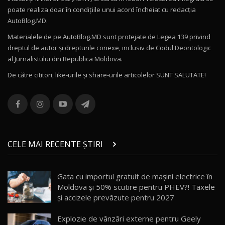
poate realiza doar în condițiile unui acord încheiat cu redacţia
Noul Volvo ES90 / Test Drive AutoBlog.MD
AutoBlog.MD.
27:58
11
Materialele de pe AutoBlog.MD sunt protejate de Legea 139 privind
dreptul de autor și drepturile conexe, inclusiv de Codul Deontologic
Noul MG HS / Test Drive AutoBlog.MD
al Jurnalistului din Republica Moldova.
16:48
12
De către cititori, like-urile şi share-urile articolelor SUNT SALUTATE!
ROX 01: Test drive cu noul SUV chinezesc care
combină aventura cu luxul / AutoBlog.MD
13
36:08
ZEEKR 9X în Moldova: Am condus gigantul
chinez care face lumea să se întoarcă după el
14
CELE MAI RECENTE ȘTIRI
17:27
/ AutoBlog.MD
Noua Mazda CX-5 / Test Drive AutoBlog.MD
Gata cu importul gratuit de mașini electrice în
14:37
15
Moldova și 50% scutire pentru PHEV?! Taxele
și accizele prevăzute pentru 2027
Cum merge? Škoda Octavia 4×4 DSG facelift //
AutoBlogMD
Explozie de vânzări externe pentru Geely
16