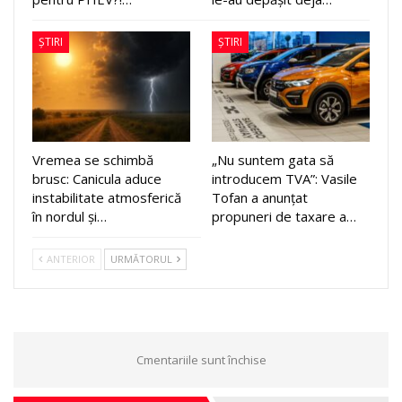
ȘTIRI
ȘTIRI
Vremea se schimbă
„Nu suntem gata să
brusc: Canicula aduce
introducem TVA”: Vasile
instabilitate atmosferică
Tofan a anunțat
în nordul și…
propuneri de taxare a…
ANTERIOR
URMĂTORUL
Cmentariile sunt închise