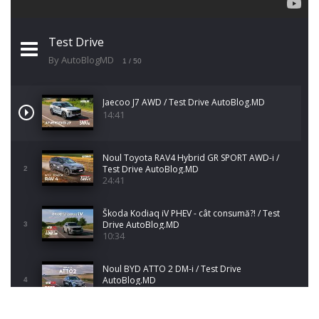
Test Drive
By AutoBlogMD
1
/ 50
Jaecoo J7 AWD / Test Drive AutoBlog.MD
14:41
Noul Toyota RAV4 Hybrid GR SPORT AWD-i /
Test Drive AutoBlog.MD
2
24:41
Škoda Kodiaq iV PHEV - cât consumă?! / Test
Drive AutoBlog.MD
3
10:34
Noul BYD ATTO 2 DM-i / Test Drive
AutoBlog.MD
4
17:35