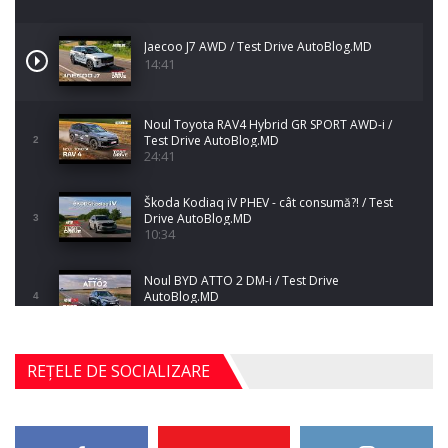
Jaecoo J7 AWD / Test Drive AutoBlog.MD
14:41
Noul Toyota RAV4 Hybrid GR SPORT AWD-i /
Test Drive AutoBlog.MD
2
24:41
Škoda Kodiaq iV PHEV - cât consumă?! / Test
Drive AutoBlog.MD
3
10:34
Noul BYD ATTO 2 DM-i / Test Drive
AutoBlog.MD
4
17:35
Noul Mercedes-Benz S-Class facelift (S 580
REȚELE DE SOCIALIZARE
4MATIC V223) / Test Drive AutoBlog.MD
5
27:33
HAVAL H5 / Test Drive AutoBlog.MD