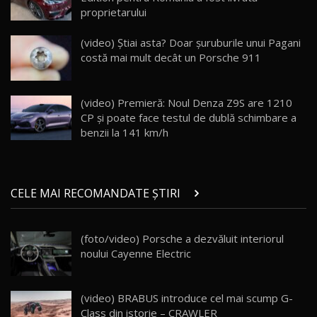
proprietarului
Va fi modelul nr.1 BYD în Moldova? BYD Seal U
DM-i / Test Drive AutoBlog.MD
18
(video) Știai asta? Doar șuruburile unui Pagani
30:08
costă mai mult decât un Porsche 911
Noul Geely EX5 EM-i care a cucerit Moldova
înainte să ajungă în showroom / Test Drive
19
23:36
AutoBlog.MD
(video) Premieră: Noul Denza Z9S are 1210
CP și poate face testul de dublă schimbare a
Noul ZEEKR 7X / Test Drive AutoBlog.MD
benzii la 141 km/h
29:08
20
Micul BYD Dolphin Surf / Test Drive
CELE MAI RECOMANDATE ȘTIRI
AutoBlog.MD
21
16:59
(foto/video) Porsche a dezvăluit interiorul
Noua Mazda 6e / Test Drive AutoBlog.MD
noului Cayenne Electric
26:59
22
Lynk & Co 01 / Test Drive AutoBlog.MD
(video) BRABUS introduce cel mai scump G-
25:19
23
Class din istorie – CRAWLER