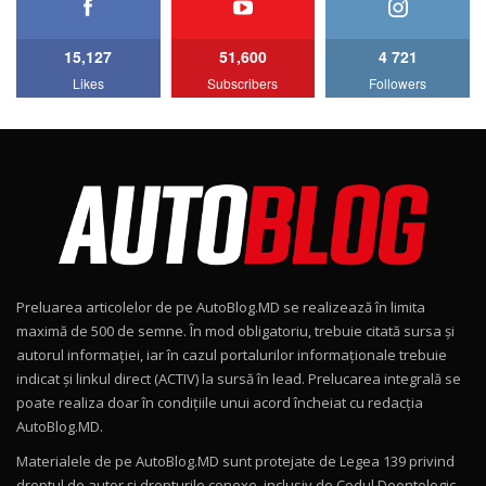
11:58
6
15,127
51,600
4 721
Lotus Emira Turbo SE / Test Drive
Likes
Subscribers
Followers
AutoBlog.MD
7
24:06
Noul Škoda Kodiaq RS / Test Drive
AutoBlog.MD în premieră națională
8
15:08
Noul Geely EX2 / Test Drive AutoBlog.MD
15:22
9
Preluarea articolelor de pe AutoBlog.MD se realizează în limita
Mercedes-AMG E 53 HYBRID 4MATIC+ / Test
maximă de 500 de semne. În mod obligatoriu, trebuie citată sursa și
Drive AutoBlog.MD
10
autorul informației, iar în cazul portalurilor informaționale trebuie
16:27
indicat și linkul direct (ACTIV) la sursă în lead. Prelucarea integrală se
poate realiza doar în condițiile unui acord încheiat cu redacţia
Noul Volvo ES90 / Test Drive AutoBlog.MD
AutoBlog.MD.
27:58
11
Materialele de pe AutoBlog.MD sunt protejate de Legea 139 privind
dreptul de autor și drepturile conexe, inclusiv de Codul Deontologic