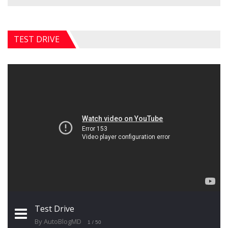
TEST DRIVE
Test Drive
By AutoBlogMD
1
/ 50