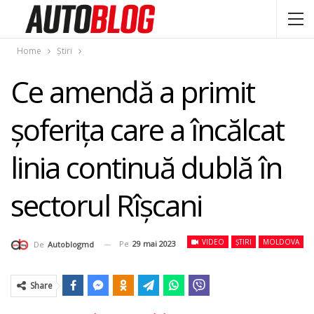
Home
Știri
Ce amendă a primit
șoferița care a încălcat
linia continuă dublă în
sectorul Rîșcani
VIDEO
ȘTIRI
MOLDOVA
Pe
29 mai 2023
De
Autoblogmd
Share