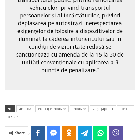
vehiculelor, privind transportul
persoanelor și al încărcăturilor, privind
deplasarea pe autostrăzi, nerespectarea
exigențelor de folosire a dispozitivelor de
iluminat la căderea întunericului sau în
condiții de vizibilitate redusă se
sancționează cu amendă de la 15 la 30 de
unități convenționale cu aplicarea a 3
puncte de penalizare.”
amendă
explicație încălcare
încălcare
Olga Țapordei
Porsche
postare
Share