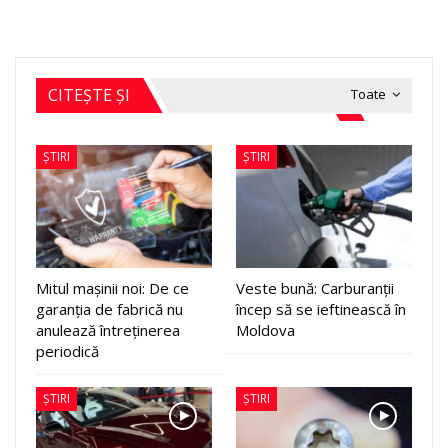
CITEȘTE ȘI
Toate
ȘTIRI
ȘTIRI
Mitul mașinii noi: De ce
Veste bună: Carburanții
garanția de fabrică nu
încep să se ieftinească în
anulează întreținerea
Moldova
periodică
ȘTIRI
ȘTIRI