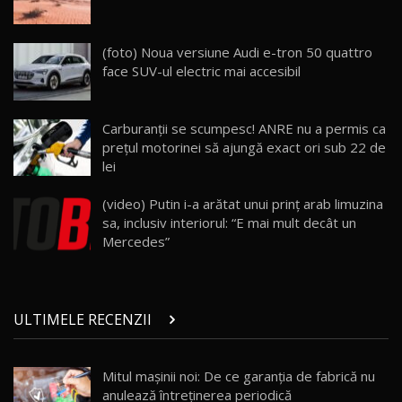
ZEEKR 009: Cel mai Performant și Confortabil
(foto) Noua versiune Audi e-tron 50 quattro
Van Electric Testat în Moldova / AutoBlog.MD
24
face SUV-ul electric mai accesibil
26:38
Land Rover Defender OCTA Edition One: Cel
Carburanţii se scumpesc! ANRE nu a permis ca
mai Exclusiv și Puternic Defender Testat în
25
32:21
Moldova
preţul motorinei să ajungă exact ori sub 22 de
lei
Porsche 911 Spirit 70 / Test Drive
AutoBlog.MD
26
(video) Putin i-a arătat unui prinţ arab limuzina
10:57
sa, inclusiv interiorul: “E mai mult decât un
Mercedes”
Test Drive: Noile modele FENDT! Cum e să
conduci un tractor?!
27
22:49
ULTIMELE RECENZII
Noul Geely Monjaro 2025! Mai ieftin și mai
dotat / Test Drive AutoBlog.MD
28
23:05
Mitul mașinii noi: De ce garanția de fabrică nu
anulează întreținerea periodică
ZEEKR 9X - PRIMUL TEST DRIVE ÎN ROMÂNĂ!