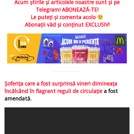
Acum ştirile şi articolele noastre sunt şi pe
Telegram! ABONEAZĂ-TE!
Le puteţi şi comenta acolo
Abonaţii văd şi conţinut EXCLUSIV!
Şoferiţa care a fost surprinsă vineri dimineaţa
încălcând în flagrant reguli de circulaţie
a fost
amendată.