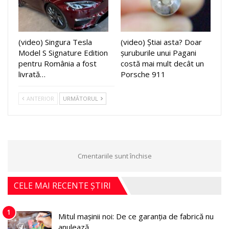
(video) Singura Tesla
(video) Știai asta? Doar
Model S Signature Edition
șuruburile unui Pagani
pentru România a fost
costă mai mult decât un
livrată…
Porsche 911
ANTERIOR
URMĂTORUL
Cmentariile sunt închise
CELE MAI RECENTE ȘTIRI
1
Mitul mașinii noi: De ce garanția de fabrică nu
anulează…