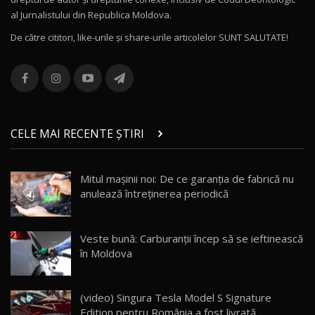
Noul MG HS / Test Drive AutoBlog.MD
al Jurnalistului din Republica Moldova.
16:48
12
De către cititori, like-urile şi share-urile articolelor SUNT SALUTATE!
ROX 01: Test drive cu noul SUV chinezesc care
combină aventura cu luxul / AutoBlog.MD
13
36:08
ZEEKR 9X în Moldova: Am condus gigantul
chinez care face lumea să se întoarcă după el
14
CELE MAI RECENTE ȘTIRI
17:27
/ AutoBlog.MD
Noua Mazda CX-5 / Test Drive AutoBlog.MD
Mitul mașinii noi: De ce garanția de fabrică nu
14:37
15
anulează întreținerea periodică
Cum merge? Škoda Octavia 4×4 DSG facelift //
AutoBlogMD
Veste bună: Carburanții încep să se ieftinească
16
13:10
în Moldova
Lotus Eletre R / Test Drive AutoBlog.MD
20:06
17
(video) Singura Tesla Model S Signature
Edition pentru România a fost livrată