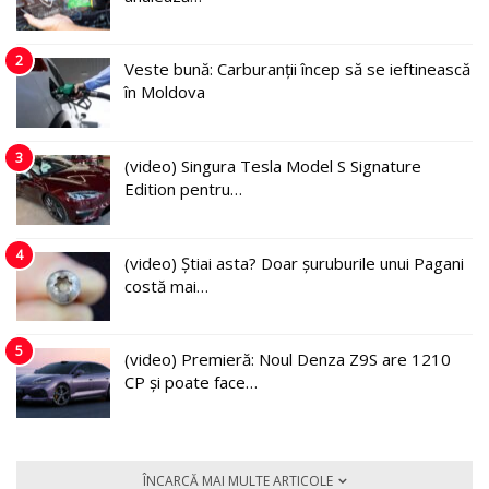
2
Veste bună: Carburanții încep să se ieftinească
în Moldova
3
(video) Singura Tesla Model S Signature
Edition pentru…
4
(video) Știai asta? Doar șuruburile unui Pagani
costă mai…
5
(video) Premieră: Noul Denza Z9S are 1210
CP și poate face…
ÎNCARCĂ MAI MULTE ARTICOLE