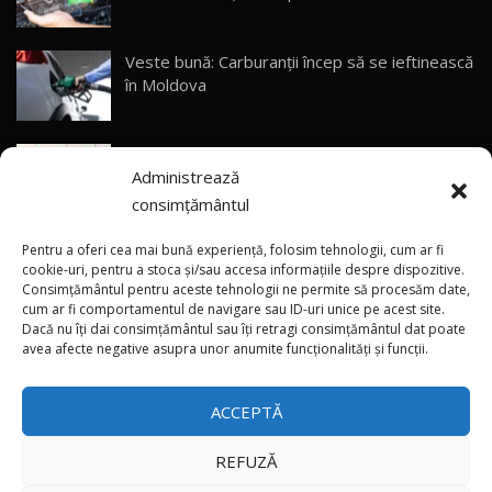
CUM SE CONDUCE?
29
33:40
Veste bună: Carburanții încep să se ieftinească
Primele impresii despre BYD Seal U DM-i,
în Moldova
Sealion 7 și Seal 5 DM-i / Test Drive
30
10:58
AutoBlog.MD
(foto/video) Avanpremieră netradițională: Noul
Noua Toyota Corolla Cross facelift / Test Drive
Administrează
smart #2 a apărut pe pereți din mai multe țări
AutoBlog.MD
31
13:56
consimțământul
(video) Premieră în China: Noile modele Xiaomi
Noul Volvo EX90 / Test Drive AutoBlog.MD
Pentru a oferi cea mai bună experiență, folosim tehnologii, cum ar fi
32:06
32
SkyNomad N70 și N90
cookie-uri, pentru a stoca și/sau accesa informațiile despre dispozitive.
Consimțământul pentru aceste tehnologii ne permite să procesăm date,
cum ar fi comportamentul de navigare sau ID-uri unice pe acest site.
Dacă nu îți dai consimțământul sau îți retragi consimțământul dat poate
×
MG RX5 - își merită banii? / Test Drive
(video) Singura Tesla Model S Signature
avea afecte negative asupra unor anumite funcționalități și funcții.
AutoBlog.MD
33
Edition pentru România a fost livrată
18:51
proprietarului
ACCEPTĂ
Noul DACIA DUSTER DIESEL! Primul test drive în
română
34
15:39
REFUZĂ
Toate drepturile rezervate © 2026