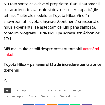
Nu rata șansa de a deveni proprietarul unui automobil
cu caracteristici avansate și de a descoperi capacitățile
tehnice înalte ale modelului Toyota Hilux. Vino în
showroomul Toyota Chișinău „Continent” și încearcă o
nouă experiență. Te așteptăm de luni până sâmbătă,
conform programului de lucru pe adresa:
str. Arborilor
17/1.
Află mai multe detalii despre acest automobil
accesând
linkul
.
Toyota Hilux – partenerul tău de încredere pentru orice
domeniu
.
P.
Hilux Legend
pickup
PICKUP TOYOTA
promoţie
reducere de preţ
Toyota
Toyota Hilux
Toyota Moldova