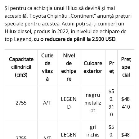
Şi pentru ca achiziția unui Hilux să devină și mai
accesibilă, Toyota Chișinău „Continent” anunță prețuri
speciale pentru acestea. Acum poți să-ți cumperi un
Hilux diesel, produs în 2022, în nivelul de echipare de
top Legend
, cu o reducere de până la 2.500 USD
.
Cutie
Nivel
Capacitate
Preț
de
de
Culoare
Pr
cilindrică
s
pe
vitez
echipa
exterior
eț
(cm3)
cial
ă
re
$5
negru
LEGEN
0.
$48.
2755
A/T
metaliz
D
91
410
at
0
gri
$5
LEGEN
inchis
0.
$48.
2755
A/T