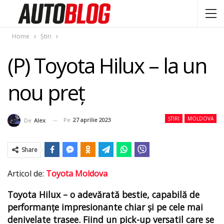
Home
Știri
(P) Toyota Hilux – la un
nou preţ
ȘTIRI
MOLDOVA
Pe
27 aprilie 2023
De
Alex
Share
Articol de:
Toyota Moldova
Toyota Hilux – o adevărată bestie, capabilă de
performanțe impresionante chiar și pe cele mai
denivelate trasee. Fiind un pick-up versatil care se