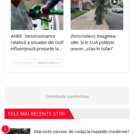
ANRE: Detensionarea
(foto/video) Imaginea
relativă a situației din Golf
zilei: Și în SUA polițiștii
influențează prețurile la…
uneori „stau în tufari”
ANTERIOR
URMĂTORUL
Cmentariile sunt închise
CELE MAI RECENTE ȘTIRI
1
Mai este nevoie de rodaj la mașinile moderne?