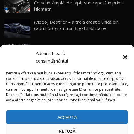
Ce se întâmplă, de fapt, sub capotă în primii
ZEEKR 9X - PRIMUL TEST DRIVE ÎN ROMÂNĂ!
CUM SE CONDUCE?
29
kilometri
33:40
(video) Destrier – a treia creație unică din
Primele impresii despre BYD Seal U DM-i,
cadrul programului Bugatti Solitaire
Sealion 7 și Seal 5 DM-i / Test Drive
30
10:58
AutoBlog.MD
(video) SRT prezintă tehnologia eBoost Air
Noua Toyota Corolla Cross facelift / Test Drive
Administrează
care elimină decalajul turbo
AutoBlog.MD
31
13:56
consimțământul
ANRE: Detensionarea relativă a situației din
Noul Volvo EX90 / Test Drive AutoBlog.MD
Pentru a oferi cea mai bună experiență, folosim tehnologii, cum ar fi
32:06
32
Golf influențează prețurile la carburanți în
cookie-uri, pentru a stoca și/sau accesa informațiile despre dispozitive.
Consimțământul pentru aceste tehnologii ne permite să procesăm date,
Moldova
cum ar fi comportamentul de navigare sau ID-uri unice pe acest site.
Dacă nu îți dai consimțământul sau îți retragi consimțământul dat poate
×
MG RX5 - își merită banii? / Test Drive
(foto/video) Imaginea zilei: Și în SUA polițiștii
avea afecte negative asupra unor anumite funcționalități și funcții.
AutoBlog.MD
33
uneori „stau în tufari”
18:51
ACCEPTĂ
Noul DACIA DUSTER DIESEL! Primul test drive în
română
34
15:39
REFUZĂ