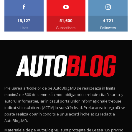
HAVAL H5 / Test Drive AutoBlog.MD
11:58
6
15,127
51,600
4 721
Lotus Emira Turbo SE / Test Drive
Likes
Subscribers
Followers
AutoBlog.MD
7
24:06
Noul Škoda Kodiaq RS / Test Drive
AutoBlog.MD în premieră națională
8
15:08
Noul Geely EX2 / Test Drive AutoBlog.MD
15:22
9
Preluarea articolelor de pe AutoBlog.MD se realizează în limita
Mercedes-AMG E 53 HYBRID 4MATIC+ / Test
maximă de 500 de semne. În mod obligatoriu, trebuie citată sursa și
Drive AutoBlog.MD
10
autorul informației, iar în cazul portalurilor informaționale trebuie
16:27
indicat și linkul direct (ACTIV) la sursă în lead. Prelucarea integrală se
poate realiza doar în condițiile unui acord încheiat cu redacţia
Noul Volvo ES90 / Test Drive AutoBlog.MD
AutoBlog.MD.
27:58
11
Materialele de pe AutoBlog.MD sunt protejate de Legea 139 privind