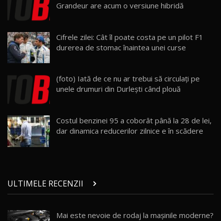
25:19
23
Grandeur are acum o versiune hibridă
ZEEKR 009: Cel mai Performant și Confortabil
Cifrele zilei: Cât îl poate costa pe un pilot F1
Van Electric Testat în Moldova / AutoBlog.MD
24
durerea de stomac înaintea unei curse
26:38
Land Rover Defender OCTA Edition One: Cel
(foto) Iată de ce nu ar trebui să circulaţi pe
mai Exclusiv și Puternic Defender Testat în
25
32:21
Moldova
unele drumuri din Durleşti când plouă
Porsche 911 Spirit 70 / Test Drive
AutoBlog.MD
26
Costul benzinei 95 a coborât până la 28 de lei,
10:57
dar dinamica reducerilor zilnice e în scădere
Test Drive: Noile modele FENDT! Cum e să
conduci un tractor?!
27
22:49
ULTIMELE RECENZII
Noul Geely Monjaro 2025! Mai ieftin și mai
dotat / Test Drive AutoBlog.MD
28
23:05
Mai este nevoie de rodaj la mașinile moderne?