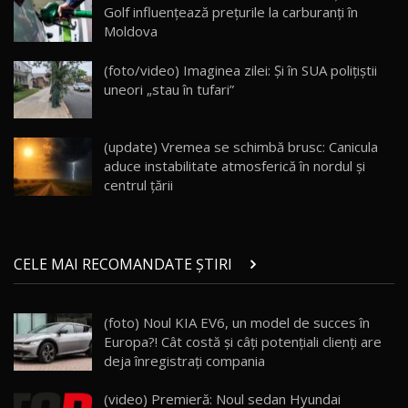
Golf influențează prețurile la carburanți în
Moldova
Va fi modelul nr.1 BYD în Moldova? BYD Seal U
DM-i / Test Drive AutoBlog.MD
18
(foto/video) Imaginea zilei: Și în SUA polițiștii
30:08
uneori „stau în tufari”
Noul Geely EX5 EM-i care a cucerit Moldova
înainte să ajungă în showroom / Test Drive
19
23:36
AutoBlog.MD
(update) Vremea se schimbă brusc: Canicula
aduce instabilitate atmosferică în nordul și
Noul ZEEKR 7X / Test Drive AutoBlog.MD
centrul țării
29:08
20
Micul BYD Dolphin Surf / Test Drive
CELE MAI RECOMANDATE ȘTIRI
AutoBlog.MD
21
16:59
(foto) Noul KIA EV6, un model de succes în
Noua Mazda 6e / Test Drive AutoBlog.MD
Europa?! Cât costă şi câți potențiali clienți are
26:59
22
deja înregistrați compania
Lynk & Co 01 / Test Drive AutoBlog.MD
(video) Premieră: Noul sedan Hyundai