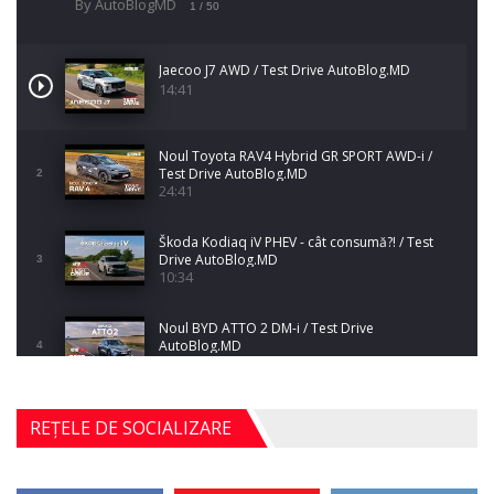
By AutoBlogMD
1
/ 50
Jaecoo J7 AWD / Test Drive AutoBlog.MD
14:41
Noul Toyota RAV4 Hybrid GR SPORT AWD-i /
Test Drive AutoBlog.MD
2
24:41
Škoda Kodiaq iV PHEV - cât consumă?! / Test
Drive AutoBlog.MD
3
10:34
Noul BYD ATTO 2 DM-i / Test Drive
AutoBlog.MD
4
17:35
Noul Mercedes-Benz S-Class facelift (S 580
REȚELE DE SOCIALIZARE
4MATIC V223) / Test Drive AutoBlog.MD
5
27:33