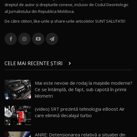
dreptul de autor și drepturile conexe, inclusiv de Codul Deontologic
Noul MG HS / Test Drive AutoBlog.MD
al Jurnalistului din Republica Moldova.
16:48
12
De către cititori, like-urile şi share-urile articolelor SUNT SALUTATE!
ROX 01: Test drive cu noul SUV chinezesc care
combină aventura cu luxul / AutoBlog.MD
13
36:08
ZEEKR 9X în Moldova: Am condus gigantul
chinez care face lumea să se întoarcă după el
14
CELE MAI RECENTE ȘTIRI
17:27
/ AutoBlog.MD
Noua Mazda CX-5 / Test Drive AutoBlog.MD
Mai este nevoie de rodaj la mașinile moderne?
14:37
15
Ce se întâmplă, de fapt, sub capotă în primii
kilometri
Cum merge? Škoda Octavia 4×4 DSG facelift //
AutoBlogMD
(video) SRT prezintă tehnologia eBoost Air
16
13:10
care elimină decalajul turbo
Lotus Eletre R / Test Drive AutoBlog.MD
20:06
17
ANRE: Detensionarea relativă a situației din