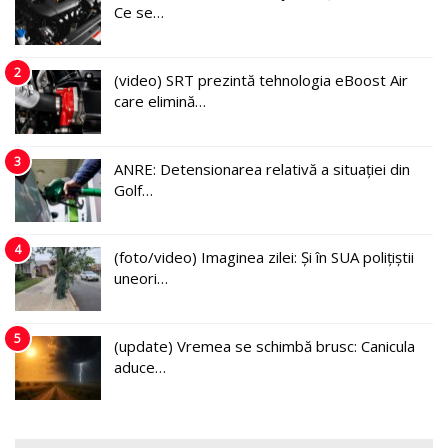
Ce se…
2
(video) SRT prezintă tehnologia eBoost Air
care elimină…
3
ANRE: Detensionarea relativă a situației din
Golf…
4
(foto/video) Imaginea zilei: Și în SUA polițiștii
uneori…
5
(update) Vremea se schimbă brusc: Canicula
aduce…