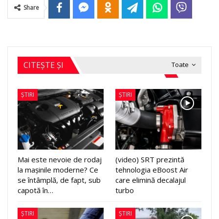
Share
CITEȘTE ȘI
Toate
ȘTIRI
ȘTIRI
Mai este nevoie de rodaj
(video) SRT prezintă
la mașinile moderne? Ce
tehnologia eBoost Air
se întâmplă, de fapt, sub
care elimină decalajul
capotă în…
turbo
ȘTIRI
ȘTIRI