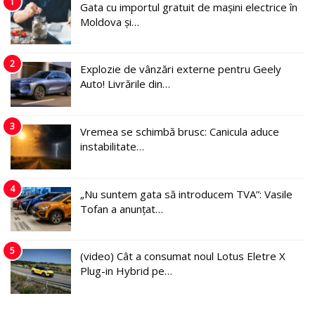
1
Gata cu importul gratuit de mașini electrice în
Moldova și…
2
Explozie de vânzări externe pentru Geely
Auto! Livrările din…
3
Vremea se schimbă brusc: Canicula aduce
instabilitate…
4
„Nu suntem gata să introducem TVA”: Vasile
Tofan a anunțat…
5
(video) Cât a consumat noul Lotus Eletre X
Plug-in Hybrid pe…