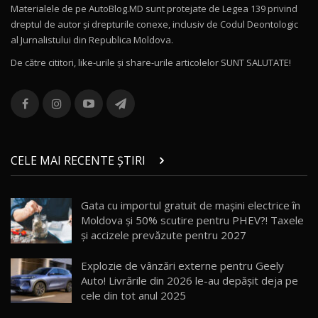
Materialele de pe AutoBlog.MD sunt protejate de Legea 139 privind
dreptul de autor și drepturile conexe, inclusiv de Codul Deontologic
Noul MG HS / Test Drive AutoBlog.MD
al Jurnalistului din Republica Moldova.
16:48
12
De către cititori, like-urile şi share-urile articolelor SUNT SALUTATE!
ROX 01: Test drive cu noul SUV chinezesc care
combină aventura cu luxul / AutoBlog.MD
13
36:08
ZEEKR 9X în Moldova: Am condus gigantul
chinez care face lumea să se întoarcă după el
14
CELE MAI RECENTE ȘTIRI
17:27
/ AutoBlog.MD
Noua Mazda CX-5 / Test Drive AutoBlog.MD
Gata cu importul gratuit de mașini electrice în
14:37
15
Moldova și 50% scutire pentru PHEV?! Taxele
și accizele prevăzute pentru 2027
Cum merge? Škoda Octavia 4×4 DSG facelift //
AutoBlogMD
Explozie de vânzări externe pentru Geely
16
13:10
Auto! Livrările din 2026 le-au depășit deja pe
cele din tot anul 2025
Lotus Eletre R / Test Drive AutoBlog.MD