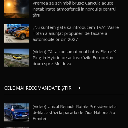
20:06
17
Vremea se schimbă brusc: Canicula aduce
instabilitate atmosferică în nordul și centrul
țării
Va fi modelul nr.1 BYD în Moldova? BYD Seal U
DM-i / Test Drive AutoBlog.MD
18
„Nu suntem gata să introducem TVA”: Vasile
30:08
Tofan a anunțat propuneri de taxare a
automobilelor din 2027
Noul Geely EX5 EM-i care a cucerit Moldova
înainte să ajungă în showroom / Test Drive
19
23:36
AutoBlog.MD
(video) Cât a consumat noul Lotus Eletre X
Plug-in Hybrid pe autostrăzile Europei, în
Noul ZEEKR 7X / Test Drive AutoBlog.MD
drum spre Moldova
29:08
20
Micul BYD Dolphin Surf / Test Drive
CELE MAI RECOMANDATE ȘTIRI
AutoBlog.MD
21
16:59
(video) Unicul Renault Rafale Présidentiel a
Noua Mazda 6e / Test Drive AutoBlog.MD
defilat astăzi la parada de Ziua Națională a
26:59
22
Franței