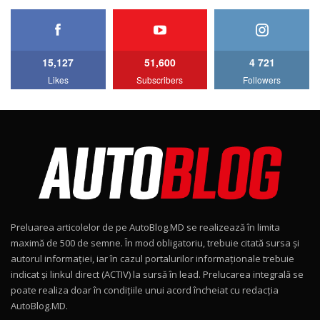
HAVAL H5 / Test Drive AutoBlog.MD
11:58
6
15,127
51,600
4 721
Lotus Emira Turbo SE / Test Drive
Likes
Subscribers
Followers
AutoBlog.MD
7
24:06
Noul Škoda Kodiaq RS / Test Drive
AutoBlog.MD în premieră națională
8
15:08
Noul Geely EX2 / Test Drive AutoBlog.MD
15:22
9
Preluarea articolelor de pe AutoBlog.MD se realizează în limita
Mercedes-AMG E 53 HYBRID 4MATIC+ / Test
maximă de 500 de semne. În mod obligatoriu, trebuie citată sursa și
Drive AutoBlog.MD
10
autorul informației, iar în cazul portalurilor informaționale trebuie
16:27
indicat și linkul direct (ACTIV) la sursă în lead. Prelucarea integrală se
poate realiza doar în condițiile unui acord încheiat cu redacţia
Noul Volvo ES90 / Test Drive AutoBlog.MD
AutoBlog.MD.
27:58
11