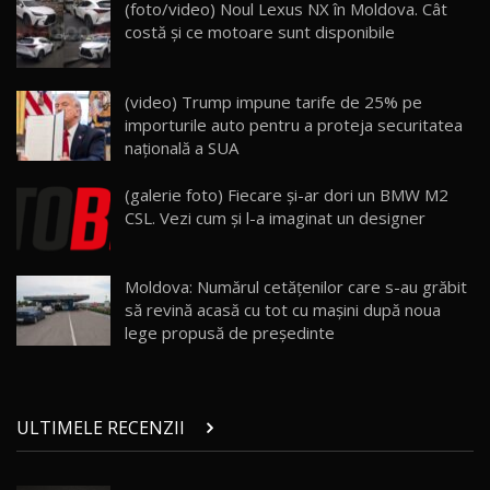
Lynk & Co 01 / Test Drive AutoBlog.MD
(foto/video) Noul Lexus NX în Moldova. Cât
25:19
23
costă şi ce motoare sunt disponibile
ZEEKR 009: Cel mai Performant și Confortabil
(video) Trump impune tarife de 25% pe
Van Electric Testat în Moldova / AutoBlog.MD
24
importurile auto pentru a proteja securitatea
26:38
națională a SUA
Land Rover Defender OCTA Edition One: Cel
(galerie foto) Fiecare şi-ar dori un BMW M2
mai Exclusiv și Puternic Defender Testat în
25
32:21
Moldova
CSL. Vezi cum şi l-a imaginat un designer
Porsche 911 Spirit 70 / Test Drive
AutoBlog.MD
26
Moldova: Numărul cetățenilor care s-au grăbit
10:57
să revină acasă cu tot cu maşini după noua
lege propusă de preşedinte
Test Drive: Noile modele FENDT! Cum e să
conduci un tractor?!
27
22:49
ULTIMELE RECENZII
Noul Geely Monjaro 2025! Mai ieftin și mai
dotat / Test Drive AutoBlog.MD
28
23:05