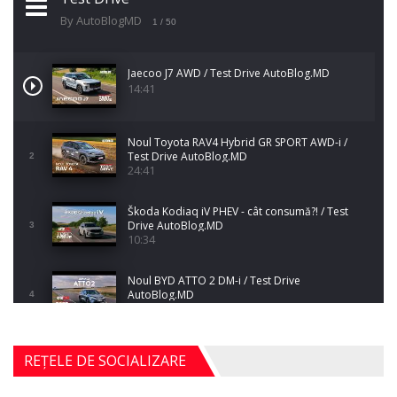
By AutoBlogMD
1
/ 50
Jaecoo J7 AWD / Test Drive AutoBlog.MD
14:41
Noul Toyota RAV4 Hybrid GR SPORT AWD-i /
Test Drive AutoBlog.MD
2
24:41
Škoda Kodiaq iV PHEV - cât consumă?! / Test
Drive AutoBlog.MD
3
10:34
Noul BYD ATTO 2 DM-i / Test Drive
AutoBlog.MD
4
17:35
Noul Mercedes-Benz S-Class facelift (S 580
REȚELE DE SOCIALIZARE
4MATIC V223) / Test Drive AutoBlog.MD
5
27:33