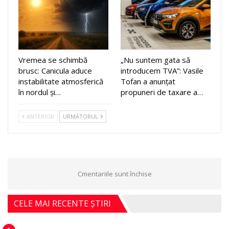
Vremea se schimbă
„Nu suntem gata să
brusc: Canicula aduce
introducem TVA”: Vasile
instabilitate atmosferică
Tofan a anunțat
în nordul și…
propuneri de taxare a…
ANTERIOR
URMĂTORUL
Cmentariile sunt închise
CELE MAI RECENTE ȘTIRI