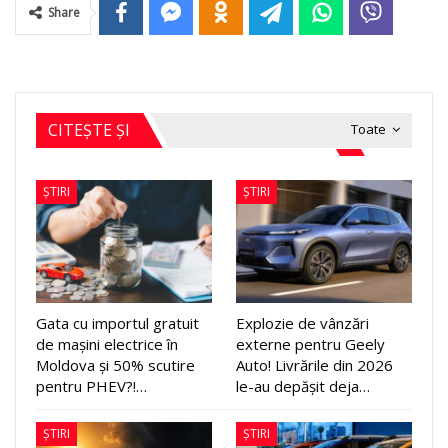
Share
CITEȘTE ȘI
Toate
ȘTIRI
ȘTIRI
Gata cu importul gratuit
Explozie de vânzări
de mașini electrice în
externe pentru Geely
Moldova și 50% scutire
Auto! Livrările din 2026
pentru PHEV?!…
le-au depășit deja…
ȘTIRI
ȘTIRI