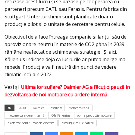
refuzase acest lucru și se bazase pe cooperarea cu
parteneri precum CATL sau Farasis. Pentru fabrica din
Stuttgart-Untertürkheim sunt planificate doar o
producție pilot și o unitate de cercetare pentru celule.
Obiectivul de a face întreaga companie și lanțul său de
aprovizionare neutru în materie de CO2 până în 2039
rămâne neafectat de schimbarea strategiei. Și aici,
Källenius indicase deja că lucrurile ar putea merge mai
repede. Producția va fi neutră din punct de vedere
climatic încă din 2022.
Vezi şi:
Ultima lor suflare? Daimler AG a făcut o pauză în
dezvoltarea de noi motoare cu ardere internă
2030
Daimler
exclusiv
Mercedes-Benz
motoare cu ardere internă
Ola Källenius
oprire producţie motoare
platforme pentru modele electrice
producţie celule baterii