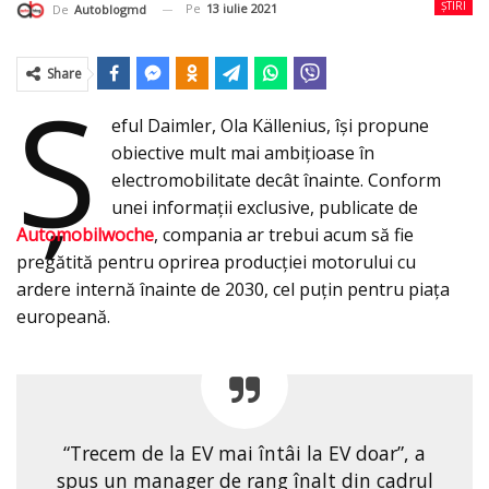
ȘTIRI
Pe
13 iulie 2021
De
Autoblogmd
Share
Ș
eful Daimler, Ola Källenius, își propune
obiective mult mai ambițioase în
electromobilitate decât înainte. Conform
unei informații exclusive, publicate de
Automobilwoche
, compania ar trebui acum să fie
pregătită pentru oprirea producţiei motorului cu
ardere internă înainte de 2030, cel puţin pentru piaţa
europeană.
“Trecem de la EV mai întâi la EV doar”, a
spus un manager de rang înalt din cadrul