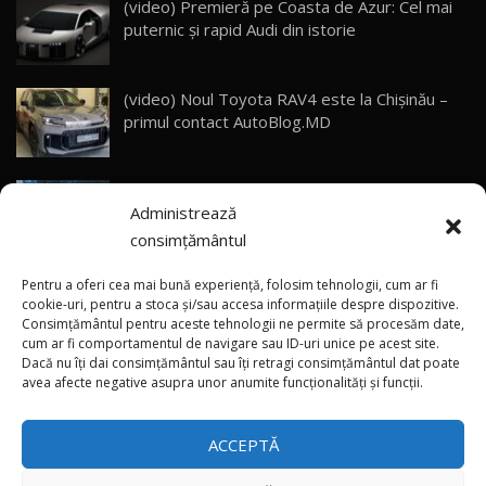
(video) Premieră pe Coasta de Azur: Cel mai
puternic și rapid Audi din istorie
ZEEKR 9X - PRIMUL TEST DRIVE ÎN ROMÂNĂ!
CUM SE CONDUCE?
29
33:40
(video) Noul Toyota RAV4 este la Chișinău –
Primele impresii despre BYD Seal U DM-i,
primul contact AutoBlog.MD
Sealion 7 și Seal 5 DM-i / Test Drive
30
10:58
AutoBlog.MD
Gata cu importul gratuit de mașini electrice în
Noua Toyota Corolla Cross facelift / Test Drive
Administrează
Moldova și 50% scutire pentru PHEV?! Taxele
AutoBlog.MD
31
13:56
și accizele prevăzute pentru 2027
consimțământul
Explozie de vânzări externe pentru Geely
Noul Volvo EX90 / Test Drive AutoBlog.MD
Pentru a oferi cea mai bună experiență, folosim tehnologii, cum ar fi
32:06
32
Auto! Livrările din 2026 le-au depășit deja pe
cookie-uri, pentru a stoca și/sau accesa informațiile despre dispozitive.
Consimțământul pentru aceste tehnologii ne permite să procesăm date,
cele din tot anul 2025
cum ar fi comportamentul de navigare sau ID-uri unice pe acest site.
Dacă nu îți dai consimțământul sau îți retragi consimțământul dat poate
×
MG RX5 - își merită banii? / Test Drive
Vremea se schimbă brusc: Canicula aduce
avea afecte negative asupra unor anumite funcționalități și funcții.
AutoBlog.MD
33
instabilitate atmosferică în nordul și centrul
18:51
țării
ACCEPTĂ
Noul DACIA DUSTER DIESEL! Primul test drive în
română
34
15:39