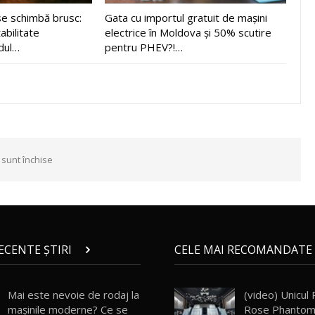
e schimbă brusc:
Gata cu importul gratuit de mașini
abilitate
electrice în Moldova și 50% scutire
dul…
pentru PHEV?!…
 sunt închise
RECENTE ȘTIRI
CELE MAI RECOMANDATE 
Mai este nevoie de rodaj la
(video) Unicul
mașinile moderne? Ce se
Rose Phantom 