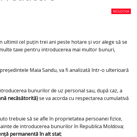
MOLDOVA
n ultimii cel puțin trei ani peste hotare şi vor alege să se
ai multe taxe pentru introducerea mai multor bunuri,
e preşedintele Maia Sandu, va fi analizată într-o ulterioară
introducerea bunurilor de uz personal sau, după caz, a
ană necăsătorită)
se va acorda cu respectarea cumulativă
to trebuie să se afle în proprietatea persoanei fizice,
ainte de introducerea bunurilor în Republica Moldova;
dență permanentă în alt stat
;