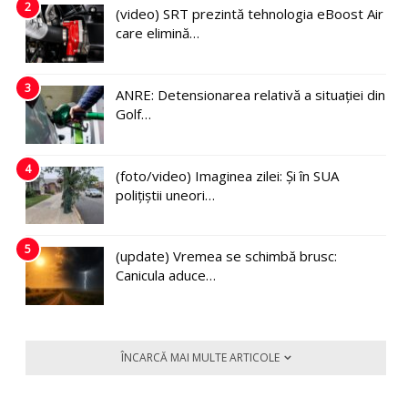
2
(video) SRT prezintă tehnologia eBoost Air
care elimină…
3
ANRE: Detensionarea relativă a situației din
Golf…
4
(foto/video) Imaginea zilei: Și în SUA
polițiștii uneori…
5
(update) Vremea se schimbă brusc:
Canicula aduce…
ÎNCARCĂ MAI MULTE ARTICOLE