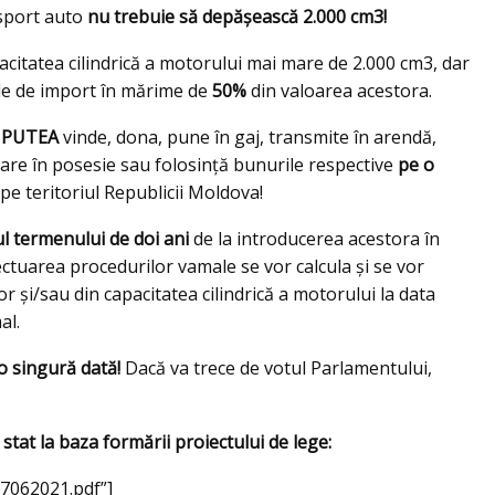
nsport auto
nu trebuie să depăşească 2.000 cm3!
pacitatea cilindrică a motorului mai mare de 2.000 cm3, dar
ile de import în mărime de
50%
din valoarea acestora.
 PUTEA
vinde, dona, pune în gaj, transmite în arendă,
dare în posesie sau folosință bunurile respective
pe o
pe teritoriul Republicii Moldova!
ul termenului de doi ani
de la introducerea acestora în
ectuarea procedurilor vamale se vor calcula şi se vor
r şi/sau din capacitatea cilindrică a motorului la data
al.
o singură dată!
Dacă va trece de votul Parlamentului,
stat la baza formării proiectului de lege:
7062021.pdf”]