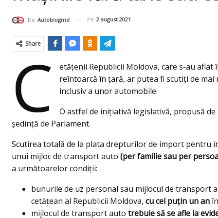
Pe
2 august 2021
De
Autoblogmd
Share
C
etățenii Republicii Moldova, care s-au aflat î
reîntoarcă în ţară, ar putea fi scutiți de m
inclusiv a unor automobile.
O astfel de inițiativă legislativă, propusă d
şedinţă de Parlament.
Scutirea totală de la plata drepturilor de import pentru 
unui mijloc de transport auto
(per familie sau per perso
a următoarelor condiții:
bunurile de uz personal sau mijlocul de transport au
cetățean al Republicii Moldova,
cu cel puțin un an
în
mijlocul de transport auto
trebuie să se afle la evi