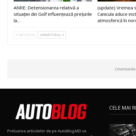
ANRE: Detensionarea relativă a
(update) Vremea s
situației din Golf influențează prețurile
Canicula aduce inst
la…
atmosferică în nor
ANTERIOR
URMĂTORUL
Cmentariile
CELE MAI 
Preluarea articolelor de pe AutoBlog.MD se