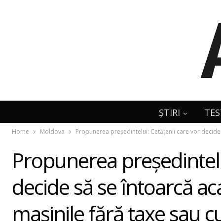
ȘTIRI
TES
Home
Moldova
Propunerea președintelui: Cetățenii care vor decide 
Propunerea președintelui
decide să se întoarcă ac
maşinile fără taxe sau 