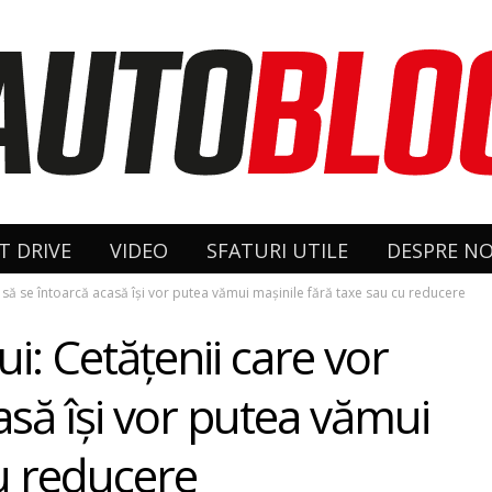
T DRIVE
VIDEO
SFATURI UTILE
DESPRE NO
să se întoarcă acasă îşi vor putea vămui maşinile fără taxe sau cu reducere
: Cetățenii care vor
asă îşi vor putea vămui
cu reducere