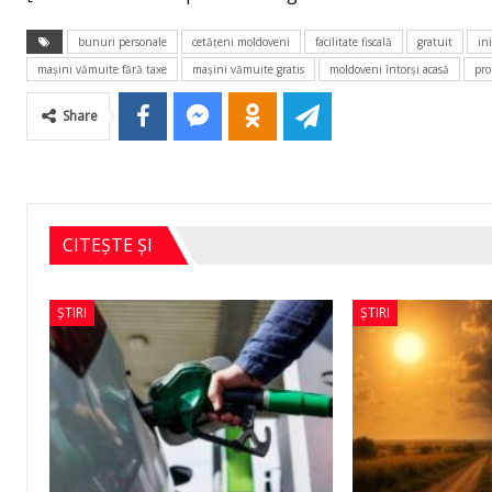
bunuri personale
cetăţeni moldoveni
facilitate fiscală
gratuit
ini
maşini vămuite fără taxe
maşini vămuite gratis
moldoveni întorşi acasă
pro
Share
CITEȘTE ȘI
ȘTIRI
ȘTIRI