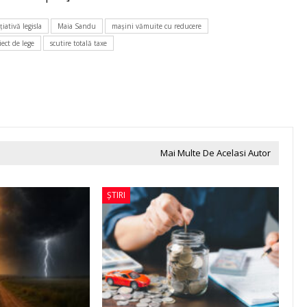
țiativă legisla
Maia Sandu
maşini vămuite cu reducere
iect de lege
scutire totală taxe
Mai Multe De Acelasi Autor
ȘTIRI