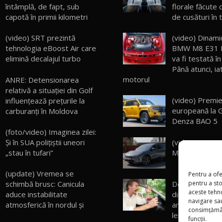
întâmplă, de fapt, sub
florale făcute 
capotă în primii kilometri
de cusături în 
(video) SRT prezintă
(video) Dinamic
tehnologia eBoost Air care
BMW M8 E31 
elimină decalajul turbo
va fi testată în
Până atunci, ia
motorul
ANRE: Detensionarea
relativă a situației din Golf
(video) Premi
influențează prețurile la
europeană la
carburanți în Moldova
Denza BAO 5
(foto/video) Imaginea zilei:
Și în SUA polițiștii uneori
(video) Test D
„stau în tufari”
Motors LS7
(update) Vremea se
Pentru a ofe
pentru a st
schimbă brusc: Canicula
De mâine, șofer
aceste tehn
aduce instabilitate
din Moldova vo
navigare sau
atmosferică în nordul și
amenzi de pân
consimțămân
lei
funcții.