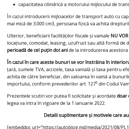
capacitatea cilindrică a motorului mijlocului de tra
În cazul introducerii mijloacelor de transport auto cu ca
mai mică de 3.000 cm3, persoana fizică va achita dreptur
Ulterior, beneficiarii facilităților fiscale și vamale
NU VOR
locațiune, comodat, leasing, uzufruct sau altă formă de 
perioadă de cel puțin doi ani
de la introducerea acestora 
În cazul în care aceste bunuri se vor înstrăina în interior
țară, sumele TVA, accizele, taxa vamală şi taxa pentru ef
achita de către beneficiar, din valoarea în vamă a bunurilo
5
importului, conform prevederilor art. 127
din Codul Vam
Prezentele scutiri vor putea fi solicitate și acordate
doar 
legea va intra în vigoare de la 1 ianuarie 2022.
Detalii suplimentare şi motivele care au 
[embeddoc url=”https://autoblog.md/media/2021/08/PL1