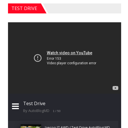
TEST DRIVE
Test Drive
By AutoBlogMD
1
/ 50
Jaecoo J7 AWD / Test Drive AutoBlog.MD