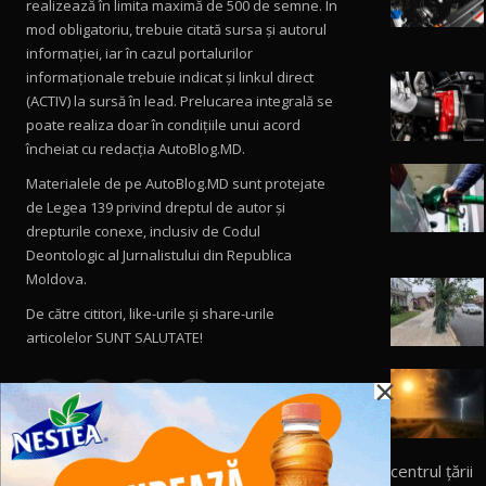
realizează în limita maximă de 500 de semne. În
mod obligatoriu, trebuie citată sursa și autorul
informației, iar în cazul portalurilor
informaționale trebuie indicat și linkul direct
(ACTIV) la sursă în lead. Prelucarea integrală se
poate realiza doar în condițiile unui acord
încheiat cu redacţia AutoBlog.MD.
Materialele de pe AutoBlog.MD sunt protejate
de Legea 139 privind dreptul de autor și
drepturile conexe, inclusiv de Codul
Deontologic al Jurnalistului din Republica
Moldova.
De către cititori, like-urile şi share-urile
articolelor SUNT SALUTATE!
×
centrul țării