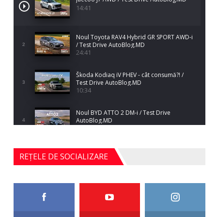
14:41
Noul Toyota RAV4 Hybrid GR SPORT AWD-i
/ Test Drive AutoBlog.MD
2
24:41
Škoda Kodiaq iV PHEV - cât consumă?! /
Test Drive AutoBlog.MD
3
10:34
Noul BYD ATTO 2 DM-i / Test Drive
AutoBlog.MD
4
17:35
Noul Mercedes-Benz S-Class facelift (S 580
REȚELE DE SOCIALIZARE
4MATIC V223) / Test Drive AutoBlog.MD
5
27:33
HAVAL H5 / Test Drive AutoBlog.MD
11:58
6