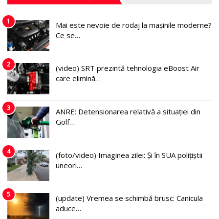
1
Mai este nevoie de rodaj la mașinile moderne?
Ce se…
2
(video) SRT prezintă tehnologia eBoost Air
care elimină…
3
ANRE: Detensionarea relativă a situației din
Golf…
4
(foto/video) Imaginea zilei: Și în SUA polițiștii
uneori…
5
(update) Vremea se schimbă brusc: Canicula
aduce…