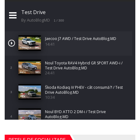
Test Drive
By AutoBlogMD
1
/ 300
Jaecoo J7 AWD / Test Drive AutoBlog.MD
14:41
Noul Toyota RAV4 Hybrid GR SPORT AWD-i /
Test Drive AutoBlog.MD
2
24:41
Škoda Kodiaq iV PHEV - cât consumă?! / Test
Drive AutoBlog.MD
3
10:34
Noul BYD ATTO 2 DM-i / Test Drive
AutoBlog.MD
4
17:35
Noul Mercedes-Benz S-Class facelift (S 580
REȚELE DE SOCIALIZARE