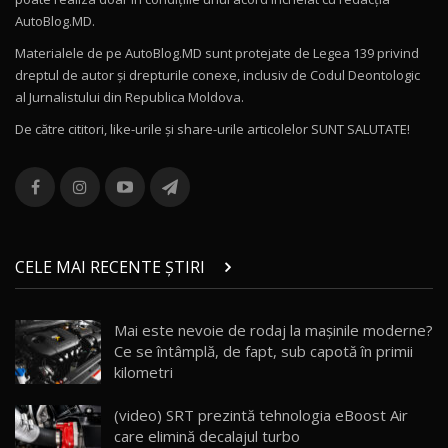
Noul Volvo ES90 / Test Drive AutoBlog.MD
AutoBlog.MD.
27:58
11
Materialele de pe AutoBlog.MD sunt protejate de Legea 139 privind
dreptul de autor și drepturile conexe, inclusiv de Codul Deontologic
Noul MG HS / Test Drive AutoBlog.MD
al Jurnalistului din Republica Moldova.
16:48
12
De către cititori, like-urile şi share-urile articolelor SUNT SALUTATE!
ROX 01: Test drive cu noul SUV chinezesc care
combină aventura cu luxul / AutoBlog.MD
13
36:08
ZEEKR 9X în Moldova: Am condus gigantul
chinez care face lumea să se întoarcă după el
14
CELE MAI RECENTE ȘTIRI
17:27
/ AutoBlog.MD
Noua Mazda CX-5 / Test Drive AutoBlog.MD
Mai este nevoie de rodaj la mașinile moderne?
14:37
15
Ce se întâmplă, de fapt, sub capotă în primii
kilometri
Cum merge? Škoda Octavia 4×4 DSG facelift //
AutoBlogMD
(video) SRT prezintă tehnologia eBoost Air
16
13:10
care elimină decalajul turbo