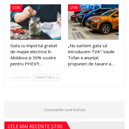
ȘTIRI
ȘTIRI
Gata cu importul gratuit
„Nu suntem gata să
de mașini electrice în
introducem TVA”: Vasile
Moldova și 50% scutire
Tofan a anunțat
pentru PHEV?!…
propuneri de taxare a…
ANTERIOR
URMĂTORUL
Cmentariile sunt închise
CELE MAI RECENTE ȘTIRI