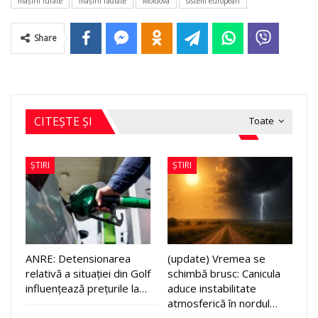
maşini furate
maşini radiate
Moldova
sistem european
Share
CITEȘTE ȘI
Toate
ȘTIRI
ȘTIRI
ANRE: Detensionarea
(update) Vremea se
relativă a situației din Golf
schimbă brusc: Canicula
influențează prețurile la…
aduce instabilitate
atmosferică în nordul…