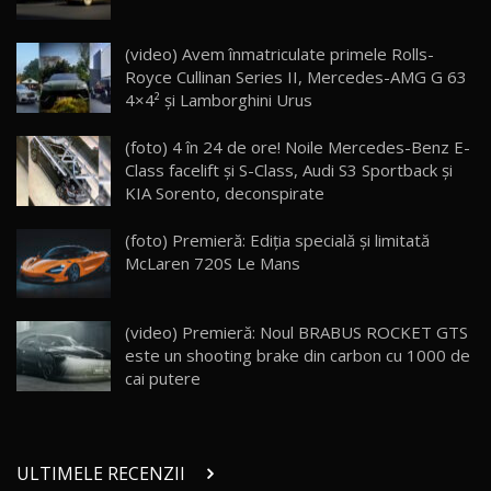
Lynk & Co 01 / Test Drive AutoBlog.MD
(video) Avem înmatriculate primele Rolls-
25:19
23
Royce Cullinan Series II, Mercedes-AMG G 63
4×4² și Lamborghini Urus
ZEEKR 009: Cel mai Performant și Confortabil
(foto) 4 în 24 de ore! Noile Mercedes-Benz E-
Van Electric Testat în Moldova / AutoBlog.MD
24
Class facelift şi S-Class, Audi S3 Sportback şi
26:38
KIA Sorento, deconspirate
Land Rover Defender OCTA Edition One: Cel
(foto) Premieră: Ediţia specială şi limitată
mai Exclusiv și Puternic Defender Testat în
25
32:21
Moldova
McLaren 720S Le Mans
Porsche 911 Spirit 70 / Test Drive
AutoBlog.MD
26
(video) Premieră: Noul BRABUS ROCKET GTS
10:57
este un shooting brake din carbon cu 1000 de
cai putere
Test Drive: Noile modele FENDT! Cum e să
conduci un tractor?!
27
22:49
ULTIMELE RECENZII
Noul Geely Monjaro 2025! Mai ieftin și mai