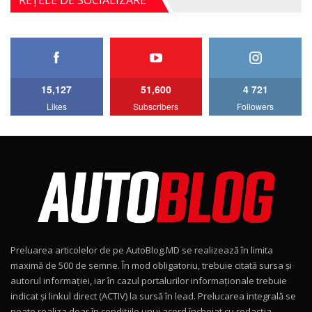
4MATIC V223) / Test Drive AutoBlog.MD
5
27:33
HAVAL H5 / Test Drive AutoBlog.MD
11:58
6
15,127
51,600
4 721
Lotus Emira Turbo SE / Test Drive
Likes
Subscribers
Followers
AutoBlog.MD
7
24:06
Noul Škoda Kodiaq RS / Test Drive
AutoBlog.MD în premieră națională
8
15:08
Noul Geely EX2 / Test Drive AutoBlog.MD
15:22
9
Preluarea articolelor de pe AutoBlog.MD se realizează în limita
Mercedes-AMG E 53 HYBRID 4MATIC+ / Test
maximă de 500 de semne. În mod obligatoriu, trebuie citată sursa și
Drive AutoBlog.MD
10
autorul informației, iar în cazul portalurilor informaționale trebuie
16:27
indicat și linkul direct (ACTIV) la sursă în lead. Prelucarea integrală se
poate realiza doar în condițiile unui acord încheiat cu redacţia