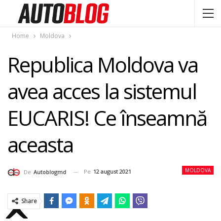
Home
Moldova
Republica Moldova va
avea acces la sistemul
EUCARIS! Ce înseamnă
aceasta
MOLDOVA
Pe
12 august 2021
De
Autoblogmd
Share