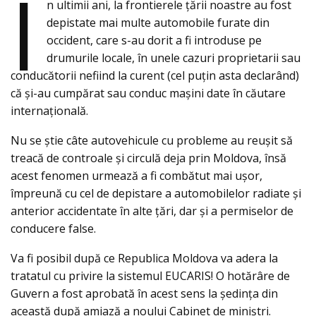
Î
n ultimii ani, la frontierele ţării noastre au fost
depistate mai multe automobile furate din
occident, care s-au dorit a fi introduse pe
drumurile locale, în unele cazuri proprietarii sau
conducătorii nefiind la curent (cel puţin asta declarând)
că şi-au cumpărat sau conduc maşini date în căutare
internațională.
Nu se ştie câte autovehicule cu probleme au reuşit să
treacă de controale şi circulă deja prin Moldova, însă
acest fenomen urmează a fi combătut mai uşor,
împreună cu cel de depistare a automobilelor radiate şi
anterior accidentate în alte ţări, dar şi a permiselor de
conducere false.
Va fi posibil după ce Republica Moldova va adera la
tratatul cu privire la sistemul EUCARIS! O hotărâre de
Guvern a fost aprobată în acest sens la şedinţa din
această după amiază a noului Cabinet de miniştri.